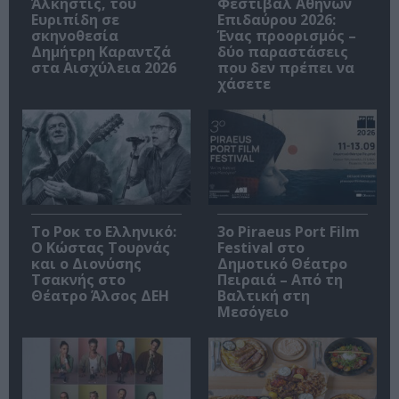
Άλκηστις, του
Φεστιβάλ Αθηνών
Ευριπίδη σε
Επιδαύρου 2026:
σκηνοθεσία
Ένας προορισμός –
Δημήτρη Καραντζά
δύο παραστάσεις
στα Αισχύλεια 2026
που δεν πρέπει να
χάσετε
Το Ροκ το Ελληνικό:
3o Piraeus Port Film
Ο Κώστας Τουρνάς
Festival στο
και ο Διονύσης
Δημοτικό Θέατρο
Τσακνής στο
Πειραιά – Από τη
Θέατρο Άλσος ΔΕΗ
Βαλτική στη
Μεσόγειο