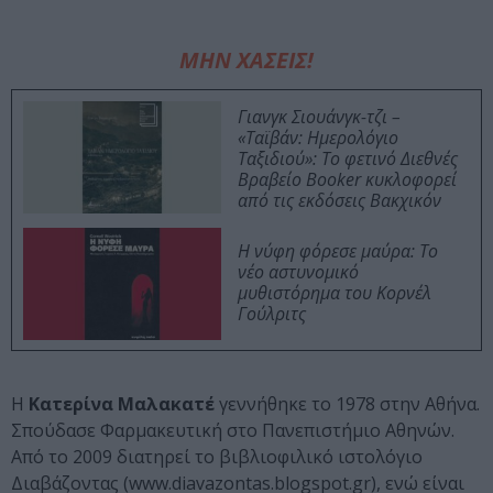
ΜΗΝ ΧΑΣΕΙΣ!
Γιανγκ Σιουάνγκ-τζι –
«Ταϊβάν: Ημερολόγιο
Ταξιδιού»: Το φετινό Διεθνές
Βραβείο Booker κυκλοφορεί
από τις εκδόσεις Βακχικόν
Η νύφη φόρεσε μαύρα: Το
νέο αστυνομικό
μυθιστόρημα του Κορνέλ
Γούλριτς
Η
Κατερίνα Μαλακατέ
γεννήθηκε το 1978 στην Αθήνα.
Σπούδασε Φαρμακευτική στο Πανεπιστήμιο Αθηνών.
Από το 2009 διατηρεί το βιβλιοφιλικό ιστολόγιο
Διαβάζοντας (
www
.
diavazontas
.
blogspot
.
gr
), ενώ είναι