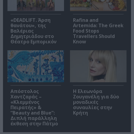
«DEADLIFT. Άρση
Rafina and
θανάτου», της
Artemida: The Greek
Βαλέριας
Food Stops
Δημητριάδου στο
Travellers Should
Θέατρο Εμπορικόν
Know
Απόστολος
Η Ελεωνόρα
Χαντζαράς –
Ζουγανέλη για δύο
«Κλεμμένος
μοναδικές
Πειρατής» &
συναυλίες στην
“Beauty and Blue”:
Κρήτη
Διπλή παράλληλη
έκθεση στην Πάτμο