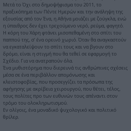
Μετά το Όχι στο δημοψήφισμα του 2011, το
πραξικόπημα των Πέντε Ημερών και την ανάληψη της
εξουσίας από τον Ένα, η Αθήνα μοιάζει με ζούγκλα, ενώ
η ύπαιθρος δεν έχει τρεχούμενο νερό, ρεύμα, φαγητό.
Η κόρη του Χάρη φτάνει μισοπεθαμένη στο σπίτι του
παππού της, σ’ ένα ορεινό χωριό. Όταν θα αναγκαστούν
να εγκαταλείψουν το σπίτι τους και να βγουν στο
δρόμο, είναι η στιγμή που θα τεθεί σε εφαρμογή το
Σχέδιο. Για να ανατραπούν όλα.
Ένα μυθιστόρημα που διερευνά τις ανθρώπινες σχέσεις
μέσα σε ένα περιβάλλον απομόνωσης και
κλειστοφοβίας, που προσεγγίζει τα πρόσωπα της
αφήγησης με ακρίβεια χειρουργού, που θέτει, τέλος,
τους πολίτες προ των ευθυνών τους απέναντι στον
τρόμο του ολοκληρωτισμού.
Εν ολίγοις, ένα μοναδικό ψυχολογικό και πολιτικό
θρίλερ.