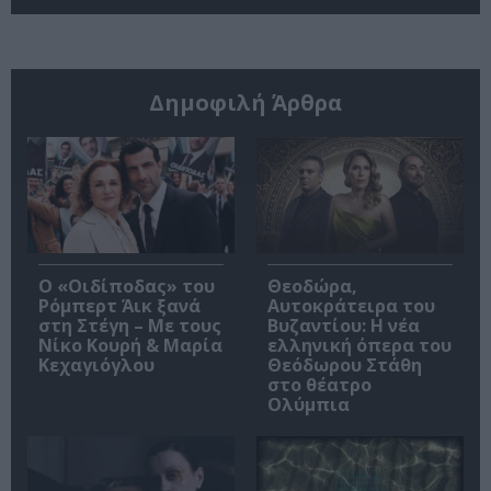
Δημοφιλή Άρθρα
O «Οιδίποδας» του
Θεοδώρα,
Ρόμπερτ Άικ ξανά
Αυτοκράτειρα του
στη Στέγη – Με τους
Βυζαντίου: Η νέα
Νίκο Κουρή & Μαρία
ελληνική όπερα του
Κεχαγιόγλου
Θεόδωρου Στάθη
στο θέατρο
Ολύμπια