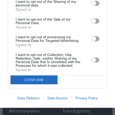
I want to opt-out of the Sharing of my
personal data.
Opted In
I want to opt-out of the Sale of my
Personal Data.
Opted In
Η μακρά λίστα με
Έκθεση Βιβλίου
τις υποψηφιότητες
2026 στο Ναύπλιο
I want to opt-out of processing my
για το Βραβείο
Personal Data for Targeted Advertising.
Booker 2026
Opted In
I want to opt-out of Collection, Use,
Retention, Sale, and/or Sharing of my
Personal Data that Is Unrelated with the
Purposes for which it was collected.
Opted In
CONFIRM
«Παρεμποδίζοντας
Σπύρος Κακατσάκης
την αποστασία,
– Ανακρίνοντας το
Ιουλιανά 1965»:
Σκοτάδι:
Data Deletion
Data Access
Privacy Policy
Παρουσίαση του
Παρουσίαση του
βιβλίου στο
βιβλίου στα Public
Μεταξουργείο
Συντάγματος