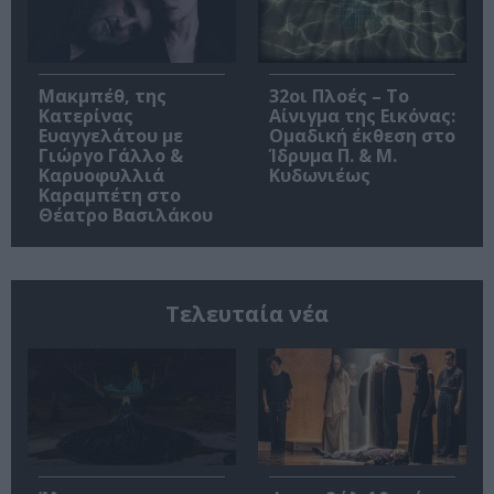
Μακμπέθ, της
32οι Πλοές – Το
Κατερίνας
Αίνιγμα της Εικόνας:
Ευαγγελάτου με
Ομαδική έκθεση στο
Γιώργο Γάλλο &
Ίδρυμα Π. & Μ.
Καρυοφυλλιά
Κυδωνιέως
Καραμπέτη στο
Θέατρο Βασιλάκου
Τελευταία νέα