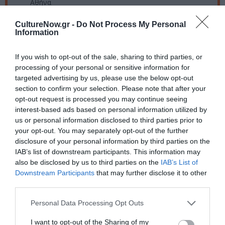
Αθήνα
Πληροφορίες / Κρατήσεις:
CultureNow.gr -
Do Not Process My Personal
Information
Τηλ.: 2106980796 |
newmancinema.gr
If you wish to opt-out of the sale, sharing to third parties, or
processing of your personal or sensitive information for
Ακολουθήστε το Culturenow.gr στο
Google News
και
targeted advertising by us, please use the below opt-out
μάθετε πρώτοι όλες τις ειδήσεις
section to confirm your selection. Please note that after your
opt-out request is processed you may continue seeing
Δείτε όλα τα
τελευταία νέα
για την Τέχνη και τον
interest-based ads based on personal information utilized by
Πολιτισμό στο
Culturenow.gr
us or personal information disclosed to third parties prior to
your opt-out. You may separately opt-out of the further
Νέοι Διαγωνισμοί
❯
disclosure of your personal information by third parties on the
IAB’s list of downstream participants. This information may
also be disclosed by us to third parties on the
IAB’s List of
Tags
Downstream Participants
that may further disclose it to other
third parties.
ΕΛΛΗΝΙΚΕΣ ΤΑΙΝΙΕΣ
ΝΕΕΣ ΤΑΙΝΙΕΣ - ΤΑΙΝΙΕΣ ΤΗΣ ΕΒΔΟΜΑΔΑΣ
ΞΕΝΕΣ ΤΑΙΝΙΕΣ
Personal Data Processing Opt Outs
ΦΑΝΤΑΣΙΑΣ - ANIMATION
I want to opt-out of the Sharing of my