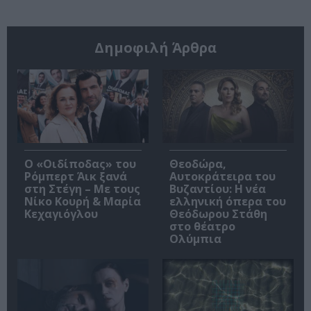
Δημοφιλή Άρθρα
O «Οιδίποδας» του
Θεοδώρα,
Ρόμπερτ Άικ ξανά
Αυτοκράτειρα του
στη Στέγη – Με τους
Βυζαντίου: Η νέα
Νίκο Κουρή & Μαρία
ελληνική όπερα του
Κεχαγιόγλου
Θεόδωρου Στάθη
στο θέατρο
Ολύμπια