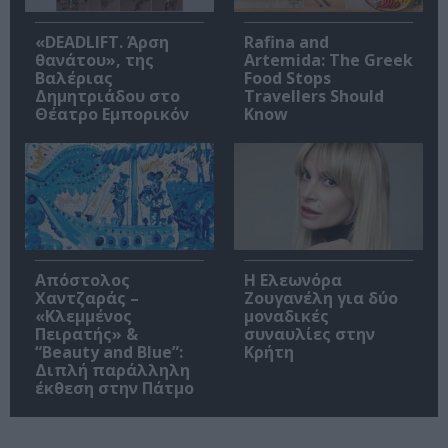
«DEADLIFT. Άρση
Rafina and
θανάτου», της
Artemida: The Greek
Βαλέριας
Food Stops
Δημητριάδου στο
Travellers Should
Θέατρο Εμπορικόν
Know
Απόστολος
Η Ελεωνόρα
Χαντζαράς –
Ζουγανέλη για δύο
«Κλεμμένος
μοναδικές
Πειρατής» &
συναυλίες στην
“Beauty and Blue”:
Κρήτη
Διπλή παράλληλη
έκθεση στην Πάτμο