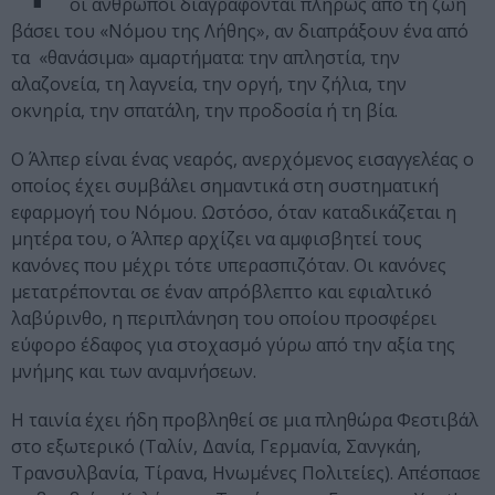
οι άνθρωποι διαγράφονται πλήρως από τη ζωή
βάσει του «Νόμου της Λήθης», αν διαπράξουν ένα από
τα «θανάσιμα» αμαρτήματα: την απληστία, την
αλαζονεία, τη λαγνεία, την οργή, την ζήλια, την
οκνηρία, την σπατάλη, την προδοσία ή τη βία.
Ο Άλπερ είναι ένας νεαρός, ανερχόμενος εισαγγελέας ο
οποίος έχει συμβάλει σημαντικά στη συστηματική
εφαρμογή του Νόμου. Ωστόσο, όταν καταδικάζεται η
μητέρα του, ο Άλπερ αρχίζει να αμφισβητεί τους
κανόνες που μέχρι τότε υπερασπιζόταν. Οι κανόνες
μετατρέπονται σε έναν απρόβλεπτο και εφιαλτικό
λαβύρινθο, η περιπλάνηση του οποίου προσφέρει
εύφορο έδαφος για στοχασμό γύρω από την αξία της
μνήμης και των αναμνήσεων.
Η ταινία έχει ήδη προβληθεί σε μια πληθώρα Φεστιβάλ
στο εξωτερικό (Ταλίν, Δανία, Γερμανία, Σανγκάη,
Τρανσυλβανία, Τίρανα, Ηνωμένες Πολιτείες). Απέσπασε