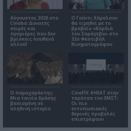
Αύγουστος 2026 στο
Ο Γούντι Χάρελσον
Cinobo: Δυνατές
θα τιμηθεί με το
σειρές και
βραβείο «Καρδιά
πρεμιέρες που δεν
του Σαράγεβο» στο
βρίσκεις πουθενά
32ο Φεστιβάλ
αλλού!
Κινηματογράφου
Ο παραχαράκτης:
CineFIX #ΗΕΑΤ στην
Μια ταινία δράσης
ταράτσα του ΕΜΣΤ:
βασισμένη σε
Οι πιο
αληθινή ιστορία
εντυπωσιακές
θερινές προβολές
επιστρέφουν