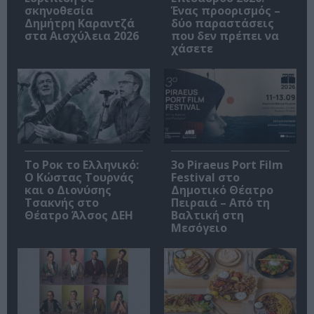
σκηνοθεσία
Ένας προορισμός –
Δημήτρη Καραντζά
δύο παραστάσεις
στα Αισχύλεια 2026
που δεν πρέπει να
χάσετε
Το Ροκ το Ελληνικό:
3o Piraeus Port Film
Ο Κώστας Τουρνάς
Festival στο
και ο Διονύσης
Δημοτικό Θέατρο
Τσακνής στο
Πειραιά – Από τη
Θέατρο Άλσος ΔΕΗ
Βαλτική στη
Μεσόγειο