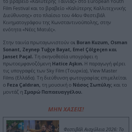
το βραβείο «Καλύτερης Ταινίας» στο European Youth
Film Festival και το βραβείο «Καλύτερης Καλλιτεχνικής
Διεύθυνσης» στο πλαίσιο του 44ου Φεστιβάλ
Κινηματογράφου της Κωνσταντινούπολης, στην
ενότητα «Νέες Ματιές».
Στην ταινία πρωταγωνιστούν ο
ι Boran Kuzum, Osman
Sonant, Zeynep Tuğçe Bayat, Emel Çölgeçen και
Janset Paçal.
Τη σκηνοθεσία υπογράφει η
πρωτοεμφανοζόμενη
Hatice Aşkın.
Η παραγωγή φέρει
τις υπογραφές των Sky Film (Τουρκία), View Master
Films (Ελλάδα). Τη διεύθυνση φωτογραφίας επιμελείται
ο
Feza Çaldıran,
τη μουσική ο
Νάσος Σωπύλη
ς και το
μοντάζ η
Σμαρώ Παπαευαγγέλου.
ΜΗΝ ΧΑΣΕΙΣ!
Φεστιβάλ Αισχύλεια 2026: Το