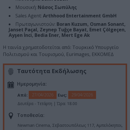
Μουσική:
Νάσος Σωπύλης
Sales Agent:
Arthhood Entertainment GmbH
Πρωταγωνιστούν:
Boran Kuzum, Osman Sonant,
Janset Paçal, Zeynep Tuğçe Bayat, Emet Çölgeçen,
Ayşen İnci, Bedia Ener, Mert Ege Ak
Η ταινία χρηματοδοτείται από: Τουρκικό Υπουργείο
Πολιτισμού και Τουρισμού, Eurimages, EΚΚΟΜΕΔ
Ταυτότητα Εκδήλωσης
Ημερομηνία:
27/04/2026
29/04/2026
Από:
Εως:
Δευτέρα - Τετάρτη | Ώρα: 18.00
Τοποθεσία:
Νewman Cinema, Σεβαστουπόλεως 117, Αμπελόκηποι,