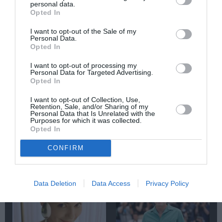
personal data.
Opted In
Newsletter
I want to opt-out of the Sale of my
Κάθε βδομάδα στο e-mail σας τα τελευταία νέα για
Personal Data.
Opted In
την Τέχνη και τον Πολιτισμό!
I want to opt-out of processing my
Personal Data for Targeted Advertising.
Opted In
I want to opt-out of Collection, Use,
Retention, Sale, and/or Sharing of my
Ακολουθήστε το Culturenow.gr
Personal Data that Is Unrelated with the
Purposes for which it was collected.
Opted In
CONFIRM
Σχετικά Άρθρα
Data Deletion
Data Access
Privacy Policy