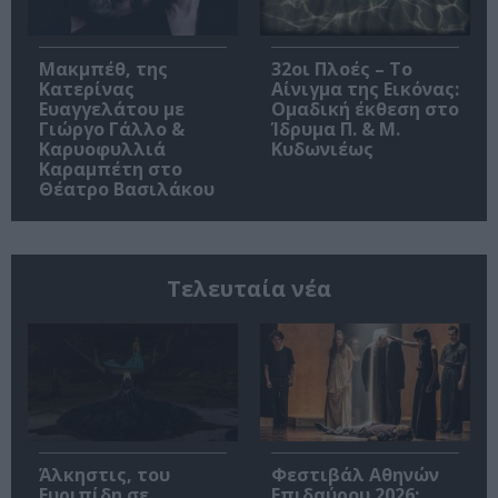
Μακμπέθ, της
32οι Πλοές – Το
Κατερίνας
Αίνιγμα της Εικόνας:
Ευαγγελάτου με
Ομαδική έκθεση στο
Γιώργο Γάλλο &
Ίδρυμα Π. & Μ.
Καρυοφυλλιά
Κυδωνιέως
Καραμπέτη στο
Θέατρο Βασιλάκου
Τελευταία νέα
Άλκηστις, του
Φεστιβάλ Αθηνών
Ευριπίδη σε
Επιδαύρου 2026: