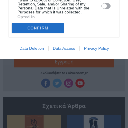
I want to opt-out of Collection, Use,
Retention, Sale, and/or Sharing of my
ΕΚΔΟΣΕΙΣ ΜΕΤΑΙΧΜΙΟ
ΠΕΖΟΓΡΑΦΙΑ
Personal Data that Is Unrelated with the
Purposes for which it was collected.
Opted In
Newsletter
CONFIRM
Κάθε βδομάδα στο e-mail σας τα τελευταία νέα για
την Τέχνη και τον Πολιτισμό!
Data Deletion
Data Access
Privacy Policy
Ακολουθήστε το Culturenow.gr
Σχετικά Άρθρα