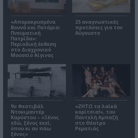
«Απομακρυσμένα
25 αναγνωστικές
Βουνά και Ποτάμια:
προτάσεις για τον
Πνευματική
Αύγουστο
Πατρίδα»:
Περιοδική έκθεση
στο Διαχρονικό
Μουσείο Αίγινας
9ο Φεστιβάλ
«ΖΗΤΩ τα λαϊκά
Ντοκιμαντέρ
κορίτσια!», του
Καρύστου – «Ξένος
Παντελή Αμπαζή
εδώ, ξένος εκεί,
στο Θέατρο
όπου κι αν πάω
Ρεματιάς
ξένος»