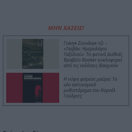
ΜΗΝ ΧΑΣΕΙΣ!
Γιανγκ Σιουάνγκ-τζι –
«Ταϊβάν: Ημερολόγιο
Ταξιδιού»: Το φετινό Διεθνές
Βραβείο Booker κυκλοφορεί
από τις εκδόσεις Βακχικόν
Η νύφη φόρεσε μαύρα: Το
νέο αστυνομικό
μυθιστόρημα του Κορνέλ
Γούλριτς