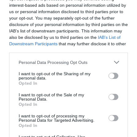
interest-based ads based on personal information utilized by
us or personal information disclosed to third parties prior to
your opt-out. You may separately opt-out of the further
disclosure of your personal information by third parties on the
Ταυτότητα
IAB’s list of downstream participants. This information may
also be disclosed by us to third parties on the
IAB’s List of
Πληροφορίες έκδοσης:
Σειρά: Αστυνομικό,
ISBN
: 978-
Downstream Participants
that may further disclose it to other
960-566-005-5, τιμή: 15,50 €, σελ.: 368
third parties.
Personal Data Processing Opt Outs
Ακολουθήστε το Culturenow.gr στο
Google News
και
I want to opt-out of the Sharing of my
μάθετε πρώτοι όλες τις ειδήσεις
personal data.
Opted In
Δείτε όλα τα
τελευταία νέα
για την Τέχνη και τον
I want to opt-out of the Sale of my
Πολιτισμό στο
Culturenow.gr
Personal Data.
Opted In
Νέοι Διαγωνισμοί
❯
I want to opt-out of processing my
Personal Data for Targeted Advertising.
Opted In
Tags