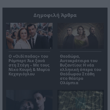
Δημοφιλή Άρθρα
O «Οιδίποδας» του
Θεοδώρα,
Ρόμπερτ Άικ ξανά
Αυτοκράτειρα του
στη Στέγη – Με τους
Βυζαντίου: Η νέα
Νίκο Κουρή & Μαρία
ελληνική όπερα του
Κεχαγιόγλου
Θεόδωρου Στάθη
στο θέατρο
Ολύμπια