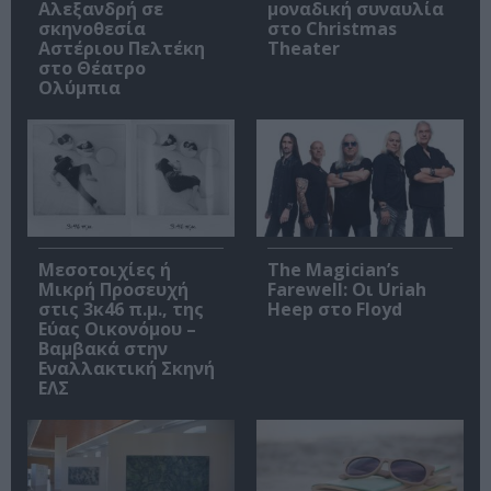
Αλεξανδρή σε
μοναδική συναυλία
σκηνοθεσία
στο Christmas
Αστέριου Πελτέκη
Theater
στο Θέατρο
Ολύμπια
Μεσοτοιχίες ή
The Magician’s
Μικρή Προσευχή
Farewell: Οι Uriah
στις 3κ46 π.μ., της
Heep στο Floyd
Εύας Οικονόμου –
Βαμβακά στην
Εναλλακτική Σκηνή
ΕΛΣ