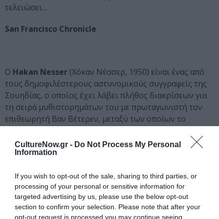
τελειώσει…
San Francisco Chronicle
Ο
Hakan
Nesser
(Χόκαν Νέσσερ, 1950) είναι ένας από
τους δημοφιλέστερους αστυνομικούς συγγραφείς της
Σουηδίας, ο οποίος έχει λάβει πλήθος διακρίσεων για
τη σειρά μυθιστορημάτων του με πρωταγωνιστή τον
επιθεωρητή Βαν Βέτερεν, μεταξύ των οποίων το
European
Crime
Fiction
Star
Award
(
Ripper
Award
)
2010/11, το Βραβείο της Σουηδικής Ακαδημίας
CultureNow.gr -
Do Not Process My Personal
Information
Αστυνομικής Λογοτεχνίας (τρεις φορές) και το
Glass
Key
. Η σειρά αυτή έχει μεταφραστεί σε περισσότερες
If you wish to opt-out of the sale, sharing to third parties, or
από 25 χώρες, έχει πουλήσει περισσότερα από 10
processing of your personal or sensitive information for
εκατομμύρια αντίτυπα σε όλο τον κόσμο, ενώ πολλές
targeted advertising by us, please use the below opt-out
περιπέτειες του επιθεωρητή Βαν Βέτερεν έχουν
section to confirm your selection. Please note that after your
μεταφερθεί στην τηλεόραση και τον κινηματογράφο.
opt-out request is processed you may continue seeing