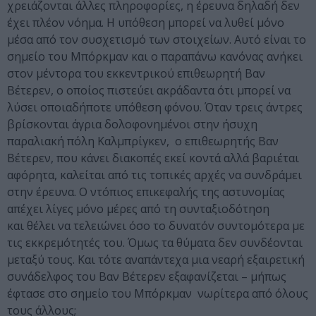
χρειάζονται άλλες πληροφορίες, η έρευνα δηλαδή δεν
έχει πλέον νόημα. Η υπόθεση μπορεί να λυθεί μόνο
μέσα από τον συσχετισμό των στοιχείων. Αυτό είναι το
σημείο του Μπόρκμαν και ο παραπάνω κανόνας ανήκει
στον μέντορα του εκκεντρικού επιθεωρητή Βαν
Βέτερεν, ο οποίος πιστεύει ακράδαντα ότι μπορεί να
λύσει οποιαδήποτε υπόθεση φόνου. Όταν τρεις άντρες
βρίσκονται άγρια δολοφονημένοι στην ήσυχη
παραλιακή πόλη Καλμπρίγκεν,
ο επιθεωρητής Βαν
Βέτερεν, που κάνει διακοπές εκεί κοντά αλλά βαριέται
αφόρητα, καλείται από τις τοπικές αρχές να συνδράμει
στην έρευνα.
Ο ντόπιος επικεφαλής της αστυνομίας
απέχει λίγες μόνο μέρες από τη συνταξιοδότηση
και
θέλει να τελειώνει όσο το δυνατόν συντομότερα με
τις εκκρεμότητές του. Όμως τα θύματα δεν συνδέονται
μεταξύ τους. Και τότε αναπάντεχα μια νεαρή
εξαιρετική
συνάδελφος του Βαν Βέτερεν εξαφανίζεται – μήπως
έφτασε στο σημείο του Μπόρκμαν
νωρίτερα από όλους
τους άλλους;