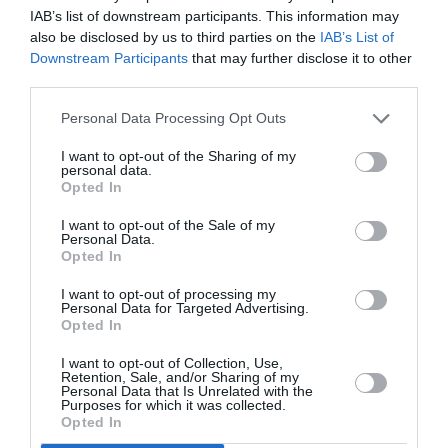
IAB’s list of downstream participants. This information may
also be disclosed by us to third parties on the
IAB’s List of
Downstream Participants
that may further disclose it to other
third parties.
Ακολουθήστε το Culturenow.gr
Personal Data Processing Opt Outs
I want to opt-out of the Sharing of my
personal data.
Opted In
Σχετικά Άρθρα
I want to opt-out of the Sale of my
Personal Data.
Opted In
I want to opt-out of processing my
Personal Data for Targeted Advertising.
Opted In
I want to opt-out of Collection, Use,
Σταύρος Ξαρχάκος:
Η Μουσική
Retention, Sale, and/or Sharing of my
Ταξίδι στο φως στο
Τεχνόπολη 2026
Personal Data that Is Unrelated with the
Θέατρο Λυκαβηττού
υποδέχεται έναν
Purposes for which it was collected.
δυναμικό
Opted In
συναυλιακό