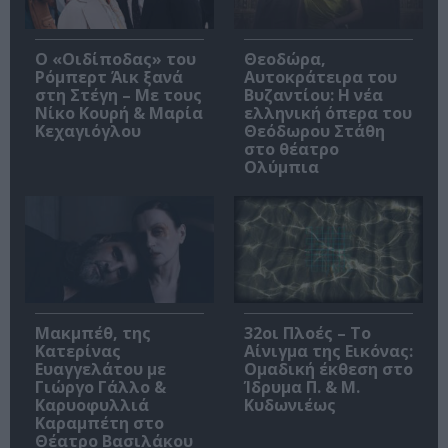
O «Οιδίποδας» του
Θεοδώρα,
Ρόμπερτ Άικ ξανά
Αυτοκράτειρα του
στη Στέγη – Με τους
Βυζαντίου: Η νέα
Νίκο Κουρή & Μαρία
ελληνική όπερα του
Κεχαγιόγλου
Θεόδωρου Στάθη
στο θέατρο
Ολύμπια
Μακμπέθ, της
32οι Πλοές – Το
Κατερίνας
Αίνιγμα της Εικόνας:
Ευαγγελάτου με
Ομαδική έκθεση στο
Γιώργο Γάλλο &
Ίδρυμα Π. & Μ.
Καρυοφυλλιά
Κυδωνιέως
Καραμπέτη στο
Θέατρο Βασιλάκου