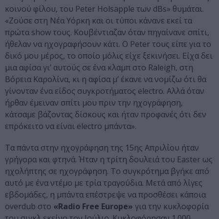
κοινού φίλου, του Peter Holsapple των dBs» θυμάται.
«Ζούσε στη Νέα Υόρκη και οι τύποι κάνανε εκεί τα
πρώτα show τους. Κουβέντιαζαν όταν πηγαίνανε σπίτι,
ήθελαν να ηχογραφήσουν κάτι. Ο Peter τους είπε για το
δικό μου μέρος, το οποίο μόλις είχε ξεκινήσει. Είχα δει
μια αφίσα γι’ αυτούς σε ένα κλαμπ στο Raleigh, στη
Βόρεια Καρολίνα, κι η αφίσα μ’ έκανε να νομίζω ότι θα
γίνονταν ένα είδος συγκροτήματος electro. Αλλά όταν
ήρθαν έμειναν σπίτι μου πριν την ηχογράφηση,
κάτσαμε βάζοντας δίσκους και ήταν προφανές ότι δεν
επρόκειτο να είναι electro μπάντα».
Τα πάντα στην ηχογράφηση της 15ης Απριλίου ήταν
γρήγορα και φτηνά. Ήταν η τρίτη δουλειά του Easter ως
ηχολήπτης σε ηχογράφηση. Το συγκρότημα βγήκε από
αυτό με ένα ντέμο με τρία τραγούδια. Μετά από λίγες
εβδομάδες, η μπάντα επέστρεψε να προσθέσει κάποια
overdub στο
«Radio Free Europe»
για την κυκλοφορία
του σιγκλ εκείνο τον Ιούλιο. Κυκλοφόρησαν 1.000