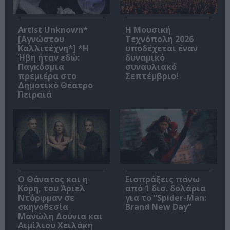
Artist Unknown*
Η Μουσική
[Αγνώστου
Τεχνόπολη 2026
Καλλιτέχνη*] *Η
υποδέχεται έναν
Ήβη ήταν εδώ:
δυναμικό
Παγκόσμια
συναυλιακό
πρεμιέρα στο
Σεπτέμβριο!
Δημοτικό Θέατρο
Πειραιά
Ο Θάνατος και η
Εισπράξεις πάνω
Κόρη, του Άριελ
από 1 δισ. δολάρια
Ντόρφμαν σε
για το “Spider-Man:
σκηνοθεσία
Brand New Day”
Μανώλη Δούνια και
Αιμίλιου Χειλάκη