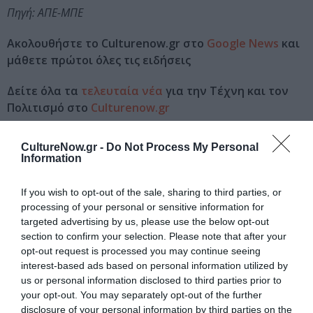
Πηγή: ΑΠΕ-ΜΠΕ
Ακολουθήστε το Culturenow.gr στο
Google News
και
μάθετε πρώτοι όλες τις ειδήσεις
Δείτε όλα τα
τελευταία νέα
για την Τέχνη και τον
Πολιτισμό στο
Culturenow.gr
Νέοι Διαγωνισμοί
❯
CultureNow.gr -
Do Not Process My Personal
Information
Tags
If you wish to opt-out of the sale, sharing to third parties, or
POP - ROCK - ALTERNATIVE
ΑΝΑΚΟΙΝΩΣΕΙΣ
processing of your personal or sensitive information for
targeted advertising by us, please use the below opt-out
section to confirm your selection. Please note that after your
Newsletter
opt-out request is processed you may continue seeing
interest-based ads based on personal information utilized by
Κάθε βδομάδα στο e-mail σας τα τελευταία νέα για
us or personal information disclosed to third parties prior to
την Τέχνη και τον Πολιτισμό!
your opt-out. You may separately opt-out of the further
disclosure of your personal information by third parties on the