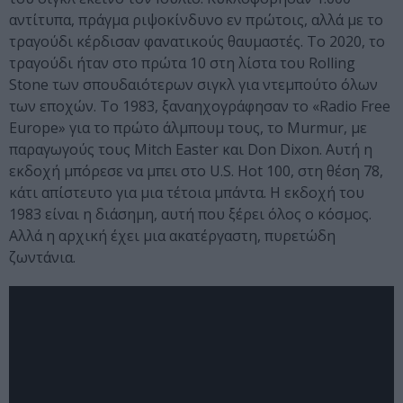
αντίτυπα, πράγμα ριψοκίνδυνο εν πρώτοις, αλλά με το
τραγούδι κέρδισαν φανατικούς θαυμαστές. Το 2020, το
τραγούδι ήταν στο πρώτα 10 στη λίστα του Rolling
Stone των σπουδαιότερων σιγκλ για ντεμπούτο όλων
των εποχών. Το 1983, ξαναηχογράφησαν το «Radio Free
Europe» για το πρώτο άλμπουμ τους, το Murmur, με
παραγωγούς τους Mitch Easter και Don Dixon. Αυτή η
εκδοχή μπόρεσε να μπει στο U.S. Hot 100, στη θέση 78,
κάτι απίστευτο για μια τέτοια μπάντα. Η εκδοχή του
1983 είναι η διάσημη, αυτή που ξέρει όλος ο κόσμος.
Αλλά η αρχική έχει μια ακατέργαστη, πυρετώδη
ζωντάνια.