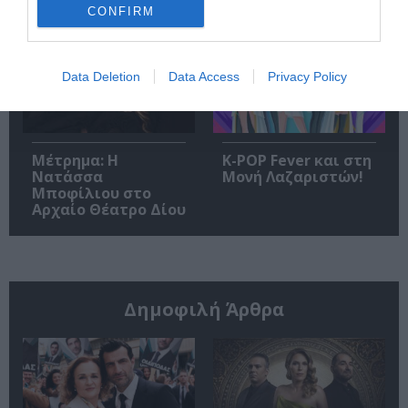
Σεπτέμβριο!
CONFIRM
Data Deletion
Data Access
Privacy Policy
Μέτρημα: Η
K-POP Fever και στη
Νατάσσα
Μονή Λαζαριστών!
Μποφίλιου στο
Αρχαίο Θέατρο Δίου
Δημοφιλή Άρθρα