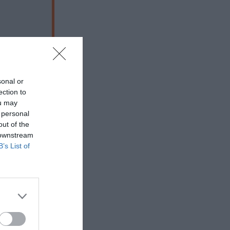
sonal or
ection to
ou may
 personal
out of the
 downstream
B’s List of