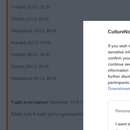
Τετάρτη 21/12: 20.30
Πέμπτη 22/12: 20.30
Παρασκευή 23/12: 20.30
CultureNo
Κυριακή 25/12: 19.00
If you wish 
sensitive in
Τετάρτη 28/12: 20.30
confirm you
continue se
Πέμπτη 29/12: 20.30
information 
further disc
Παρασκευή 30/12: 20.30
participants
Downstream 
Τιμές εισιτηρίων
: Κανονικό: 15 € / Φοιτητικό: 10 € /ΑΜΕΑ, Ά
Persona
Ειδική τιμή: 8 ευρώ για τις ημερομηνίες 22, 26,27,29/11 και 3,4
I want t