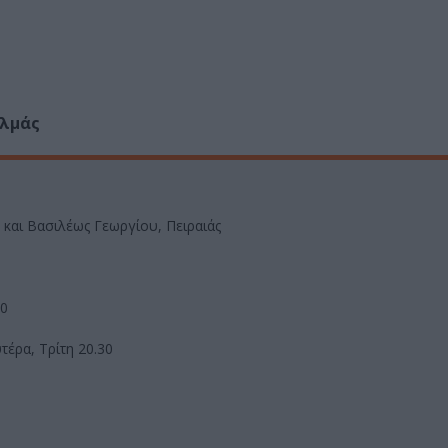
αλμάς
και Βασιλέως Γεωργίου, Πειραιάς
30
τέρα, Τρίτη 20.30