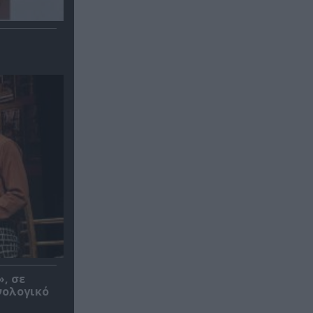
», σε
νολογικό