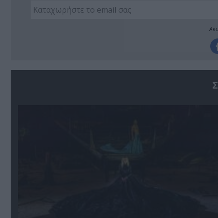
Ακο
Σ