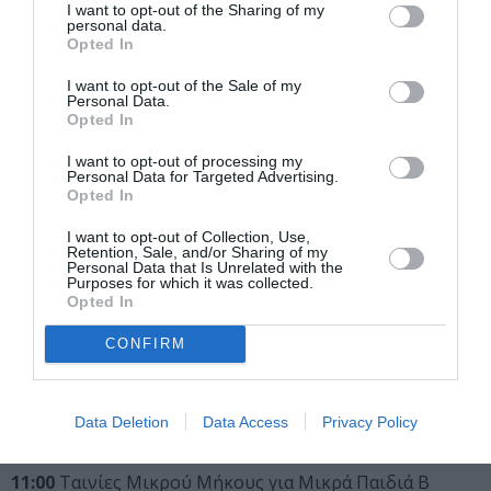
I want to opt-out of the Sharing of my
personal data.
Opted In
Ακολουθεί το πρόγραμμα προβολών:
I want to opt-out of the Sale of my
Personal Data.
Opted In
Σάββατο 16 Απριλίου 2022
I want to opt-out of processing my
11:00
Ταινίες Μικρού Μήκους για Μικρά Παιδιά Α
Personal Data for Targeted Advertising.
Opted In
Προτεινόμενες ηλικίες 4+ Διάρκεια 48′
12:00
Ταινίες Μικρού Μήκους – Μικρές Περιπέτειες Α
I want to opt-out of Collection, Use,
Προτεινόμενες ηλικίες 7+ Διάρκεια 44′
Retention, Sale, and/or Sharing of my
Personal Data that Is Unrelated with the
13:00
Ταινίες Μικρού Μήκους – Η Φωνή σου Α
Purposes for which it was collected.
Opted In
Προτεινόμενες ηλικίες 10+ Διάρκεια 80′
16:00
Ταινίες Μικρού Μήκους Αποκλειστικά για
CONFIRM
Εφήβους
Προτεινόμενες ηλικίες 12+ Διάρκεια 103′
Data Deletion
Data Access
Privacy Policy
Κυριακή 17 Απριλίου 2022
11:00
Ταινίες Μικρού Μήκους για Μικρά Παιδιά Β