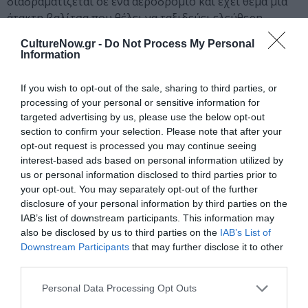
διαδραματίζεται σε ένα αεροδρόμιο και έχει θέμα μια
άτακτη βαλίτσα που θέλει να ταξιδεύει ελεύθερη.
CultureNow.gr -
Do Not Process My Personal
Tαινίες Μικρού Μήκους από παιδιά
Information
Στο πρόγραμμα “ταινίες μικρού μήκους από παιδιά” τα
If you wish to opt-out of the sale, sharing to third parties, or
processing of your personal or sensitive information for
παιδιά εκφράζουν τις ανησυχίες τους
targeted advertising by us, please use the below opt-out
προβληματισμούς τους και τα όνειρά τους και
section to confirm your selection. Please note that after your
ευρύτερα το πώς βλέπουν τον κόσμο και την ζωή τους.
opt-out request is processed you may continue seeing
Με αυτόν τον τρόπο θέλουμε να συνθέσουμε μια
interest-based ads based on personal information utilized by
συνολική εικόνα για το πώς ζουν τα παιδιά σε
us or personal information disclosed to third parties prior to
διαφορετικές χώρες και ηπείρους και να συμβάλλουμε
your opt-out. You may separately opt-out of the further
στο να εξοικειωθούν τα παιδιά με άλλες κουλτούρες και
disclosure of your personal information by third parties on the
IAB’s list of downstream participants. This information may
με την έννοια της διαφορετικότητας. Το πρόγραμμα
also be disclosed by us to third parties on the
IAB’s List of
προβάλλεται αποκλειστικά διαδικτυακά στην επίσημη
Downstream Participants
that may further disclose it to other
σελίδα του φεστιβάλ. Οι ταινίες μικρού μήκους από
third parties.
παιδιά προβάλλονται και τις δυο μέρες αποκλειστικά
διαδικτυακά μέσα από την επίσημη σελίδα του
Personal Data Processing Opt Outs
φεστιβάλ.