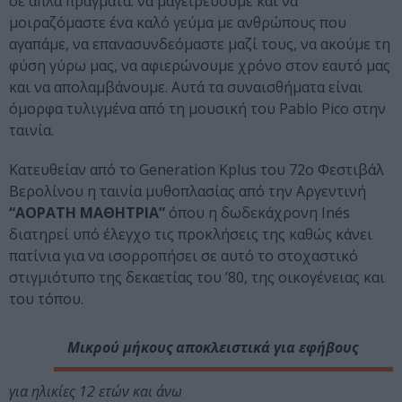
σε απλά πράγματα: να μαγειρεύουμε και να
μοιραζόμαστε ένα καλό γεύμα με ανθρώπους που
αγαπάμε, να επανασυνδεόμαστε μαζί τους, να ακούμε τη
φύση γύρω μας, να αφιερώνουμε χρόνο στον εαυτό μας
και να απολαμβάνουμε. Αυτά τα συναισθήματα είναι
όμορφα τυλιγμένα από τη μουσική του Pablo Pico στην
ταινία.
Κατευθείαν από το Generation Kplus του 72ο Φεστιβάλ
Βερολίνου η ταινία μυθοπλασίας από την Αργεντινή
“ΑΟΡΑΤΗ ΜΑΘΗΤΡΙΑ”
όπου η δωδεκάχρονη Inés
διατηρεί υπό έλεγχο τις προκλήσεις της καθώς κάνει
πατίνια για να ισορροπήσει σε αυτό το στοχαστικό
στιγμιότυπο της δεκαετίας του ’80, της οικογένειας και
του τόπου.
Μικρού μήκους αποκλειστικά για εφήβους
για ηλικίες 12 ετών και άνω