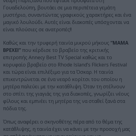
νεαρή Παριζιάνα που έφτασε πρόσφατα στη
Γουαδελούπη, βουτάει σε μια περιπέτεια γεμάτη
μυστήριο, συναντώντας γραφικούς χαρακτήρες και ένα
μαγικό λουλούδι. Αυτές είναι διακοπές υπόσχονται να
είναι πλούσιες σε ανατροπές!!
Καθώς και την τρυφερή ταινία μικρού μήκους
“ΜΑΜΑ
ΒΡΕΧΕΙ”
που κέρδισε το βραβείο της κριτικής
επιτροπής Annecy Best TV Special καθώς και το
κορυφαίο βραβείο στο Rhode Island’s Flickers Festival
και τώρα είναι επιλέξιμο για τα Όσκαρ. Η ταινία
επικεντρώνεται σε ένα νεαρό κορίτσι του οποίου η
μητέρα παλεύει με την κατάθλιψη. Όταν τη στέλνουν
στο σπίτι της γιαγιάς της για διακοπές, γνωρίζει νέους
φίλους και εμπνέει τη μητέρα της να σταθεί ξανά στα
πόδια της.
Όπως αναφέρει ο σκηνοθέτης πέρα από το θέμα της
κατάθλιψης, η ταινία έχει να κάνει με την προσοχή μας