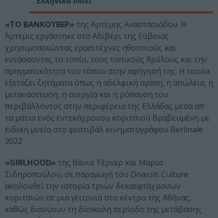
Eλληνικά must
«ΤΟ ΒΑΝΚΟΥΒΕΡ»
της Άρτεμης Αναστασιάδου. Η
Άρτεμις εργάστηκε στο Αλιβέρι της Εύβοιας
χρησιμοποιώντας ερασιτέχνες ηθοποιούς και
εντάσσοντας το τοπίο, τους τοπικούς θρύλους και την
πραγματικότητα του τόπου στην αφήγησή της. Η ταινία
εξετάζει ζητήματα όπως η αδελφική αγάπη, η απώλεια, η
μετανάστευση, η ανεργία και η ρύπανση του
περιβάλλοντος στην περιφέρεια της Ελλάδας μέσα απ’
τα μάτια ενός εντεκάχρονου κοριτσιού Βραβευμένη με
ειδική μνεία στo φεστιβάλ κινηματογράφου Berlinale
2022
«GIRLHOOD»
της Βάνια Τέρνερ και Μαρία
Σιδηροπούλου, σε παραγωγή του Onassis Culture
ακολουθεί την ιστορία τριών δεκαεφτάχρονων
κοριτσιών σε μια γειτονιά στο κέντρο της Αθήνας,
καθώς διανύουν τη δύσκολη περίοδο της μετάβασης