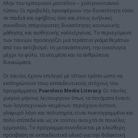
πλην του εμπορικού μοντέλου – χολιγουντιανού
τύπου. Οι προβολές προσφέρουν την δυνατότητα τόσο
σε παιδιά και εφήβους όσο και στους ενήλικες
συνοδούς απεριόριστες δυνατότητες κοινωνικής
μάθησης και αισθητικής καλλιέργειας. Το περιεχόμενο
των ταινιών προσεγγίζει μια τεράστια γκάμα θεμάτων
από τον ακτιβισμό, τη μετανάστευση, την οικολογία
μέχρι το φύλο, τα νέα μέσα και τα ανθρώπινα
δικαιώματα.
Οι ταινίες έχουν επιλεγεί με τέτοιο τρόπο ώστε να
εκπληρώνουν τους εκπαιδευτικούς στόχους του
προγράμματος
Psaroloco Μedia Literacy
. Οι ταινίες
μικρού μήκους λειτουργούν όπως τα ποιήματα έναντι
των λογοτεχνικών κειμένων: περιέχουν έντονο,
γλαφυρό λόγο και πολυσημία, είναι πυκνογραμμένα και
πολύ-επίπεδα και ως εκ τούτου ανοιχτά σε ποικίλες
ερμηνείες. Το πρόγραμμα συνοδεύεται με ελεύθερη
πρόσβαση σε εκπαιδευτικό υλικό για την διδακτική