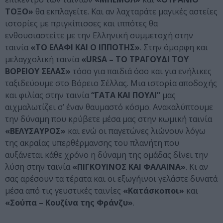
ΤΟΞΟ»
θα εκπλαγείτε. Και αν λαχταράτε μαγικές αστείες
ιστορίες με πριγκίπισσες και ιππότες θα
ενθουσιαστείτε με την Ελληνική συμμετοχή στην
ταινία
«ΤΟ ΕΛΑΦΙ ΚΑΙ Ο ΙΠΠΟΤΗΣ»
. Στην όμορφη και
μελαγχολική ταινία
«URSA – ΤΟ ΤΡΑΓΟΥΔΙ ΤΟΥ
ΒΟΡΕΙΟΥ ΣΕΛΑΣ»
τόσο για παιδιά όσο και για ενήλικες
ταξιδεύουμε στο Βόρειο Σέλλας. Μια ιστορία αποδοχής
και φιλίας στην ταινία
“ΓΑΤΑ ΚΑΙ ΠΟΥΛΙ”
μας
αιχμαλωτίζει σ’ έναν θαυμαστό κόσμο. Ανακαλύπτουμε
την δύναμη που κρύβετε μέσα μας στην κωμική ταινία
«ΒΕΛΥΣΑΥΡΟΣ»
και ενώ οι παγετώνες λιώνουν λόγω
της ακραίας υπερθέρμανσης του πλανήτη που
αυξάνεται κάθε χρόνο η δύναμη της ομάδας δίνει την
λύση στην ταινία
«ΠΙΓΚΟΥΙΝΟΣ ΚΑΙ ΦΑΛΑΙΝΑ»
. Κι αν
σας αρέσουν τα τέρατα και οι εξωγήινοι γελάστε δυνατά
μέσα από τις γευστικές ταινίες
«Κατάσκοποι»
και
«Σούπα – Κουζίνα της Φράνζυ»
.