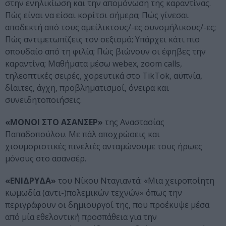
στην ενηλικίωση και την απομόνωση της καραντίνας.
Πώς είναι να είσαι κορίτσι σήμερα; Πώς γίνεσαι
αποδεκτή από τους αμείλικτους/-ες συνομήλικους/-ες;
Πώς αντιμετωπίζεις τον σεξισμό; Υπάρχει κάτι πιο
σπουδαίο από τη φιλία; Πώς βιώνουν οι έφηβες την
καραντίνα; Μαθήματα μέσω webex, zoom calls,
τηλεοπτικές σειρές, χορευτικά στο TikTok, αϋπνία,
δίαιτες, άγχη, προβληματισμοί, όνειρα και
συνειδητοποιήσεις.
«ΜΟΝΟΙ ΣΤΟ ΑΣΑΝΣΕΡ»
της Αναστασίας
Παπαδοπούλου. Με πάλ αποχρώσεις και
χιουμοριστικές πινελιές ανταμώνουμε τους ήρωες
μόνους στο ασανσέρ.
«ΕΝΙΔΡΥΔΑ»
του Νίκου Νταγιαντά: «Μια χειροποίητη
κωμωδία (αντι-)πολεμικών τεχνών» όπως την
περιγράφουν οι δημιουργοί της, που προέκυψε μέσα
από μία εθελοντική προσπάθεια για την