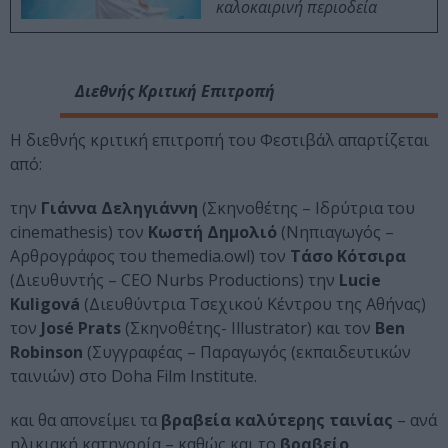
καλοκαιρινή περιοδεία
Διεθνής Κριτική Επιτροπή
Η διεθνής κριτική επιτροπή του Φεστιβάλ απαρτίζεται
από:
την
Γιάννα Δεληγιάννη
(Σκηνοθέτης – Ιδρύτρια του
cinemathesis) τον
Κωστή Δημoλιό
(Νηπιαγωγός –
Αρθρογράφος του themedia.owl) τον
Τάσο Κότσιρα
(Διευθυντής – CEO Nurbs Productions) την
Lucie
Kuligová
(Διευθύντρια Τσεχικού Κέντρου της Αθήνας)
τον
José Prats
(Σκηνοθέτης- Illustrator) και τον
Ben
Robinson
(Συγγραφέας – Παραγωγός (εκπαιδευτικών
ταινιών) στο Doha Film Institute.
και θα απονείμει τα
βραβεία καλύτερης ταινίας
– ανά
ηλικιακή κατηγορία – καθώς και το
βραβείο