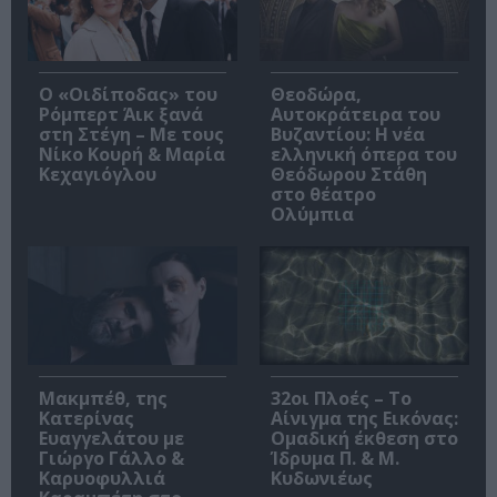
O «Οιδίποδας» του
Θεοδώρα,
Ρόμπερτ Άικ ξανά
Αυτοκράτειρα του
στη Στέγη – Με τους
Βυζαντίου: Η νέα
Νίκο Κουρή & Μαρία
ελληνική όπερα του
Κεχαγιόγλου
Θεόδωρου Στάθη
στο θέατρο
Ολύμπια
Μακμπέθ, της
32οι Πλοές – Το
Κατερίνας
Αίνιγμα της Εικόνας:
Ευαγγελάτου με
Ομαδική έκθεση στο
Γιώργο Γάλλο &
Ίδρυμα Π. & Μ.
Καρυοφυλλιά
Κυδωνιέως