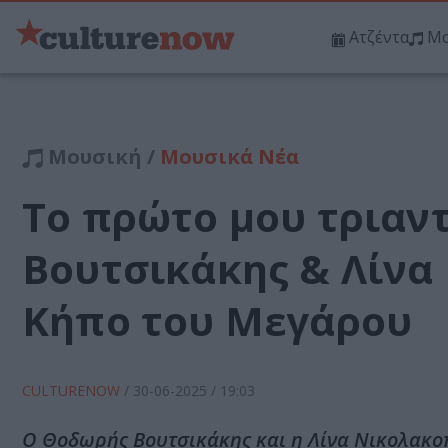
Ατζέντα
Μο
Μουσική /
Μουσικά Νέα
Το πρώτο μου τριαν
Βουτσικάκης & Λίνα
Κήπο του Μεγάρου
CULTURENOW
/
30-06-2025
/ 19:03
Ο Θοδωρής Βουτσικάκης και η Λίνα Νικολακοπ