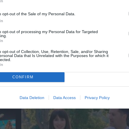
In
ΚΑΛΟΚΑΙΡΙΝΕΣ ΣΥΝΑΥΛΙΕΣ
ΛΙΝΑ ΝΙΚΟΛΑΚΟΠΟΥΛΟΥ
ΣΥΝΑΥ
o opt-out of the Sale of my Personal Data.
In
νη και τον Πολιτισμό!
to opt-out of processing my Personal Data for Targeted
ing.
In
o opt-out of Collection, Use, Retention, Sale, and/or Sharing
λουθήστε το Culturenow.gr
ersonal Data that Is Unrelated with the Purposes for which it
lected.
In
CONFIRM
χετικά Άρθρα
Data Deletion
Data Access
Privacy Policy