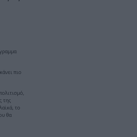
όγραμμα
κάνει πιο
πολιτισμό,
ς της
λαϊκά, το
ου θα