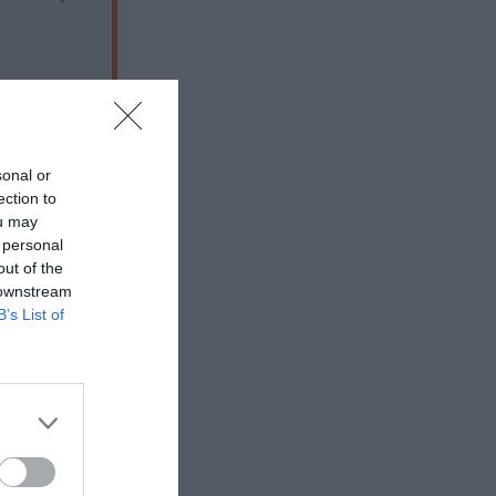
sonal or
ection to
ou may
 personal
out of the
 downstream
B’s List of
 εδώ!
❯