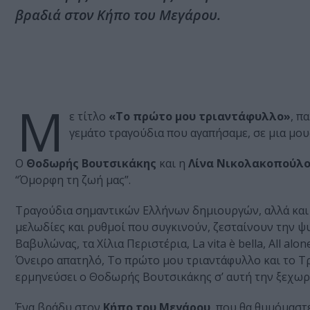
βραδιά στον Κήπο του Μεγάρου.
Μ
ε τίτλο
«Το πρώτο μου τριαντάφυλλο»
, π
γεμάτο τραγούδια που αγαπήσαμε, σε μια μο
Ο
Θοδωρής Βουτσικάκης
και η
Λίνα Νικολακοπούλ
“Όμορφη τη ζωή μας”.
Τραγούδια σημαντικών Ελλήνων δημιουργών, αλλά και 
μελωδίες και ρυθμοί που συγκινούν, ζεσταίνουν την ψυ
Βαβυλώνας, τα Χίλια Περιστέρια, La vita è bella, All alo
Όνειρο απατηλό, Το πρώτο μου τριαντάφυλλο και το Τρ
ερμηνεύσει ο Θοδωρής Βουτσικάκης σ’ αυτή την ξεχωρ
Ένα βράδυ στον
Κήπο του Μεγάρου
, που θα θυμόμαστε