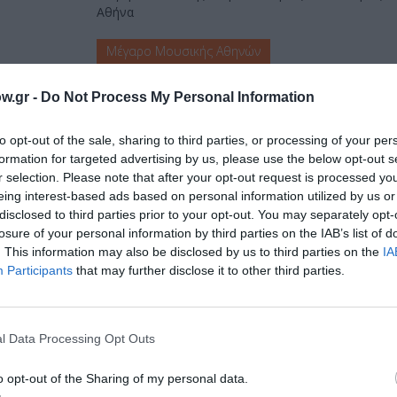
Αθήνα
Μέγαρο Μουσικής Αθηνών
w.gr -
Do Not Process My Personal Information
to opt-out of the sale, sharing to third parties, or processing of your per
formation for targeted advertising by us, please use the below opt-out s
r selection. Please note that after your opt-out request is processed y
eing interest-based ads based on personal information utilized by us or
disclosed to third parties prior to your opt-out. You may separately opt-
losure of your personal information by third parties on the IAB’s list of
μάθετε πρώτοι όλες τις ειδήσεις
. This information may also be disclosed by us to third parties on the
IA
Participants
that may further disclose it to other third parties.
ολιτισμό στο
Culturenow.gr
r
Δες
l Data Processing Opt Outs
o opt-out of the Sharing of my personal data.