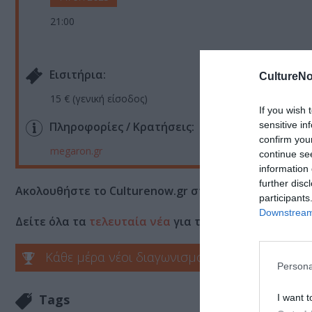
21:00
Eισιτήρια:
CultureNo
15 € (γενική είσοδος)
If you wish 
sensitive in
Πληροφορίες / Κρατήσεις:
confirm you
megaron.gr
continue se
information 
further disc
Ακολουθήστε το Culturenow.gr στο
Google News
και 
participants
Downstream 
Δείτε όλα τα
τελευταία νέα
για την Τέχνη και τον Π
Κάθε μέρα νέοι διαγωνισμοί στο Culturenow.g
Persona
Tags
I want t