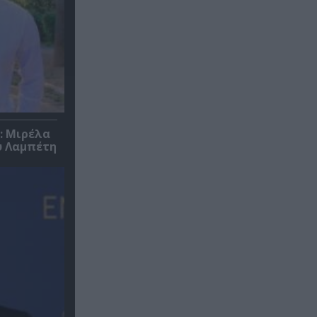
: Μιρέλα
υ Λαμπέτη