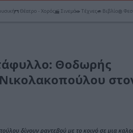
υσική
Θέατρο - Χορός
Σινεμά
Τέχνες
Βιβλίο
Φεσ
τάφυλλο: Θοδωρής
 Νικολακοπούλου στο
ούλου δίνουν ραντεβού με το κοινό σε μια καλο