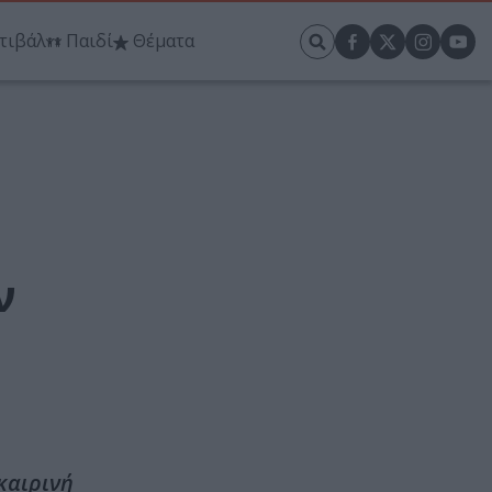
τιβάλ
Παιδί
Θέματα
ν
καιρινή