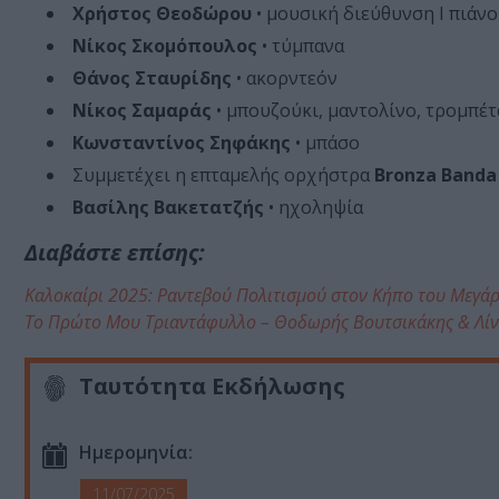
Χρήστος Θεοδώρου
• μουσική διεύθυνση Ι πιάνο
Νίκος Σκομόπουλος
• τύμπανα
Θάνος Σταυρίδης
• ακορντεόν
Νίκος Σαμαράς
• μπουζούκι, μαντολίνο, τρομπέτ
Κωνσταντίνος Σηφάκης
• μπάσο
Συμμετέχει η επταμελής ορχήστρα
Bronza Banda
Βασίλης Βακετατζής
• ηχοληψία
Διαβάστε επίσης:
Καλοκαίρι 2025: Ραντεβού Πολιτισμού στον Κήπο του Μεγ
Το Πρώτο Μου Τριαντάφυλλο – Θοδωρής Βουτσικάκης & Λίν
Ταυτότητα Εκδήλωσης
Ημερομηνία:
11/07/2025