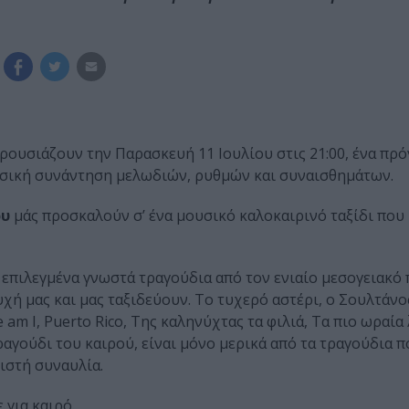
αρουσιάζουν την Παρασκευή 11 Ιουλίου στις 21:00, ένα πρ
υσική συνάντηση μελωδιών, ρυθμών και συναισθημάτων.
ου
μάς προσκαλούν σ’ ένα μουσικό καλοκαιρινό ταξίδι που 
επιλεγμένα γνωστά τραγούδια από τον ενιαίο μεσογειακό 
χή μας και μας ταξιδεύουν. Το τυχερό αστέρι, ο Σουλτάνο
ne am I, Puerto Rico, Της καληνύχτας τα φιλιά, Τα πιο ωραία 
αγούδι του καιρού, είναι μόνο μερικά από τα τραγούδια π
ιστή συναυλία.
 για καιρό.