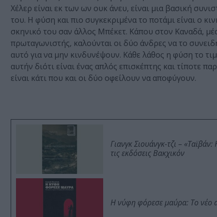
Χέλερ είναι εκ των ων ουκ άνευ, είναι μια βασική συν
του. Η φύση και πιο συγκεκριμένα το ποτάμι είναι ο κι
σκηνικό του σαν άλλος Μπέκετ. Κάπου στον Καναδά, μέσ
πρωταγωνιστής, καλούνται οι δύο άνδρες να το συνειδ
αυτό για να μην κινδυνέψουν. Κάθε λάθος η φύση το τιμω
αυτήν διότι είναι ένας απλός επισκέπτης και τίποτε πα
είναι κάτι που και οι δύο οφείλουν να αποφύγουν.
Γιανγκ Σιουάνγκ-τζι – «Ταϊβάν
τις εκδόσεις Βακχικόν
Η νύφη φόρεσε μαύρα: Το νέο 