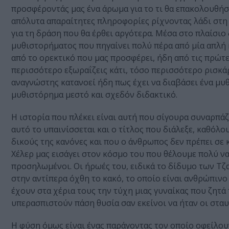
προσφέροντάς μας ένα άρωμα για το τι θα επακολουθήσε
απόλυτα απαραίτητες πληροφορίες ρίχνοντας λάδι στη
για τη δράση που θα έρθει αργότερα. Μέσα στο πλαίσιο
μυθιστορήματος που πηγαίνει πολύ πέρα από μία απλή 
από το ορεκτικό που μας προσφέρει, ήδη από τις πρώτε
περισσότερο εξωραΐζεις κάτι, τόσο περισσότερο ρισκάρε
αναγνώστης κατανοεί ήδη πως έχει να διαβάσει ένα μυθι
μυθιστόρημα μεστό και σχεδόν διδακτικό.
Η ιστορία που πλέκει είναι αυτή που σίγουρα συναρπάζ
αυτό το υπαινίσσεται και ο τίτλος που διάλεξε, καθόλο
δικούς της κανόνες και που ο άνθρωπος δεν πρέπει σε 
Χέλερ μας εισάγει στον κόσμο του που θέλουμε πολύ να γ
προσηλωμένοι. Οι ήρωές του, ειδικά το δίδυμο των Τζα
στην αντίπερα όχθη το κακό, το οποίο είναι ανθρώπινο
έχουν στα χέρια τους την τύχη μιας γυναίκας που ζητά 
υπερασπιστούν πάση θυσία σαν εκείνοι να ήταν οι σταυ
Η φύση όμως είναι ένας παράγοντας τον οποίο οφείλου