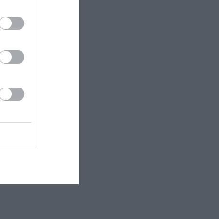
 Υπήρχαν
 έκανες ένα
 εδώ!
❯