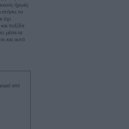
αμικούς ήρωές
α στήσει το
ι όχι
 και πυξίδα
σει μέσα σε
σι και αυτό
οφορεί από