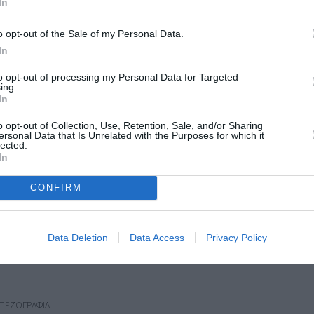
In
»
o opt-out of the Sale of my Personal Data.
α πλάσματα στην αγκαλιά του, όλα θα πήγαιναν καλά στο τέλος.
In
 ίδιος υπέφερε, κι αυτό ήταν ακόμα χειρότερο πράγμα, αλλά αν
to opt-out of processing my Personal Data for Targeted
πό μόνα τους»
ing.
In
o opt-out of Collection, Use, Retention, Sale, and/or Sharing
ersonal Data that Is Unrelated with the Purposes for which it
ς, δράσης και μυστηρίου
lected.
In
μάθετε πρώτοι όλες τις ειδήσεις
CONFIRM
ολιτισμό στο
Culturenow.gr
r
Δες
Data Deletion
Data Access
Privacy Policy
ΠΕΖΟΓΡΑΦΙΑ