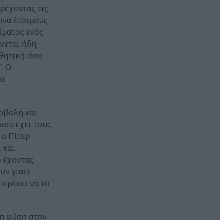
ρέχοντας τις
υνα έτοιμους
ίματος ενός
νεται ήδη
θητική: όσο
. Ο
να
ροβολή και
που έχει τους
 ο Πίτερ
 και
ό έχοντας
υν γιατί
 πρέπει να το
 η φύση στον