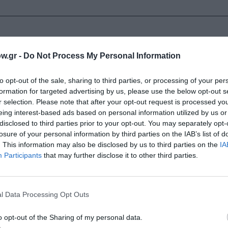
οθετεί κοντά στο έργο που στήνει γιατί έτσι μπορεί και μ
 βάλει να παρακολουθήσει. Κατά μία έννοια είναι ένας είδο
w.gr -
Do Not Process My Personal Information
το μυθιστόρημα, ακόμα και η υποψία της ύπαρξης κάποιας 
 που βρήκαν ο Τζακ και ο Γουίν έχει τη σημασία του. Ακό
to opt-out of the sale, sharing to third parties, or processing of your per
 ήταν για λόγους επιβίωσης και η σκηνή αυτή είναι ίσως 
formation for targeted advertising by us, please use the below opt-out s
κάθε λεπτομέρεια που δεν μπορούμε παρά να λυπηθούμε απ
r selection. Please note that after your opt-out request is processed y
eing interest-based ads based on personal information utilized by us or
ία καθώς σε δεύτερο χρόνο βάζουμε τους εαυτούς μας στη 
disclosed to third parties prior to your opt-out. You may separately opt-
αι μια γυναίκα, η οποία ειρήσθω εν παρόδω βρίσκεται μάλ
losure of your personal information by third parties on the IAB’s list of
γό της.
. This information may also be disclosed by us to third parties on the
IA
Participants
that may further disclose it to other third parties.
μπει σαν λάβα μέσα σε ηφαίστειο και ν’απλώνεται σε ροζ και μο
ίρνει τέτοια χρώματα. Τρομερά απόμακρο και σιωπηλό, σαν τον
μοιαζε τουλάχιστον»
. Τέτοια αποσπάσματα ομορφιάς σαν και 
l Data Processing Opt Outs
ρίζει στιγμές μοναδικής γοητείας διότι όταν γράφεις για
ίναι η μόνη διέξοδος, είναι μια κάποια λύτρωση, αυτό πρά
o opt-out of the Sharing of my personal data.