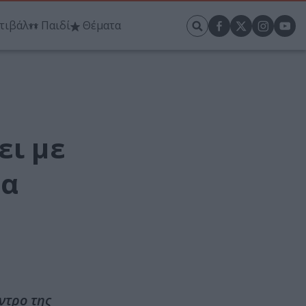
τιβάλ
Παιδί
Θέματα
ει με
βα
ντρο της