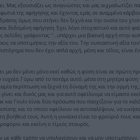
ι. Μας εξουσιάζει ως αναγνώστες και μας αιχμαλωτίζει πα
 φωτιά της αφήγησης και έχοντας εμάς σε αναμμένα κάρβο
 δράσης όμως που στήνει δεν ξεχνά και την ουσία του χτισ
και δεδομένη αφήγηση. Έχει λόγο στοχαστικό και αυτό φαί
ς σελίδες γράφοντας: “…υπάρχει μια βασική αρχή στην αισ
ις να υποτιμήσεις την αξία του. Την ουσιαστική αξία του”
στόρημα που δεν έχει απλά αρχή, μέση και τέλος, είναι έ
ει μα δεν μένει μόνο εκεί καθώς η φύση είναι σε πρώτη π
υ τυχαία. Γύρω από το ποτάμι αυτό, μέσα στη μητέρα φύση 
καμία περίπτωση να ξεχνά τη δύναμή της και την ορμή της,
ίνει και δικός μας και για αυτό οφείλουμε να είμαστε εκεί
κ και Γουίν είναι δύο πρόσωπα που πασχίζουν για το καλ
 επίσης και το οποίο οφείλουν να αντιπαλέψουν, να νικήσο
τη βοήθειά τους. Αυτή η γυναίκα είναι το φρούριό τους και
ροφόροι και εκείνη ο τίμιος σταυρός.
ν με κάθε τρόπο να υπολογίσουν και να μην υποτιμήσουν,