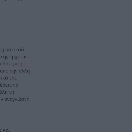
αφραστικού
της έρχεται
ν
Αστερισμό
 από την άλλη
γικό της
έρεις να
όλη τη
ον αναγνώστη
ς και