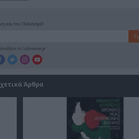
νη και τον Πολιτισμό!
λουθήστε το Culturenow.gr
χετικά Άρθρα