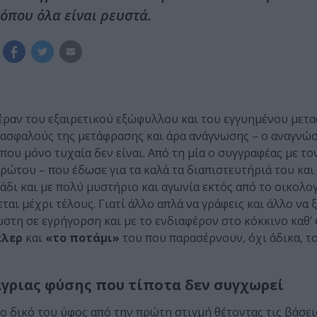
όπου όλα είναι ρευστά.
έραν του εξαιρετικού εξώφυλλου και του εγγυημένου μετ
ι ασφαλούς της μετάφρασης και άρα ανάγνωσης – ο αναγνώσ
που μόνο τυχαία δεν είναι. Από τη μία ο συγγραφέας με το
πρώτου – που έδωσε για τα καλά τα διαπιστευτήριά του και
άδι και με πολύ μυστήριο και αγωνία εκτός από το οικολο
αι μέχρι τέλους. Γιατί άλλο απλά να γράφεις και άλλο να ξ
ώστη σε εγρήγορση και με το ενδιαφέρον στο κόκκινο καθ’ 
έλερ
και
«το ποτάμι»
του που παρασέρνουν, όχι άδικα, τ
γριας φύσης που τίποτα δεν συγχωρεί
ο δικό του ύφος από την πρώτη στιγμή θέτοντας τις βάσει