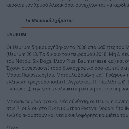
κέρδισε τον Χρυσό Αλέξανδρο, συνεχίζοντας να κερδίζει
Τα Μουσικά Σχήματα:
USURUM
Οι Usurum δημιουργήθηκαν το 2008 από μαθητές του Μ
(Usurum 2013, Το δίκαιο του πειρασμού 2018, Μη & Δεν
του Νότου, Six Dogs, Ίλιον Plus, Baumstrasse κ.α.) κα
Έχουν συνεργαστεί τόσο δισκογραφικά όσο και επί σκ
Μαρία Παπαγεωργίου, Ματούλα Ζαμάνη κ.α.). Γράφουν 
ελληνική τραγουδοποιία (Γ. Αγγελάκας, Π. Παυλίδης, Θ.
Πλάτωνος), την ξένη εναλλακτική σκηνή και την παράδ
Με ανανεωμένο ήχο και νέα σύνθεση, οι Usurum συνεχ
στις 7 Ιουλίου στο Πικ Νικ Urban Festival Dodoni Στο 
ενώ θα ακουστούν και νέα ακυκλοφόρητα κομμάτια του
Μέλη: