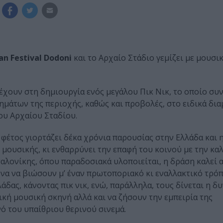
an Festival Dodoni
και το Αρχαίο Στάδιο γεμίζει με μουσικ
ετέχουν στη δημιουργία ενός μεγάλου Πικ Νικ, το οποίο σ
μάτων της περιοχής, καθώς και προβολές, στο ειδικά δ
ου Αρχαίου Σταδίου.
φέτος γιορτάζει δέκα χρόνια παρουσίας στην Ελλάδα και 
 μουσικής, κι ενθαρρύνει την επαφή του κοινού με την κα
αλονίκης, όπου παραδοσιακά υλοποιείται, η δράση καλεί 
 να να βιώσουν μ’ έναν πρωτοποριακό κι εναλλακτικό τρό
ας, κάνοντας πικ νικ, ενώ, παράλληλα, τους δίνεται η δυ
ική μουσική σκηνή αλλά και να ζήσουν την εμπειρία της
ό του υπαίθριου θερινού σινεμά.