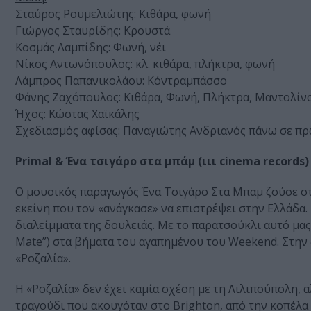
Σταύρος Ρουμελιώτης: Κιθάρα, φωνή
Γιώργος Σταυρίδης: Κρουστά
Κοσμάς Λαμπίδης: Φωνή, νέι
Νίκος Αντωνόπουλος: κλ. κιθάρα, πλήκτρα, φωνή
Λάμπρος Παπανικολάου: Κόντραμπάσσο
Φάνης Ζαχόπουλος: Κιθάρα, Φωνή, Πλήκτρα, Μαντολίν
Ήχος: Κώστας Χαϊκάλης
Σχεδιασμός αφίσας: Παναγιώτης Ανδριανός πάνω σε π
Primal & Ένα τσιγάρο στα μπάμ (ιιι cinema records)
Ο μουσικός παραγωγός Ένα Τσιγάρο Στα Μπαμ ζούσε στ
εκείνη που τον «ανάγκασε» να επιστρέψει στην Ελλάδα. 
διαλείμματα της δουλειάς. Με το παρατσούκλι αυτό μας 
Mate”) στα βήματα του αγαπημένου του Weekend. Στην 
«Ροζαλία».
Η «Ροζαλία» δεν έχει καμία σχέση με τη Λιλιπούπολη, 
τραγούδι που ακουγόταν στο Brighton, από την κοπέλα 