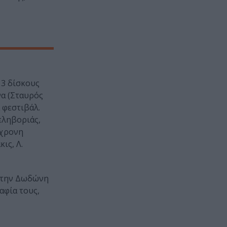
 3 δίσκους
να (Σταυρός
 φεστιβάλ.
εληβοριάς,
γχρονη
ις, Λ.
η την Δωδώνη
αφία τους,