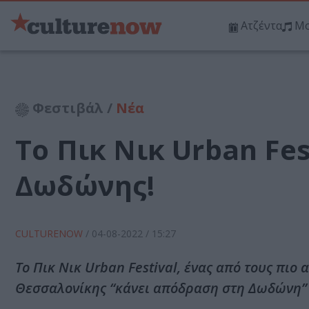
Ατζέντα
Μο
Φεστιβάλ /
Νέα
Το Πικ Νικ Urban Fes
Δωδώνης!
CULTURENOW
/
04-08-2022
/ 15:27
Το Πικ Νικ Urban Festival, ένας από τους πιο
Θεσσαλονίκης “κάνει απόδραση στη Δωδώνη”