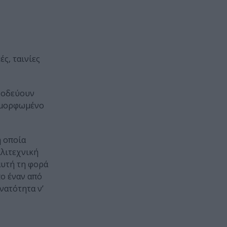
ές, ταινίες
υνοδεύουν
ιαμορφωμένο
η οποία
λλιτεχνική
αυτή τη φορά
πο έναν από
νατότητα ν’