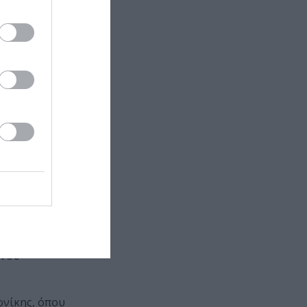
ταινίας και
λανηθούν μαζί
d movie με
, η χημεία
μή, κέρδισε
αν ακόμα τα
αι Έλενα
ενου
ονίκης, όπου