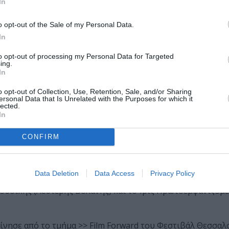
ερης διεθνούς ταινίας, το βραβείο καλύτερης ευρωπαϊκής 
In
o opt-out of the Sale of my Personal Data.
In
to opt-out of processing my Personal Data for Targeted
ing.
ονιά, μια γυναίκα και ένας άνδρας αποφασίζουν να περιπ
In
υν ένα μεταλλικό κουτί. Ένα συγκινητικό και τρυφερό roa
o opt-out of Collection, Use, Retention, Sale, and/or Sharing
υμο της Έλενας Τοπαλίδου και του Αντώνη Τσιοτσιόπουλου
ersonal Data that Is Unrelated with the Purposes for which it
lected.
In
που γνωρίζει μεγάλη επιτυχία στις αίθουσες αυτή τη στιγ
CONFIRM
υ, θριαμβεύοντας με 5 βραβεία.
ύτερης Ταινίας Μυθοπλασίας. Τα «Μαγνητικά Πεδία» κέρδισ
Data Deletion
Data Access
Privacy Policy
ς δύο πρωταγωνιστές της ταινίας, Αντώνη Τσιοτσιόπουλο κ
Μουσικής (Λευτέρης Βολάνης) και το Ίρις Πρωτοεμφανιζόμ
κίνησε από το τμήμα >> Film Forward του Φεστιβάλ Θεσσαλ