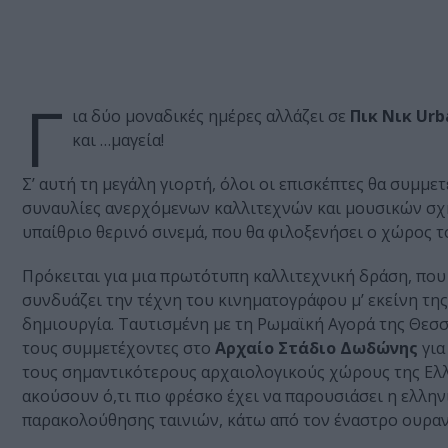
Γ
ια δύο μοναδικές ημέρες αλλάζει σε
Πικ Νικ Urb
και …μαγεία!
Σ’ αυτή τη μεγάλη γιορτή, όλοι οι επισκέπτες θα συμμ
συναυλίες ανερχόμενων καλλιτεχνών και μουσικών σχη
υπαίθριο θερινό σινεμά, που θα φιλοξενήσει ο χώρος τ
Πρόκειται για μια πρωτότυπη καλλιτεχνική δράση, που 
συνδυάζει την τέχνη του κινηματογράφου μ’ εκείνη της
δημιουργία. Ταυτισμένη με τη Ρωμαϊκή Αγορά της Θεσσ
τους συμμετέχοντες στο
Αρχαίο Στάδιο Δωδώνης
για
τους σημαντικότερους αρχαιολογικούς χώρους της Ελλάδ
ακούσουν ό,τι πιο φρέσκο έχει να παρουσιάσει η ελλην
παρακολούθησης ταινιών, κάτω από τον έναστρο ουραν