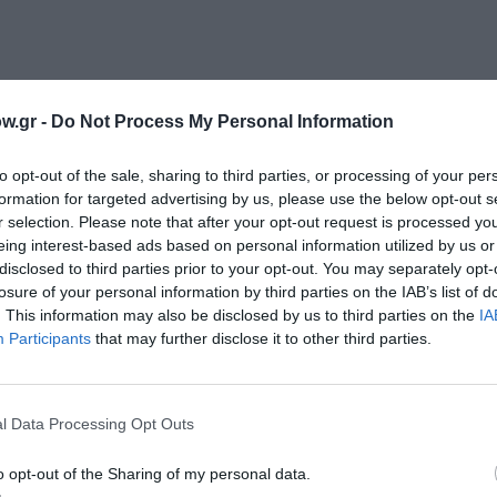
w.gr -
Do Not Process My Personal Information
to opt-out of the sale, sharing to third parties, or processing of your per
formation for targeted advertising by us, please use the below opt-out s
r selection. Please note that after your opt-out request is processed y
eing interest-based ads based on personal information utilized by us or
disclosed to third parties prior to your opt-out. You may separately opt-
οι, θέλουν να δοκιμάσουν μια καινούργια προσέγγιση στη
losure of your personal information by third parties on the IAB’s list of
. This information may also be disclosed by us to third parties on the
IA
άσιμες ώρες και να διατηρούν ένα ελαφρύ επίπεδο μέθης σ
Participants
that may further disclose it to other third parties.
ακράδαντα πίστευαν ο Χέμινγουεϊ κι ο Τσέρτσιλ, ότι μια λί
ν έξω κόσμο, κάνει τα προβλήματα να φαίνονται μικρότερα 
αιρετικά πετυχημένο για μερικούς, αλλά όχι τόσο πετυχημ
l Data Processing Opt Outs
έλεγχο, για μια στιγμή, μ’ ένα ποπ, σαν αυτό που κάνει ο 
o opt-out of the Sharing of my personal data.