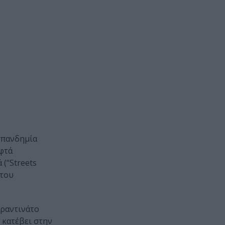
 πανδημία
εφτά
 (“Streets
 του
αραντινάτο
 κατέβει στην