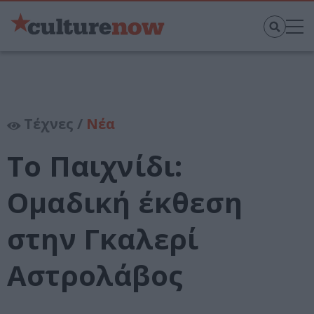
Τέχνες /
Νέα
Το Παιχνίδι:
Ομαδική έκθεση
στην Γκαλερί
Αστρολάβος