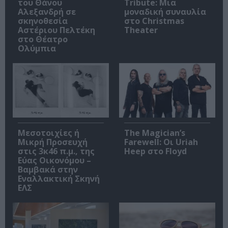
του Θάνου
Tribute: Μια
Αλεξανδρή σε
μοναδική συναυλία
σκηνοθεσία
στο Christmas
Αστέριου Πελτέκη
Theater
στο Θέατρο
Ολύμπια
Μεσοτοιχίες ή
The Magician’s
Μικρή Προσευχή
Farewell: Οι Uriah
στις 3κ46 π.μ., της
Heep στο Floyd
Εύας Οικονόμου –
Βαμβακά στην
Εναλλακτική Σκηνή
ΕΛΣ