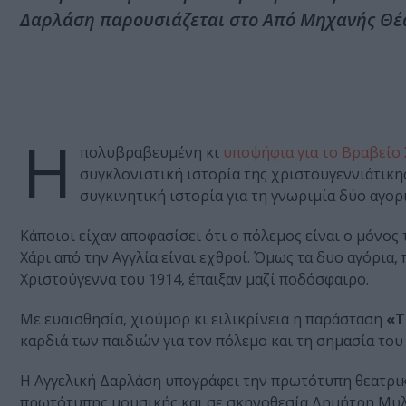
Δαρλάση παρουσιάζεται στο Από Μηχανής Θέ
Η
πολυβραβευμένη κι
υποψήφια για το Βραβείο 
συγκλονιστική ιστορία της χριστουγεννιάτικη
συγκινητική ιστορία για τη γνωριμία δύο αγο
Κάποιοι είχαν αποφασίσει ότι ο πόλεμος είναι ο μόνος 
Χάρι από την Αγγλία είναι εχθροί. Όμως τα δυο αγόρια,
Χριστούγεννα του 1914, έπαιξαν μαζί ποδόσφαιρο.
Με ευαισθησία, χιούμορ κι ειλικρίνεια η παράσταση
«Τ
καρδιά των παιδιών για τον πόλεμο και τη σημασία του
Η Αγγελική Δαρλάση υπογράφει την πρωτότυπη θεατρικ
πρωτότυπης μουσικής και σε σκηνοθεσία Δημήτρη Μυλω