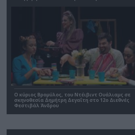
O κύριος Βρομύλος, του Ντέιβιντ Ουάλιαμς σε
σκηνοθεσία Δημήτρη Δεγαΐτη στο 12ο Διεθνές
Φεστιβάλ Άνδρου