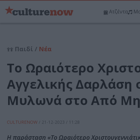
Ατζέντα
Μο
Παιδί /
Νέα
Το Ωραιότερο Χριστο
Αγγελικής Δαρλάση 
Μυλωνά στο Από Μη
CULTURENOW
/
21-12-2023
/ 11:28
Η παράσταση «Το Ωραιότερο Χριστουγεννιάτικο