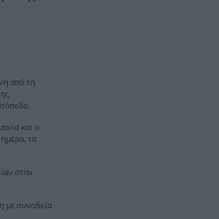
η από τη
της
ατόπεδο.
μανία και ο
 ημέρα, τα
ίαν στην
η με συνοδεία