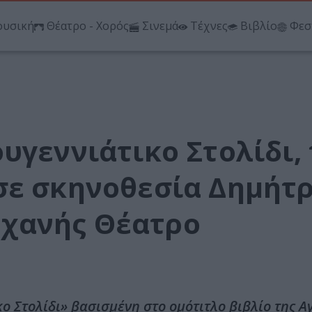
υσική
Θέατρο - Χορός
Σινεμά
Τέχνες
Βιβλίο
Φεσ
υγεννιάτικο Στολίδι, 
σε σκηνοθεσία Δημήτ
χανής Θέατρο
 Στολίδι» βασισμένη στο ομότιτλο βιβλίο της Α