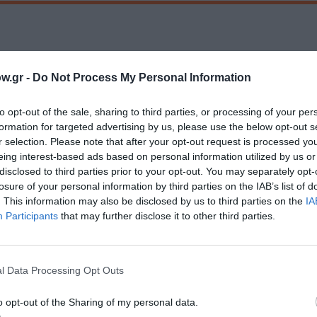
Τοποθεσία:
w.gr -
Do Not Process My Personal Information
Από Μηχανής Θέατρο, Ακαδήμου 13, Μεταξουργεί
2023
to opt-out of the sale, sharing to third parties, or processing of your per
Από Μηχανής Θέατρο
formation for targeted advertising by us, please use the below opt-out s
2024
r selection. Please note that after your opt-out request is processed y
eing interest-based ads based on personal information utilized by us or
disclosed to third parties prior to your opt-out. You may separately opt-
losure of your personal information by third parties on the IAB’s list of
. This information may also be disclosed by us to third parties on the
IA
Participants
that may further disclose it to other third parties.
l Data Processing Opt Outs
o opt-out of the Sharing of my personal data.