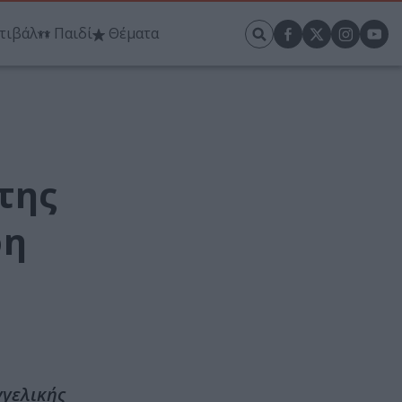
τιβάλ
Παιδί
Θέματα
της
ρη
γγελικής