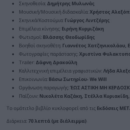
Σκηνοθεσία:
Δημήτρης Μυλωνάς
Μουσική/Μουσική διδασκαλία:
Χρήστος Αλεξόπ
Σκηνικά/Κοστούμια:
Γιώργος Λιντζέρης
Επιμέλεια κίνησης:
Ειρήνη Κυρμιζάκη
Φωτισμοί:
Βλάσσης Θεοδωρίδης
Βοηθοί σκηνοθέτη:
Γιαννέτος Χατζηνικολάου, 
Φωτογραφίες παράστασης:
Χριστίνα Φυλακτοπ
Trailer:
Δάφνη Δρακούλη
Καλλιτεχνική επιμέλεια γραφιστικών:
Λήδα Αλεξ
Επικοινωνία:
Βάσω Σωτηρίου- We Will
Οργάνωση παραγωγής:
ΈΩΣ ΑΣΤΙΚΗ ΜΗ ΚΕΡΔΟΣΚ
Παίζουν:
Νικολέτα Καζάκη, Στέλλα Κυριακίδη
Το ομότιτλο βιβλίο κυκλοφορεί από τις
Εκδόσεις ΜΕ
Διάρκεια:
70 λεπτά (με διάλειμμα)