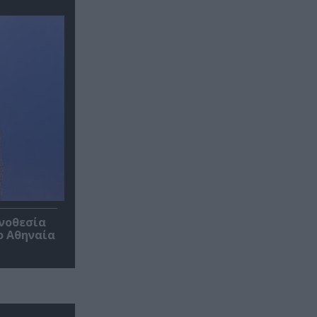
ηνοθεσία
ο Αθηναία