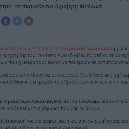
ατρο, σε σκηνοθεσία Δημήτρη Μυλωνά.
Χανς Κρίστιαν Άντερσεν 2024
Αγγελική Δαρλάση
ορμώμεν
ς εκεχειρίας του 1914 στο Δυτικό Μέτωπο στήνει τη δική 
ριών που η μοίρα τους έφερε να πολεμούν σε αντίπαλο στρ
τρόπος για να λύνονται οι διαφορές. Ότι ο Χανς από τη Γερ
 παραδόθηκαν στη μαγεία των Χριστουγέννων κι εκείνη την
ο Ωραιότερο Χριστουγεννιάτικο Στολίδι»
μιλά κατευθε
 να αναζητούμε τις γέφυρες που μας ενώνουν.
ή διασκευή, σε μια ευφάνταστη και συγκινητική παράστασ
νά. Απευθύνεται σε παιδιά Δημοτικού.