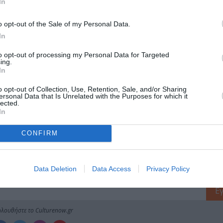
In
μάθετε πρώτοι όλες τις ειδήσεις
o opt-out of the Sale of my Personal Data.
ολιτισμό στο
Culturenow.gr
In
to opt-out of processing my Personal Data for Targeted
r
Δες
ing.
In
o opt-out of Collection, Use, Retention, Sale, and/or Sharing
ersonal Data that Is Unrelated with the Purposes for which it
lected.
ΔΡΑΣΤΗΡΙΟΤΗΤΕΣ ΓΙΑ ΠΑΙΔΙΑ
ΕΚΔΟΣΕΙΣ ΜΕΤΑΙΧΜΙΟ
ΕΛΛΗΝΕΣ Σ
In
ΕΚΘΕΣΕΙΣ ΓΙΑ ΠΑΙΔΙΑ
CONFIRM
Data Deletion
Data Access
Privacy Policy
νη και τον Πολιτισμό!
λουθήστε το Culturenow.gr