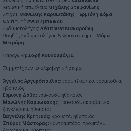
Σύνθεση: η μπάντα του τσίρκο
Cachivache
Μουσική επιμέλεια:
Μιχάλης Στεφανίδης
Στίχοι:
Μανώλης Καρυωτάκης – Ερμιόνη Δόβα
Φωτισμοί:
Άννα Σμπώκου
Ενδυματολόγος:
Δέσποινα Μακαρούνη
Βοηθός Ενδυματολόγου & Φροντιστήριο:
Μύρα
Μεϊμάρη
Παραγωγή:
Σοφή Κουκουβάγια
Συμμετέχουν με αλφαβητική σειρά:
Άγγελος Αργυρόπουλος:
τρομπέτα, νέϋ, τσαμπούνα,
ηθοποιός
Ερμιόνη Δόβα:
τραγούδι, ηθοποιός
Μανώλης Καρυωτάκης
: τραγούδι, ακροβατικά,
ζογκλερικά, ηθοποιός
Βαγγέλης Κρητικός:
κρουστά, ηθοποιός
Σπύρος Μάστορας:
κοντραμπάσο, τρομπόνι,
ζογκλερικά, ηθοποιός