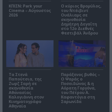
ΚΠΙΣΝ: Park your
O κύριος Βρομύλος,
Cinema – Αύγουστος
του Ντέιβιντ
2026
Ουάλιαμς σε
σκηνοθεσία
Δημήτρη Δεγαΐτη
στο 12ο Διεθνές
Φεστιβάλ Άνδρου
Τα Στενά
Παράξενος βυθός –
Παπούτσια, της
Ο Ψαράς ο
Ζωρζ Σαρή σε
Ποσειδώνας & η
σκηνοθεσία
Αόρατη Γοργόνα,
Αθανασίας
του Πέτρου Α.
Καλογιάννη στον
Καφαντόγια στη
Κινηματογράφο
Σαρωνίδα
Αθηναία