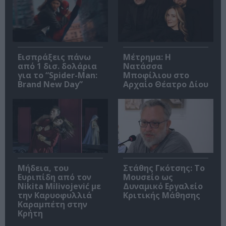
Εισπράξεις πάνω
Μέτρημα: Η
από 1 δισ. δολάρια
Νατάσσα
για το “Spider-Man:
Μποφίλιου στο
Brand New Day”
Αρχαίο Θέατρο Δίου
Μήδεια, του
Στάθης Γκότσης: Το
Ευριπίδη από τον
Μουσείο ως
Nikita Milivojević με
Δυναμικό Εργαλείο
την Καρυοφυλλιά
Κριτικής Μάθησης
Καραμπέτη στην
Κρήτη