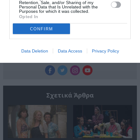
Newsletter
Retention, Sale, and/or Sharing of my
Personal Data that Is Unrelated with the
Purposes for which it was collected.
Κάθε βδομάδα στο e-mail σας τα τελευταία νέα για
Opted In
την Τέχνη και τον Πολιτισμό!
CONFIRM
Data Deletion
Data Access
Privacy Policy
Ακολουθήστε το Culturenow.gr
Σχετικά Άρθρα