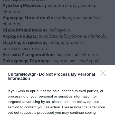
Αγγελική Μερεντίτη
: ακροβατικά, ζογκλερικά,
ηθοποιός
Δημήτρης Μπακόπουλος:
κιθάρα, κοντραμπάσο,
ηθοποιός
Νίκος Μπακόπουλος:
σαξόφωνο
Άλβαρο Ραμίρεζ
: ακροβατικά, ζογκλερικά, ηθοποιός
Μιχάλης Στεφανίδης:
κιθάρα, τρομπέτα,
μεταλλόφωνο, ηθοποιός
Αντωνία Σωτηροπούλου
: ακροβατικά, ηθοποιός
Πολυχρόνης Τόμπορης
: ακροβατικά, ζογκλερικά,
ηθοποιός
Χρύσα Τραϊκοπούλου
: ακροβατικά, ηθοποιός
CultureNow.gr -
Do Not Process My Personal
Information
Διάρκεια Παράστασης: 2 ώρες με διάλειμμα
If you wish to opt-out of the sale, sharing to third parties, or
processing of your personal or sensitive information for
Ταυτότητα
targeted advertising by us, please use the below opt-out
section to confirm your selection. Please note that after your
Τοποθεσία:
Θέατρο Παλλάς, Βουκουρεστίου 5,
opt-out request is processed you may continue seeing