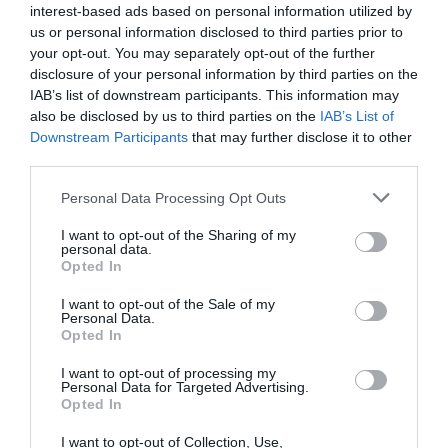
Αθήνα
Ημερομηνία:
Από τις 8 Οκτωβρίου 2016Σάββατο στις
interest-based ads based on personal information utilized by
15:00, Κυριακή 11:30 & 15:00
Τιμές εισιτηρίων:
12
us or personal information disclosed to third parties prior to
ευρώ
Προπώληση
: viva.gr, sofikoukouvagia.com, artinfo.gr,
your opt-out. You may separately opt-out of the further
210 92 13 310Καταστήματα: Public, Seven Spots, Media
disclosure of your personal information by third parties on the
Markt
IAB’s list of downstream participants. This information may
also be disclosed by us to third parties on the
IAB’s List of
Downstream Participants
that may further disclose it to other
third parties.
Ακολουθήστε το Culturenow.gr στο
Google News
και
μάθετε πρώτοι όλες τις ειδήσεις
Personal Data Processing Opt Outs
Δείτε όλα τα
τελευταία νέα
για την Τέχνη και τον
I want to opt-out of the Sharing of my
personal data.
Πολιτισμό στο
Culturenow.gr
Opted In
I want to opt-out of the Sale of my
Νέοι Διαγωνισμοί
❯
Personal Data.
Opted In
Tags
I want to opt-out of processing my
Personal Data for Targeted Advertising.
ΠΑΙΔΙΚΕΣ ΠΑΡΑΣΤΑΣΕΙΣ ΚΑΙ ΕΚΘΕΣΕΙΣ ΓΙΑ ΠΑΙΔΙΑ
Opted In
I want to opt-out of Collection, Use,