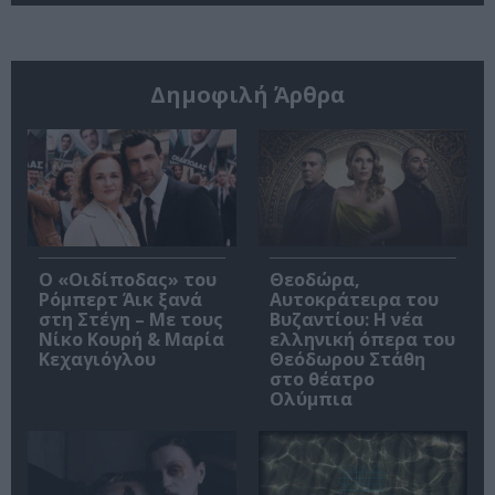
Δημοφιλή Άρθρα
O «Οιδίποδας» του
Θεοδώρα,
Ρόμπερτ Άικ ξανά
Αυτοκράτειρα του
στη Στέγη – Με τους
Βυζαντίου: Η νέα
Νίκο Κουρή & Μαρία
ελληνική όπερα του
Κεχαγιόγλου
Θεόδωρου Στάθη
στο θέατρο
Ολύμπια