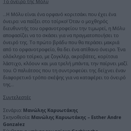
Το όνειρο της Μόλυ
…Η Μόλυ είναι ένα ορφανό κοριτσάκι που έχει ένα
όνειρο: να παίξει στο τσίρκο! Όταν ο μοχθηρός
διευθυντής του ορφανοτροφείου την τιμωρεί, η Μόλυ
αποφασίζει να το σκάσει για να πραγματοποιήσει το
όνειρό της. Το πρώτο βράδυ που θα περάσει μακριά
από το ορφανοτροφείο, θα δει ένα απίθανο όνειρο. Ένα
ολόκληρο τσίρκο, με ζογκλέρ, ακροβάτες, κορίτσια
λάστιχο, κλόουν και μια τρελή μπάντα, την παίρνει μαζί
του. Ο παλιάτσος που τη συντροφεύει της δείχνει έναν
διαφορετικό τρόπο σκέψης για να καταφέρει το όνειρό
της…
Συντελεστές
Σενάριο:
Μανώλης Καρυωτάκης
Σκηνοθεσία:
Μανώλης Καρυωτάκης – Esther Andre
Gonzalez