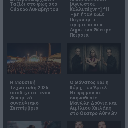
Ταξίδι στο φως στο
[Αγνώστου
Θέατρο Λυκαβηττού
Καλλιτέχνη*] *Η
Ήβη ήταν εδώ:
Παγκόσμια
πρεμιέρα στο
Δημοτικό Θέατρο
Πειραιά
Η Μουσική
Ο Θάνατος και η
Τεχνόπολη 2026
Κόρη, του Άριελ
υποδέχεται έναν
Ντόρφμαν σε
δυναμικό
σκηνοθεσία
συναυλιακό
Μανώλη Δούνια και
Σεπτέμβριο!
Αιμίλιου Χειλάκη
στο Θέατρο Αθηνών