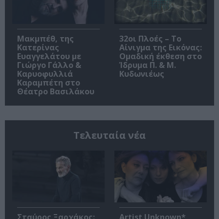
Μακμπέθ, της
32οι Πλοές – Το
Κατερίνας
Αίνιγμα της Εικόνας:
Ευαγγελάτου με
Ομαδική έκθεση στο
Γιώργο Γάλλο &
Ίδρυμα Π. & Μ.
Καρυοφυλλιά
Κυδωνιέως
Καραμπέτη στο
Θέατρο Βασιλάκου
Τελευταία νέα
Σταύρος Ξαρχάκος:
Artist Unknown*