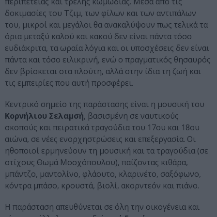
περιπέτειας και τρελής κωμωδίας. Μέσα από τις
δοκιμασίες του Τζιμ, των φίλων και των αντιπάλων
του, μικροί και μεγάλοι θα ανακαλύψουν πως τελικά τα
όρια μεταξύ καλού και κακού δεν είναι πάντα τόσο
ευδιάκριτα, τα ωραία λόγια και οι υποσχέσεις δεν είναι
πάντα και τόσο ειλικρινή, ενώ ο πραγματικός θησαυρός
δεν βρίσκεται στα πλούτη, αλλά στην ίδια τη ζωή και
τις εμπειρίες που αυτή προσφέρει.
Κεντρικό σημείο της παράστασης είναι η μουσική του
Κορνήλιου Σελαμσή
, βασισμένη σε ναυτικούς
σκοπούς και πειρατικά τραγούδια του 17ου και 18ου
αιώνα, σε νέες ενορχηστρώσεις και επεξεργασία. Οι
ηθοποιοί ερμηνεύουν τη μουσική και τα τραγούδια (σε
στίχους Θωμά Μοσχόπουλου), παίζοντας κιθάρα,
μπάντζο, μαντολίνο, φλάουτο, κλαρινέτο, σαξόφωνο,
κόντρα μπάσο, κρουστά, βιολί, ακορντεόν και πιάνο.
Η παράσταση απευθύνεται σε όλη την οικογένεια και