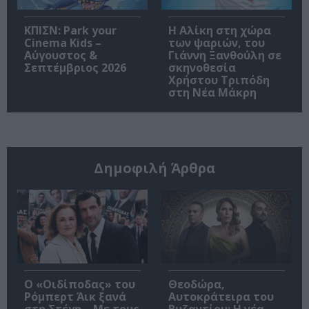
ΚΠΙΣΝ: Park your
Η Αλίκη στη χώρα
Cinema Kids –
των ψαριών, του
Αύγουστος &
Γιάννη Ξανθούλη σε
Σεπτέμβριος 2026
σκηνοθεσία
Χρήστου Τριπόδη
στη Νέα Μάκρη
Δημοφιλή Άρθρα
O «Οιδίποδας» του
Θεοδώρα,
Ρόμπερτ Άικ ξανά
Αυτοκράτειρα του
στη Στέγη – Με τους
Βυζαντίου: Η νέα