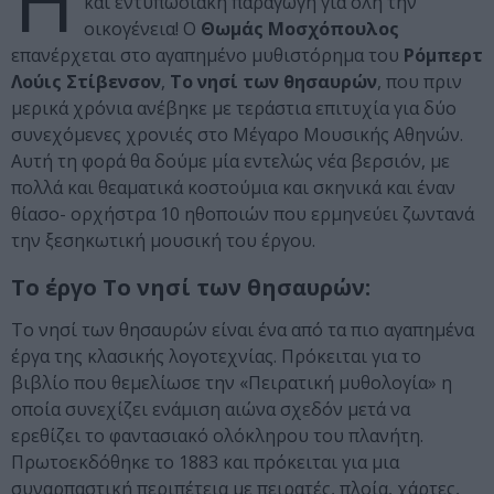
Η
και εντυπωσιακή παραγωγή για όλη την
οικογένεια! Ο
Θωμάς Μοσχόπουλος
επανέρχεται στο αγαπημένο μυθιστόρημα του
Ρόμπερτ
Λούις Στίβενσον
,
Το νησί των θησαυρών
, που πριν
μερικά χρόνια ανέβηκε με τεράστια επιτυχία για δύο
συνεχόμενες χρονιές στο Μέγαρο Μουσικής Αθηνών.
Αυτή τη φορά θα δούμε μία εντελώς νέα βερσιόν, με
πολλά και θεαματικά κοστούμια και σκηνικά και έναν
θίασο- ορχήστρα 10 ηθοποιών που ερμηνεύει ζωντανά
την ξεσηκωτική μουσική του έργου.
Το έργο Το νησί των θησαυρών:
Το νησί των θησαυρών είναι ένα από τα πιο αγαπημένα
έργα της κλασικής λογοτεχνίας. Πρόκειται για το
βιβλίο που θεμελίωσε την «Πειρατική μυθολογία» η
οποία συνεχίζει ενάμιση αιώνα σχεδόν μετά να
ερεθίζει το φαντασιακό ολόκληρου του πλανήτη.
Πρωτοεκδόθηκε το 1883 και πρόκειται για μια
συναρπαστική περιπέτεια με πειρατές, πλοία, χάρτες,