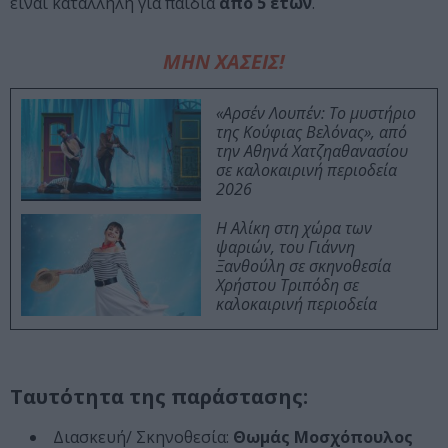
είναι κατάλληλη για παιδιά
από 5 ετών
.
ΜΗΝ ΧΑΣΕΙΣ!
«Αρσέν Λουπέν: Το μυστήριο
της Κούφιας Βελόνας», από
την Αθηνά Χατζηαθανασίου
σε καλοκαιρινή περιοδεία
2026
Η Αλίκη στη χώρα των
ψαριών, του Γιάννη
Ξανθούλη σε σκηνοθεσία
Χρήστου Τριπόδη σε
καλοκαιρινή περιοδεία
Ταυτότητα της παράστασης:
Διασκευή/ Σκηνοθεσία:
Θωμάς Μοσχόπουλος