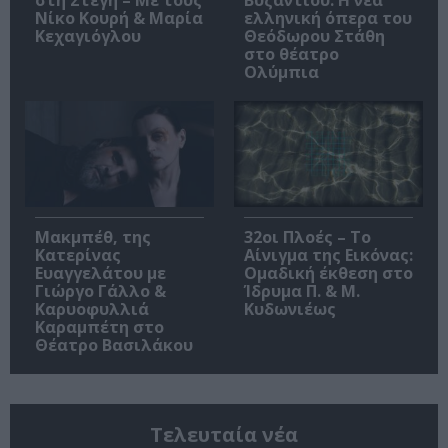
Νίκο Κουρή & Μαρία
ελληνική όπερα του
Κεχαγιόγλου
Θεόδωρου Στάθη
στο θέατρο
Ολύμπια
Μακμπέθ, της
32οι Πλοές – Το
Κατερίνας
Αίνιγμα της Εικόνας:
Ευαγγελάτου με
Ομαδική έκθεση στο
Γιώργο Γάλλο &
Ίδρυμα Π. & Μ.
Καρυοφυλλιά
Κυδωνιέως
Καραμπέτη στο
Θέατρο Βασιλάκου
Τελευταία νέα