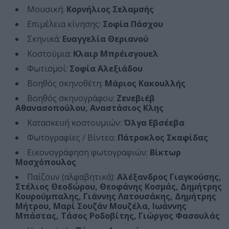
Μουσική:
Κορνήλιος Σελαμσής
Επιμέλεια κίνησης:
Σοφία Πάσχου
Σκηνικά:
Ευαγγελία Θεριανού
Κοστούμια:
Κλαιρ Μπρέισγουελ
Φωτισμοί:
Σοφία Αλεξιάδου
Βοηθός σκηνοθέτη:
Μάριος Κακουλλής
Βοηθός σκηνογράφου:
Ζενεβιέβ
Αθανασοπούλου, Αναστάσιος Κλης
Κατασκευή κοστουμιών:
Όλγα Εβσέεβα
Φωτογραφίες / Βίντεο:
Πάτροκλος Σκαφίδας
Εικονογράφηση φωτογραφιών:
Βίκτωρ
Μοσχόπουλος
Παίζουν (αλφαβητικά):
Αλέξανδρος Γιαγκούσης,
Στέλιος Θεοδώρου, Θεοφάνης Κοσμάς, Δημήτρης
Κουρούμπαλης, Γιάννης Λατουσάκης, Δημήτρης
Μήτρου, Μαρί Σουζάν Μουζέλα, Ιωάννης
Μπάστας, Τάσος Ροδοβίτης, Γιώργος Φασουλάς