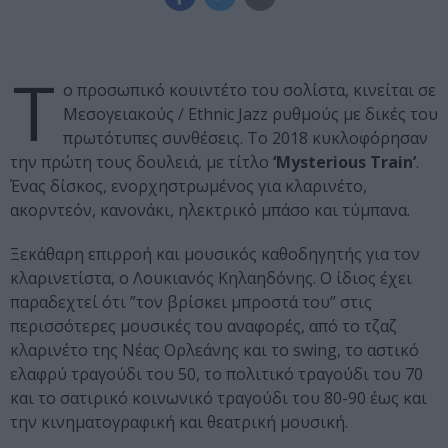
Τ
o προσωπικό κουιντέτο του σολίστα, κινείται σε
Μεσογειακούς / Ethnic Jazz ρυθμούς με δικές του
πρωτότυπες συνθέσεις. Το 2018 κυκλοφόρησαν
την πρώτη τους δουλειά, με τίτλο
‘Mysterious Τrain’
.
Ένας δίσκος, ενορχηστρωμένος για κλαρινέτο,
ακορντεόν, κανονάκι, ηλεκτρικό μπάσο και τύμπανα.
Ξεκάθαρη επιρροή και μουσικός καθοδηγητής για τον
κλαρινετίστα, ο Λουκιανός Κηλαηδόνης. Ο ίδιος έχει
παραδεχτεί ότι ”τον βρίσκει μπροστά του” στις
περισσότερες μουσικές του αναφορές, από το τζαζ
κλαρινέτο της Νέας Ορλεάνης και το swing, το αστικό
ελαφρύ τραγούδι του 50, το πολιτικό τραγούδι του 70
και το σατιρικό κοινωνικό τραγούδι του 80-90 έως και
την κινηματογραφική και θεατρική μουσική.