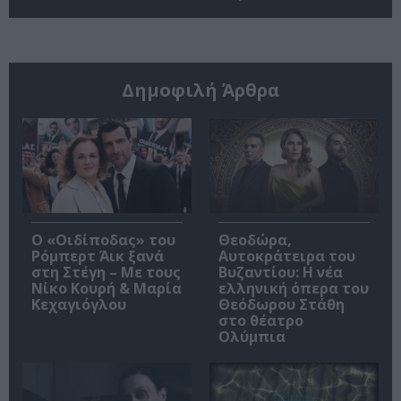
Δημοφιλή Άρθρα
O «Οιδίποδας» του
Θεοδώρα,
Ρόμπερτ Άικ ξανά
Αυτοκράτειρα του
στη Στέγη – Με τους
Βυζαντίου: Η νέα
Νίκο Κουρή & Μαρία
ελληνική όπερα του
Κεχαγιόγλου
Θεόδωρου Στάθη
στο θέατρο
Ολύμπια