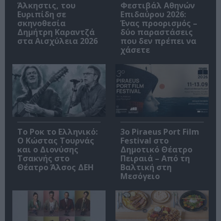
Άλκηστις, του
Φεστιβάλ Αθηνών
Ευριπίδη σε
Επιδαύρου 2026:
σκηνοθεσία
Ένας προορισμός –
Δημήτρη Καραντζά
δύο παραστάσεις
στα Αισχύλεια 2026
που δεν πρέπει να
χάσετε
Το Ροκ το Ελληνικό:
3o Piraeus Port Film
Ο Κώστας Τουρνάς
Festival στο
και ο Διονύσης
Δημοτικό Θέατρο
Τσακνής στο
Πειραιά – Από τη
Θέατρο Άλσος ΔΕΗ
Βαλτική στη
Μεσόγειο