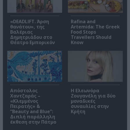
«DEADLIFT. Άρση
Rafina and
θανάτου», της
Artemida: The Greek
Βαλέριας
Food Stops
Δημητριάδου στο
Travellers Should
Θέατρο Εμπορικόν
Know
Απόστολος
Η Ελεωνόρα
Χαντζαράς –
Ζουγανέλη για δύο
«Κλεμμένος
μοναδικές
Πειρατής» &
συναυλίες στην
“Beauty and Blue”:
Κρήτη
Διπλή παράλληλη
έκθεση στην Πάτμο