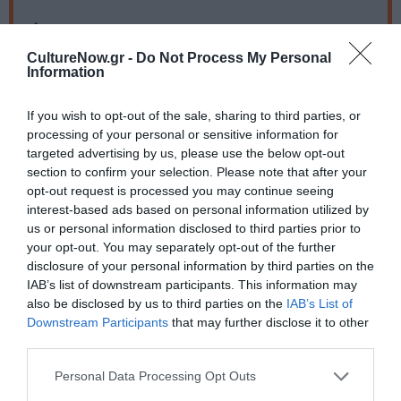
Eισιτήρια:
CultureNow.gr -
Do Not Process My Personal
10 ευρώ
Information
Πληροφορίες / Κρατήσεις:
If you wish to opt-out of the sale, sharing to third parties, or
Τηλ.: 6948 053145
processing of your personal or sensitive information for
targeted advertising by us, please use the below opt-out
section to confirm your selection. Please note that after your
Ακολουθήστε το Culturenow.gr στο
Google News
και
opt-out request is processed you may continue seeing
μάθετε πρώτοι όλες τις ειδήσεις
interest-based ads based on personal information utilized by
us or personal information disclosed to third parties prior to
Δείτε όλα τα
τελευταία νέα
για την Τέχνη και τον
your opt-out. You may separately opt-out of the further
Πολιτισμό στο
Culturenow.gr
disclosure of your personal information by third parties on the
IAB’s list of downstream participants. This information may
also be disclosed by us to third parties on the
IAB’s List of
Νέοι Διαγωνισμοί
❯
Downstream Participants
that may further disclose it to other
third parties.
Tags
Personal Data Processing Opt Outs
JAZZ - BLUES - ETHNIC
YOEL SOTO