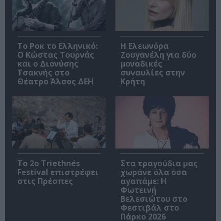
Το Ροκ το Ελληνικό:
Η Ελεωνόρα
Ο Κώστας Τουρνάς
Ζουγανέλη για δύο
και ο Διονύσης
μοναδικές
Τσακνής στο
συναυλίες στην
Θέατρο Άλσος ΔΕΗ
Κρήτη
Το 2ο Triethnés
Στα τραγούδια μας
Festival επιστρέφει
χωράνε όλα όσα
στις Πρέσπες
αγαπάμε: Η
Φωτεινή
Βελεσιώτου στο
Φεστιβάλ στο
Πάρκο 2026