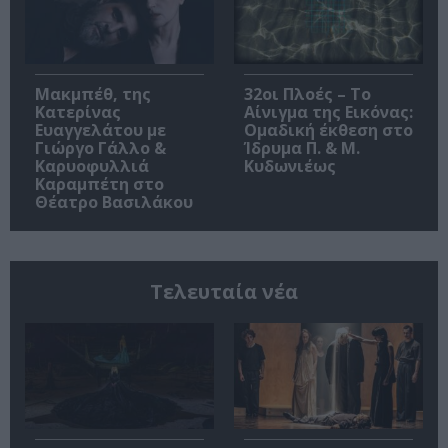
Μακμπέθ, της
32οι Πλοές – Το
Κατερίνας
Αίνιγμα της Εικόνας:
Ευαγγελάτου με
Ομαδική έκθεση στο
Γιώργο Γάλλο &
Ίδρυμα Π. & Μ.
Καρυοφυλλιά
Κυδωνιέως
Καραμπέτη στο
Θέατρο Βασιλάκου
Τελευταία νέα