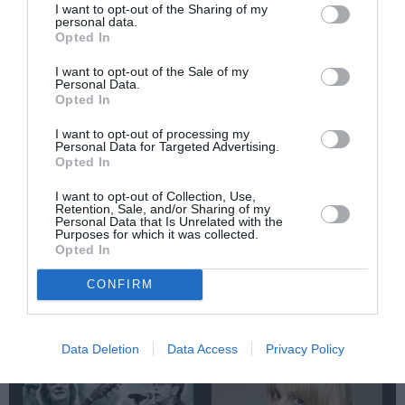
I want to opt-out of the Sharing of my
ΛΟΥΚΙΑΝΟΣ ΚΗΛΑΗΔΟΝΗΣ
ΣΥΝΑΥΛΙΕΣ 2025
personal data.
Opted In
Newsletter
I want to opt-out of the Sale of my
Personal Data.
Κάθε βδομάδα στο e-mail σας τα τελευταία νέα για
Opted In
την Τέχνη και τον Πολιτισμό!
I want to opt-out of processing my
Personal Data for Targeted Advertising.
Opted In
I want to opt-out of Collection, Use,
Retention, Sale, and/or Sharing of my
Personal Data that Is Unrelated with the
Ακολουθήστε το Culturenow.gr
Purposes for which it was collected.
Opted In
CONFIRM
Σχετικά Άρθρα
Data Deletion
Data Access
Privacy Policy