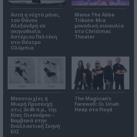
Αυτή η νύχτα μένει,
Mania The Abba
του Θάνου
Tribute: Μια
Αλεξανδρή σε
μοναδική συναυλία
σκηνοθεσία
στο Christmas
Αστέριου Πελτέκη
Theater
στο Θέατρο
Ολύμπια
Μεσοτοιχίες ή
The Magician’s
Μικρή Προσευχή
Farewell: Οι Uriah
στις 3κ46 π.μ., της
Heep στο Floyd
Εύας Οικονόμου –
Βαμβακά στην
Εναλλακτική Σκηνή
ΕΛΣ