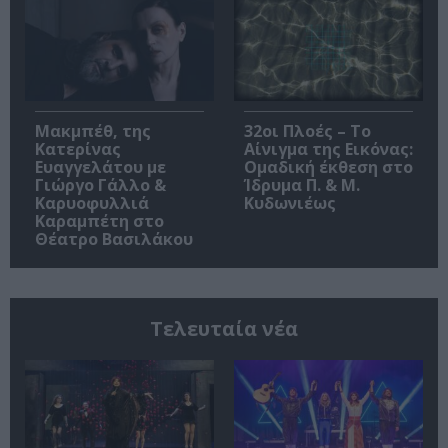
Μακμπέθ, της
32οι Πλοές – Το
Κατερίνας
Αίνιγμα της Εικόνας:
Ευαγγελάτου με
Ομαδική έκθεση στο
Γιώργο Γάλλο &
Ίδρυμα Π. & Μ.
Καρυοφυλλιά
Κυδωνιέως
Καραμπέτη στο
Θέατρο Βασιλάκου
Τελευταία νέα