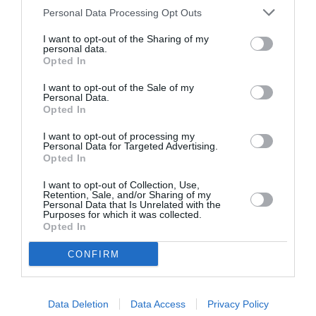
Personal Data Processing Opt Outs
ΒΑΣΙΛΗΣ ΚΑΤΣΙΚΟΝΟΥΡΗΣ
I want to opt-out of the Sharing of my
personal data.
Opted In
Newsletter
I want to opt-out of the Sale of my
Κάθε βδομάδα στο e-mail σας τα τελευταία νέα για
Personal Data.
την Τέχνη και τον Πολιτισμό!
Opted In
I want to opt-out of processing my
Personal Data for Targeted Advertising.
Opted In
I want to opt-out of Collection, Use,
Retention, Sale, and/or Sharing of my
Ακολουθήστε το Culturenow.gr
Personal Data that Is Unrelated with the
Purposes for which it was collected.
Opted In
CONFIRM
Σχετικά Άρθρα
Data Deletion
Data Access
Privacy Policy