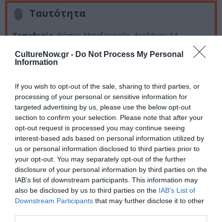
Ταυτότητα
Τοποθεσία
: Θέατρο Μεταξουργείο, Ακαδήμου 14,
Μεταξουργείο
Ημερομηνία:
Πρεμιέρα: Σάββατο 3
CultureNow.gr -
Do Not Process My Personal
Οκτωβρίου 2015Έως
31 Ιανουαρίου 2016
Κάθε Σάββατο στις
Information
21:00 και Κυριακή στις 19:00
Τιμές εισιτηρίων:
15 ευρώ,
μειωμένο 10 ευρώ
Προπώληση:
www.viva.gr
Πληροφορίες:
If you wish to opt-out of the sale, sharing to third parties, or
Τηλ.: 210-5234382
processing of your personal or sensitive information for
targeted advertising by us, please use the below opt-out
section to confirm your selection. Please note that after your
Ακολουθήστε το Culturenow.gr στο
Google News
και
opt-out request is processed you may continue seeing
μάθετε πρώτοι όλες τις ειδήσεις
interest-based ads based on personal information utilized by
us or personal information disclosed to third parties prior to
Δείτε όλα τα
τελευταία νέα
για την Τέχνη και τον
your opt-out. You may separately opt-out of the further
disclosure of your personal information by third parties on the
Πολιτισμό στο
Culturenow.gr
IAB’s list of downstream participants. This information may
also be disclosed by us to third parties on the
IAB’s List of
Νέοι Διαγωνισμοί
❯
Downstream Participants
that may further disclose it to other
third parties.
Tags