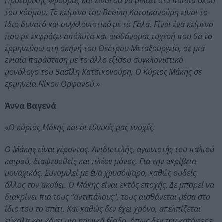
Προεδρικής Φρουράς και είναι σα να μιλάει στα παιδιά όλου
του κόσμου. Το κείμενο του Βασίλη Κατσικονούρη είναι το
ίδιο δυνατό και συγκλονιστικό με το Γάλα. Είναι ένα κείμενο
που με εκφράζει απόλυτα και αισθάνομαι τυχερή που θα το
ερμηνεύσω στη σκηνή του Θεάτρου Μεταξουργείο, σε μια
ενιαία παράσταση με το άλλο εξίσου συγκλονιστικό
μονόλογο του Βασίλη Κατσικονούρη, Ο Κύριος Μάκης σε
ερμηνεία Νίκου Ορφανού.»
Άννα Βαγενά
«
Ο κύριος Μάκης και οι εθνικές μας ενοχές.
Ο Μάκης είναι γέροντας. Ανιδιοτελής, αγωνιστής του παλιού
καιρού, διαψευσθείς και πλέον μόνος. Για την ακρίβεια
μοναχικός. Συνομιλεί με ένα χρυσόψαρο, καθώς ουδείς
άλλος τον ακούει. Ο Μάκης είναι εκτός εποχής. Δε μπορεί να
διακρίνει πια τους “αντιπάλους”, τους αισθάνεται μέσα στο
ίδιο του το σπίτι. Και καθώς δεν έχει χρόνο, απελπίζεται
εύκολα και κάνει μια ηρωική έξοδο, όπως δεν την κατάφερε