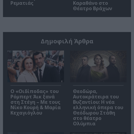
Ρεματιάς
Καραθάνο στο
Θέατρο Βράχων
Δημοφιλή Άρθρα
O «Οιδίποδας» του
Θεοδώρα,
Ρόμπερτ Άικ ξανά
Αυτοκράτειρα του
στη Στέγη – Με τους
Βυζαντίου: Η νέα
Νίκο Κουρή & Μαρία
ελληνική όπερα του
Κεχαγιόγλου
Θεόδωρου Στάθη
στο θέατρο
Ολύμπια