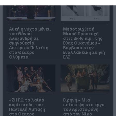
Αυτή η νύχτα μένει,
Μεσοτοιχίες ή
του Θάνου
Μικρή Προσευχή
Αλεξανδρή σε
στις 3κ46 π.μ., της
σκηνοθεσία
Εύας Οικονόμου –
Αστέριου Πελτέκη
Βαμβακά στην
στο Θέατρο
Εναλλακτική Σκηνή
Ολύμπια
ΕΛΣ
«ΖΗΤΩ τα λαϊκά
Ειρήνη – Μια
κορίτσια!», του
επίσκεψη στο έργο
Παντελή Αμπαζή
του Αριστοφάνη,
στο Θέατρο
από τον Νίκο