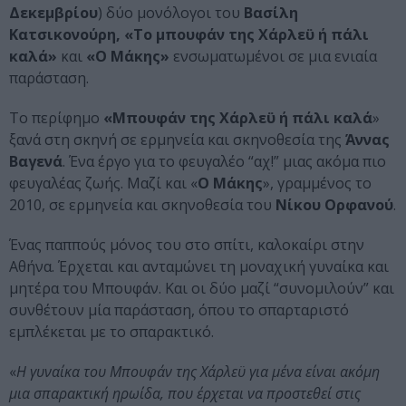
Δεκεμβρίου
) δύο μονόλογοι του
Βασίλη
Κατσικονούρη, «To μπουφάν της Χάρλεϋ ή πάλι
καλά»
και
«Ο Μάκης»
ενσωματωμένοι σε μια ενιαία
παράσταση.
Το περίφημο
«Μπουφάν της Χάρλεϋ ή πάλι καλά
»
ξανά στη σκηνή σε ερμηνεία και σκηνοθεσία της
Άννας
Βαγενά
. Ένα έργο για το φευγαλέο “αχ!” μιας ακόμα πιο
φευγαλέας ζωής. Μαζί και «
Ο Μάκης
», γραμμένος το
2010, σε ερμηνεία και σκηνοθεσία του
Νίκου Ορφανού
.
Ένας παππούς μόνος του στο σπίτι, καλοκαίρι στην
Αθήνα. Έρχεται και ανταμώνει τη μοναχική γυναίκα και
μητέρα του Μπουφάν. Και οι δύο μαζί “συνομιλούν” και
συνθέτουν μία παράσταση, όπου το σπαρταριστό
εμπλέκεται με το σπαρακτικό.
«
Η γυναίκα τoυ Μπουφάν της Χάρλεϋ για μένα είναι ακόμη
μια σπαρακτική ηρωίδα, που έρχεται να προστεθεί στις