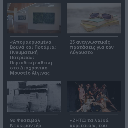
«Απομακρυσμένα
25 αναγνωστικές
Βουνά και Ποτάμια:
προτάσεις για τον
Πνευματική
Αύγουστο
Πατρίδα»:
Περιοδική έκθεση
στο Διαχρονικό
Μουσείο Αίγινας
9ο Φεστιβάλ
«ΖΗΤΩ τα λαϊκά
Ντοκιμαντέρ
κορίτσια!», του