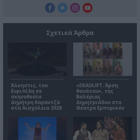
Σχετικά Άρθρα
Άλκηστις, του
«DEADLIFT. Άρση
Ευριπίδη σε
θανάτου», της
σκηνοθεσία
Βαλέριας
Δημήτρη Καραντζά
Δημητριάδου στο
στα Αισχύλεια 2026
Θέατρο Εμπορικόν