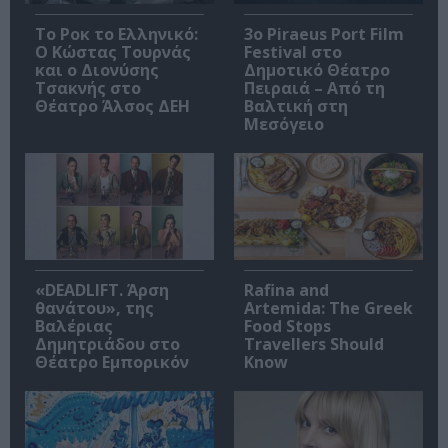
Το Ροκ το Ελληνικό:
3o Piraeus Port Film
Ο Κώστας Τουρνάς
Festival στο
και ο Διονύσης
Δημοτικό Θέατρο
Τσακνής στο
Πειραιά – Από τη
Θέατρο Άλσος ΔΕΗ
Βαλτική στη
Μεσόγειο
«DEADLIFT. Άρση
Rafina and
θανάτου», της
Artemida: The Greek
Βαλέριας
Food Stops
Δημητριάδου στο
Travellers Should
Θέατρο Εμπορικόν
Know