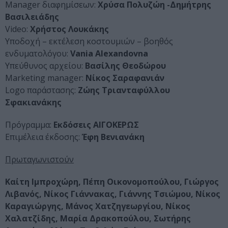
Μanager διαφημίσεων:
Χρύσα Πολυζώη -Δημήτρης
Βασιλειάδης
Video:
Χρήστος Λουκάκης
Υποδοχή – εκτέλεση κοστουμιών – βοηθός
ενδυματολόγου:
Vania Alexandovna
Υπεύθυνος αρχείου:
Βασίλης Θεοδώρου
Μarketing manager:
Νίκος Σαραφανιάν
Logo παράστασης:
Ζώης Τριανταφύλλου
Σφακιανάκης
Πρόγραμμα:
Εκδόσεις ΑΙΓΟΚΕΡΩΣ
Επιμέλεια έκδοσης:
Έφη Βενιανάκη
Πρωταγωνιστούν
Καίτη Ιμπροχώρη, Πέπη Οικονομοπούλου, Γιώργος
Λιβανός, Νίκος Γιάννακας, Γιάννης Τσιώμου, Νίκος
Καραγιώργης, Μάνος Χατζηγεωργίου, Νίκος
Χαλατζίδης, Μαρία Δρακοπούλου, Σωτήρης