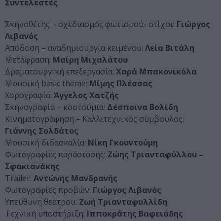
Συντελεστές
Σκηνοθέτης – σχεδιασμός φωτισμού- στίχοι:
Γιώργος
Λιβανός
Απόδοση – αναδημιουργία κειμένου:
Λεία Βιτάλη
Μετάφραση:
Μαίρη Μιχαλάτου
Δραματουργική επεξεργασία:
Χαρά Μπακονικόλα
Μουσική basic theme:
Μίμης Πλέσσας
Χορογραφία:
Άγγελος Χατζής
Σκηνογραφία – κοστούμια:
Δέσποινα Βολίδη
Κινηματογράφηση – Καλλιτεχνικός σύμβουλος:
Γιάννης Σολδάτος
Μουσική διδασκαλία:
Νίκη Γκουντούμη
Φωτογραφίες παράστασης:
Zώης Τριανταφύλλου –
Σφακιανάκης
Trailer:
Αντώνης Μανδρανής
Φωτογραφίες προβών:
Γιώργος Λιβανός
Υπεύθυνη θεάτρου:
Ζωή Τριανταφυλλίδη
Τεχνική υποστήριξη:
Ιπποκράτης Βαφειάδης