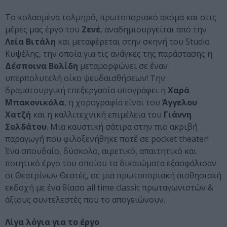
Το κολασμένα τολμηρό, πρωτοποριακό ακόμα και στις
μέρες μας έργο του
Ζενέ
, αναδημιουργείται από την
Λεία Βιτάλη
και μεταφέρεται στην σκηνή του Studio
Κυψέλης, την οποία για τις ανάγκες της παράστασης η
Δέσποινα Βολίδη
μεταμορφώνει σε έναν
υπερπολυτελή οίκο ψευδαισθήσεων! Την
δραματουργική επεξεργασία υπογράφει η
Χαρά
Μπακονικόλα
, η χορογραφία είναι του
Άγγελου
Χατζή
και η καλλιτεχνική επιμέλεια του
Γιάννη
Σολδάτου
. Μια καυστική σάτιρα στην πιο ακριβή
παραγωγή που φιλοξενήθηκε ποτέ σε pocket theater!
Ένα σπουδαίο, δύσκολο, αιρετικό, απαιτητικό και
ποιητικό έργο του οποίου τα δικαιώματα εξασφάλισαν
οι Θεατρίνων Θεατές, σε μια πρωτοποριακή αισθησιακή
εκδοχή με ένα θίασο all time classic πρωταγωνιστών &
άξιους συντελεστές που το απογειώνουν.
Λίγα λόγια για το έργο