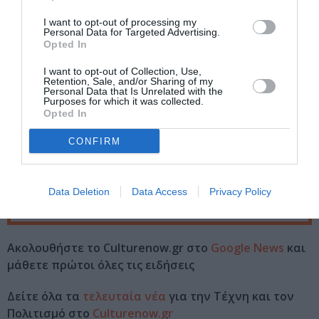
Τοποθεσία:
I want to opt-out of processing my
Studio Κυψέλης, Σπετσοπούλας 9 και Κυψέλης 51,
Personal Data for Targeted Advertising.
Opted In
Κυψέλη
I want to opt-out of Collection, Use,
Studio Κυψέλης
Retention, Sale, and/or Sharing of my
Personal Data that Is Unrelated with the
Purposes for which it was collected.
Eισιτήρια:
Opted In
VIP: 23€ | Γενική είσοδος: 18€ | Φοιτητικό-Ανέργων-
CONFIRM
Υπερηλίκων-ΑΜΕΑ: 12€ | Ατέλειες ΣΕΗ-ΕΕΣ: 5€
Πληροφορίες / Κρατήσεις:
Data Deletion
Data Access
Privacy Policy
Τηλ.: 210 8819571
Ακολουθήστε το Culturenow.gr στο
Google News
και
μάθετε πρώτοι όλες τις ειδήσεις
Δείτε όλα τα
τελευταία νέα
για την Τέχνη και τον
Πολιτισμό στο
Culturenow.gr