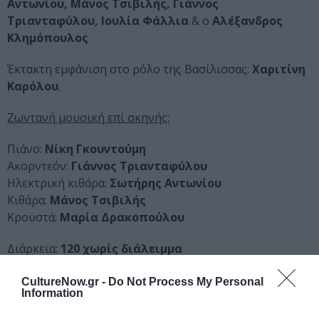
Αντωνίου, Μάνος Τσιβιλής, Γιάννος
Τριανταφύλου, Ιουλία Φάλλια
& ο
Αλέξανδρος
Κλημόπουλος
Έκτακτη εμφάνιση στο ρόλο της Βασίλισσας:
Χαριτίνη
Καρόλου
.
Ζωντανή μουσική επί σκηνής:
Πιάνο:
Νίκη Γκουντούμη
Ακορντεόν:
Γιάννος Τριανταφύλου
Ηλεκτρική κιθάρα:
Σωτήρης Αντωνίου
Κιθάρα:
Μάνος Τσιβιλής
Κρουστά:
Μαρία Δρακοπούλου
Διάρκεια:
120 χωρίς διάλειμμα
Αυστηρά ακατάλληλο για ανηλίκους.
CultureNow.gr -
Do Not Process My Personal
Information
Η παράσταση επιχορηγήθηκε από το ΥΠ.ΠΟ.