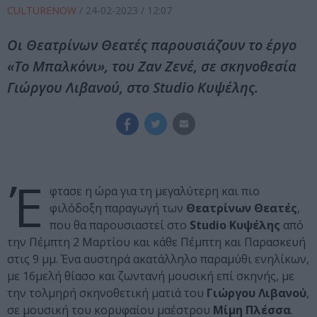
CULTURENOW
/
24-02-2023
/ 12:07
Οι Θεατρίνων Θεατές παρουσιάζουν το έργο
«Το Μπαλκόνι», του Ζαν Ζενέ, σε σκηνοθεσία
Γιώργου Λιβανού, στο Studio Κυψέλης.
Έ
φτασε η ώρα για τη μεγαλύτερη και πιο
φιλόδοξη παραγωγή των
Θεατρίνων Θεατές
,
που θα παρουσιαστεί στο
Studio Κυψέλης
από
την Πέμπτη 2 Μαρτίου και κάθε Πέμπτη και Παρασκευή
στις 9 μμ. Ένα αυστηρά ακατάλληλο παραμύθι ενηλίκων,
με 16μελή θίασο και ζωντανή μουσική επί σκηνής, με
την τολμηρή σκηνοθετική ματιά του
Γιώργου Λιβανού
,
σε μουσική του κορυφαίου μαέστρου
Μίμη Πλέσσα
.