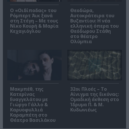
O «Οιδίποδας» του
Θεοδώρα,
Ρόμπερτ Άικ ξανά
Αυτοκράτειρα του
στη Στέγη – Με τους
Βυζαντίου: Η νέα
Νίκο Κουρή & Μαρία
ελληνική όπερα του
Κεχαγιόγλου
Θεόδωρου Στάθη
στο θέατρο
Ολύμπια
Μακμπέθ, της
32οι Πλοές – Το
Κατερίνας
Αίνιγμα της Εικόνας:
Ευαγγελάτου με
Ομαδική έκθεση στο
Γιώργο Γάλλο &
Ίδρυμα Π. & Μ.
Καρυοφυλλιά
Κυδωνιέως
Καραμπέτη στο
Θέατρο Βασιλάκου