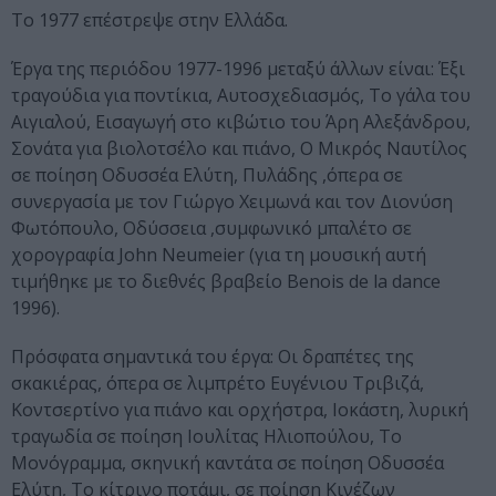
Το 1977 επέστρεψε στην Ελλάδα.
Έργα της περιόδου 1977-1996 μεταξύ άλλων είναι: Έξι
τραγούδια για ποντίκια, Αυτοσχεδιασμός, Το γάλα του
Αιγιαλού, Εισαγωγή στο κιβώτιο του Άρη Αλεξάνδρου,
Σονάτα για βιολοτσέλο και πιάνο, Ο Μικρός Ναυτίλος
σε ποίηση Οδυσσέα Ελύτη, Πυλάδης ,όπερα σε
συνεργασία με τον Γιώργο Χειμωνά και τον Διονύση
Φωτόπουλο, Οδύσσεια ,συμφωνικό μπαλέτο σε
χορογραφία John Neumeier (για τη μουσική αυτή
τιμήθηκε με το διεθνές βραβείο Benois de la dance
1996).
Πρόσφατα σημαντικά του έργα: Οι δραπέτες της
σκακιέρας, όπερα σε λιμπρέτο Ευγένιου Τριβιζά,
Κοντσερτίνο για πιάνο και ορχήστρα, Ιοκάστη, λυρική
τραγωδία σε ποίηση Ιουλίτας Ηλιοπούλου, Το
Μονόγραμμα, σκηνική καντάτα σε ποίηση Οδυσσέα
Ελύτη, Το κίτρινο ποτάμι, σε ποίηση Κινέζων