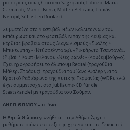
μαέστρους όπως Giacomo Sagripanti, Fabrizio Maria
Carminati, Manlio Benzi, Matteo Beltrami, Tomáš
Netopil, Sébastien Rouland.
Συμμετείχε στο Φεστιβάλ Νέων Καλλιτεχνών του
Μπάυρωυτ και στο φεστιβάλ Μπαχ της Λειψίας και
κέρδισε βραβεία στους Διαγωνισμούς «Σμολτς +
Μπίκενμπαχ»​ (Ντύσσελντορφ),​ «Ρικκάρντο Τσαντονάι»
(Ρίβα), ” Κουπ (Μιλάνο), «Νέες φωνές» (Λουξεμβούργο).
Έχει ηχογραφήσει το άλμπουμ​​ Recital​ (τραγούδια
Μάλερ, Στράους), τραγούδια του Χανς Άισλερ για το
Κρατικό Ραδιόφωνο της Δυτικής Γερμανίας (WDR), ενώ
έχει συμμετάσχει στο​​ Jubiläums-CD für die
Staatskanzlei​ με τραγούδια του Σούμαν.
ΛΗΤΩ ΘΩΜΟΥ – πιάνο
Η
Λητώ Θώμου
γεννήθηκε στην Αθήνα. Άρχισε
μαθήματα πιάνου στα έξι της χρόνια και στα δεκαεπτά