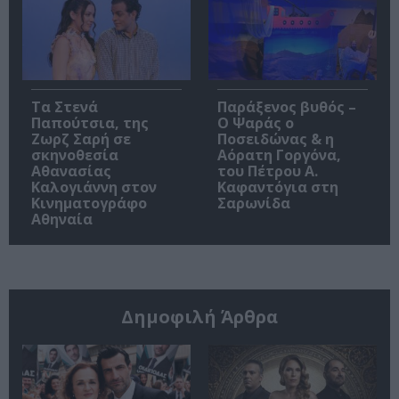
Τα Στενά
Παράξενος βυθός –
Παπούτσια, της
Ο Ψαράς ο
Ζωρζ Σαρή σε
Ποσειδώνας & η
σκηνοθεσία
Αόρατη Γοργόνα,
Αθανασίας
του Πέτρου Α.
Καλογιάννη στον
Καφαντόγια στη
Κινηματογράφο
Σαρωνίδα
Αθηναία
Δημοφιλή Άρθρα