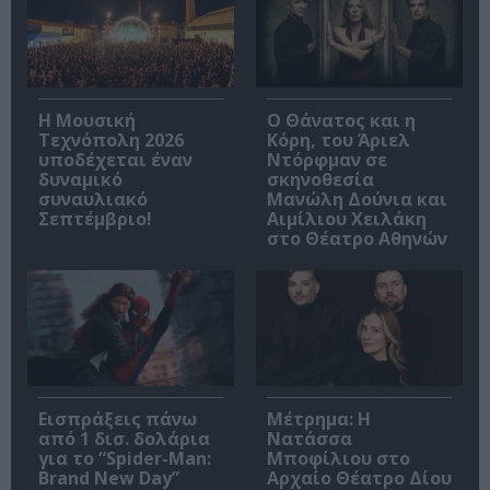
Η Μουσική
Ο Θάνατος και η
Τεχνόπολη 2026
Κόρη, του Άριελ
υποδέχεται έναν
Ντόρφμαν σε
δυναμικό
σκηνοθεσία
συναυλιακό
Μανώλη Δούνια και
Σεπτέμβριο!
Αιμίλιου Χειλάκη
στο Θέατρο Αθηνών
Εισπράξεις πάνω
Μέτρημα: Η
από 1 δισ. δολάρια
Νατάσσα
για το “Spider-Man:
Μποφίλιου στο
Brand New Day”
Αρχαίο Θέατρο Δίου