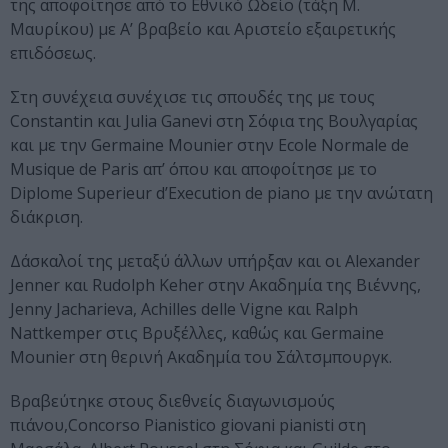
της αποφοίτησε από το Εθνικό Ωδείο (τάξη Μ.
Μαυρίκου) με Α’ βραβείο και Αριστείο εξαιρετικής
επιδόσεως.
Στη συνέχεια συνέχισε τις σπουδές της με τους
Constantin και Julia Ganevi στη Σόφια της Βουλγαρίας
και με την Germaine Mounier στην Ecole Normale de
Musique de Paris απ’ όπου και αποφοίτησε με το
Diplome Superieur d’Execution de piano με την ανώτατη
διάκριση.
Δάσκαλοί της μεταξύ άλλων υπήρξαν και οι Alexander
Jenner και Rudolph Keher στην Ακαδημία της Βιέννης,
Jenny Jacharieva, Achilles delle Vigne και Ralph
Nattkemper στις Βρυξέλλες, καθώς και Germaine
Mounier στη θερινή Ακαδημία του Σάλτσμπουργκ.
Βραβεύτηκε στους διεθνείς διαγωνισμούς
πιάνου,Concorso Pianistico giovani pianisti στη