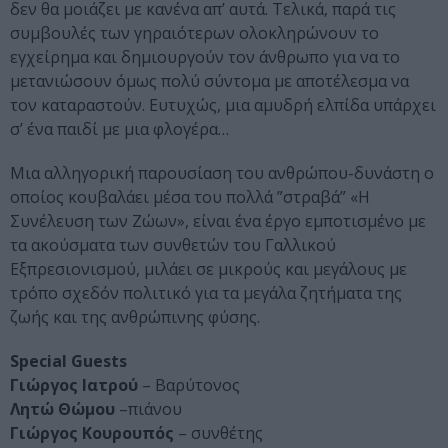
δεν θα μοιάζει με κανένα απ’ αυτά. Τελικά, παρά τις
συμβουλές των γηραιότερων ολοκληρώνουν το
εγχείρημα και δημιουργούν τον άνθρωπο για να το
μετανιώσουν όμως πολύ σύντομα με αποτέλεσμα να
τον καταραστούν. Ευτυχώς, μια αμυδρή ελπίδα υπάρχει
σ’ ένα παιδί με μια φλογέρα…
Μια αλληγορική παρουσίαση του ανθρώπου-δυνάστη ο
οποίος κουβαλάει μέσα του πολλά ”στραβά” «Η
Συνέλευση των Ζώων», είναι ένα έργο εμποτισμένο με
τα ακούσματα των συνθετών του Γαλλικού
Εξπρεσιονισμού, μιλάει σε μικρούς και μεγάλους με
τρόπο σχεδόν πολιτικό για τα μεγάλα ζητήματα της
ζωής και της ανθρώπινης φύσης.
Special Guests
Γιώργος Ιατρού
– Βαρύτονος
Λητώ Θώμου
–πιάνου
Γιώργος Κουρουπός
– συνθέτης