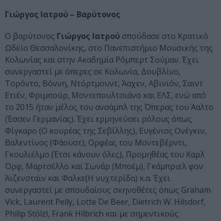
Γιώργος Ιατρού – Βαρύτονος
O βαρύτονος
Γιώργος Ιατρού
σπούδασε στο Κρατικό
Ωδείο Θεσσαλονίκης, στο Πανεπιστήμιο Μουσικής της
Κολωνίας και στην Aκαδημία Ρόμπερτ Σούμαν. Έχει
συνεργαστεί με όπερες σε Κολωνία, Δουβλίνο,
Τορόντο, Βόννη, Ντόρτμουντ, Άαχεν, Αβινιόν, Σαιντ
Ετιέν, Φριμπούρ, Μοντεπουλτσιάνο και ΕΛΣ, ενώ από
το 2015 ήταν μέλος του ανσάμπλ της Όπερας του Άαλτο
(Έσσεν Γερμανίας). Έχει ερμηνεύσει ρόλους όπως
Φίγκαρο (Ο κουρέας της Σεβίλλης), Ευγένιος Ονέγκιν,
Βαλεντίνος (Φάουστ), Ορφέας του Μοντεβέρντι,
Γκουλιέλμο (Έτσι κάνουν όλες), Προμηθέας του Καρλ
Όρφ, Μαρτσέλλο και Σωνάρ (Μποέμ), Γκάμπριελ φον
Άιζενσταϊν και Φαλκε(Η νυχτερίδα) κ.α. Έχει
συνεργαστεί με σπουδαίους σκηνοθέτες όπως Graham
Vick, Laurent Pelly, Lotte De Beer, Dietrich W. Hilsdorf,
Philip Stölzl, Frank Hilbrich και με σημεντικούς