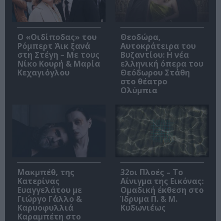
O «Οιδίποδας» του
Θεοδώρα,
Ρόμπερτ Άικ ξανά
Αυτοκράτειρα του
στη Στέγη – Με τους
Βυζαντίου: Η νέα
Νίκο Κουρή & Μαρία
ελληνική όπερα του
Κεχαγιόγλου
Θεόδωρου Στάθη
στο θέατρο
Ολύμπια
Μακμπέθ, της
32οι Πλοές – Το
Κατερίνας
Αίνιγμα της Εικόνας:
Ευαγγελάτου με
Ομαδική έκθεση στο
Γιώργο Γάλλο &
Ίδρυμα Π. & Μ.
Καρυοφυλλιά
Κυδωνιέως
Καραμπέτη στο