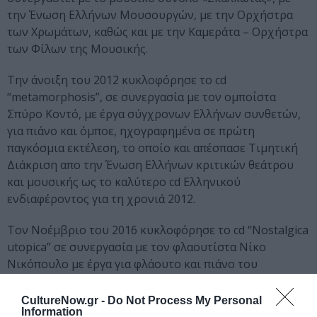
την Ένωση Ελλήνων Μουσουργών, με την Ορχήστρα
των Χρωμάτων, καθώς και με την Καμεράτα – Ορχήστρα
των Φίλων της Μουσικής.
Την άνοιξη του 2012 κυκλοφόρησε το cd
“metamorphosis”, σε συνεργασία με τον ομποΐστα
Σπύρο Κοντό, με έργα σύγχρονων Ελλήνων συνθετών,
για πιάνο και όμποε, ηχογραφημένα σε πρώτη
παγκόσμια εκτέλεση, το οποίο και απέσπασε Τιμητική
Διάκριση απο την Ένωση Ελλήνων κριτικών θεάτρου
και μουσικής ως το καλύτερο cd Ελληνικού
ενδιαφέροντος για τη χρονιά 2012.
Τον Νοέμβριο του 2016 κυκλοφόρησε το cd “Nostalgica
utopica” σε συνεργασία με τον φλαουτίστα Νίκο
Νικόπουλο με έργα για φλάουτο και πιάνο του
Ευάγγελου Κοκκόρη.
CultureNow.gr -
Do Not Process My Personal
Είναι καθηγήτρια στο Ωδείο Φίλιππος Νάκας, και
Information