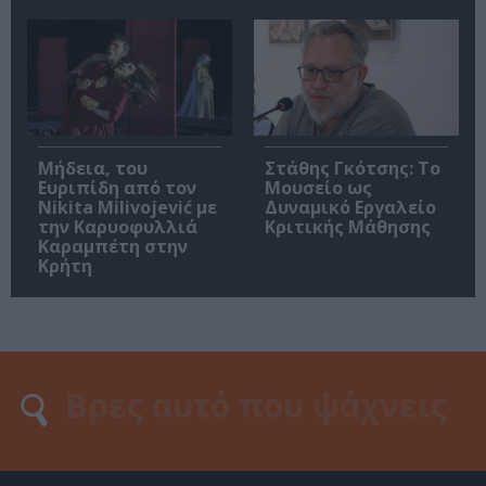
Μήδεια, του
Στάθης Γκότσης: Το
Ευριπίδη από τον
Μουσείο ως
Nikita Milivojević με
Δυναμικό Εργαλείο
την Καρυοφυλλιά
Κριτικής Μάθησης
Καραμπέτη στην
Κρήτη