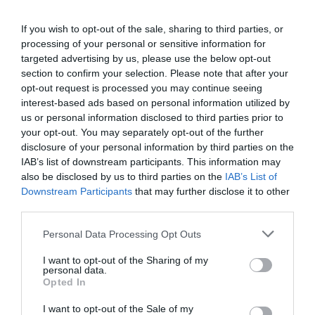
κατέχει την καλλιτεχνική διεύθυνση στα παραρτήματα
της Νέας Σμύρνης και της Αγίας Παρασκευής.
If you wish to opt-out of the sale, sharing to third parties, or
processing of your personal or sensitive information for
Γιώργος Κουρουπός
targeted advertising by us, please use the below opt-out
section to confirm your selection. Please note that after your
Ο
Γιώργος Κουρουπός
γεννήθηκε στην Αθήνα το 1942.
opt-out request is processed you may continue seeing
Σπούδασε μουσική στο Ωδείο Αθηνών (1953-1965,
interest-based ads based on personal information utilized by
δίπλωμα πιάνου).
us or personal information disclosed to third parties prior to
your opt-out. You may separately opt-out of the further
Στο διάστημα 1959-1968 συμμετείχε ως πιανίστας σε
disclosure of your personal information by third parties on the
όλες τις ηχογραφήσεις και τις συναυλίες του Μάνου
IAB’s list of downstream participants. This information may
also be disclosed by us to third parties on the
IAB’s List of
Χατζιδάκι.Την ίδια περίοδο έγραψε τις πρώτες του
Downstream Participants
that may further disclose it to other
μουσικές για το θέατρο. Μετά την αποφοίτηση του από
third parties.
την μαθηματική Σχολή του Πανεπιστημίου Αθηνών
έγραψε το έργο Αντιφωνίες σε κείμενα από τούς
Personal Data Processing Opt Outs
ψαλμούς VI, XXII, XLVI του Δαβίδ. Εργάστηκε για έξι
I want to opt-out of the Sharing of my
περίπου μήνες ως βοηθός του Γιάννη Χρήστου, ενώ την
personal data.
ίδια περίοδο έγραψε τη μουσική για τον Ρήσο τού
Opted In
Ευριπίδη, που ανέβηκε από το Εθνικό θέατρο στην
I want to opt-out of the Sale of my
Επίδαυρο, το καλοκαίρι του 1968. Αμέσως μετά έφυγε