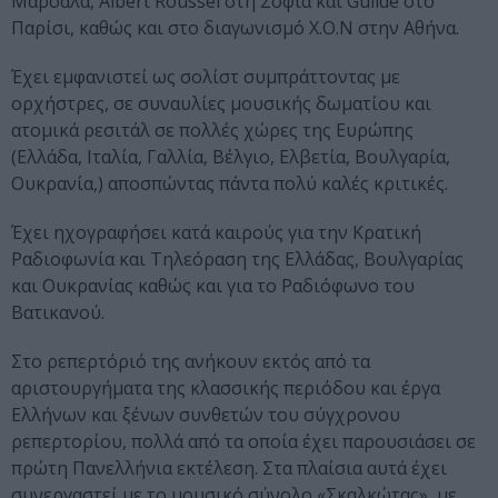
Μαρσάλα, Albert Roussel στη Σόφια και Guilde στο
Παρίσι, καθώς και στο διαγωνισμό Χ.Ο.Ν στην Αθήνα.
Έχει εμφανιστεί ως σολίστ συμπράττοντας με
ορχήστρες, σε συναυλίες μουσικής δωματίου και
ατομικά ρεσιτάλ σε πολλές χώρες της Ευρώπης
(Ελλάδα, Ιταλία, Γαλλία, Βέλγιο, Ελβετία, Βουλγαρία,
Ουκρανία,) αποσπώντας πάντα πολύ καλές κριτικές.
Έχει ηχογραφήσει κατά καιρούς για την Κρατική
Ραδιοφωνία και Τηλεόραση της Ελλάδας, Βουλγαρίας
και Ουκρανίας καθώς και για το Ραδιόφωνο του
Βατικανού.
Στο ρεπερτόριό της ανήκουν εκτός από τα
αριστουργήματα της κλασσικής περιόδου και έργα
Ελλήνων και ξένων συνθετών του σύγχρονου
ρεπερτορίου, πολλά από τα οποία έχει παρουσιάσει σε
πρώτη Πανελλήνια εκτέλεση. Στα πλαίσια αυτά έχει
συνεργαστεί με το μουσικό σύνολο «Σκαλκώτας», με