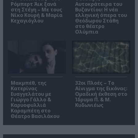
Ρόμπερτ Άικ ξανά
Αυτοκράτειρα του
στη Στέγη – Με τους
Βυζαντίου: Η νέα
Νίκο Κουρή & Μαρία
ελληνική όπερα του
Κεχαγιόγλου
Θεόδωρου Στάθη
στο θέατρο
Ολύμπια
Μακμπέθ, της
32οι Πλοές – Το
Κατερίνας
Αίνιγμα της Εικόνας:
Ευαγγελάτου με
Ομαδική έκθεση στο
Γιώργο Γάλλο &
Ίδρυμα Π. & Μ.
Καρυοφυλλιά
Κυδωνιέως
Καραμπέτη στο
Θέατρο Βασιλάκου