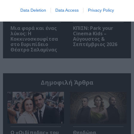
Data Deletion
Data Access
Privacy Policy
Μια φορά και ένας
ΚΠΙΣΝ: Park your
λύκος: Η
Cinema Kids –
Κοκκινοσκουφίτσα
Αύγουστος &
στο Ευριπίδειο
Σεπτέμβριος 2026
Θέατρο Σαλαμίνας
Δημοφιλή Άρθρα
O «Οιδίποδας» του
Θεοδώρα,