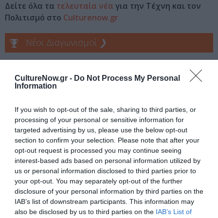
Δείτε όλα τα
τελευταία νέα
για την Τέχνη και τον
Πολιτισμό στο
Culturenow.gr
Νέοι Διαγωνισμοί
❯
Tags
CultureNow.gr -
Do Not Process My Personal
ΑΛΕΚΟΣ ΦΑΣΙΑΝΟΣ
ΔΡΑΣΤΗΡΙΟΤΗΤΕΣ ΓΙΑ ΠΑΙΔΙΑ
Information
If you wish to opt-out of the sale, sharing to third parties, or
Newsletter
processing of your personal or sensitive information for
Κάθε βδομάδα στο e-mail σας τα τελευταία νέα για
targeted advertising by us, please use the below opt-out
την Τέχνη και τον Πολιτισμό!
section to confirm your selection. Please note that after your
opt-out request is processed you may continue seeing
interest-based ads based on personal information utilized by
us or personal information disclosed to third parties prior to
your opt-out. You may separately opt-out of the further
disclosure of your personal information by third parties on the
IAB’s list of downstream participants. This information may
Ακολουθήστε το Culturenow.gr
also be disclosed by us to third parties on the
IAB’s List of