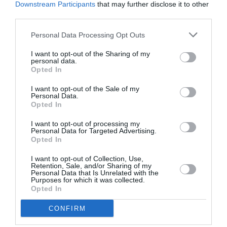
Downstream Participants
that may further disclose it to other
third parties.
Personal Data Processing Opt Outs
Σχετικά Άρθρα
I want to opt-out of the Sharing of my
personal data.
Opted In
I want to opt-out of the Sale of my
Personal Data.
Opted In
I want to opt-out of processing my
Τα Στενά
Παράξενος βυθός –
Personal Data for Targeted Advertising.
Παπούτσια, της
Ο Ψαράς ο
Opted In
Ζωρζ Σαρή σε
Ποσειδώνας & η
σκηνοθεσία
Αόρατη Γοργόνα,
I want to opt-out of Collection, Use,
Αθανασίας
του Πέτρου Α.
Retention, Sale, and/or Sharing of my
Καλογιάννη στον
Καφαντόγια στη
Personal Data that Is Unrelated with the
Purposes for which it was collected.
Κινηματογράφο
Σαρωνίδα
Opted In
Αθηναία
CONFIRM