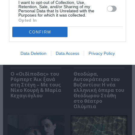
I want to opt-out of Collection, Use,
Retention, Sale, and/or Sharing of my
Personal Data that Is Unrelated with the
Purposes for which it was collected.
Opted In
Δημοφιλή Άρθρα
CONFIRM
Data Deletion
Data Access
Privacy Policy
O «Οιδίποδας» του
Θεοδώρα,
Ρόμπερτ Άικ ξανά
Αυτοκράτειρα του
στη Στέγη – Με τους
Βυζαντίου: Η νέα
Νίκο Κουρή & Μαρία
ελληνική όπερα του
Κεχαγιόγλου
Θεόδωρου Στάθη
στο θέατρο
Ολύμπια