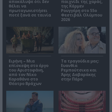
αποκάλυψε ότι δεν
παιχνίδι της χαράς,
θέλει να
της Κάρμεν
πρωταγωνιστήσει
Ρουγγέρη στο 55ο
ποτέ ξανά σε ταινία
Φεστιβάλ Ολύμπου
2026
Ειρήνη – Μια
Τα τραγούδια μας:
επίσκεψη στο έργο
Ευανθία
του Αριστοφάνη,
Ρεμπούτσικα και
από τον Νίκο
Άρης Δαβαράκης
Καραθάνο στο
στην Πάρο
Θέατρο Βράχων