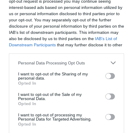
Ακολουθήστε το Culturenow.gr στο
Google News
και
opt-out request is processed you may continue seeing
interest-based ads based on personal information utilized by
μάθετε πρώτοι όλες τις ειδήσεις
us or personal information disclosed to third parties prior to
your opt-out. You may separately opt-out of the further
Δείτε όλα τα
τελευταία νέα
για την Τέχνη και τον
disclosure of your personal information by third parties on the
Πολιτισμό στο
Culturenow.gr
IAB’s list of downstream participants. This information may
also be disclosed by us to third parties on the
IAB’s List of
Νέοι Διαγωνισμοί
❯
Downstream Participants
that may further disclose it to other
third parties.
Newsletter
Personal Data Processing Opt Outs
Κάθε βδομάδα στο e-mail σας τα τελευταία νέα για
I want to opt-out of the Sharing of my
την Τέχνη και τον Πολιτισμό!
personal data.
Opted In
I want to opt-out of the Sale of my
Personal Data.
Opted In
I want to opt-out of processing my
Ακολουθήστε το Culturenow.gr
Personal Data for Targeted Advertising.
Opted In