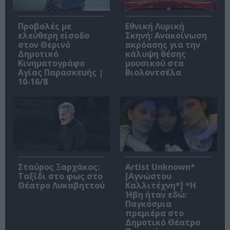
Προβολές με
Εθνική Λυρική
ελεύθερη είσοδο
Σκηνή: Ανακοίνωση
στον Θερινό
ακρόασης για την
Δημοτικό
κάλυψη θέσης
Κινηματογράφο
μουσικού στα
Αγίας Παρασκευής |
Βιολοντσέλα
10-16/8
Σταύρος Ξαρχάκος:
Artist Unknown*
Ταξίδι στο φως στο
[Αγνώστου
Θέατρο Λυκαβηττού
Καλλιτέχνη*] *Η
Ήβη ήταν εδώ:
Παγκόσμια
πρεμιέρα στο
Δημοτικό Θέατρο