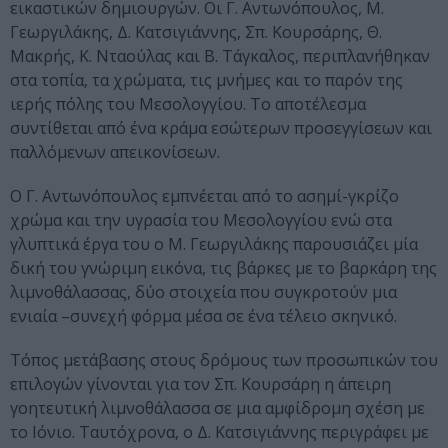
εικαστικών δημιουργών. Οι Γ. Αντωνόπουλος, Μ.
Γεωργιλάκης, Δ. Κατσιγιάννης, Σπ. Κουρσάρης, Θ.
Μακρής, Κ. Νταούλας και Β. Τάγκαλος, περιπλανήθηκαν
στα τοπία, τα χρώματα, τις μνήμες και το παρόν της
ιερής πόλης του Μεσολογγίου. Το αποτέλεσμα
συντίθεται από ένα κράμα εσώτερων προσεγγίσεων και
παλλόμενων απεικονίσεων.
Ο Γ. Αντωνόπουλος εμπνέεται από το ασημί-γκρίζο
χρώμα και την υγρασία του Μεσολογγίου ενώ στα
γλυπτικά έργα του ο Μ. Γεωργιλάκης παρουσιάζει μία
δική του γνώριμη εικόνα, τις βάρκες με το βαρκάρη της
λιμνοθάλασσας, δύο στοιχεία που συγκροτούν μια
ενιαία –συνεχή φόρμα μέσα σε ένα τέλειο σκηνικό.
Τόπος μετάβασης στους δρόμους των προσωπικών του
επιλογών γίνονται για τον Σπ. Κουρσάρη η άπειρη
γοητευτική λιμνοθάλασσα σε μια αμφίδρομη σχέση με
το Ιόνιο. Ταυτόχρονα, ο Δ. Κατσιγιάννης περιγράφει με