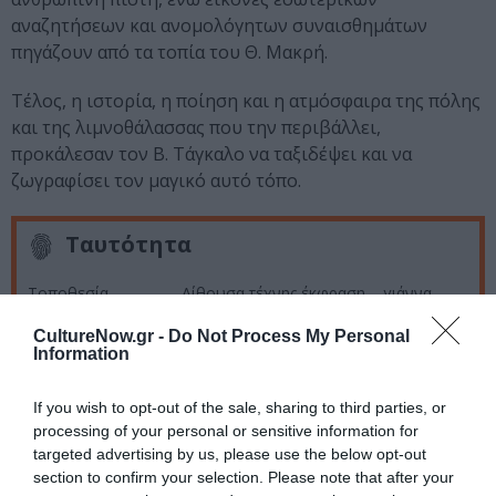
αναζητήσεων και ανομολόγητων συναισθημάτων
πηγάζουν από τα τοπία του Θ. Μακρή.
Τέλος, η ιστορία, η ποίηση και η ατμόσφαιρα της πόλης
και της λιμνοθάλασσας που την περιβάλλει,
προκάλεσαν τον Β. Τάγκαλο να ταξιδέψει και να
ζωγραφίσει τον μαγικό αυτό τόπο.
Ταυτότητα
Τοποθεσία
Αίθουσα τέχνης
έκφραση – γιάννα
γραμματοπούλου,
Βαλαωρίτου 9α,
Αθήνα
CultureNow.gr -
Do Not Process My Personal
Information
Ημερομηνία
9 έως 20 Σεπτεμβρίου
Πληροφορίες
Τηλ.: 210 3607598,
info@ekfrasi-art.gr
Ώρες λειτουργίας
Τρίτη – Παρασκευή: 11.00 – 14.00,
If you wish to opt-out of the sale, sharing to third parties, or
18.00 – 21.00, Σάββατο: 11.00 – 14.00.
processing of your personal or sensitive information for
Κυριακή και Δευτέρα κλειστά.
targeted advertising by us, please use the below opt-out
section to confirm your selection. Please note that after your