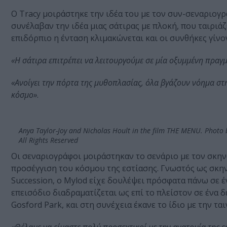
Ο Tracy μοιράστηκε την ιδέα του με τον συν-σεναριογρά
συνέλαβαν την ιδέα μιας σάτιρας με πλοκή, που ταιριάζ
επιδόρπιο η ένταση κλιμακώνεται και οι συνθήκες γίνον
«Η σάτιρα επιτρέπει να λειτουργούμε σε μία οξυμμένη πραγ
«Ανοίγει την πόρτα της μυθοπλασίας, όλα βγάζουν νόημα σ
κόσμο»
.
Anya Taylor-Joy and Nicholas Hoult in the film THE MENU. Photo b
All Rights Reserved
Οι σεναριογράφοι μοιράστηκαν το σενάριο με τον σκην
προσέγγιση του κόσμου της εστίασης. Γνωστός ως σκην
Succession, ο Mylod είχε δουλέψει πρόσφατα πάνω σε έ
επεισόδιο διαδραματίζεται ως επί το πλείστον σε ένα 
Gosford Park, και στη συνέχεια έκανε τo ίδιο με την ται