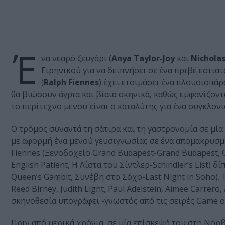
Έ
να νεαρό ζευγάρι (
Anya Taylor-Joy
και
Nicholas
Ειρηνικού για να δειπνήσει σε ένα πριβέ εστια
(
Ralph Fiennes
) έχει ετοιμάσει ένα πλουσιοπά
θα βιώσουν άγρια και βίαια σκηνικά, καθώς εμφανίζοντ
το περίτεχνο μενού είναι ο καταλύτης για ένα συγκλονι
Ο τρόμος συναντά τη σάτιρα και τη γαστρονομία σε μί
με αφορμή ένα μενού γευσιγνωσίας σε ένα απομακρυσμέ
Fiennes (Ξενοδοχείο Grand Budapest-Grand Budapest,
English Patient, Η Λίστα του Σίντλερ-Schindler’s List)
Queen’s Gambit, Συνέβη στο Σόχο-Last Night in Soho).
Reed Birney, Judith Light, Paul Adelstein, Aimee Carrero
σκηνοθεσία υπογράφει -γνωστός από τις σειρές Game of
Πριν από μερικά χρόνια, σε μία επίσκεψή του στη Νορβη