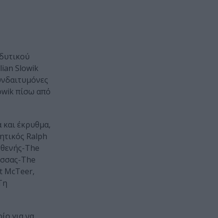
οδυτικού
ian Slowik
συνδαιτυμόνες
owik πίσω από
 και έκρυθμα,
ητικός Ralph
σθενής-The
λισσας-The
t McTeer,
Τη
ίο για να