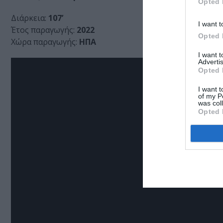
Opted 
Διάρκεια:
107’
I want t
Έτος παραγωγής:
2022
Opted 
Χώρα παραγωγής:
ΗΠΑ
I want 
Advertis
Opted 
I want t
of my P
was col
Opted 