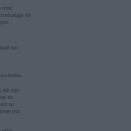
ο τους
τικά μέχρι το
ριο.
αυτό τον
tury Studios
 και την
και το
υτό το
ltman στο