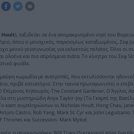
 Hoult
), ταξιδεύει σε ένα απομακρυσμένο νησί του Βορει
τόριο, όπου ο μοναχικός, παγκοσμίως καταξιωμένος, Σεφ Jul
ροχο μενού γευσιγνωσίας για εκλεκτούς πελάτες. Όλοι οι 
αι ολοένα και πιο απρόσμενα πιάτα. Το κίνητρο του Σεφ Sl
στικό φινάλε.
α μαύρη κωμωδία με ανατροπές, που εκτυλίσσονται ηδονικά
νο, πριβέ εστιατόριο. Στην ταινία πρωταγωνιστεί ο επιβλ
 Ο Επίμονος Κηπουρός-The Constant Gardener, Ο Άγγλος Α
 δίπλα στη μυστηριώδη Anya Taylor-Joy (Το Γκαμπί της Βασί
 Το καστ συμπληρώνουν οι Nicholas Hoult, Hong Chau, Jane
, Arturo Castro, Rob Yang, Mark St. Cyr και John Leguizamo. 
 Thrones και Succession- Mark Mylod.
γία, ο σεναριογράφος Will Tracy (Succession) πήρε ένα πλο