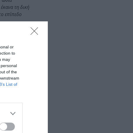
, αλλά
 έκανα τη δική
το επίπεδο
κείνους που
sonal or
ection to
ou may
 personal
out of the
 downstream
B’s List of
, Paul