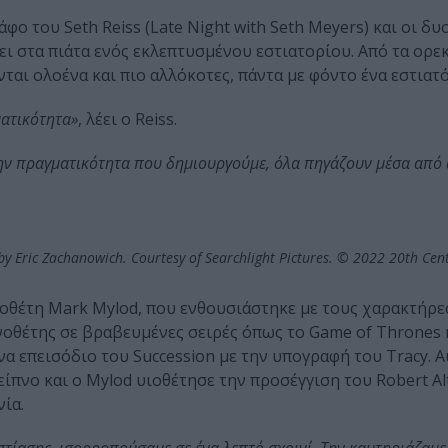
φο του Seth Reiss (Late Night with Seth Meyers) και οι δυ
ει στα πιάτα ενός εκλεπτυσμένου εστιατορίου. Από τα ορεκ
ται ολοένα και πιο αλλόκοτες, πάντα με φόντο ένα εστιατό
ματικότητα»
, λέει ο Reiss.
την πραγματικότητα που δημιουργούμε, όλα πηγάζουν μέσα από 
y Eric Zachanowich. Courtesy of Searchlight Pictures. © 2022 20th Cen
οθέτη Mark Mylod, που ενθουσιάστηκε με τους χαρακτήρες
οθέτης σε βραβευμένες σειρές όπως το Game of Thrones 
να επεισόδιο του Succession με την υπογραφή του Tracy. Α
δείπνο και ο Mylod υιοθέτησε την προσέγγιση του Robert A
νία.