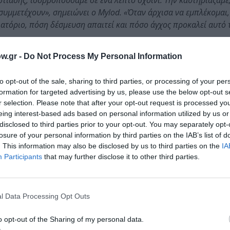
στίασης, ισορροπούσαμε σε ένα λεπτό σχοινί. Την καυτηριάζαμε
μμετέχουν», σημειώνει ο Mylod. «Όταν άρχισα να εμπλέκομαι,
ιατόριο, πόση δέσμευση απαιτεί και πόσο άγχος προκαλεί αυτό 
w.gr -
Do Not Process My Personal Information
αι συναίσθημα σε όλους τους χαρακτήρες, ακόμα και σε ε
to opt-out of the sale, sharing to third parties, or processing of your per
formation for targeted advertising by us, please use the below opt-out s
r selection. Please note that after your opt-out request is processed y
eing interest-based ads based on personal information utilized by us or
disclosed to third parties prior to your opt-out. You may separately opt-
losure of your personal information by third parties on the IAB’s list of
. This information may also be disclosed by us to third parties on the
IA
Participants
that may further disclose it to other third parties.
oult, Hong Chau, Janet McTeer, Reed Birney, Judith Light
Mark St. Cyr, John Leguizamo
l Data Processing Opt Outs
o opt-out of the Sharing of my personal data.