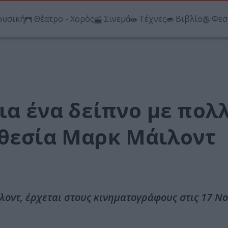
υσική
Θέατρο - Χορός
Σινεμά
Τέχνες
Βιβλίο
Φεσ
για ένα δείπνο με πολ
οθεσία Μαρκ Μάιλοντ
λοντ, έρχεται στους κινηματογράφους στις 17 Ν