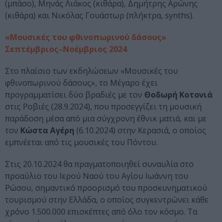
(μπάσο), Μηνάς Λιάκος (κιθάρα), Δημήτρης Αρώνης
(κιθάρα) και Νικόλας Γουάστωρ (πλήκτρα, synths).
«Μουσικές του φθινοπωρινού δάσους»
Σεπτέμβριος–Νοέμβριος 2024
Στο πλαίσιο των εκδηλώσεων «Μουσικές του
φθινοπωρινού δάσους», το Μέγαρο έχει
προγραμματίσει δύο βραδιές με τον
Θοδωρή Κοτονιά
στις Ροβιές (28.9.2024), που προσεγγίζει τη μουσική
παράδοση μέσα από μια σύγχρονη έθνικ ματιά, και με
τον
Κώστα Αγέρη
(6.10.2024) στην Κερασιά, ο οποίος
εμπνέεται από τις μουσικές του Πόντου.
Στις 20.10.2024 θα πραγματοποιηθεί συναυλία στο
προαύλιο του Ιερού Ναού του Αγίου Ιωάννη του
Ρώσου, σημαντικό προορισμό του προσκυνηματικού
τουρισμού στην Ελλάδα, ο οποίος συγκεντρώνει κάθε
χρόνο 1.500.000 επισκέπτες από όλο τον κόσμο. Τα