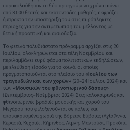
παρακολούθησαν τα δύο προηγούμενα χρόνια πάνω
από 8.000 θεατές και εκατοντάδες μαθητές, εκφράζει
έμπρακτα την υποστήριξη του στις πυρόπληκτες
περιοχές για την αντιμετώπιση του μέλλοντος με
θετική προοπτική και αισιοδοξία.
Το φετινό πολυδιάστατο πρόγραμμα αρχίζει στις 20
Ιουλίου, ολοκληρώνεται στα τέλη Νοεμβρίου και
περιλαμβάνει ευρύ φάσμα πολιτιστικών εκδηλώσεων,
με ελεύθερη είσοδο για το κοινό, οι οποίες
πραγματοποιούνται στο πλαίσιο του
«Ιουλίου των
τραγουδιών και των χορών»
(20–24 Ιουλίου 2024) και
των
«Μουσικών του φθινοπωρινού δάσους»
(Σεπτέμβριος–Νοέμβριος 2024). Στις καλοκαιρινές και
φθινοπωρινές βραδιές μουσικής και χορού του
Μεγάρου που φιλοξενούνται σε πόλεις και
απομακρυσμένα χωριά της Βόρειας Εύβοιας (Αγία Άννα,
Κερασιά, Κεχριές, Κήρινθος, Λίμνη, Μαντούδι, Προκόπι,
Ροβιές) συμμετέχουν η
Δήμητρα Γαλάνη
, η
Παυλίνα