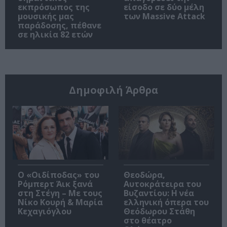
εκπρόσωπος της
είσοδο σε δύο μέλη
μουσικής μας
των Massive Attack
παράδοσης, πέθανε
σε ηλικία 82 ετών
Δημοφιλή Άρθρα
O «Οιδίποδας» του
Θεοδώρα,
Ρόμπερτ Άικ ξανά
Αυτοκράτειρα του
στη Στέγη – Με τους
Βυζαντίου: Η νέα
Νίκο Κουρή & Μαρία
ελληνική όπερα του
Κεχαγιόγλου
Θεόδωρου Στάθη
στο θέατρο