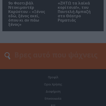
9ο Φεστιβάλ
«ΖΗΤΩ τα λαϊκά
Ντοκιμαντέρ
κορίτσια!», του
Καρύστου – «Ξένος
Παντελή Αμπαζή
εδώ, ξένος εκεί,
στο Θέατρο
όπου κι αν πάω
Ρεματιάς
ξένος»
Προφίλ
Οροι Χρήσης
Διαφήμιση
Επικοινωνία
RSS