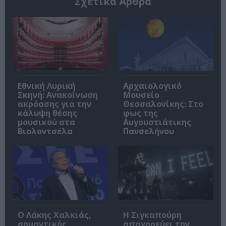
Σχετικά Άρθρα
Εθνική Λυρική
Αρχαιολογικό
Σκηνή: Ανακοίνωση
Μουσείο
ακρόασης για την
Θεσσαλονίκης: Στο
κάλυψη θέσης
φως της
μουσικού στα
Αυγουστιάτικης
Βιολοντσέλα
Πανσελήνου
Ο Λάκης Χαλκιάς,
Η Σιγκαπούρη
σημαντικός
απαγορεύει την