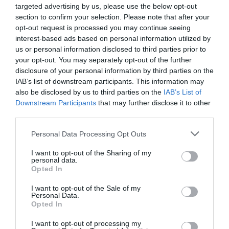
targeted advertising by us, please use the below opt-out
εκπαιδευτικές δράσεις στις Κεχριές, στην Κήρινθο, στη
section to confirm your selection. Please note that after your
Λίμνη, στο Προκόπι και στις Ροβιές.
opt-out request is processed you may continue seeing
interest-based ads based on personal information utilized by
Η ελληνική μουσική παράδοση αποτελεί τον κεντρικό
us or personal information disclosed to third parties prior to
άξονα του εκπαιδευτικού προγράμματος
your opt-out. You may separately opt-out of the further
«Γνωρίζοντας και παίζοντας τα παραδοσιακά μας
disclosure of your personal information by third parties on the
IAB’s list of downstream participants. This information may
όργανα»
που ετοίμασαν η Ορχήστρα και η Χορωδία
also be disclosed by us to third parties on the
IAB’s List of
Νέων «ΙΩΝΙΑ» υπό την καθοδήγηση του
Νεκτάριου
Downstream Participants
that may further disclose it to other
Δεμελή
και της
Κορνηλίας Φραγκογιάννη
(21.10.2024,
third parties.
Προκόπι). Στο προσκήνιο έρχονται το σαντούρι, το
κανονάκι, το κλαρίνο, το λαούτο, το βιολί, το ούτι, το
Personal Data Processing Opt Outs
νέι, η γκάιντα και τα κρουστά, αλλά και οι ελληνικοί
I want to opt-out of the Sharing of my
ρυθμοί. Επίσης, τα μέλη του νεανικού συνόλου, στο
personal data.
ραντεβού τους με τους μαθητές της Βόρειας Εύβοιας,
Opted In
θα παρουσιάσουν μουσικούς αυτοσχεδιασμούς, ενώ τα
I want to opt-out of the Sale of my
παιδιά θα λάβουν μέρος σε μουσικά παιχνίδια.
Personal Data.
Opted In
Ένα βιωματικό ταξίδι γνωριμίας με τα πληκτροφόρα
I want to opt-out of processing my
όργανα προτείνει η σολίστ του πιάνου Νεφέλη