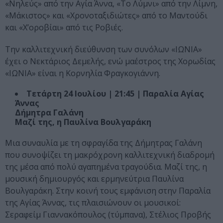
«Νηλεύς» από την Αγία Άννα, «Το Λύμνι» από την Λίμνη,
«Μάκιστος» και «Χρονοταξιδιώτες» από το Μαντούδι
και «Χ’οροβίαι» από τις Ροβιές.
Την καλλιτεχνική διεύθυνση των συνόλων «ΙΩΝΙΑ»
έχει ο Νεκτάριος Δεμελής, ενώ μαέστρος της Χορωδίας
«ΙΩΝΙΑ» είναι η Κορνηλία Φραγκογιάννη.
Τετάρτη 24 Ιουλίου | 21:45 | Παραλία Αγίας
Άννας
Δήμητρα Γαλάνη
Μαζί της, η Παυλίνα Βουλγαράκη
Μια συναυλία με τη σφραγίδα της Δήμητρας Γαλάνη
που συνοψίζει τη μακρόχρονη καλλιτεχνική διαδρομή
της μέσα από πολύ αγαπημένα τραγούδια. Μαζί της, η
μουσική δημιουργός και ερμηνεύτρια Παυλίνα
Βουλγαράκη. Στην κοινή τους εμφάνιση στην Παραλία
της Αγίας Άννας, τις πλαισιώνουν οι μουσικοί:
Σεραφείμ Γιαννακόπουλος (τύμπανα), Στέλιος Προβής