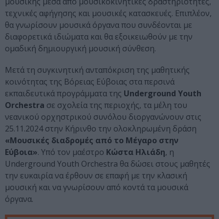
μουσικής μέσα από μουσικοκινητικές δραστηριότητες,
τεχνικές αφήγησης και μουσικές κατασκευές. Επιπλέον,
θα γνωρίσουν μουσικά όργανα που συνδέονται με
διαφορετικά ιδιώματα και θα εξοικειωθούν με την
ομαδική δημιουργική μουσική σύνθεση.
Μετά τη συγκινητική ανταπόκριση της μαθητικής
κοινότητας της Βόρειας Εύβοιας στα περσινά
εκπαιδευτικά προγράμματα της
Underground Youth
Orchestra
σε σχολεία της περιοχής, τα μέλη του
νεανικού ορχηστρικού συνόλου διοργανώνουν στις
25.11.2024 στην Κήρινθο την ολοκληρωμένη δράση
«Μουσικές διαδρομές από το Μέγαρο στην
Εύβοια»
. Υπό τον μαέστρο
Κώστα Ηλιάδη
, η
Underground Youth Orchestra θα δώσει στους μαθητές
την ευκαιρία να έρθουν σε επαφή με την κλασική
μουσική και να γνωρίσουν από κοντά τα μουσικά
όργανα.