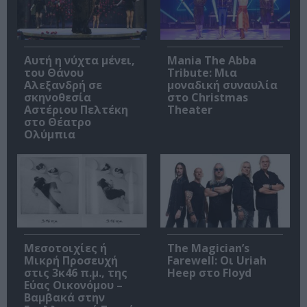
Αυτή η νύχτα μένει,
Mania The Abba
του Θάνου
Tribute: Μια
Αλεξανδρή σε
μοναδική συναυλία
σκηνοθεσία
στο Christmas
Αστέριου Πελτέκη
Theater
στο Θέατρο
Ολύμπια
Μεσοτοιχίες ή
The Magician’s
Μικρή Προσευχή
Farewell: Οι Uriah
στις 3κ46 π.μ., της
Heep στο Floyd
Εύας Οικονόμου –
Βαμβακά στην