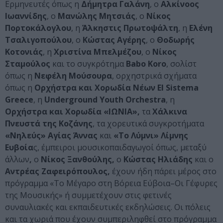
Ερμηνευτές όπως η
Δήμητρα Γαλάνη
, ο
Αλκίνοος
Ιωαννίδης
, ο
Μανώλης Μητσιάς
, ο
Νίκος
Πορτοκάλογλου
, η
Άλκηστις Πρωτοψάλτη
, η
Ελένη
Τσαλιγοπούλου
, ο
Κώστας Αγέρης
, ο
Θοδωρής
Κοτονιάς
, η
Χριστίνα Μπελμέζου
, ο
Νίκος
Σταμούλος
και το συγκρότημα
Babo Koro
, σολίστ
όπως η
Νεφέλη Μούσουρα
, ορχηστρικά σχήματα
όπως η
Ορχήστρα και Χορωδία Νέων El Sistema
Greece
, η
Underground Υouth Orchestra
, η
Ορχήστρα και Χορωδία «ΙΩΝΙΑ»,
τα
Χάλκινα
Πνευστά της Κοζάνης
, τα χορευτικά συγκροτήματα
«Νηλεύς» Αγίας Άννας
και
«Το Λύμνι» Λίμνης
Ευβοία
ς, έμπειροι μουσικοπαιδαγωγοί όπως, μεταξύ
άλλων
,
ο
Νίκος Ξανθούλης,
ο
Κώστας Ηλιάδης
και o
Αντρέας Ζαφειρόπουλος,
έχουν ήδη πάρει μέρος στο
πρόγραμμα «Το Μέγαρο στη Βόρεια Εύβοια–Οι Γέφυρες
της Μουσικής» ή συμμετέχουν στις φετινές
συναυλιακές και εκπαιδευτικές εκδηλώσεις. Οι πόλεις
και τα χωριά που έχουν συμπεριληφθεί στο πρόγραμμα