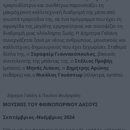
τραγουδίστρια και συνθέτρια παρουσιάζει τη
μακρόχρονη καλλιτεχνική διαδρομή της μέσα από
γνωστά τραγούδια της, σε ένα πρόγραμμα που έχει τη
σφραγίδα της μεγάλης ερμηνεύτριας και συνοψίζει τη
διαδρομή μιας ολόκληρης ζωής. Η Δήμητρα Γαλάνη
συνεργάζεται ξανά με νέους ανθρώπους, μουσικούς και
καλλιτέχνες-δημιουργούς που έχει ξεχωρίσει. Σταθερά
δίπλα της, ο
Σεραφείμ Γιαννακόπουλος
, βασικός
συντελεστής της μπάντας της, ο
Στέλιος Προβής
(μπάσο), ο
Μηνάς Λιάκος
, ο
Δημήτρης Αρώνης
(κιθάρες) και ο
Νικόλας Γουάστωρ
(πλήκτρα, synths).
Δήμητρα Γαλάνη & Παυλίνα Βουλγαράκη
ΜΟΥΣΙΚΕΣ ΤΟΥ ΦΘΙΝΟΠΩΡΙΝΟΥ ΔΑΣΟΥΣ
Σεπτέμβριος–Νοέμβριος 2024