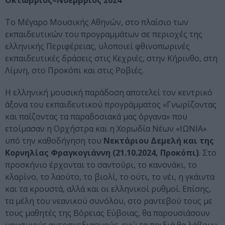
Οκτώβριος–Νοέμβριος 2024
Το Μέγαρο Μουσικής Αθηνών, στο πλαίσιο των
εκπαιδευτικών του προγραμμάτων σε περιοχές της
ελληνικής Περιφέρειας, υλοποιεί φθινοπωρινές
εκπαιδευτικές δράσεις στις Κεχριές, στην Κήρινθο, στη
Λίμνη, στο Προκόπι και στις Ροβιές.
Η ελληνική μουσική παράδοση αποτελεί τον κεντρικό
άξονα του εκπαιδευτικού προγράμματος «Γνωρίζοντας
και παίζοντας τα παραδοσιακά μας όργανα» που
ετοίμασαν η Ορχήστρα και η Χορωδία Νέων «ΙΩΝΙΑ»
υπό την καθοδήγηση του
Νεκτάριου Δεμελή και της
Κορνηλίας Φραγκογιάννη (21.10.2024, Προκόπι)
. Στο
προσκήνιο έρχονται το σαντούρι, το κανονάκι, το
κλαρίνο, το λαούτο, το βιολί, το ούτι, το νέι, η γκάιντα
και τα κρουστά, αλλά και οι ελληνικοί ρυθμοί. Επίσης,
τα μέλη του νεανικού συνόλου, στο ραντεβού τους με
τους μαθητές της Βόρειας Εύβοιας, θα παρουσιάσουν