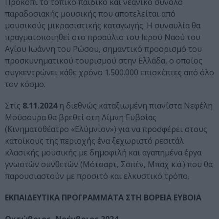
Προκόπι το τοπικό παιδικό και νεανικό σύνολο
παραδοσιακής μουσικής που αποτελείται από
μουσικούς μικρασιατικής καταγωγής. Η συναυλία θα
πραγματοποιηθεί στο προαύλιο του Ιερού Ναού του
Αγίου Ιωάννη του Ρώσου, σημαντικό προορισμό του
προσκυνηματικού τουρισμού στην Ελλάδα, ο οποίος
συγκεντρώνει κάθε χρόνο 1.500.000 επισκέπτες από όλο
τον κόσμο.
Στις
8.11.2024
η διεθνώς καταξιωμένη πιανίστα Νεφέλη
Μούσουρα θα βρεθεί στη Λίμνη Ευβοίας
(Κινηματοθέατρο «Ελύμνιον») για να προσφέρει στους
κατοίκους της περιοχής ένα ξεχωριστό ρεσιτάλ
κλασικής μουσικής με δημοφιλή και αγαπημένα έργα
γνωστών συνθετών (Μότσαρτ, Σοπέν, Μπαχ κ.ά.) που θα
παρουσιαστούν με προσιτό και ελκυστικό τρόπο.
ΕΚΠΑΙΔΕΥΤΙΚΑ ΠΡΟΓΡΑΜΜΑΤΑ ΣΤΗ ΒΟΡΕΙΑ ΕΥΒΟΙΑ