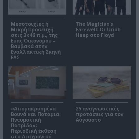
Μεσοτοιχίες ή
The Magician’s
Μικρή Προσευχή
Farewell: Οι Uriah
στις 3κ46 π.μ., της
Heep στο Floyd
Εύας Οικονόμου –
Βαμβακά στην
Εναλλακτική Σκηνή
ΕΛΣ
«Απομακρυσμένα
25 αναγνωστικές
Βουνά και Ποτάμια:
προτάσεις για τον
Πνευματική
Αύγουστο
Πατρίδα»:
Περιοδική έκθεση
στο Διαχρονικό