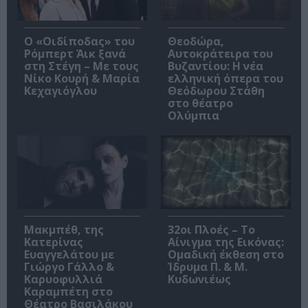
O «Οιδίποδας» του
Θεοδώρα,
Ρόμπερτ Άικ ξανά
Αυτοκράτειρα του
στη Στέγη – Με τους
Βυζαντίου: Η νέα
Νίκο Κουρή & Μαρία
ελληνική όπερα του
Κεχαγιόγλου
Θεόδωρου Στάθη
στο θέατρο
Ολύμπια
Μακμπέθ, της
32οι Πλοές – Το
Κατερίνας
Αίνιγμα της Εικόνας:
Ευαγγελάτου με
Ομαδική έκθεση στο
Γιώργο Γάλλο &
Ίδρυμα Π. & Μ.
Καρυοφυλλιά
Κυδωνιέως
Καραμπέτη στο
Θέατρο Βασιλάκου