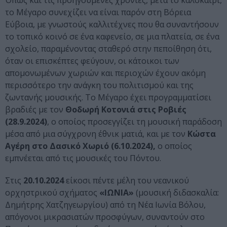
Όπως και τις προηγούμενες χρονιές, μετά το καλοκαίρι,
το Μέγαρο συνεχίζει να είναι παρόν στη Βόρεια
Εύβοια, με γνωστούς καλλιτέχνες που θα συναντήσουν
το τοπικό κοινό σε ένα καφενείο, σε μια πλατεία, σε ένα
σχολείο, παραμένοντας σταθερό στην πεποίθηση ότι,
όταν οι επισκέπτες φεύγουν, οι κάτοικοι των
απομονωμένων χωριών και περιοχών έχουν ακόμη
περισσότερο την ανάγκη του πολιτισμού και της
ζωντανής μουσικής. Το Μέγαρο έχει προγραμματίσει
βραδιές με τον
Θοδωρή Κοτονιά στις Ροβιές
(28.9.2024)
, ο οποίος προσεγγίζει τη μουσική παράδοση
μέσα από μια σύγχρονη έθνικ ματιά, και με τον
Κώστα
Αγέρη στο Δασικό Χωριό (6.10.2024),
ο οποίος
εμπνέεται από τις μουσικές του Πόντου.
Στις
20.10.2024
είκοσι πέντε μέλη του νεανικού
ορχηστρικού σχήματος
«ΙΩΝΙΑ»
(μουσική διδασκαλία:
Δημήτρης Χατζηγεωργίου) από τη Νέα Ιωνία Βόλου,
απόγονοι μικρασιατών προσφύγων, συναντούν στο