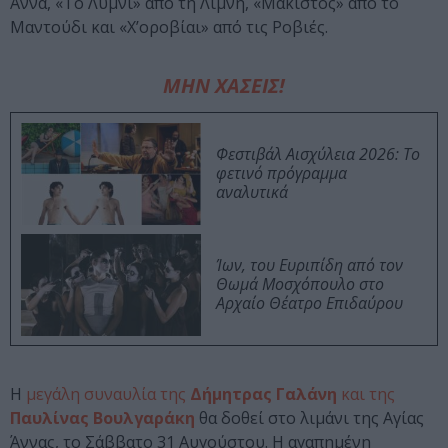
Άννα, «Το Λύμνι» από τη Λίμνη, «Μάκιστος» από το
Μαντούδι και «Χ’οροβίαι» από τις Ροβιές.
ΜΗΝ ΧΑΣΕΙΣ!
Φεστιβάλ Αισχύλεια 2026: Το
φετινό πρόγραμμα
αναλυτικά
Ίων, του Ευριπίδη από τον
Θωμά Μοσχόπουλο στο
Αρχαίο Θέατρο Επιδαύρου
Η
μεγάλη συναυλία της
Δήμητρας Γαλάνη
και της
Παυλίνας Βουλγαράκη
θα δοθεί στο λιμάνι της Αγίας
Άννας, το Σάββατο 31 Αυγούστου. Η αγαπημένη