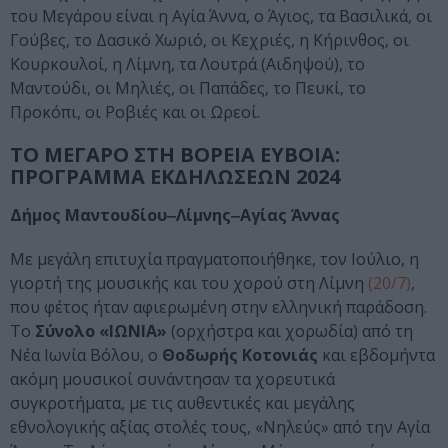
του Μεγάρου είναι η Αγία Άννα, ο Άγιος, τα Βασιλικά, οι
Γούβες, το Δασικό Χωριό, οι Κεχριές, η Κήρινθος, οι
Κουρκουλοί, η Λίμνη, τα Λουτρά (Αιδηψού), το
Μαντούδι, οι Μηλιές, οι Παπάδες, το Πευκί, το
Προκόπι, οι Ροβιές και οι Ωρεοί.
ΤΟ ΜΕΓΑΡΟ ΣΤΗ ΒΟΡΕΙΑ ΕΥΒΟΙΑ:
ΠΡΟΓΡΑΜΜΑ ΕΚΔΗΛΩΣΕΩΝ 2024
Δήμος Μαντουδίου‒Λίμνης‒Αγίας Άννας
Με μεγάλη επιτυχία πραγματοποιήθηκε, τον Ιούλιο, η
γιορτή της μουσικής και του χορού στη Λίμνη
(20/7)
,
που φέτος ήταν αφιερωμένη στην ελληνική παράδοση.
Το
Σύνολο «ΙΩΝΙΑ»
(ορχήστρα και χορωδία) από τη
Νέα Ιωνία Βόλου, ο
Θοδωρής Κοτονιάς
και εβδομήντα
ακόμη μουσικοί συνάντησαν τα χορευτικά
συγκροτήματα, με τις αυθεντικές και μεγάλης
εθνολογικής αξίας στολές τους, «Νηλεύς» από την Αγία