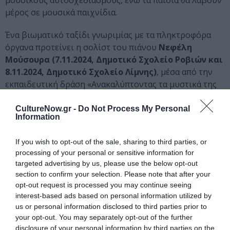
μουσικούς αυτοσχεδιασμούς, ενώ τα παιδιά θα λάβουν
μέρος σε μουσικά παιχνίδια.
Ένα βιωματικό ταξίδι γνωριμίας με τα πληκτροφόρα
όργανα προτείνει η σολίστ του πιάνου
Νεφέλη
Μούσουρα (7.11.2024, Δημοτικό Σχολείο Ροβιών και
8.11.2024, Δημοτικό Σχολείο Λίμνης)
, μέσα από την
εκπαιδευτική δράση «Ανακαλύπτοντας τα μυστικά της
μουσικής μέσα από τα πλήκτρα: από το πιάνο στο
συνθεσάιζερ». Τα παιδιά θα μάθουν για την ιστορία και
CultureNow.gr -
Do Not Process My Personal
Information
την εξέλιξη της κατασκευής του πιάνου καθώς και για
τα σύγχρονα ηλεκτρονικά πληκτροφόρα. Ακόμη, θα
If you wish to opt-out of the sale, sharing to third parties, or
ακούσουν μουσικά παραδείγματα από γνωστά κομμάτια,
processing of your personal or sensitive information for
γραμμένα από έλληνες και ξένους συνθέτες
targeted advertising by us, please use the below opt-out
(Βόλφγκανγκ Αμαντέους Μότσαρτ, Φρεντερίκ Σοπέν,
section to confirm your selection. Please note that after your
Τσικ Κορήα, Μάνος Χατζιδάκις κ.ά.).
opt-out request is processed you may continue seeing
interest-based ads based on personal information utilized by
«Τα χρώματα της μουσικής» (18.11.2024, Κεχριές)
us or personal information disclosed to third parties prior to
εξερευνούν η μουσικοπαιδαγωγός-θεατροπαιδαγωγός
your opt-out. You may separately opt-out of the further
disclosure of your personal information by third parties on the