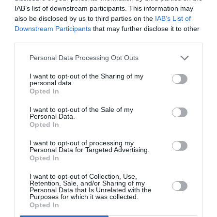
Μάγια-Μύριαμ Παπαγεωργίου
και ο μουσικός-
IAB’s list of downstream participants. This information may
δάσκαλος τεχνικής
Alexander Θοδωρής Ζιάρκας
στη
also be disclosed by us to third parties on the
IAB’s List of
δική τους φθινοπωρινή συνάντηση με τους μαθητές
Downstream Participants
that may further disclose it to other
της Βόρειας Εύβοιας. Οι μικροί μας φίλοι θα
third parties.
ανακαλύψουν, με βιωματικό τρόπο, την τέχνη της
μουσικής μέσα από μουσικοκινητικές δραστηριότητες,
Personal Data Processing Opt Outs
τεχνικές αφήγησης και μουσικές κατασκευές. Επιπλέον,
I want to opt-out of the Sharing of my
θα γνωρίσουν μουσικά όργανα που συνδέονται με
personal data.
Opted In
διαφορετικά ιδιώματα και θα εξοικειωθούν με την
ομαδική δημιουργική μουσική σύνθεση.
I want to opt-out of the Sale of my
Personal Data.
Opted In
Alexander Θοδωρής Ζιάρκας
I want to opt-out of processing my
Personal Data for Targeted Advertising.
Μετά τη συγκινητική ανταπόκριση της μαθητικής
Opted In
κοινότητας της Βόρειας Εύβοιας στα περσινά
εκπαιδευτικά προγράμματα της
Underground Youth
I want to opt-out of Collection, Use,
Retention, Sale, and/or Sharing of my
Orchestra
σε σχολεία της περιοχής, τα μέλη του
Personal Data that Is Unrelated with the
Purposes for which it was collected.
νεανικού ορχηστρικού συνόλου διοργανώνουν στις
Opted In
25.11.2024 στην Κήρινθο
την ολοκληρωμένη δράση