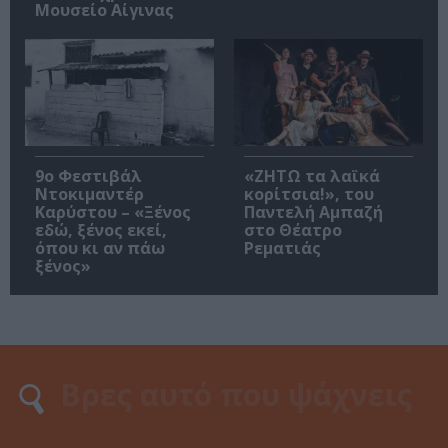
Μουσείο Αίγινας
9ο Φεστιβάλ
«ΖΗΤΩ τα λαϊκά
Ντοκιμαντέρ
κορίτσια!», του
Καρύστου – «Ξένος
Παντελή Αμπαζή
εδώ, ξένος εκεί,
στο Θέατρο
όπου κι αν πάω
Ρεματιάς
ξένος»