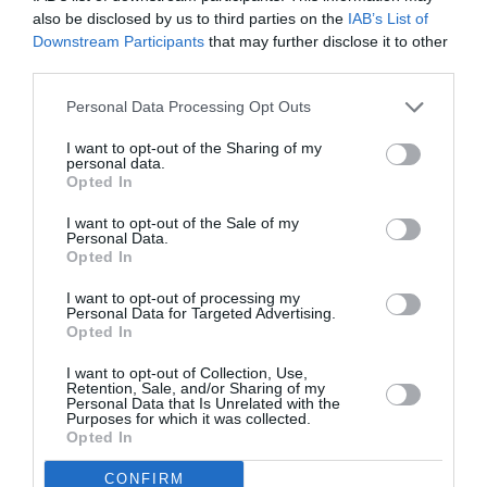
Πολιτισμό στο
Culturenow.gr
also be disclosed by us to third parties on the
IAB’s List of
Downstream Participants
that may further disclose it to other
third parties.
Νέοι Διαγωνισμοί
❯
Personal Data Processing Opt Outs
Tags
I want to opt-out of the Sharing of my
personal data.
ΔΩΡΕΑΝ ΕΚΔΗΛΩΣΕΙΣ
ΕΝΤΕΧΝΟ - ΛΑΪΚΟ - ΠΑΡΑΔΟΣΙΑΚΗ
Opted In
ΘΑΝΟΣ ΜΙΚΡΟΥΤΣΙΚΟΣ
ΘΟΔΩΡΗΣ ΟΙΚΟΝΟΜΟΥ
I want to opt-out of the Sale of my
Personal Data.
ΚΑΛΟΚΑΙΡΙΝΕΣ ΣΥΝΑΥΛΙΕΣ
ΡΙΤΑ ΑΝΤΩΝΟΠΟΥΛΟΥ
Opted In
ΣΥΝΑΥΛΙΕΣ 2025
I want to opt-out of processing my
Personal Data for Targeted Advertising.
Opted In
Newsletter
Κάθε βδομάδα στο e-mail σας τα τελευταία νέα για
I want to opt-out of Collection, Use,
Retention, Sale, and/or Sharing of my
την Τέχνη και τον Πολιτισμό!
Personal Data that Is Unrelated with the
Purposes for which it was collected.
Opted In
CONFIRM