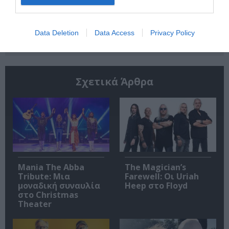
Ακολουθήστε το Culturenow.gr
Data Deletion
Data Access
Privacy Policy
Σχετικά Άρθρα
Mania The Abba
The Magician’s
Tribute: Μια
Farewell: Οι Uriah
μοναδική συναυλία
Heep στο Floyd
στο Christmas
Theater