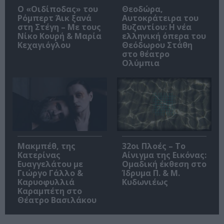
O «Οιδίποδας» του
Θεοδώρα,
Ρόμπερτ Άικ ξανά
Αυτοκράτειρα του
στη Στέγη – Με τους
Βυζαντίου: Η νέα
Νίκο Κουρή & Μαρία
ελληνική όπερα του
Κεχαγιόγλου
Θεόδωρου Στάθη
στο θέατρο
Ολύμπια
Μακμπέθ, της
32οι Πλοές – Το
Κατερίνας
Αίνιγμα της Εικόνας:
Ευαγγελάτου με
Ομαδική έκθεση στο
Γιώργο Γάλλο &
Ίδρυμα Π. & Μ.
Καρυοφυλλιά
Κυδωνιέως
Καραμπέτη στο
Θέατρο Βασιλάκου