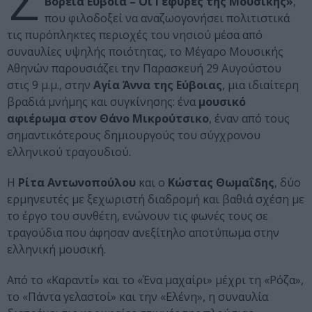
Σ
Βόρεια Εύβοια – Οι Γέφυρες της Μουσικής»
,
που φιλοδοξεί να αναζωογονήσει πολιτιστικά
τις πυρόπληκτες περιοχές του νησιού μέσα από
συναυλίες υψηλής ποιότητας, το Μέγαρο Μουσικής
Αθηνών παρουσιάζει την Παρασκευή 29 Αυγούστου
στις 9 μ.μ., στην
Αγία Άννα της Εύβοιας
, μια ιδιαίτερη
βραδιά μνήμης και συγκίνησης: ένα
μουσικό
αφιέρωμα στον Θάνο Μικρούτσικο
, έναν από τους
σημαντικότερους δημιουργούς του σύγχρονου
ελληνικού τραγουδιού.
Η
Ρίτα Αντωνοπούλου
και ο
Κώστας Θωμαΐδης
, δύο
ερμηνευτές με ξεχωριστή διαδρομή και βαθιά σχέση με
το έργο του συνθέτη, ενώνουν τις φωνές τους σε
τραγούδια που άφησαν ανεξίτηλο αποτύπωμα στην
ελληνική μουσική.
Από το «Καραντί» και το «Ένα μαχαίρι» μέχρι τη «Ρόζα»,
το «Πάντα γελαστοί» και την «Ελένη», η συναυλία