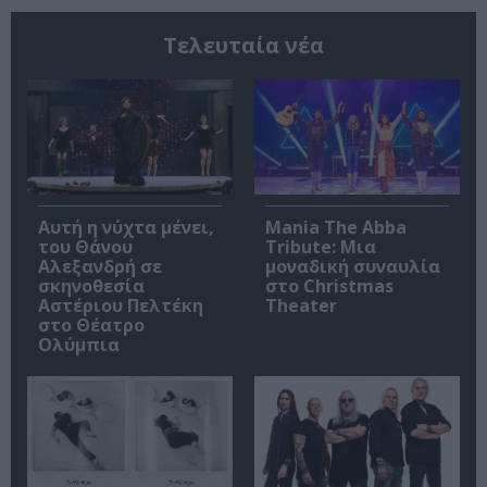
Τελευταία νέα
Αυτή η νύχτα μένει,
Mania The Abba
του Θάνου
Tribute: Μια
Αλεξανδρή σε
μοναδική συναυλία
σκηνοθεσία
στο Christmas
Αστέριου Πελτέκη
Theater
στο Θέατρο
Ολύμπια