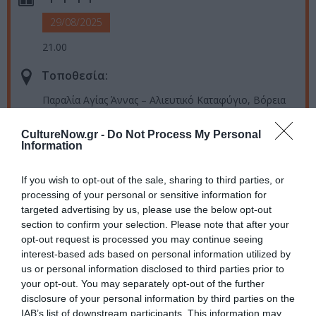
29/08/2025
21.00
Τοποθεσία:
Παραλία Αγίας Άννας – Αλιευτικό Καταφύγιο, Βόρεια
Έυβοια
CultureNow.gr -
Do Not Process My Personal
Eισιτήρια:
Information
Είσοδος ελεύθερη
If you wish to opt-out of the sale, sharing to third parties, or
Πληροφορίες / Κρατήσεις:
processing of your personal or sensitive information for
targeted advertising by us, please use the below opt-out
megaron.gr
section to confirm your selection. Please note that after your
opt-out request is processed you may continue seeing
interest-based ads based on personal information utilized by
Ακολουθήστε το Culturenow.gr στο
Google News
και
us or personal information disclosed to third parties prior to
μάθετε πρώτοι όλες τις ειδήσεις
your opt-out. You may separately opt-out of the further
disclosure of your personal information by third parties on the
Δείτε όλα τα
τελευταία νέα
για την Τέχνη και τον
IAB’s list of downstream participants. This information may