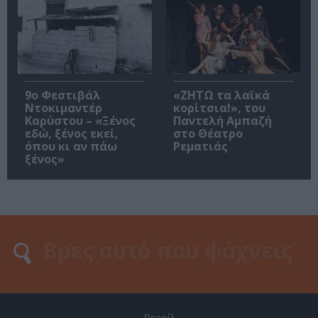
9ο Φεστιβάλ
«ΖΗΤΩ τα λαϊκά
Ντοκιμαντέρ
κορίτσια!», του
Καρύστου – «Ξένος
Παντελή Αμπαζή
εδώ, ξένος εκεί,
στο Θέατρο
όπου κι αν πάω
Ρεματιάς
ξένος»
Προφίλ