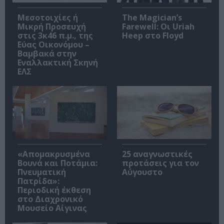
Μεσοτοιχίες ή
The Magician’s
Μικρή Προσευχή
Farewell: Οι Uriah
στις 3κ46 π.μ., της
Heep στο Floyd
Εύας Οικονόμου –
Βαμβακά στην
Εναλλακτική Σκηνή
ΕΛΣ
«Απομακρυσμένα
25 αναγνωστικές
Βουνά και Ποτάμια:
προτάσεις για τον
Πνευματική
Αύγουστο
Πατρίδα»:
Περιοδική έκθεση
στο Διαχρονικό
Μουσείο Αίγινας