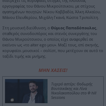
διατρέχει τις κορυφαίες στιγμές της πλούσιας
εργογραφίας του Θάνου Μικρούτσικου, με στίχους
αγαπημένων ποιητών: Νίκου Καββαδία, Άλκη Αλκαίου,
Μάνου Ελευθερίου, Μιχάλη Γκανά, Κώστα Τριπολίτη.
Στη μουσική διεύθυνση, ο
Θύμιος Παπαδόπουλος
,
σταθερός συνοδοιπόρος και στενός συνεργάτης του
Θάνου Μικρούτσικου, ο οποίος είχε αναφερθεί σε
εκείνον ως «το alter ego μου». Μαζί τους, επί σκηνής,
κορυφαίοι μουσικοί – σολίστ, που μετέχουν σε αυτό το
ταξίδι τιμής και μνήμης.
ΜΗΝ ΧΑΣΕΙΣ!
Τυχερό αστέρι: Θοδωρής
Βουτσικάκης και Λίνα
Νικολακοπούλου στο Φ hill
Sessions