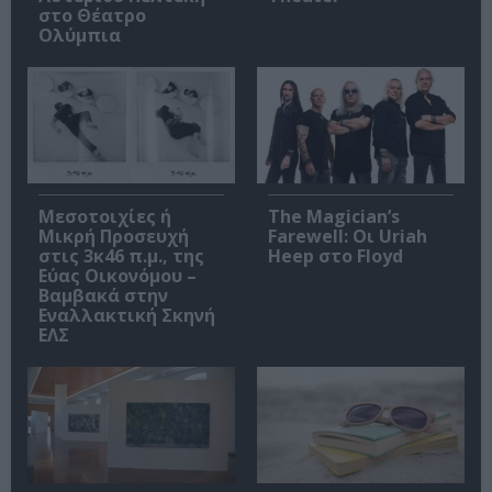
στο Θέατρο
Ολύμπια
Μεσοτοιχίες ή
The Magician’s
Μικρή Προσευχή
Farewell: Οι Uriah
στις 3κ46 π.μ., της
Heep στο Floyd
Εύας Οικονόμου –
Βαμβακά στην
Εναλλακτική Σκηνή
ΕΛΣ