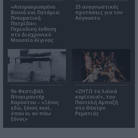
«Απομακρυσμένα
25 αναγνωστικές
Βουνά και Ποτάμια:
προτάσεις για τον
Πνευματική
Αύγουστο
Πατρίδα»:
Περιοδική έκθεση
στο Διαχρονικό
Μουσείο Αίγινας
9ο Φεστιβάλ
«ΖΗΤΩ τα λαϊκά
Ντοκιμαντέρ
κορίτσια!», του
Καρύστου – «Ξένος
Παντελή Αμπαζή
εδώ, ξένος εκεί,
στο Θέατρο
όπου κι αν πάω
Ρεματιάς
ξένος»