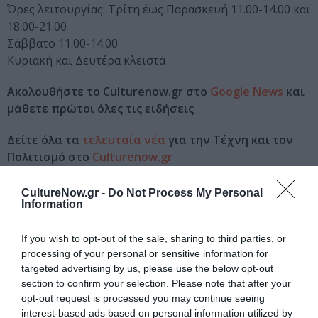
Ώρες λειτουργίας: Τρίτη έως Παρασκευή 11.00-14.00 και
18.00-21.00
Σάββατο 11.00-14.00
Κυριακή και Δευτέρα κλειστά
Ακολουθήστε το Culturenow.gr στο
Google News
και
μάθετε πρώτοι όλες τις ειδήσεις
Δείτε όλα τα
τελευταία νέα
για την Τέχνη και τον
Πολιτισμό στο
Culturenow.gr
Νέοι Διαγωνισμοί
❯
CultureNow.gr -
Do Not Process My Personal
Information
Tags
If you wish to opt-out of the sale, sharing to third parties, or
processing of your personal or sensitive information for
ΕΚΔΟΣΕΙΣ ΚΑΣΤΑΝΙΩΤΗ
targeted advertising by us, please use the below opt-out
section to confirm your selection. Please note that after your
Newsletter
opt-out request is processed you may continue seeing
interest-based ads based on personal information utilized by