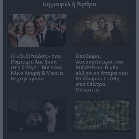
Δημοφιλή Άρθρα
O «Οιδίποδας» του
Θεοδώρα,
Ρόμπερτ Άικ ξανά
Αυτοκράτειρα του
στη Στέγη – Με τους
Βυζαντίου: Η νέα
Νίκο Κουρή & Μαρία
ελληνική όπερα του
Κεχαγιόγλου
Θεόδωρου Στάθη
στο θέατρο
Ολύμπια