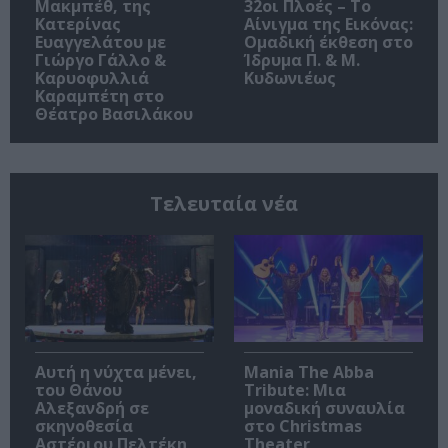
Μακμπέθ, της
32οι Πλοές – Το
Κατερίνας
Αίνιγμα της Εικόνας:
Ευαγγελάτου με
Ομαδική έκθεση στο
Γιώργο Γάλλο &
Ίδρυμα Π. & Μ.
Καρυοφυλλιά
Κυδωνιέως
Καραμπέτη στο
Θέατρο Βασιλάκου
Τελευταία νέα
Αυτή η νύχτα μένει,
Mania The Abba
του Θάνου
Tribute: Μια
Αλεξανδρή σε
μοναδική συναυλία
σκηνοθεσία
στο Christmas
Αστέριου Πελτέκη
Theater