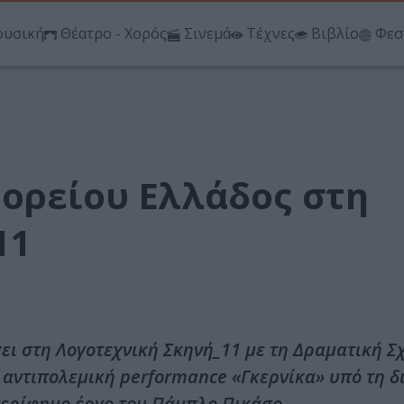
υσική
Θέατρο - Χορός
Σινεμά
Τέχνες
Βιβλίο
Φεσ
Βορείου Ελλάδος στη
11
ι στη Λογοτεχνική Σκηνή_11 με τη Δραματική Σχ
 αντιπολεμική performance «Γκερνίκα» υπό τη δ
περίφημο έργο του Πάμπλο Πικάσο.