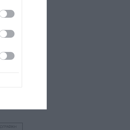
και
 εδώ!
❯
ΩΓΡΑΦΙΚΗ