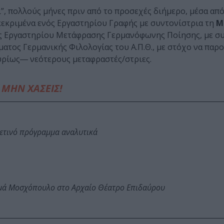
ι”, πολλούς μήνες πριν από το προσεχές διήμερο, μέσα από
κεκριμένα ενός Εργαστηρίου Γραφής με συντονίστρια τη
Μ
νός Εργαστηρίου Μετάφρασης Γερμανόφωνης Ποίησης, με σ
ατος Γερμανικής Φιλολογίας του Α.Π.Θ., με στόχο να παρο
υρίως― νεότερους μεταφραστές/στριες.
ΜΗΝ ΧΑΣΕΙΣ!
φετινό πρόγραμμα αναλυτικά
ωμά Μοσχόπουλο στο Αρχαίο Θέατρο Επιδαύρου