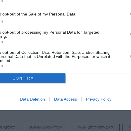
Τοποθεσία:
In
Δημοτικό Θέατρο «Άνετον», Παρασκευοπούλου 42 
o opt-out of the Sale of my Personal Data.
Κωνσταντινουπόλεως, Θεσσαλονίκη
In
Θέατρο Άνετον
to opt-out of processing my Personal Data for Targeted
ing.
In
o opt-out of Collection, Use, Retention, Sale, and/or Sharing
ersonal Data that Is Unrelated with the Purposes for which it
lected.
In
μάθετε πρώτοι όλες τις ειδήσεις
CONFIRM
ολιτισμό στο
Culturenow.gr
r
Δες
Data Deletion
Data Access
Privacy Policy
 ΕΚΘΕΣΕΙΣ
ΕΛΕΝΑ ΜΑΡΟΥΤΣΟΥ
ΕΛΛΗΝΕΣ ΣΥΓΓΡΑΦΕΙΣ
Ζ