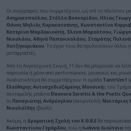
Οι συγγραφείς που συμμετέχουν, ως επί το πλείστον με
Ασημακοπούλου, Στέλλα Βοσκαρίδου, Ηλίας Γεωργι
Θάνος Μηλιός Καρακατσάνης, Κωνσταντίνα Κορρυβάν
Κατερίνα Μαρδακιούπη, Έλενα Μαρούτσου, Γιώργ
Νικολάου, Αθηνά Παπανικολάου, Σταμάτης Πολενά
Χατζηκυριάκου
. Το έργο τους θα προλογίσουν άλλοι γ
μεταφραστές.
Από τη Λογοτεχνική Σκηνή_11 δεν θα μπορούσε να λείπε
παρουσία ή μέσα από performances, μουσικοί και μουσ
Αναλυτικότερα θα συμμετάσχουν: Η ομάδα
TantrUm1
(
Ελεύθερης Αυτοσχεδιαζόμενης Μουσική
ς του Τμήμα
πενταμελής μπάντα
Eleonora Soreitis & the Poetic Qu
οι
Παναγιώτης Ανδρέογλου
(ακορντεόν),
Νεκτάριος 
Νικολαΐδης
(βιολί).
Ακόμη, η
Δραματική Σχολή του Κ.Θ.Β.Ε
θα παρουσιάσε
Κωνσταντίνου Γεράρδου,
ενώ η
Ιωάννα Λιούτσια
τη