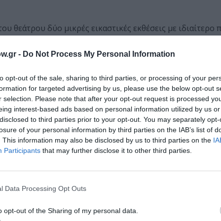
του θεάτρου δύο μικρές εικαστικές εκθέσεις με ιδιαίτερο 
ης που “συνομιλούν” με στίχους της ελληνικής hip-hop, ε
 την έκθεση
«SoulTatoο: Βιογραφικές σωματογραφίες»
.
w.gr -
Do Not Process My Personal Information
Γιώργο Κορδομενίδη
, στο πλαίσιο του φεστιβάλ «Παρά θίν
to opt-out of the sale, sharing to third parties, or processing of your per
νιές (μέχρι το 2014) σε αυτό το οργανωτικό πλαίσιο.
formation for targeted advertising by us, please use the below opt-out s
r selection. Please note that after your opt-out request is processed y
ριοδικό
«Εντευκτήριο»
και την υλοποιεί σε συνεργασία μ
eing interest-based ads based on personal information utilized by us or
είναι η Πολιτιστική Εταιρεία. Χορηγός η ΕΥΑΘ.
disclosed to third parties prior to your opt-out. You may separately opt-
losure of your personal information by third parties on the IAB’s list of
ιώργος Κορδομενίδης, υπεύθυνος για όλες τις δράσεις το
. This information may also be disclosed by us to third parties on the
IA
Participants
that may further disclose it to other third parties.
ο φετινό καλλιτεχνικό πρόγραμμα επιμελήθηκαν οι
Τέλλος
l Data Processing Opt Outs
o opt-out of the Sharing of my personal data.