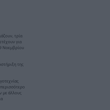
ιάζουν, τρία
ετέχουν για
19 Νοεμβρίου
οστήριξη της
ογοτεχνίας
 περισσότερο
ν με άλλους
ια