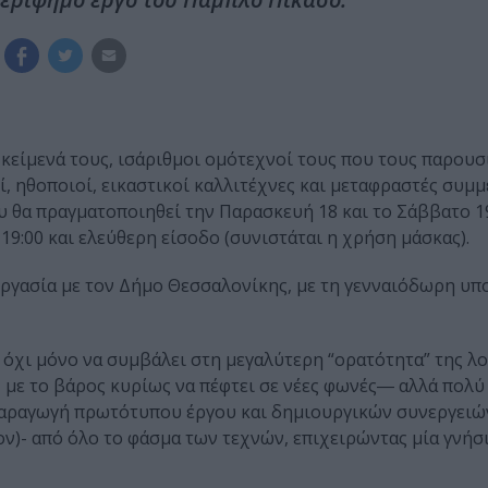
κείμενά τους, ισάριθμοι ομότεχνοί τους που τους παρουσ
, ηθοποιοί, εικαστικοί καλλιτέχνες και μεταφραστές συμμ
ου θα πραγματοποιηθεί την Παρασκευή 18 και το Σάββατο 
 19:00 και ελεύθερη είσοδο (συνιστάται η χρήση μάσκας).
εργασία με τον Δήμο Θεσσαλονίκης, με τη γενναιόδωρη υπ
όχι μόνο να συμβάλει στη μεγαλύτερη “ορατότητα” της λ
με το βάρος κυρίως να πέφτει σε νέες φωνές― αλλά πολύ
ν παραγωγή πρωτότυπου έργου και δημιουργικών συνεργειώ
ον)- από όλο το φάσμα των τεχνών, επιχειρώντας μία γνήσ