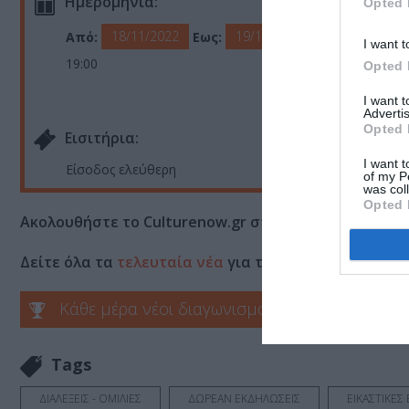
Ημερομηνία:
Opted 
18/11/2022
19/11/2022
Από:
Εως:
I want t
19:00
Opted 
I want 
Advertis
Opted 
Eισιτήρια:
I want t
Είσοδος ελεύθερη
of my P
was col
Opted 
Ακολουθήστε το Culturenow.gr στο
Google News
και 
Δείτε όλα τα
τελευταία νέα
για την Τέχνη και τον Π
Κάθε μέρα νέοι διαγωνισμοί στο Culturenow.g
Tags
ΔΙΑΛΕΞΕΙΣ - ΟΜΙΛΙΕΣ
ΔΩΡΕΑΝ ΕΚΔΗΛΩΣΕΙΣ
ΕΙΚΑΣΤΙΚΕΣ