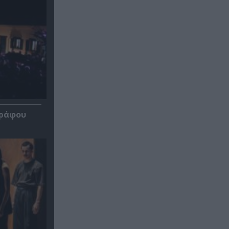
γράφου