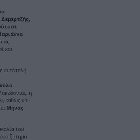
να
 Δεμερτζής,
ούτσια,
Μαριάννα
τας
ί και
με αυτοτελή
νολο
Μακεδονίας, η
, καθώς και
και
Μηνάς
σκαλία του
 στο ζήτημα