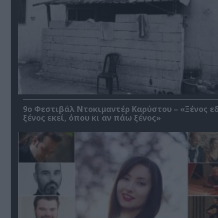
9ο Φεστιβάλ Ντοκιμαντέρ Καρύστου – «Ξένος ε
ξένος εκεί, όπου κι αν πάω ξένος»