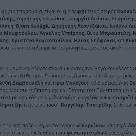
 φυσική παρουσία, είναι οι (με αλφαβητική σειρά):
Κατερί
άδης, Δημήτρης Γκιούλος, Γεωργία Διάκου, Σταμάτης
τη, Björn Kuhligk, Δημήτρης Λεοντζάκος, Ιωάννα Λι
ος Μουφτόγλου, Άγγελος Μπέρτος, Βίκυ Μπρούσαλη, 
κης, Χριστίνα Ραφτοπούλου, Ηλίας Στόφυλας
και
Κώσ
νωστοί και καταξιωμένοι συγγραφείς, κριτικοί, ακαδημαϊκο
ι η μουσική. Άλλοτε πλαισιώνοντας τον λόγο και άλλοτε 
ικά σύνολα θα συνοδεύσουν τις δράσεις των δύο ημερών.
Ανθή Δαμβουνέλη
και
Ηρώ Μενέγου
), το δωδεκαμελές
Σύ
τος Μουσικής Επιστήμης και Τέχνης του Πανεπιστημίου 
artet
με πρωτότυπες μελοποιήσεις αγγλόφωνων ποιημάτων
Καρατζής
(κοντραμπάσο),
Βαγγέλης Τσοτρίδης
(κιθάρα) 
ι την αντιπολεμική performance
«Γκερνίκα»
υπό τη διδα
ν performance
«Τι νέες που φτάσαμεν εδώ»
, ένα σχόλιο