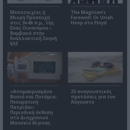
Μεσοτοιχίες ή
The Magician’s
Μικρή Προσευχή
Farewell: Οι Uriah
στις 3κ46 π.μ., της
Heep στο Floyd
Εύας Οικονόμου –
Βαμβακά στην
Εναλλακτική Σκηνή
ΕΛΣ
«Απομακρυσμένα
25 αναγνωστικές
Βουνά και Ποτάμια:
προτάσεις για τον
Πνευματική
Αύγουστο
Πατρίδα»:
Περιοδική έκθεση
στο Διαχρονικό
Μουσείο Αίγινας