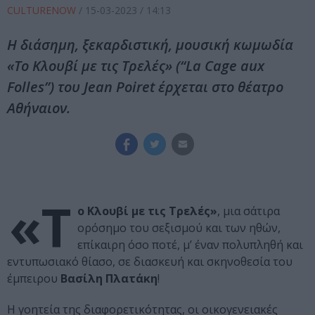
CULTURENOW
/
15-03-2023
/ 14:13
Η διάσημη, ξεκαρδιστική, μουσική κωμωδία
«Το Κλουβί με τις Τρελές» (“La Cage aux
Folles”) του Jean Poiret έρχεται στο θέατρο
Αθήναιον.
«Τ
ο Κλουβί με τις Τρελές»
, μια σάτιρα
ορόσημο του σεξισμού και των ηθών,
επίκαιρη όσο ποτέ, μ’ έναν πολυπληθή και
εντυπωσιακό θίασο, σε διασκευή και σκηνοθεσία του
έμπειρου
Βασίλη Πλατάκη
!
Η γοητεία της διαφορετικότητας, οι οικογενειακές