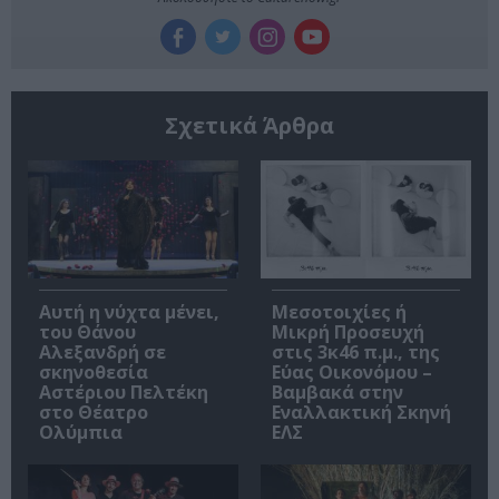
Σχετικά Άρθρα
Αυτή η νύχτα μένει,
Μεσοτοιχίες ή
του Θάνου
Μικρή Προσευχή
Αλεξανδρή σε
στις 3κ46 π.μ., της
σκηνοθεσία
Εύας Οικονόμου –
Αστέριου Πελτέκη
Βαμβακά στην
στο Θέατρο
Εναλλακτική Σκηνή
Ολύμπια
ΕΛΣ