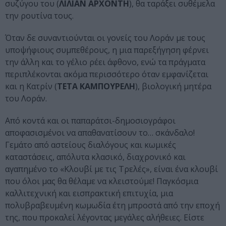
συζύγου του (
ΛΙΛΙΑΝ ΑΡΧΟΝΤΗ
), θα ταράξει συθέμελα
την ρουτίνα τους.
Όταν δε συναντιούνται οι γονείς του Λοράν με τους
υποψήφιους συμπεθέρους, η μια παρεξήγηση φέρνει
την άλλη και το γέλιο ρέει άφθονο, ενώ τα πράγματα
περιπλέκονται ακόμα περισσότερο όταν εμφανίζεται
και η Κατρίν (
ΤΕΤΑ ΚΑΜΠΟΥΡΕΛΗ
), βιολογική μητέρα
του Λοράν.
Από κοντά και οι παπαράτσι-δημοσιογράφοι
αποφασισμένοι να απαθανατίσουν το… σκάνδαλο!
Γεμάτο από αστείους διαλόγους και κωμικές
καταστάσεις, απόλυτα κλασικό, διαχρονικό και
αγαπημένο το «Κλουβί με τις Τρελές», είναι ένα κλουβί
που όλοι μας θα θέλαμε να κλειστούμε! Παγκόσμια
καλλιτεχνική και εισπρακτική επιτυχία, μια
πολυβραβευμένη κωμωδία έτη μπροστά από την εποχή
της, που προκαλεί λέγοντας μεγάλες αλήθειες. Είστε