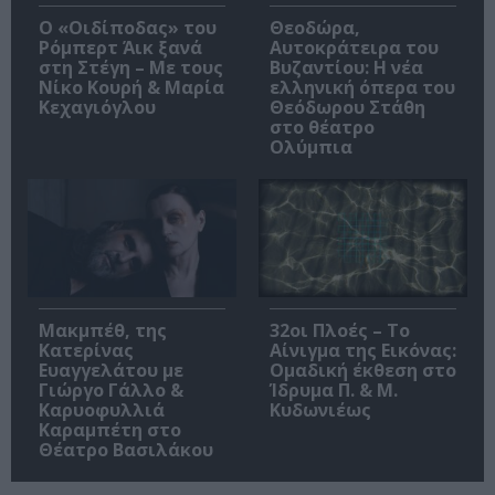
O «Οιδίποδας» του
Θεοδώρα,
Ρόμπερτ Άικ ξανά
Αυτοκράτειρα του
στη Στέγη – Με τους
Βυζαντίου: Η νέα
Νίκο Κουρή & Μαρία
ελληνική όπερα του
Κεχαγιόγλου
Θεόδωρου Στάθη
στο θέατρο
Ολύμπια
Μακμπέθ, της
32οι Πλοές – Το
Κατερίνας
Αίνιγμα της Εικόνας:
Ευαγγελάτου με
Ομαδική έκθεση στο
Γιώργο Γάλλο &
Ίδρυμα Π. & Μ.
Καρυοφυλλιά
Κυδωνιέως
Καραμπέτη στο
Θέατρο Βασιλάκου