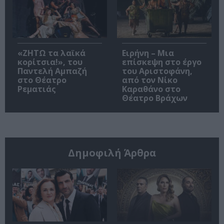
«ΖΗΤΩ τα λαϊκά
Ειρήνη – Μια
κορίτσια!», του
επίσκεψη στο έργο
Παντελή Αμπαζή
του Αριστοφάνη,
στο Θέατρο
από τον Νίκο
Ρεματιάς
Καραθάνο στο
Θέατρο Βράχων
Δημοφιλή Άρθρα