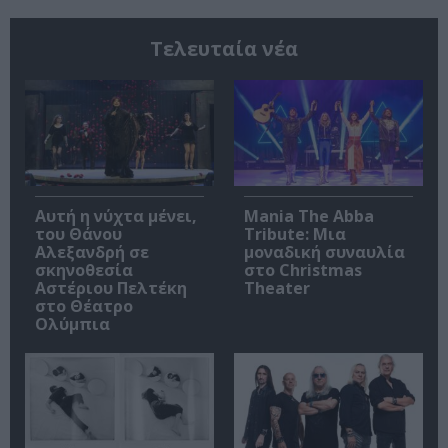
Τελευταία νέα
Αυτή η νύχτα μένει,
Mania The Abba
του Θάνου
Tribute: Μια
Αλεξανδρή σε
μοναδική συναυλία
σκηνοθεσία
στο Christmas
Αστέριου Πελτέκη
Theater
στο Θέατρο
Ολύμπια