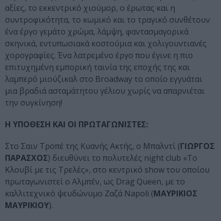
αξίες, το εκκεντρικό χιούμορ, ο έρωτας και η
συντροφικότητα, το κωμικό και το τραγικό συνθέτουν
ένα έργο γεμάτο χρώμα, λάμψη, φαντασμαγορικά
σκηνικά, εντυπωσιακά κοστούμια και χολιγουντιανές
χορογραφίες. Ένα λατρεμένο έργο που έγινε η πιο
επιτυχημένη εμπορική ταινία της εποχής της και
λαμπερό μιούζικαλ στο Broadway το οποίο εγγυάται
μια βραδιά ασταμάτητου γέλιου χωρίς να απαρνιέται
την συγκίνηση!
Η ΥΠΟΘΕΣΗ ΚΑΙ ΟΙ ΠΡΩΤΑΓΩΝΙΣΤΕΣ:
Στο Σαιν Τροπέ της Κυανής Ακτής, ο Μπαλντί (
ΓΙΩΡΓΟΣ
ΠΑΡΑΣΧΟΣ
) διευθύνει το πολυτελές night club «Το
Κλουβί με τις Τρελές», στο κεντρικό show του οποίου
πρωταγωνιστεί ο Αλμπέν, ως Drag Queen, με το
καλλιτεχνικό ψευδώνυμο Ζαζά Napoli (
ΜΑΥΡΙΚΙΟΣ
ΜΑΥΡΙΚΙΟΥ
).