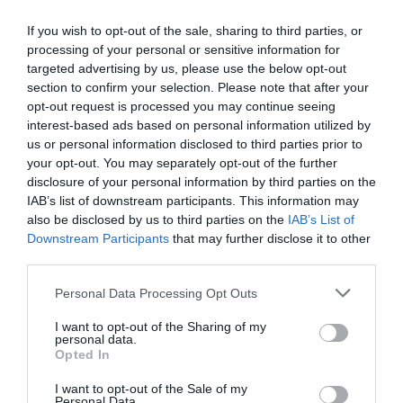
31/03/2023
02/04/2023
Από:
Εως:
Παρασκευή, 21:00 | Σάββατο-Κυριακή, 18:15 & 21:00
If you wish to opt-out of the sale, sharing to third parties, or
processing of your personal or sensitive information for
Τοποθεσία:
targeted advertising by us, please use the below opt-out
section to confirm your selection. Please note that after your
Θέατρο Αθήναιον, Βασ.Όλγας 35, Θεσσαλονική
opt-out request is processed you may continue seeing
interest-based ads based on personal information utilized by
Θέατρο Αθήναιον
us or personal information disclosed to third parties prior to
your opt-out. You may separately opt-out of the further
Eισιτήρια:
disclosure of your personal information by third parties on the
IAB’s list of downstream participants. This information may
€20.00, €15.00, €12.00, GROUPS / ΟΜΑΔΙΚΕΣ
also be disclosed by us to third parties on the
IAB’s List of
ΚΡΑΤΗΣΕΙΣ: €12, ΣΥΝΤΑΞΙΟΥΧΟΙ-ΑΜΕΑ: €10.00
Downstream Participants
that may further disclose it to other
third parties.
Πληροφορίες / Κρατήσεις:
Personal Data Processing Opt Outs
Τηλ: 6906467283, 6977324963 |
theatroathinaion.gr
I want to opt-out of the Sharing of my
personal data.
Ακολουθήστε το Culturenow.gr στο
Google News
και
Opted In
μάθετε πρώτοι όλες τις ειδήσεις
I want to opt-out of the Sale of my
Personal Data.