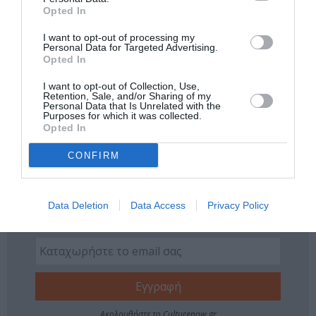
Δείτε όλα τα
τελευταία νέα
για την Τέχνη και τον
Opted In
Πολιτισμό στο
Culturenow.gr
I want to opt-out of processing my
Personal Data for Targeted Advertising.
Νέοι Διαγωνισμοί
❯
Opted In
I want to opt-out of Collection, Use,
Tags
Retention, Sale, and/or Sharing of my
Personal Data that Is Unrelated with the
Purposes for which it was collected.
ΘΕΑΤΡΙΚΕΣ ΠΑΡΑΣΤΑΣΕΙΣ 2022 - 2023
ΚΩΜΩΔΙΑ
Opted In
ΜΑΥΡΙΚΙΟΣ ΜΑΥΡΙΚΙΟΥ
CONFIRM
Newsletter
Data Deletion
Data Access
Privacy Policy
Κάθε βδομάδα στο e-mail σας τα τελευταία νέα για
την Τέχνη και τον Πολιτισμό!
Ακολουθήστε το Culturenow.gr