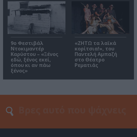
9ο Φεστιβάλ
«ΖΗΤΩ τα λαϊκά
Ντοκιμαντέρ
κορίτσια!», του
Καρύστου – «Ξένος
Παντελή Αμπαζή
εδώ, ξένος εκεί,
στο Θέατρο
όπου κι αν πάω
Ρεματιάς
ξένος»