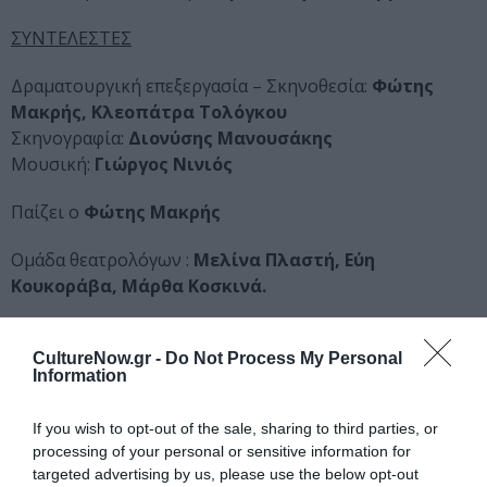
ΣΥΝΤΕΛΕΣΤΕΣ
Δραματουργική επεξεργασία – Σκηνοθεσία:
Φώτης
Μακρής, Κλεοπάτρα Τολόγκου
Σκηνογραφία:
Διονύσης Μανουσάκης
Μουσική:
Γιώργος Νινιός
Παίζει ο
Φώτης Μακρής
Ομάδα θεατρολόγων :
Μελίνα Πλαστή, Εύη
Κουκοράβα, Μάρθα Κοσκινά.
ΔΙΑΡΚΕΙΑ:
80 λεπτά (χωρίς διάλειμμα)
CultureNow.gr -
Do Not Process My Personal
Information
Το blog της παράστασης:
http://kivotio.tumblr.com
If you wish to opt-out of the sale, sharing to third parties, or
processing of your personal or sensitive information for
Το Κιβώτιο θα παρουσιαστεί για τρεις επιπλέον
targeted advertising by us, please use the below opt-out
παραστάσεις στις 10, 21 και 22 Απριλίου. Περισσότερες