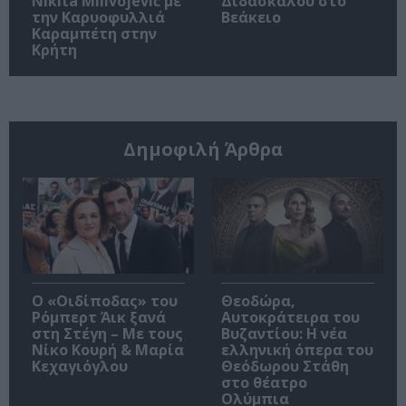
Nikita Milivojević με
Διδασκάλου στο
την Καρυοφυλλιά
Βεάκειο
Καραμπέτη στην
Κρήτη
Δημοφιλή Άρθρα
O «Οιδίποδας» του
Θεοδώρα,
Ρόμπερτ Άικ ξανά
Αυτοκράτειρα του
στη Στέγη – Με τους
Βυζαντίου: Η νέα
Νίκο Κουρή & Μαρία
ελληνική όπερα του
Κεχαγιόγλου
Θεόδωρου Στάθη
στο θέατρο
Ολύμπια