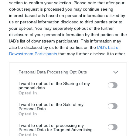
section to confirm your selection. Please note that after your
πληροφορίες μπορείτε να δείτε
εδώ
.
opt-out request is processed you may continue seeing
interest-based ads based on personal information utilized by
Ταυτότητα Εκδήλωσης
us or personal information disclosed to third parties prior to
your opt-out. You may separately opt-out of the further
disclosure of your personal information by third parties on the
Ημερομηνία:
IAB’s list of downstream participants. This information may
also be disclosed by us to third parties on the
IAB’s List of
30/09/2016
07/04/2017
Από:
Εως:
Downstream Participants
that may further disclose it to other
10/04/2017
21/04/2017
22/04/2017
third parties.
Παρασκευή στις 21.00
Personal Data Processing Opt Outs
Έξτρα παραστάσεις: Δευτέρα 10/4 στις 21.00
Παρασκευή 21/4 στις 21.00
I want to opt-out of the Sharing of my
Σάββατο 22/4 στις 21.00
personal data.
Opted In
Τοποθεσία:
I want to opt-out of the Sale of my
Personal Data.
Studio Μαυρομιχάλη, Μαυρομιχάλη 134, Εξάρχεια
Opted In
Studio Μαυρομιχάλη
I want to opt-out of processing my
Personal Data for Targeted Advertising.
Opted In