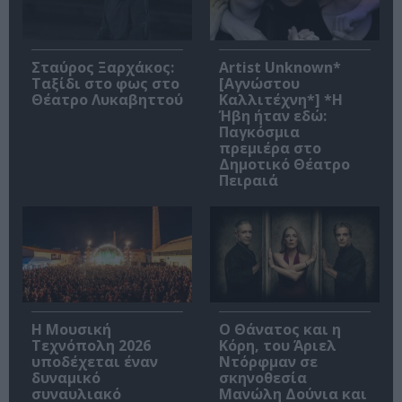
Σταύρος Ξαρχάκος:
Artist Unknown*
Ταξίδι στο φως στο
[Αγνώστου
Θέατρο Λυκαβηττού
Καλλιτέχνη*] *Η
Ήβη ήταν εδώ:
Παγκόσμια
πρεμιέρα στο
Δημοτικό Θέατρο
Πειραιά
Η Μουσική
Ο Θάνατος και η
Τεχνόπολη 2026
Κόρη, του Άριελ
υποδέχεται έναν
Ντόρφμαν σε
δυναμικό
σκηνοθεσία
συναυλιακό
Μανώλη Δούνια και