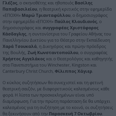
Γλέζος
, ο σκηνοθέτης και ηθοποιός
Βασίλης
Παπαβασιλείου
, η θεατρική κριτικός στην εφημερίδα
«ΕΠΟΧΗ»
Μαρώ Τριανταφύλλου
, ο δημοσιογράφος
στην εφημερίδα «ΕΠΟΧΗ»
Παύλος Κλαυδιανός
, ο
δημοσιογράφος και
συγγραφέας Χριστόφορος
Κάσδαγλης
, η συντονίστρια του Γραφείου Αθήνας του
Πανελληνίου Δικτύου για το Θέατρο στην Εκπαίδευση
Χαρά Τσουκαλά
, η Δικηγόρος και πρώην πρόεδρος
της Βουλής,
Ζωή
Κωνσταντοπούλου
, ο συγγραφέας
Χρήστος Αγγελάκος
και ο Θεατρολόγος και καθηγητής
στα Πανεπιστήμια του Winchester, Kingston και
Canterbury Christ Church,
Φίλιππος Χάγιερ
.
Ο κύκλος συζητήσεων θα συνεχιστεί και τη φετινή
θεατρική σαιζόν, με διαφορετικούς καλεσμένους κάθε
φορά. Η λίστα των προσκεκλημένων είναι υπό
διαμόρφωση. Για την πρώτη παράσταση δε θα υπάρχει
καλεσμένος για τη συζήτηση με το κοινό, οι συζητήσεις
θα ξεκινήσουν από την
Παρασκευή 7 Οκτωβρίου
.