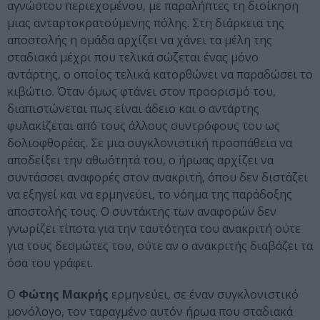
αγνώστου περιεχομένου, με παραλήπτες τη διοίκηση
μιας ανταρτοκρατούμενης πόλης. Στη διάρκεια της
αποστολής η ομάδα αρχίζει να χάνει τα μέλη της
σταδιακά μέχρι που τελικά σώζεται ένας μόνο
αντάρτης, ο οποίος τελικά κατορθώνει να παραδώσει το
κιβώτιο. Όταν όμως φτάνει στον προορισμό του,
διαπιστώνεται πως είναι άδειο και ο αντάρτης
φυλακίζεται από τους άλλους συντρόφους του ως
δολιοφθορέας. Σε μια συγκλονιστική προσπάθεια να
αποδείξει την αθωότητά του, ο ήρωας αρχίζει να
συντάσσει αναφορές στον ανακριτή, όπου δεν διστάζει
να εξηγεί και να ερμηνεύει, το νόημα της παράδοξης
αποστολής τους. Ο συντάκτης των αναφορών δεν
γνωρίζει τίποτα για την ταυτότητα του ανακριτή ούτε
για τους δεσμώτες του, ούτε αν ο ανακριτής διαβάζει τα
όσα του γράφει.
Ο
Φώτης Μακρής
ερμηνεύει, σε έναν συγκλονιστικό
μονόλογο, τον ταραγμένο αυτόν ήρωα που σταδιακά