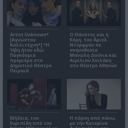
Artist Unknown*
Ο Θάνατος και η
[Αγνώστου
Κόρη, του Άριελ
Καλλιτέχνη*] *Η
Ντόρφμαν σε
Ήβη ήταν εδώ:
σκηνοθεσία
Παγκόσμια
Μανώλη Δούνια και
πρεμιέρα στο
Αιμίλιου Χειλάκη
Δημοτικό Θέατρο
στο Θέατρο Αθηνών
Πειραιά
Μήδεια, του
Η πόρνη από πάνω,
Ευριπίδη από τον
με την Κατερίνα