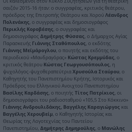
Οι καλεσμένοι στον Κύκλο Συζητήσεων για τη θεατρική
σαιζόν 2015-16 ήταν: ο συγγραφέας, κριτικός θεάτρου,
πρόεδρος της Επιτροπής Θεάτρου και Χορού
Λέανδρος
Πολενάκης
, ο συγγραφέας και δημοσιογράφος
Περικλής Κοροβέσης
, ο συγγραφέας και
δημοσιογράφος
Δημήτρης Φύσσας
, ο Δήμαρχος Αγίας
Παρασκευής
Γιάννης Σταθόπουλος
, ο εκδότης
Γιάννης Μεϊμάρογλου
, ο ποιητής και εκδότης του
περιοδικού «Μανδραγόρας»
Κώστας Κρεμμύδας
, ο
κριτικός θεάτρου
Κώστας Γεωργουσόπουλος
, η
ψυχολόγος-ψυχοθεραπεύτρια
Χρυσούλα Σταύρου
, ο
Καθηγητής του Πανεπιστημίου Κρήτης, Ιστορικός και
Πρόεδρος του Ελληνικού Ανοιχτού Πανεπιστημίου
Βασίλης Καρδάσης
, ο ποιητής
Τίτος Πατρίκιος
, οι
δημοσιογράφοι του ραδιοσταθμού «105,5 Στο Κόκκινο»
Γιάννης Ανδρουλιδάκης, Βαγγέλης Καραγιώργος
και
Βαγγέλης Χερουβείμ
, ο Καθηγητής Ιστορίας και
Θεωρίας της Λογοτεχνίας του Παντείου
Πανεπιστημίου,
Δημήτρης Δημηρούλης
, ο
Μανώλης