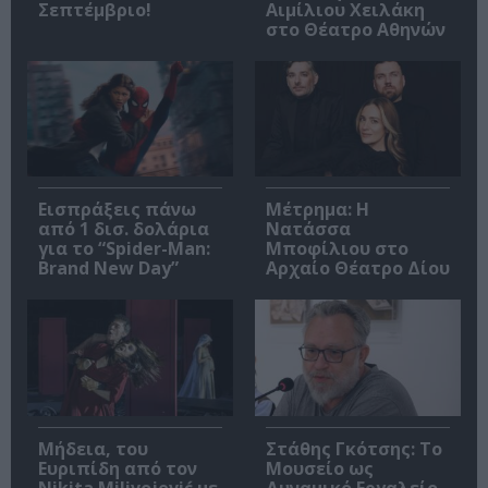
Σεπτέμβριο!
Αιμίλιου Χειλάκη
στο Θέατρο Αθηνών
Εισπράξεις πάνω
Μέτρημα: Η
από 1 δισ. δολάρια
Νατάσσα
για το “Spider-Man:
Μποφίλιου στο
Brand New Day”
Αρχαίο Θέατρο Δίου
Μήδεια, του
Στάθης Γκότσης: Το
Ευριπίδη από τον
Μουσείο ως
Nikita Milivojević με
Δυναμικό Εργαλείο