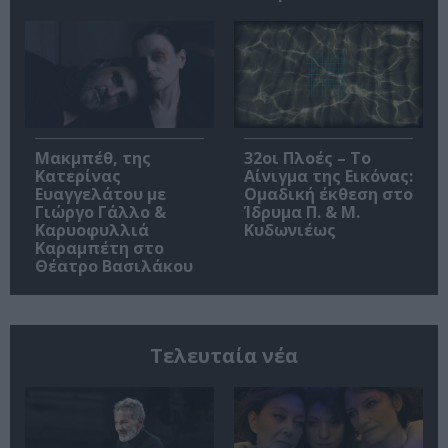
Μακμπέθ, της
32οι Πλοές – Το
Κατερίνας
Αίνιγμα της Εικόνας:
Ευαγγελάτου με
Ομαδική έκθεση στο
Γιώργο Γάλλο &
Ίδρυμα Π. & Μ.
Καρυοφυλλιά
Κυδωνιέως
Καραμπέτη στο
Θέατρο Βασιλάκου
Τελευταία νέα