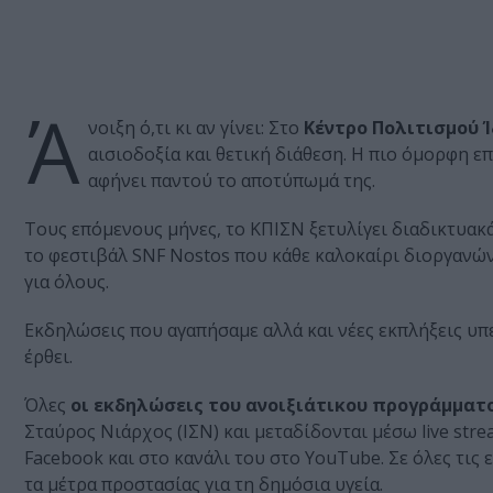
Ά
νοιξη ό,τι κι αν γίνει: Στο
Κέντρο Πολιτισμού Ί
αισιοδοξία και θετική διάθεση. Η πιο όμορφη ε
αφήνει παντού το αποτύπωμά της.
Τους επόμενους μήνες, το ΚΠΙΣΝ ξετυλίγει διαδικτυακ
το φεστιβάλ SNF Nostos που κάθε καλοκαίρι διοργανώ
για όλους.
Εκδηλώσεις που αγαπήσαμε αλλά και νέες εκπλήξεις υπ
έρθει.
Όλες
οι εκδηλώσεις του ανοιξιάτικου προγράμματο
Σταύρος Νιάρχος (ΙΣΝ) και μεταδίδονται μέσω live stre
Facebook και στο κανάλι του στο YouTube. Σε όλες τις
τα μέτρα προστασίας για τη δημόσια υγεία.