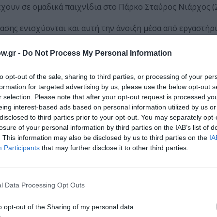
χουν σε ομαδικά παιχνίδια στο Πάρκο Σταύρος Νιάρχος (29
ασης ενισχύονται και αυτή την άνοιξη μέσα από εργαστήρι
το Ξέφωτο ετοιμάζεται να υποδεχτεί τους μικρούς ποδοσφα
κότερμα»
.
w.gr -
Do Not Process My Personal Information
φετινό
Athens Photo World
να αναδεικνύει τόσο τη δουλει
to opt-out of the sale, sharing to third parties, or processing of your per
 του οργανισμού World Press Photo, μέσα από σειρά συζη
formation for targeted advertising by us, please use the below opt-out s
1/05-12/06 έκθεση World Press Photo).
r selection. Please note that after your opt-out request is processed y
eing interest-based ads based on personal information utilized by us or
ρι,
το ΚΠΙΣΝ θα υποδεχθεί στους χώρους του το SNF N
disclosed to third parties prior to your opt-out. You may separately opt-
losure of your personal information by third parties on the IAB’s list of
α ποικίλο καλλιτεχνικό πρόγραμμα, και φυσικά τις εκδηλ
. This information may also be disclosed by us to third parties on the
IA
με θέμα «Ανθρωπότητα και Τεχνητή Νοημοσύνη», τους ΔΙΑ
Participants
that may further disclose it to other third parties.
σκοπικού δημοσιογραφικού οργανισμού iMEdD (incubator f
fnostos.org
.
l Data Processing Opt Outs
 αν γίνει!
o opt-out of the Sharing of my personal data.