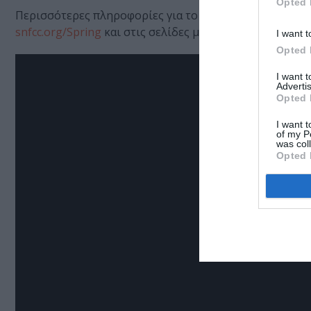
Opted 
Περισσότερες πληροφορίες για το ανοιξιάτικο πρόγρα
snfcc.org/Spring
και στις σελίδες μας στα social media 
I want t
Opted 
I want 
Advertis
Opted 
I want t
of my P
was col
Opted 