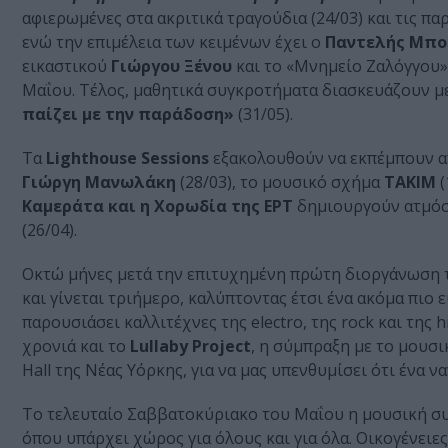
αφιερωμένες στα ακριτικά τραγούδια (24/03) και τις πα
ενώ την επιμέλεια των κειμένων έχει ο
Παντελής Μπο
εικαστικού
Γιώργου Ξένου
και το «Μνημείο Ζαλόγγου»
Μαΐου. Τέλος, μαθητικά συγκροτήματα διασκευάζουν 
παίζει με την παράδοση»
(31/05).
Τα
Lighthouse Sessions
εξακολουθούν να εκπέμπουν α
Γιώργη Μανωλάκη
(28/03), το μουσικό σχήμα
TAKIM
(
Καμεράτα και η Χορωδία της ΕΡΤ
δημιουργούν ατμόσφ
(26/04).
Οκτώ μήνες μετά την επιτυχημένη πρώτη διοργάνωση 
και γίνεται τριήμερο, καλύπτοντας έτσι ένα ακόμα πι
παρουσιάσει καλλιτέχνες της electro, της rock και της 
χρονιά και το
Lullaby Project
, η σύμπραξη με το μουσ
Hall της Νέας Υόρκης, για να μας υπενθυμίσει ότι ένα ν
Το τελευταίο Σαββατοκύριακο του Μαΐου η μουσική συν
όπου υπάρχει χώρος για όλους και για όλα. Οικογένειε