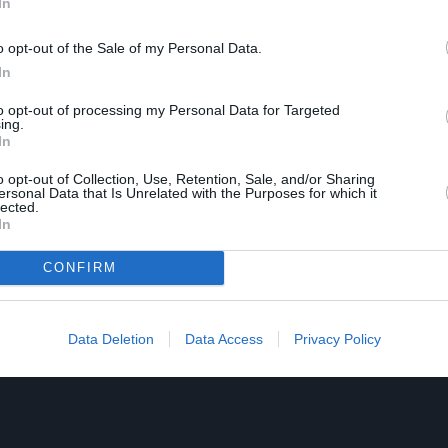
In
μμα εκδηλώσεων του ΚΠΙΣΝ μπορείτε να βρείτε στην ιστοσ
@SNFCC.
o opt-out of the Sale of my Personal Data.
In
to opt-out of processing my Personal Data for Targeted
ing.
In
o opt-out of Collection, Use, Retention, Sale, and/or Sharing
ersonal Data that Is Unrelated with the Purposes for which it
lected.
In
CONFIRM
Data Deletion
Data Access
Privacy Policy