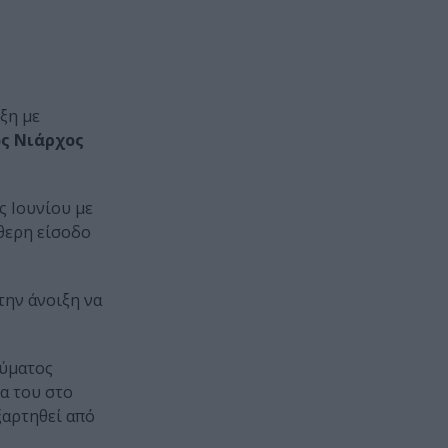
ξη με
ς Νιάρχος
ς Ιουνίου με
θερη είσοδο
την άνοιξη να
ρύματος
δα του στο
ξαρτηθεί από