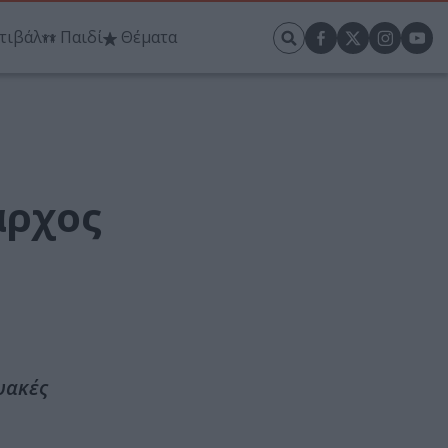
τιβάλ
Παιδί
Θέματα
άρχος
υακές