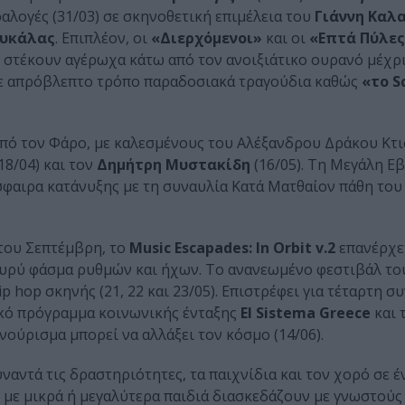
ραλογές (31/03) σε σκηνοθετική επιμέλεια του
Γιάννη Καλ
υκάλας
. Επιπλέον, οι
«Διερχόμενοι»
και οι
«Επτά Πύλε
 στέκουν αγέρωχα κάτω από τον ανοιξιάτικο ουρανό μέχρι
με απρόβλεπτο τρόπο παραδοσιακά τραγούδια καθώς
«το S
πό τον Φάρο, με καλεσμένους του Αλέξανδρου Δράκου Κτι
18/04) και τον
Δημήτρη Μυστακίδη
(16/05). Τη Μεγάλη Ε
αιρα κατάνυξης με τη συναυλία Κατά Ματθαίον πάθη του Κ
του Σεπτέμβρη, το
Music Escapades: In Orbit v.2
επανέρχε
ο ευρύ φάσμα ρυθμών και ήχων. Το ανανεωμένο φεστιβάλ το
hip hop σκηνής (21, 22 και 23/05). Επιστρέφει για τέταρτη 
ικό πρόγραμμα κοινωνικής ένταξης
El Sistema Greece
και 
ανούρισμα μπορεί να αλλάξει τον κόσμο (14/06).
αντά τις δραστηριότητες, τα παιχνίδια και τον χορό σε έ
ς με μικρά ή μεγαλύτερα παιδιά διασκεδάζουν με γνωστούς