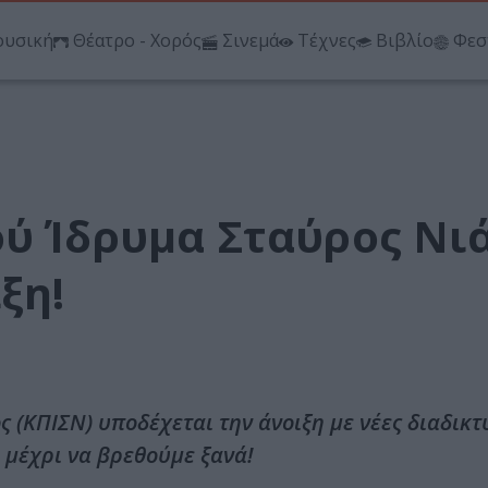
υσική
Θέατρο - Χορός
Σινεμά
Τέχνες
Βιβλίο
Φεσ
ού Ίδρυμα Σταύρος Νι
ξη!
 (ΚΠΙΣΝ) υποδέχεται την άνοιξη με νέες διαδικτ
μέχρι να βρεθούμε ξανά!