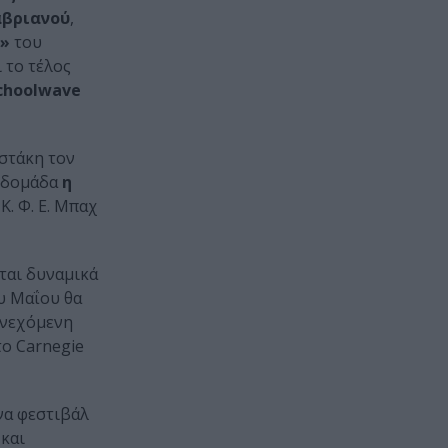
αβριανού
,
ς»
του
 το τέλος
choolwave
στάκη τον
βδομάδα
η
. Φ. Ε. Μπαχ
ται δυναμικά
υ Μαΐου θα
συνεχόμενη
το Carnegie
να φεστιβάλ
 και