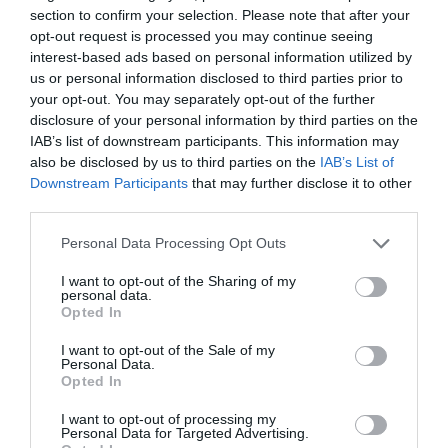
section to confirm your selection. Please note that after your
ΠΑΙΔΙΚΕΣ ΠΑΡΑΣΤΑΣΕΙΣ ΚΑΙ ΕΚΘΕΣΕΙΣ ΓΙΑ ΠΑΙΔΙΑ
opt-out request is processed you may continue seeing
interest-based ads based on personal information utilized by
Newsletter
us or personal information disclosed to third parties prior to
your opt-out. You may separately opt-out of the further
Κάθε βδομάδα στο e-mail σας τα τελευταία νέα για
disclosure of your personal information by third parties on the
την Τέχνη και τον Πολιτισμό!
IAB’s list of downstream participants. This information may
also be disclosed by us to third parties on the
IAB’s List of
Downstream Participants
that may further disclose it to other
third parties.
Personal Data Processing Opt Outs
Ακολουθήστε το Culturenow.gr
I want to opt-out of the Sharing of my
personal data.
Opted In
I want to opt-out of the Sale of my
Personal Data.
Σχετικά Άρθρα
Opted In
I want to opt-out of processing my
Personal Data for Targeted Advertising.