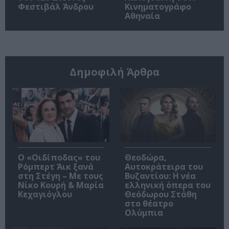
Φεστιβάλ Άνδρου
Κινηματογράφο
Αθηναία
Δημοφιλή Άρθρα
O «Οιδίποδας» του
Θεοδώρα,
Ρόμπερτ Άικ ξανά
Αυτοκράτειρα του
στη Στέγη – Με τους
Βυζαντίου: Η νέα
Νίκο Κουρή & Μαρία
ελληνική όπερα του
Κεχαγιόγλου
Θεόδωρου Στάθη
στο θέατρο
Ολύμπια