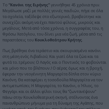
Το
“Κανόνι της Ειρήνης”
γεννήθηκε 45 χρόνια πριν.
Μεγάλωσε μαζί με πολλές γενιές παιδιών, πήγε σε όλα
τα σχολεία, ταξίδεψε στο εξωτερικό, βραβεύτηκε και
συνεχίζει ακόμη να έχει παντού φίλους, μικρούς και
μεγάλους. Μετά από τόσα χρόνια, η συγγραφέας του, η
Φρόσω Χατόγλου, του δίνει μια νέα ζωή, μέσα από τις
παραστάσεις του
Κουκλοθεάτρου Κρήτης
.
Πως βρέθηκε ένα τεράστιο και σκουριασμένο κανόνι
στη μέση ενός Λιβαδιού; Και γιατί όλα τα ζώα και τα
φυτά το..τρέμουν; Ο Λαγός και ο Ποντικός το φοβούνται
και μόνο που το βλέπουν..! Ο αέρας όμως και η βροχή,
έφεραν την νεογέννητη Μαργαρίτα δίπλα στον κύριο
Κανόνη. Θα καταφέρει η τοσοδούλα Μαργαρίτα να τον
αντιμετωπίσει; Η Μαργαρίτα, το Κανόνι, ο Ήλιος, το
Φεγγάρι και οι άλλοι φίλοι τους θα “ζωντανέψουν”
πάνω στην Κουκλοθεατρική σκηνή, στέλνοντας ένα
πανανθρώπινο μήνυμα για τη δύναμη της Αγάπης, που