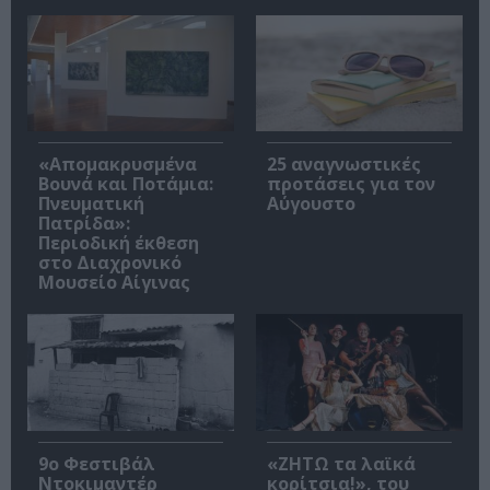
«Απομακρυσμένα
25 αναγνωστικές
Βουνά και Ποτάμια:
προτάσεις για τον
Πνευματική
Αύγουστο
Πατρίδα»:
Περιοδική έκθεση
στο Διαχρονικό
Μουσείο Αίγινας
9ο Φεστιβάλ
«ΖΗΤΩ τα λαϊκά
Ντοκιμαντέρ
κορίτσια!», του