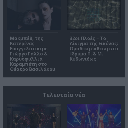
Μακμπέθ, της
32οι Πλοές – Το
Κατερίνας
Αίνιγμα της Εικόνας:
Ευαγγελάτου με
Ομαδική έκθεση στο
Γιώργο Γάλλο &
Ίδρυμα Π. & Μ.
Καρυοφυλλιά
Κυδωνιέως
Καραμπέτη στο
Θέατρο Βασιλάκου
Τελευταία νέα