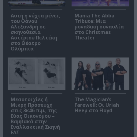
Αυτή η νύχτα μένει,
Mania The Abba
του Θάνου
Tribute: Μια
Αλεξανδρή σε
μοναδική συναυλία
σκηνοθεσία
στο Christmas
Αστέριου Πελτέκη
Theater
στο Θέατρο
Ολύμπια
Μεσοτοιχίες ή
The Magician’s
Μικρή Προσευχή
Farewell: Οι Uriah
στις 3κ46 π.μ., της
Heep στο Floyd
Εύας Οικονόμου –
Βαμβακά στην
Εναλλακτική Σκηνή
ΕΛΣ