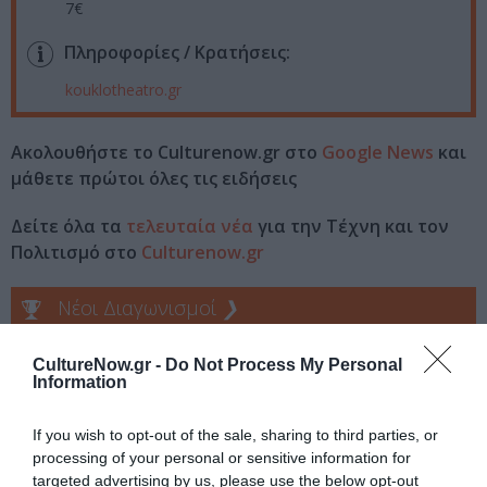
7€
Πληροφορίες / Κρατήσεις:
kouklotheatro.gr
Ακολουθήστε το Culturenow.gr στο
Google News
και
μάθετε πρώτοι όλες τις ειδήσεις
Δείτε όλα τα
τελευταία νέα
για την Τέχνη και τον
Πολιτισμό στο
Culturenow.gr
Νέοι Διαγωνισμοί
❯
Tags
CultureNow.gr -
Do Not Process My Personal
Information
ΔΡΑΣΤΗΡΙΟΤΗΤΕΣ ΓΙΑ ΠΑΙΔΙΑ
If you wish to opt-out of the sale, sharing to third parties, or
ΘΕΑΤΡΙΚΕΣ ΠΕΡΙΟΔΕΙΕΣ – ΠΑΡΑΣΤΑΣΕΙΣ ΚΑΛΟΚΑΙΡΙ 2024
processing of your personal or sensitive information for
ΚΟΥΚΛΟΘΕΑΤΡΟ
ΠΑΙΔΙΚΕΣ ΠΑΡΑΣΤΑΣΕΙΣ 2023 – 2024
targeted advertising by us, please use the below opt-out