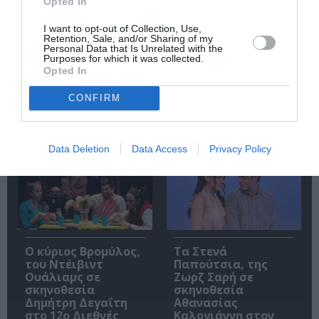
Opted In
I want to opt-out of Collection, Use,
Retention, Sale, and/or Sharing of my
Personal Data that Is Unrelated with the
Purposes for which it was collected.
Πολυάννα Το
ΚΠΙΣΝ: Park your
Opted In
παιχνίδι της χαράς,
Cinema – Αύγουστος
της Κάρμεν
2026
CONFIRM
Ρουγγέρη στο 55ο
Φεστιβάλ Ολύμπου
2026
Data Deletion
Data Access
Privacy Policy
O κύριος Βρομύλος,
Τα Στενά
του Ντέιβιντ
Παπούτσια, της
Ουάλιαμς σε
Ζωρζ Σαρή σε
σκηνοθεσία
σκηνοθεσία
Δημήτρη Δεγαΐτη
Αθανασίας
στο 12ο Διεθνές
Καλογιάννη στον