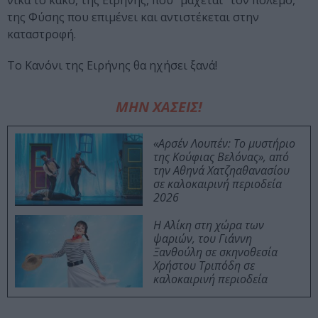
νικά το κακό, της Ειρήνης, που “μάχεται” τον πόλεμο,
της Φύσης που επιμένει και αντιστέκεται στην
καταστροφή.
Το Κανόνι της Ειρήνης θα ηχήσει ξανά!
ΜΗΝ ΧΑΣΕΙΣ!
«Αρσέν Λουπέν: Το μυστήριο
της Κούφιας Βελόνας», από
την Αθηνά Χατζηαθανασίου
σε καλοκαιρινή περιοδεία
2026
Η Αλίκη στη χώρα των
ψαριών, του Γιάννη
Ξανθούλη σε σκηνοθεσία
Χρήστου Τριπόδη σε
καλοκαιρινή περιοδεία