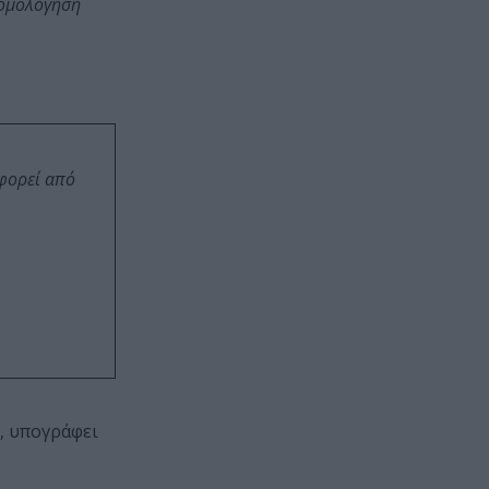
εξομολόγησή
οφορεί από
, υπογράφει