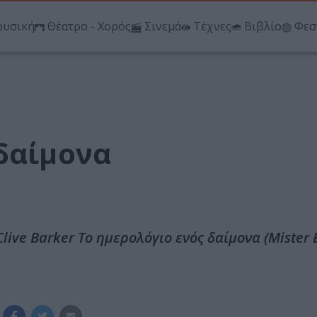
υσική
Θέατρο - Χορός
Σινεμά
Τέχνες
Βιβλίο
Φεσ
 δαίμονα
live Barker Το ημερολόγιο ενός δαίμονα (Mister B