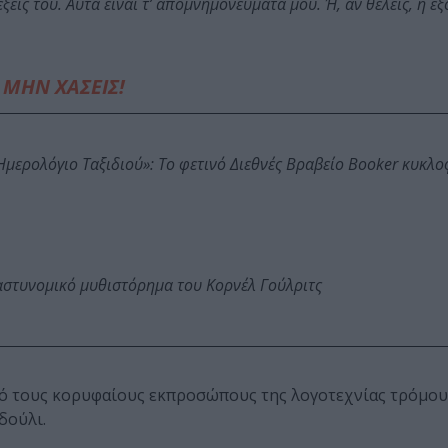
ξεις του. Αυτά είναι τ’ απομνημονεύματά μου. Ή, αν θέλεις, η 
ΜΗΝ ΧΑΣΕΙΣ!
: Ημερολόγιο Ταξιδιού»: Το φετινό Διεθνές Βραβείο Booker κυκλ
αστυνομικό μυθιστόρημα του Κορνέλ Γούλριτς
 από τους κορυφαίους εκπροσώπους της λογοτεχνίας τρόμου
δούλι.