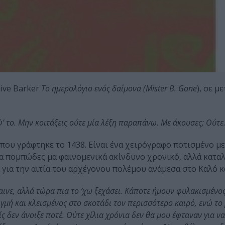
live Barker
Το ημερολόγιο ενός δαίμονα (Mister B. Gone
), σε μ
ψ’ το. Μην κοιτάξεις ούτε μία λέξη παραπάνω. Με άκουσες; Ούτε.
 που γράφτηκε το 1438. Είναι ένα χειρόγραφο ποτισμένο με
να πομπώδες μα φαινομενικά ακίνδυνο χρονικό, αλλά καταλ
για την αιτία του αρχέγονου πολέμου ανάμεσα στο Καλό κα
ινε, αλλά τώρα πια το ’χω ξεχάσει. Κάποτε ήμουν φυλακισμένος 
ιγμή και κλεισμένος στο σκοτάδι τον περισσότερο καιρό, ενώ το 
ς δεν άνοιξε ποτέ. Ούτε χίλια χρόνια δεν θα μου έφταναν για 