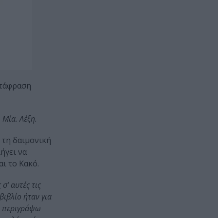
ετάφραση
 Μία. Λέξη.
 τη δαιμονική
ήγει να
ι το Κακό.
σ’ αυτές τις
βιβλίο ήταν για
να περιγράψω