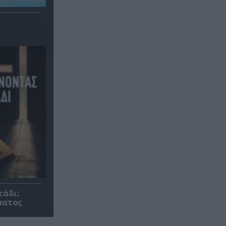
τάδι:
ματος