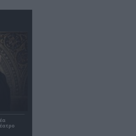
έα
θέατρο