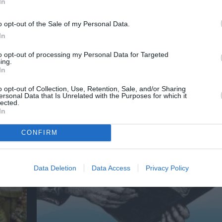
In
λουθήστε το Culturenow.gr
o opt-out of the Sale of my Personal Data.
In
to opt-out of processing my Personal Data for Targeted
ing.
In
χετικά Άρθρα
o opt-out of Collection, Use, Retention, Sale, and/or Sharing
ersonal Data that Is Unrelated with the Purposes for which it
lected.
In
CONFIRM
Data Deletion
Data Access
Privacy Policy