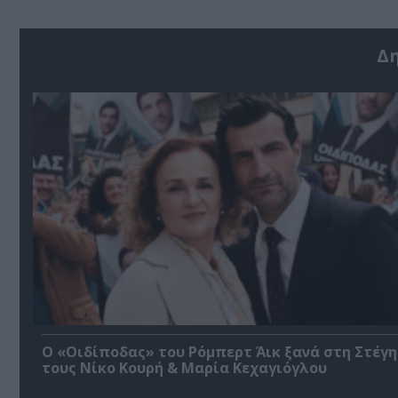
Δ
O «Οιδίποδας» του Ρόμπερτ Άικ ξανά στη Στέγη
τους Νίκο Κουρή & Μαρία Κεχαγιόγλου