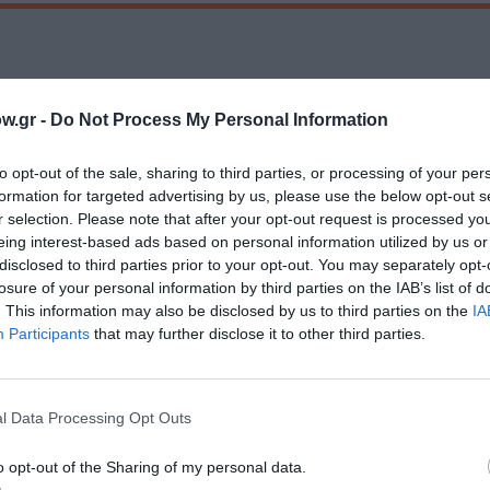
w.gr -
Do Not Process My Personal Information
μάθετε πρώτοι όλες τις ειδήσεις
to opt-out of the sale, sharing to third parties, or processing of your per
ολιτισμό στο
Culturenow.gr
formation for targeted advertising by us, please use the below opt-out s
r selection. Please note that after your opt-out request is processed y
r
eing interest-based ads based on personal information utilized by us or
Δες
disclosed to third parties prior to your opt-out. You may separately opt-
losure of your personal information by third parties on the IAB’s list of
. This information may also be disclosed by us to third parties on the
IA
Participants
that may further disclose it to other third parties.
l Data Processing Opt Outs
νη και τον Πολιτισμό!
o opt-out of the Sharing of my personal data.