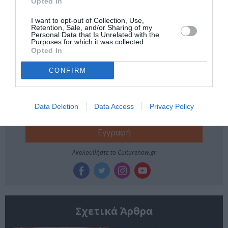
Opted In
ΗΛΕΚΤΡΟΝΙΚΗ - ΠΕΙΡΑΜΑΤΙΚΗ
ΞΕΝΑΓΗΣΕΙΣ
I want to opt-out of Collection, Use,
Retention, Sale, and/or Sharing of my
ΣΥΝΑΥΛΙΕΣ 2026
Personal Data that Is Unrelated with the
Purposes for which it was collected.
Opted In
Newsletter
CONFIRM
Κάθε βδομάδα στο e-mail σας τα τελευταία νέα για
την Τέχνη και τον Πολιτισμό!
Data Deletion
Data Access
Privacy Policy
Ακολουθήστε το Culturenow.gr
Σχετικά Άρθρα