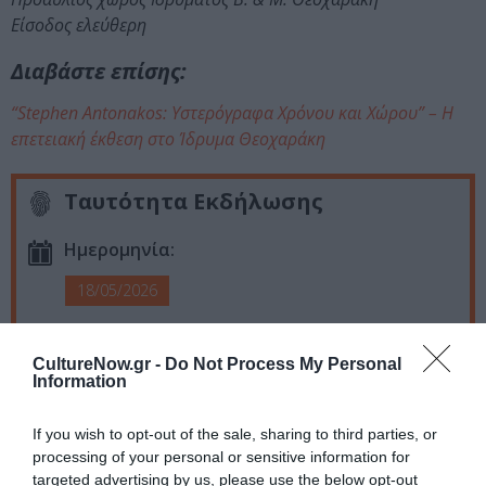
Είσοδος ελεύθερη
Διαβάστε επίσης:
“Stephen Antonakos: Υστερόγραφα Χρόνου και Χώρου” – Η
επετειακή έκθεση στο Ίδρυμα Θεοχαράκη
Ταυτότητα Εκδήλωσης
Ημερομηνία:
18/05/2026
Τοποθεσία:
CultureNow.gr -
Do Not Process My Personal
Information
Ίδρυμα Β. & Μ. Θεοχαράκη, Βασιλίσσης Σοφίας 9 &
Μέρλιν 1, Αθήνα
If you wish to opt-out of the sale, sharing to third parties, or
Ίδρυμα Εικαστικών Τεχνών & Μουσικής Β & Μ
processing of your personal or sensitive information for
Θεοχαράκη
targeted advertising by us, please use the below opt-out