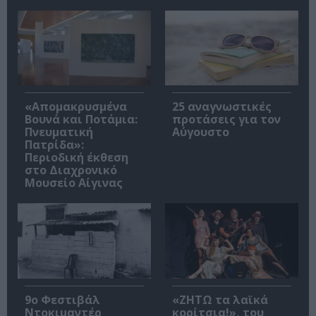
«Απομακρυσμένα
25 αναγνωστικές
Βουνά και Ποτάμια:
προτάσεις για τον
Πνευματική
Αύγουστο
Πατρίδα»:
Περιοδική έκθεση
στο Διαχρονικό
Μουσείο Αίγινας
9ο Φεστιβάλ
«ΖΗΤΩ τα λαϊκά
Ντοκιμαντέρ
κορίτσια!», του