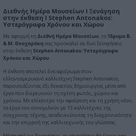
Διεθνής Ημέρα Μουσείων Ι Ξενάγηση
στην έκθεση Ι Stephen Antonakos:
Υστερόγραφα Χρόνου και Χώρου
Με αφορμή τη
Διεθνή Ημέρα Μουσείων
, το
Ίδρυμα Β.
& Μ. Θεοχαράκη
σας προσκαλεί σε δυο ξεναγήσεις
στην έκθεση
Stephen Antonakos: Υστερόγραφα
Χρόνου και Χώρου
.
Η έκθεση αποτελεί ένα αφιέρωμα στον
ελληνοαμερικανό καλλιτέχνη Stephen Antonakos,
παρουσιάζοντας έξι δεκαετίες δημιουργίας μέσα από
έργα που διερευνούν τη σχέση φωτός, χώρου και
χρόνου. Με επίκεντρο την αφαίρεση και τη χρήση νέον,
τα έργα του συνομιλούν με 13 καλλιτέχνες της
σύγχρονης τέχνης, αναδεικνύοντας τη διαχρονικότητα
και την επιρροή της καλλιτεχνικής του γλώσσας.
Μέσα από τις ξεναγήσεις, οι επισκέπτες θα έχουν την