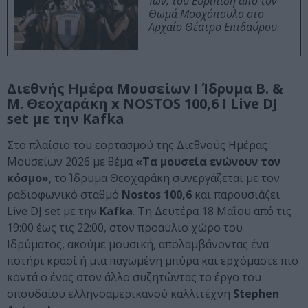
Ίων, του Ευριπίδη από τον
Θωμά Μοσχόπουλο στο
Αρχαίο Θέατρο Επιδαύρου
Διεθνής Ημέρα Μουσείων Ι Ίδρυμα Β. &
Μ. Θεοχαράκη x NOSTOS 100,6 Ι Live DJ
set με την Kafka
Στο πλαίσιο του εορτασμού της Διεθνούς Ημέρας
Μουσείων 2026 με θέμα
«Τα μουσεία ενώνουν τον
κόσμο»
, το Ίδρυμα Θεοχαράκη συνεργάζεται με τον
ραδιοφωνικό σταθμό
Nostos 100,6
και παρουσιάζει
Live DJ set με την
Kafka
. Τη Δευτέρα 18 Μαΐου από τις
19:00 έως τις 22:00, στον προαύλιο χώρο του
Ιδρύματος, ακούμε μουσική, απολαμβάνοντας ένα
ποτήρι κρασί ή μια παγωμένη μπύρα και ερχόμαστε πιο
κοντά ο ένας στον άλλο συζητώντας το έργο του
σπουδαίου ελληνοαμερικανού καλλιτέχνη
Stephen