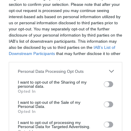
section to confirm your selection. Please note that after your
opt-out request is processed you may continue seeing
Eισιτήρια:
interest-based ads based on personal information utilized by
Είσοδος ελεύθερη
us or personal information disclosed to third parties prior to
your opt-out. You may separately opt-out of the further
Πληροφορίες / Κρατήσεις:
disclosure of your personal information by third parties on the
IAB’s list of downstream participants. This information may
Τηλ.: 2103611206 |
thf.gr
also be disclosed by us to third parties on the
IAB’s List of
Downstream Participants
that may further disclose it to other
third parties.
Ακολουθήστε το Culturenow.gr στο
Google News
και
μάθετε πρώτοι όλες τις ειδήσεις
Personal Data Processing Opt Outs
Δείτε όλα τα
τελευταία νέα
για την Τέχνη και τον
I want to opt-out of the Sharing of my
personal data.
Πολιτισμό στο
Culturenow.gr
Opted In
Νέοι Διαγωνισμοί
❯
I want to opt-out of the Sale of my
Personal Data.
Opted In
Tags
I want to opt-out of processing my
Personal Data for Targeted Advertising.
ΔΙΕΘΝΗΣ ΗΜΕΡΑ ΜΟΥΣΕΙΩΝ
ΔΩΡΕΑΝ ΕΚΔΗΛΩΣΕΙΣ