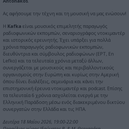
Antonakos
.
Ας αφήσουμε την τέχνη και τη μουσική να μας ενώσουν!
H
Kafka
είναι μουσικός επιμελητής παραγωγός
ραδιοφωνικών εκπομπών, σεναριογράφος ντοκιμαντέρ
και ιστορικός ερευνητής. Έχει υπάρξει για πολλά
χρόνια παραγωγός ραδιοφωνικών εκπομπών,
διευθύντρια και σύμβουλος ραδιοφώνων (ΕΡΤ, Εn
Lefko) και τα τελευταία χρόνια μεταξύ άλλων,
συνεργάζεται με μουσικούς και περιβαλλοντικούς
οργανισμούς στην Ευρώπη και κυρίως στην Αμερική
όπου δίνει διαλέξεις, σεμινάρια και κάνει την
επιστημονική έρευνα ντοκιμαντέρ και podcast. Επίσης
τα τελευταία 6 χρόνια ασχολείται ενεργά με την
Ελληνική Παράδοση μέσω ενός διακεκριμένου δικτύου
συνεργατών στην Ελλάδα και τις ΗΠΑ.
Δευτέρα 18 Μαΐου 2026, 19:00-22:00
Προαύλιος χώρος Ιδρύματος Β. & Μ. Θεοχαράκη