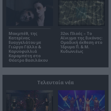
Μακμπέθ, της
32οι Πλοές – Το
Κατερίνας
Αίνιγμα της Εικόνας:
Ευαγγελάτου με
Ομαδική έκθεση στο
Γιώργο Γάλλο &
Ίδρυμα Π. & Μ.
Καρυοφυλλιά
Κυδωνιέως
Καραμπέτη στο
Θέατρο Βασιλάκου
Τελευταία νέα