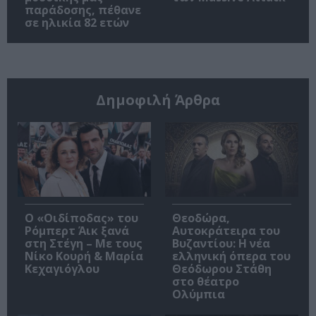
παράδοσης, πέθανε
σε ηλικία 82 ετών
Δημοφιλή Άρθρα
O «Οιδίποδας» του
Θεοδώρα,
Ρόμπερτ Άικ ξανά
Αυτοκράτειρα του
στη Στέγη – Με τους
Βυζαντίου: Η νέα
Νίκο Κουρή & Μαρία
ελληνική όπερα του
Κεχαγιόγλου
Θεόδωρου Στάθη
στο θέατρο
Ολύμπια