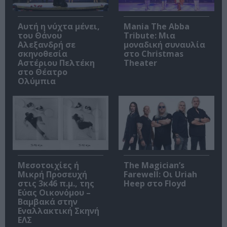
Αυτή η νύχτα μένει,
Mania The Abba
του Θάνου
Tribute: Μια
Αλεξανδρή σε
μοναδική συναυλία
σκηνοθεσία
στο Christmas
Αστέριου Πελτέκη
Theater
στο Θέατρο
Ολύμπια
Μεσοτοιχίες ή
The Magician’s
Μικρή Προσευχή
Farewell: Οι Uriah
στις 3κ46 π.μ., της
Heep στο Floyd
Εύας Οικονόμου –
Βαμβακά στην
Εναλλακτική Σκηνή
ΕΛΣ