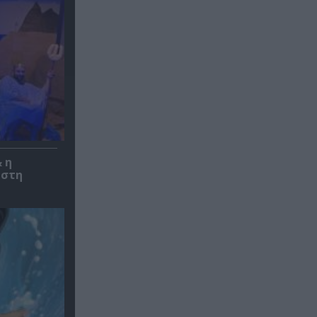
 η
 στη