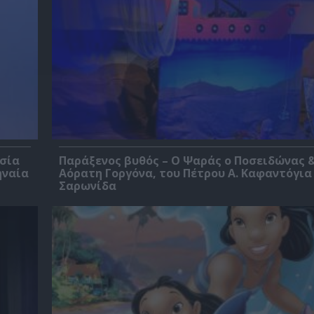
εσία
Παράξενος βυθός – Ο Ψαράς ο Ποσειδώνας &
ηναία
Αόρατη Γοργόνα, του Πέτρου Α. Καφαντόγια
Σαρωνίδα