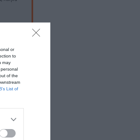
sonal or
ection to
ou may
 personal
out of the
 downstream
B’s List of
 εδώ!
❯