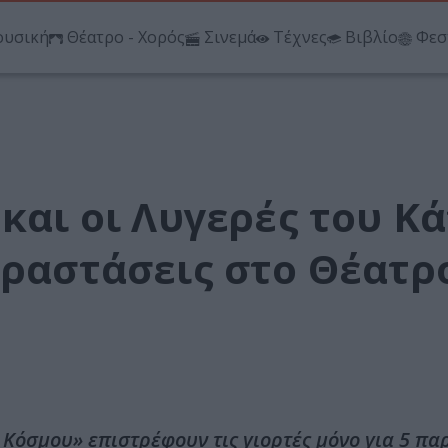
υσική
Θέατρο - Χορός
Σινεμά
Τέχνες
Βιβλίο
Φεσ
 και οι Λυγερές του Κ
αραστάσεις στο Θέατρ
ω Κόσμου» επιστρέφουν τις γιορτές μόνο για 5 πα