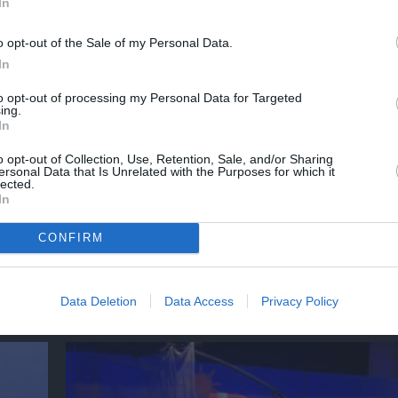
In
ΡΗΣ ΑΜΠΑΖΗΣ
ΠΑΙΔΙΚΕΣ ΠΑΡΑΣΤΑΣΕΙΣ 2023 – 2024
o opt-out of the Sale of my Personal Data.
In
to opt-out of processing my Personal Data for Targeted
ing.
In
νη και τον Πολιτισμό!
o opt-out of Collection, Use, Retention, Sale, and/or Sharing
ersonal Data that Is Unrelated with the Purposes for which it
lected.
In
λουθήστε το Culturenow.gr
CONFIRM
χετικά Άρθρα
Data Deletion
Data Access
Privacy Policy