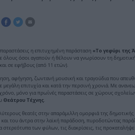
ο παραστάσεις η επιτυχημένη παράσταση
«Το γεφύρι της Ά
ε όλους όσοι αγαπούν ή θέλουν να γνωρίσουν τη δημοτικ
αι σε εφήβους (από 11 ετών).
ηση, αφήγηση, ζωντανή μουσική και τραγούδια που απευθυ
με μεγάλη επιτυχία και κατά την περσινή χρονιά. Με αναν
όνο, μόνο για πρωΐνές παραστάσεις σε χώρους σχολείων
ου
Θεάτρου Τέχνης
.
αλύτερους θεατές στην απαράμιλλη ομορφιά της δημοτικής
ας και του άντρα στην λαϊκή παράδοση, πυροδοτώντας παρά
στερεότυπα των φύλων, τις διακρίσεις, τις προκαταλήψει