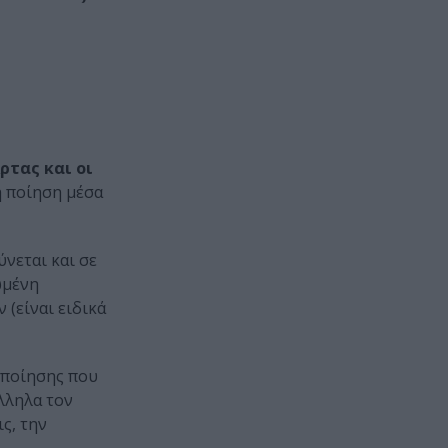
ρτας και οι
ή ποίηση μέσα
́νεται και σε
εωμένη
 (είναι ειδικά
 ποίησης που
λληλα τον
ς, την