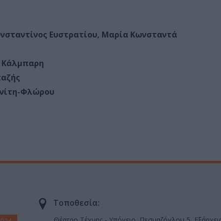
νσταντίνος Ευστρατίου, Μαρία Κωνσταντά
υ
 Κάλμπαρη
παζής
ανίτη-Φλώρου
Τοποθεσία:
Θέατρο Τέχνης - Υπόγειο, Πεσμαζόγλου 5, Εξάρχει