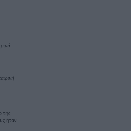
ιρινή
καιρινή
ο της
υς ήταν