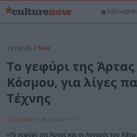
Ατζέντα
Μο
Παιδί /
Νέα
Το γεφύρι της Άρτας
Κόσμου, για λίγες π
Τέχνης
CULTURENOW
/
28-11-2023
/ 16:11
«Το γεφύρι της Άρτας και οι Λυγερές του Κάτ