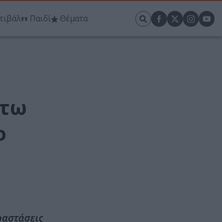
τιβάλ
Παιδί
Θέματα
άτω
ο
ραστάσεις