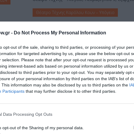
2024
Θέατρο Τέχνης Καρόλου Κουν – Υπόγειο
w.gr -
Do Not Process My Personal Information
to opt-out of the sale, sharing to third parties, or processing of your per
formation for targeted advertising by us, please use the below opt-out s
r selection. Please note that after your opt-out request is processed y
eing interest-based ads based on personal information utilized by us or
disclosed to third parties prior to your opt-out. You may separately opt-
losure of your personal information by third parties on the IAB’s list of
μάθετε πρώτοι όλες τις ειδήσεις
. This information may also be disclosed by us to third parties on the
IA
Participants
that may further disclose it to other third parties.
ολιτισμό στο
Culturenow.gr
r
Δες
l Data Processing Opt Outs
o opt-out of the Sharing of my personal data.