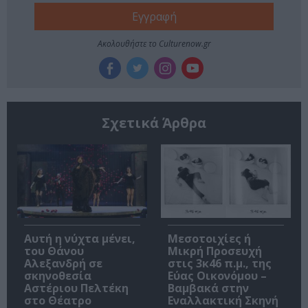
Ακολουθήστε το Culturenow.gr
Σχετικά Άρθρα
Αυτή η νύχτα μένει,
Μεσοτοιχίες ή
του Θάνου
Μικρή Προσευχή
Αλεξανδρή σε
στις 3κ46 π.μ., της
σκηνοθεσία
Εύας Οικονόμου –
Αστέριου Πελτέκη
Βαμβακά στην
στο Θέατρο
Εναλλακτική Σκηνή