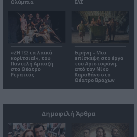
Ολύμπια
ΕΛΣ
«ΖΗΤΩ τα λαϊκά
Ειρήνη – Μια
κορίτσια!», του
επίσκεψη στο έργο
Παντελή Αμπαζή
του Αριστοφάνη,
στο Θέατρο
από τον Νίκο
Ρεματιάς
Καραθάνο στο
Θέατρο Βράχων
Δημοφιλή Άρθρα