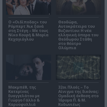
O «Οιδίποδας» του
Θεοδώρα,
Ρόμπερτ Άικ ξανά
Αυτοκράτειρα του
στη Στέγη – Με τους
Βυζαντίου: Η νέα
Νίκο Κουρή & Μαρία
ελληνική όπερα του
Κεχαγιόγλου
Θεόδωρου Στάθη
στο θέατρο
Ολύμπια
Μακμπέθ, της
32οι Πλοές – Το
Κατερίνας
Αίνιγμα της Εικόνας:
Ευαγγελάτου με
Ομαδική έκθεση στο
Γιώργο Γάλλο &
Ίδρυμα Π. & Μ.
Καρυοφυλλιά
Κυδωνιέως