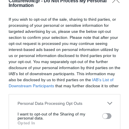
Θέατρο Τεμπών
CultureNow.gr -
Do Not Process My Personal
Information
Ώρα έναρξης : 21:00
If you wish to opt-out of the sale, sharing to third parties, or
processing of your personal or sensitive information for
targeted advertising by us, please use the below opt-out
ΓΑΛΑΤΣΙ, Δευτέρα 5 Αυγούστου
section to confirm your selection. Please note that after your
opt-out request is processed you may continue seeing
Θέατρο Άλσους Βεΐκου
interest-based ads based on personal information utilized by
us or personal information disclosed to third parties prior to
Ώρα έναρξης : 21:00
your opt-out. You may separately opt-out of the further
disclosure of your personal information by third parties on the
11ο Φεστιβάλ Γαλατσίου
IAB’s list of downstream participants. This information may
also be disclosed by us to third parties on the
IAB’s List of
Downstream Participants
that may further disclose it to other
third parties.
ΝΕΑ ΚΙΟΣ, Τρίτη 6 Αυγούστου
Personal Data Processing Opt Outs
Προαύλιο Ποτιστικού Συλλόγου Νέας Κίου
I want to opt-out of the Sharing of my
personal data.
Ώρα έναρξης : 21:00
Opted In