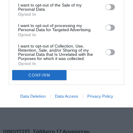
Μικρασιάτικα 2013
I want to opt-out of the Sale of my
Personal Data.
Opted In
ΣΠΕΤΣΕΣ, Τετάρτη 7 Αυγούστου
I want to opt-out of processing my
Personal Data for Targeted Advertising.
Opted In
Αυλή Μουσείου Μπουμπουλίνας
I want to opt-out of Collection, Use,
Retention, Sale, and/or Sharing of my
Ώρα έναρξης : 21:00
Personal Data that Is Unrelated with the
Purposes for which it was collected.
Opted In
ΚΡΑΝΙΔΙ, Πέμπτη 8 Αυγούστου
CONFIRM
1ο Δημοτικό Σχολείο Κρανιδίου
Data Deletion
Data Access
Privacy Policy
Ώρα έναρξης : 21:00
ΟΙΝΟΥΣΣΕΣ, Σάββατο 17 Αυγούστου