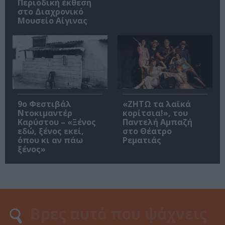
Περιοδική έκθεση
στο Διαχρονικό
Μουσείο Αίγινας
9ο Φεστιβάλ
«ΖΗΤΩ τα λαϊκά
Ντοκιμαντέρ
κορίτσια!», του
Καρύστου – «Ξένος
Παντελή Αμπαζή
εδώ, ξένος εκεί,
στο Θέατρο
όπου κι αν πάω
Ρεματιάς
ξένος»