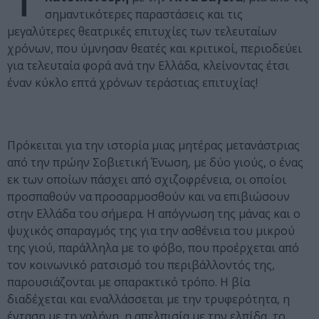
σημαντικότερες παραστάσεις και τις
μεγαλύτερες θεατρικές επιτυχίες των τελευταίων
χρόνων, που ύμνησαν θεατές και κριτικοί, περιοδεύει
για τελευταία φορά ανά την Ελλάδα, κλείνοντας έτσι
έναν κύκλο επτά χρόνων τεράστιας επιτυχίας!
Πρόκειται για την ιστορία μιας μητέρας μετανάστριας
από την πρώην Σοβιετική Ένωση, με δύο γιούς, ο ένας
εκ των οποίων πάσχει από σχιζοφρένεια, οι οποίοι
προσπαθούν να προσαρμοσθούν και να επιβιώσουν
στην Ελλάδα του σήμερα. Η απόγνωση της μάνας και ο
ψυχικός σπαραγμός της για την ασθένεια του μικρού
της γιού, παράλληλα με το φόβο, που προέρχεται από
τον κοινωνικό ρατσισμό του περιβάλλοντός της,
παρουσιάζονται με σπαρακτικό τρόπο. Η βία
διαδέχεται και εναλλάσσεται με την τρυφερότητα, η
ένταση με τη γαλήνη, η απελπισία με την ελπίδα, το