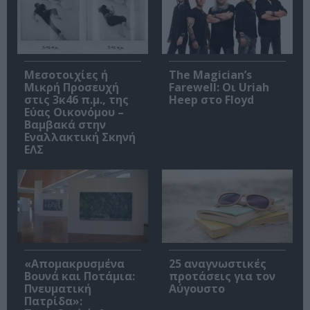
Μεσοτοιχίες ή
The Magician’s
Μικρή Προσευχή
Farewell: Οι Uriah
στις 3κ46 π.μ., της
Heep στο Floyd
Εύας Οικονόμου –
Βαμβακά στην
Εναλλακτική Σκηνή
ΕΛΣ
«Απομακρυσμένα
25 αναγνωστικές
Βουνά και Ποτάμια:
προτάσεις για τον
Πνευματική
Αύγουστο
Πατρίδα»: