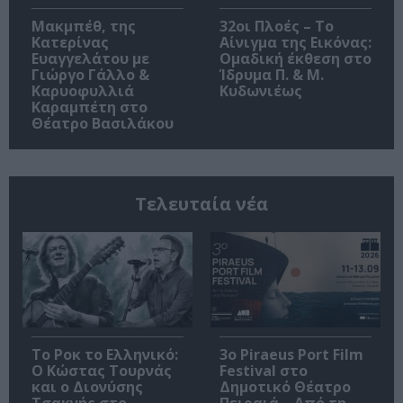
Μακμπέθ, της
32οι Πλοές – Το
Κατερίνας
Αίνιγμα της Εικόνας:
Ευαγγελάτου με
Ομαδική έκθεση στο
Γιώργο Γάλλο &
Ίδρυμα Π. & Μ.
Καρυοφυλλιά
Κυδωνιέως
Καραμπέτη στο
Θέατρο Βασιλάκου
Τελευταία νέα
Το Ροκ το Ελληνικό:
3o Piraeus Port Film
Ο Κώστας Τουρνάς
Festival στο
και ο Διονύσης
Δημοτικό Θέατρο