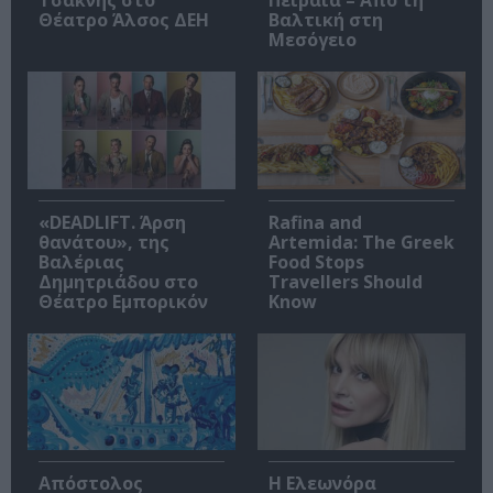
Τσακνής στο
Πειραιά – Από τη
Θέατρο Άλσος ΔΕΗ
Βαλτική στη
Μεσόγειο
«DEADLIFT. Άρση
Rafina and
θανάτου», της
Artemida: The Greek
Βαλέριας
Food Stops
Δημητριάδου στο
Travellers Should
Θέατρο Εμπορικόν
Know
Απόστολος
Η Ελεωνόρα