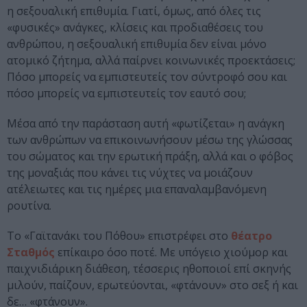
η σεξουαλική επιθυμία. Γιατί, όμως, από όλες τις
«φυσικές» ανάγκες, κλίσεις και προδιαθέσεις του
ανθρώπου, η σεξουαλική επιθυμία δεν είναι μόνο
ατομικό ζήτημα, αλλά παίρνει κοινωνικές προεκτάσεις;
Πόσο μπορείς να εμπιστευτείς τον σύντροφό σου και
πόσο μπορείς να εμπιστευτείς τον εαυτό σου;
Μέσα από την παράσταση αυτή «φωτίζεται» η ανάγκη
των ανθρώπων να επικοινωνήσουν μέσω της γλώσσας
του σώματος και την ερωτική πράξη, αλλά και ο φόβος
της μοναξιάς που κάνει τις νύχτες να μοιάζουν
ατέλειωτες και τις ημέρες μια επαναλαμβανόμενη
ρουτίνα.
Το «Γαϊτανάκι του Πόθου» επιστρέφει στο
θέατρο
Σταθμός
επίκαιρο όσο ποτέ. Με υπόγειο χιούμορ και
παιχνιδιάρικη διάθεση, τέσσερις ηθοποιοί επί σκηνής
μιλούν, παίζουν, ερωτεύονται, «φτάνουν» στο σεξ ή και
δε… «φτάνουν».