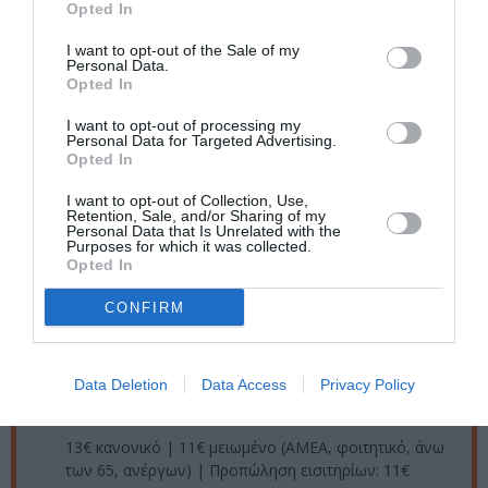
Opted In
Διάρκεια:
80 λεπτά
I want to opt-out of the Sale of my
Personal Data.
Opted In
Ταυτότητα Εκδήλωσης
I want to opt-out of processing my
Personal Data for Targeted Advertising.
Ημερομηνία:
Opted In
26/02/2024
Από:
I want to opt-out of Collection, Use,
Retention, Sale, and/or Sharing of my
Δευτέρα και Τρίτη στις 21:00
Personal Data that Is Unrelated with the
Purposes for which it was collected.
Opted In
Τοποθεσία:
Θέατρο Σταθμός, Βίκτωρος Ουγκώ 55, Αθήνα
CONFIRM
Θέατρο Σταθμός
Data Deletion
Data Access
Privacy Policy
Eισιτήρια:
13€ κανονικό | 11€ μειωμένο (ΑΜΕΑ, φοιτητικό, άνω
των 65, ανέργων) | Προπώληση εισιτηρίων: 11€