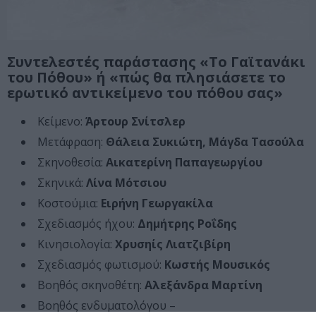
Συντελεστές παράστασης «Το Γαϊτανάκι
του Πόθου» ή «πώς θα πλησιάσετε το
ερωτικό αντικείμενο του πόθου σας»
Κείμενο:
Άρτουρ Σνίτσλερ
Μετάφραση:
Θάλεια Συκιώτη, Μάγδα Τασούλα
Σκηνοθεσία:
Αικατερίνη Παπαγεωργίου
Σκηνικά:
Λίνα Μότσιου
Κοστούμια:
Ειρήνη Γεωργακίλα
Σχεδιασμός ήχου:
Δημήτρης Ροΐδης
Κινησιολογία:
Χρυσηίς Λιατζιβίρη
Σχεδιασμός φωτισμού:
Κωστής Μουσικός
Βοηθός σκηνοθέτη:
Αλεξάνδρα Μαρτίνη
Βοηθός ενδυματολόγου –