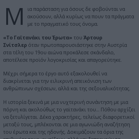
Μ
ια παράσταση για όσους δε φοβούνται να
ακούσουν, αλλά κυρίως να πουν τα πράγματα
με το πραγματικό τους όνομα.
«Το Γαϊτανάκι του Έρωτα»
του
Άρτουρ
Σνίτσλερ
όταν πρωτοπαρουσιάστηκε στην Αυστρία
στα τέλη του 19ου αιώνα προκάλεσε σκάνδαλο,
αποτέλεσε προϊόν λογοκρισίας και απαγορεύτηκε.
Μέχρι σήμερα το έργο αυτό εξακολουθεί να
διακρίνεται για την ειλικρινή απεικόνιση των
ανθρώπινων σχέσεων, αλλά και της σεξουαλικότητας.
Η ιστορία ξεκινά με μια νυχτερινή συνάντηση με μια
πόρνη και ακολούθως το γαϊτανάκι του… Πόθου αρχίζει
να ξετυλίγεται. Δέκα χαρακτήρες, τελείως διαφορετικοί
μεταξύ τους, μπλέκονται σε μια αγωνιώδη αναζήτηση
του έρωτα και της ηδονής. Δοκιμάζουν τα όρια της