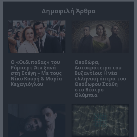
Δημοφιλή Άρθρα
O «Οιδίποδας» του
Θεοδώρα,
Ρόμπερτ Άικ ξανά
Αυτοκράτειρα του
στη Στέγη – Με τους
Βυζαντίου: Η νέα
Νίκο Κουρή & Μαρία
ελληνική όπερα του
Κεχαγιόγλου
Θεόδωρου Στάθη
στο θέατρο
Ολύμπια