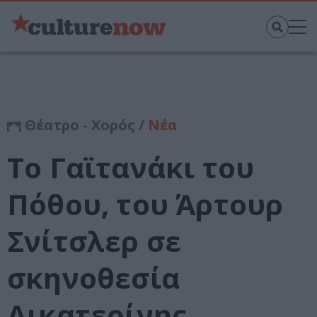
Θέατρο - Χορός /
Νέα
Το Γαϊτανάκι του
Πόθου, του Άρτουρ
Σνίτσλερ σε
σκηνοθεσία
Αικατερίνης