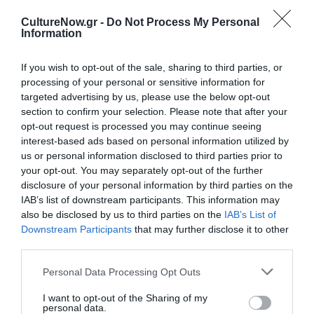
Ενδυματολογικές κατασκευές:
Νικολέτα
Αναστασιάδου
CultureNow.gr -
Do Not Process My Personal
Information
Γλυπτικές εφαρμογές:
Κωνσταντίνος Χαλδαίος
Οπτικά εφέ:
Πέτρος Πρίντεζης
If you wish to opt-out of the sale, sharing to third parties, or
Σχεδιασμός μακιγιάζ:
Τεό Ζωγραφάκι
processing of your personal or sensitive information for
Φωτογραφίες:
Ελίνα Γιουνανλή
targeted advertising by us, please use the below opt-out
section to confirm your selection. Please note that after your
Γραφιστική επεξεργασία:
Indigo Creative
opt-out request is processed you may continue seeing
Επικοινωνία:
Μαρίκα Αρβανιτοπούλου
interest-based ads based on personal information utilized by
us or personal information disclosed to third parties prior to
Εταιρεία παραγωγής:
Naif ΑΜΚΕ
your opt-out. You may separately opt-out of the further
Εκτέλεση παραγωγής:
Θάλεια Συκιώτη – Μάγδα
disclosure of your personal information by third parties on the
Τασούλα
IAB’s list of downstream participants. This information may
also be disclosed by us to third parties on the
IAB’s List of
Παίζουν (αλφαβητικά):
Downstream Participants
that may further disclose it to other
third parties.
Απόστολος Καμιτσάκης
Γιώργος Πατεράκης
Personal Data Processing Opt Outs
Θάλεια Συκιώτη
I want to opt-out of the Sharing of my
personal data.
Μάγδα Τασούλα