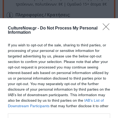
τριτέκνων, πολυτέκνων: 8€ | Ομαδικό 15+ άτομα: 8€
Πληροφορίες / Κρατήσεις:
Τηλ.: 210 3464903, 210 3464002 |
morfesekfrasis.gr
CultureNow.gr -
Do Not Process My Personal
Information
Ακολουθήστε το Culturenow.gr στο
Google News
και
μάθετε πρώτοι όλες τις ειδήσεις
If you wish to opt-out of the sale, sharing to third parties, or
processing of your personal or sensitive information for
targeted advertising by us, please use the below opt-out
Δείτε όλα τα
τελευταία νέα
για την Τέχνη και τον
section to confirm your selection. Please note that after your
Πολιτισμό στο
Culturenow.gr
opt-out request is processed you may continue seeing
interest-based ads based on personal information utilized by
Νέοι Διαγωνισμοί
❯
us or personal information disclosed to third parties prior to
your opt-out. You may separately opt-out of the further
Tags
disclosure of your personal information by third parties on the
IAB’s list of downstream participants. This information may
ΑΝΝΑ ΣΕΒΑΣΤΗ ΤΖΙΜΑ
ΑΠΟΚΡΙΑΤΙΚΕΣ ΕΚΔΗΛΩΣΕΙΣ
also be disclosed by us to third parties on the
IAB’s List of
Downstream Participants
that may further disclose it to other
ΔΡΑΣΤΗΡΙΟΤΗΤΕΣ ΓΙΑ ΠΑΙΔΙΑ
third parties.
ΠΑΙΔΙΚΕΣ ΠΑΡΑΣΤΑΣΕΙΣ 2022 – 2023