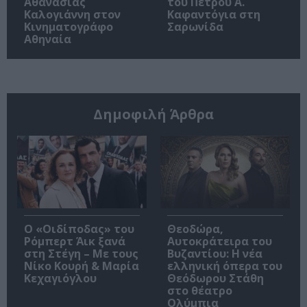
Αθανασίας
του Πέτρου Α.
Καλογιάννη στον
Καφαντόγια στη
Κινηματογράφο
Σαρωνίδα
Αθηναία
Δημοφιλή Άρθρα
O «Οιδίποδας» του
Θεοδώρα,
Ρόμπερτ Άικ ξανά
Αυτοκράτειρα του
στη Στέγη – Με τους
Βυζαντίου: Η νέα
Νίκο Κουρή & Μαρία
ελληνική όπερα του
Κεχαγιόγλου
Θεόδωρου Στάθη
στο θέατρο
Ολύμπια