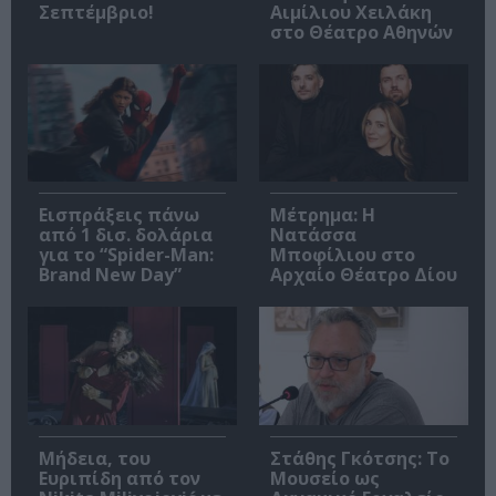
Σεπτέμβριο!
Αιμίλιου Χειλάκη
στο Θέατρο Αθηνών
Εισπράξεις πάνω
Μέτρημα: Η
από 1 δισ. δολάρια
Νατάσσα
για το “Spider-Man:
Μποφίλιου στο
Brand New Day”
Αρχαίο Θέατρο Δίου
Μήδεια, του
Στάθης Γκότσης: Το
Ευριπίδη από τον
Μουσείο ως