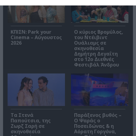
ΚΠΙΣΝ: Park your
O κύριος Βρομύλος,
Cinema – Αύγουστος
του Ντέιβιντ
2026
Ουάλιαμς σε
σκηνοθεσία
Δημήτρη Δεγαΐτη
στο 12ο Διεθνές
Φεστιβάλ Άνδρου
Τα Στενά
Παράξενος βυθός –
Παπούτσια, της
Ο Ψαράς ο
Ζωρζ Σαρή σε
Ποσειδώνας & η
σκηνοθεσία
Αόρατη Γοργόνα,