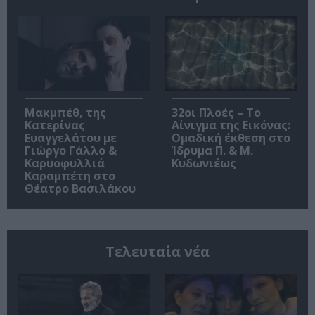
Μακμπέθ, της
32οι Πλοές – Το
Κατερίνας
Αίνιγμα της Εικόνας:
Ευαγγελάτου με
Ομαδική έκθεση στο
Γιώργο Γάλλο &
Ίδρυμα Π. & Μ.
Καρυοφυλλιά
Κυδωνιέως
Καραμπέτη στο
Θέατρο Βασιλάκου
Τελευταία νέα