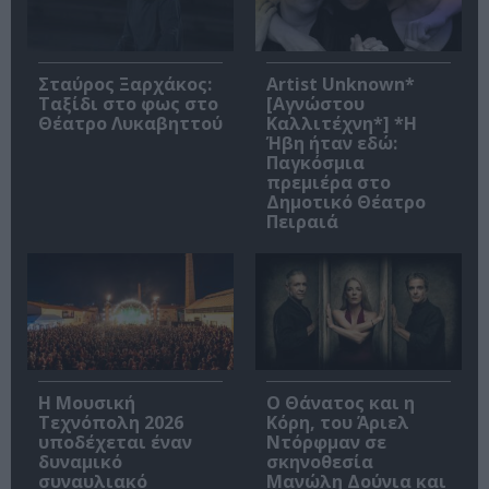
Σταύρος Ξαρχάκος:
Artist Unknown*
Ταξίδι στο φως στο
[Αγνώστου
Θέατρο Λυκαβηττού
Καλλιτέχνη*] *Η
Ήβη ήταν εδώ:
Παγκόσμια
πρεμιέρα στο
Δημοτικό Θέατρο
Πειραιά
Η Μουσική
Ο Θάνατος και η
Τεχνόπολη 2026
Κόρη, του Άριελ
υποδέχεται έναν
Ντόρφμαν σε
δυναμικό
σκηνοθεσία
συναυλιακό
Μανώλη Δούνια και