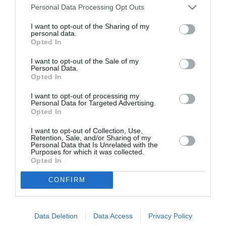
Personal Data Processing Opt Outs
ΠΑΙΔΙΚΕΣ ΠΑΡΑΣΤΑΣΕΙΣ ΚΑΙ ΕΚΘΕΣΕΙΣ ΓΙΑ ΠΑΙΔΙΑ
I want to opt-out of the Sharing of my
personal data.
Opted In
Newsletter
Κάθε βδομάδα στο e-mail σας τα τελευταία νέα για
I want to opt-out of the Sale of my
Personal Data.
την Τέχνη και τον Πολιτισμό!
Opted In
I want to opt-out of processing my
Personal Data for Targeted Advertising.
Opted In
I want to opt-out of Collection, Use,
Ακολουθήστε το Culturenow.gr
Retention, Sale, and/or Sharing of my
Personal Data that Is Unrelated with the
Purposes for which it was collected.
Opted In
CONFIRM
Σχετικά Άρθρα
Data Deletion
Data Access
Privacy Policy