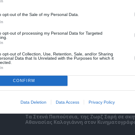
In
ΚΠΙΣΝ: Park your Cinema – Αύγουστος 2026
o opt-out of the Sale of my Personal Data.
In
to opt-out of processing my Personal Data for Targeted
ing.
In
o opt-out of Collection, Use, Retention, Sale, and/or Sharing
ersonal Data that Is Unrelated with the Purposes for which it
lected.
In
CONFIRM
Data Deletion
Data Access
Privacy Policy
Τα Στενά Παπούτσια, της Ζωρζ Σαρή σε σκ
Αθανασίας Καλογιάννη στον Κινηματογράφ