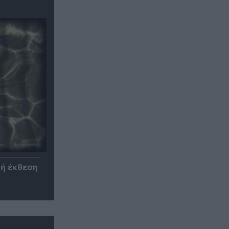
κή έκθεση