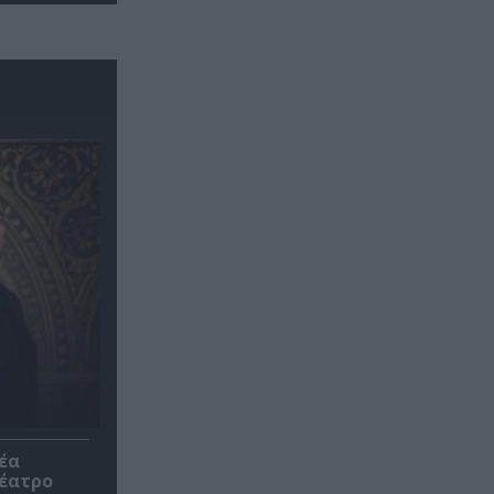
έα
θέατρο