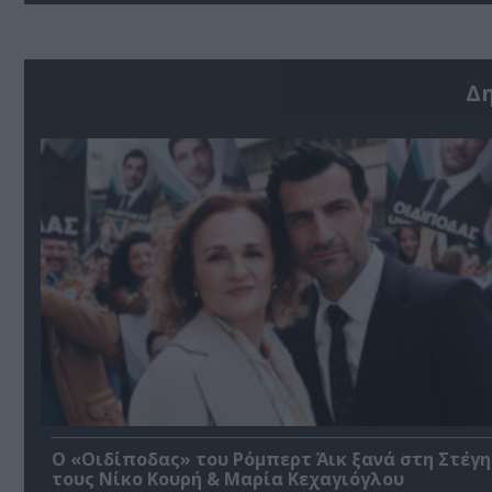
Δ
O «Οιδίποδας» του Ρόμπερτ Άικ ξανά στη Στέγη
τους Νίκο Κουρή & Μαρία Κεχαγιόγλου