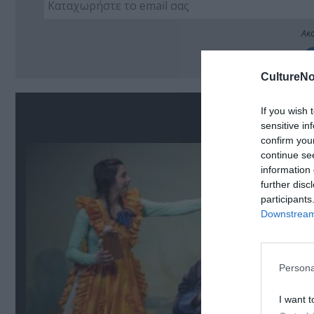
Ακο
CultureNo
Σ
If you wish 
sensitive in
confirm you
continue se
information 
further disc
participants
Downstream 
Persona
I want t