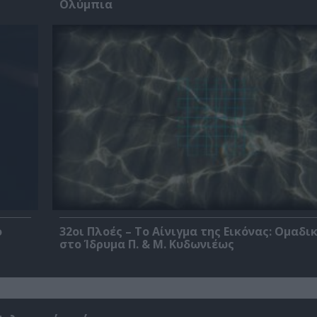
Ολύμπια
ο
32οι Πλοές – Το Αίνιγμα της Εικόνας: Ομαδι
στο Ίδρυμα Π. & Μ. Κυδωνιέως