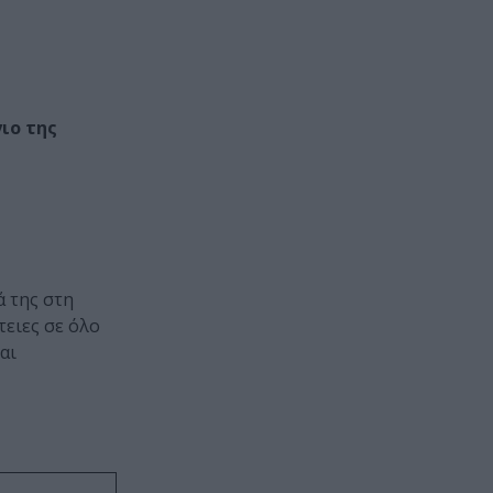
ιο της
ά της στη
τειες σε όλο
αι