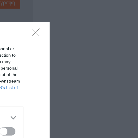
sonal or
ection to
ou may
 personal
out of the
 downstream
B’s List of