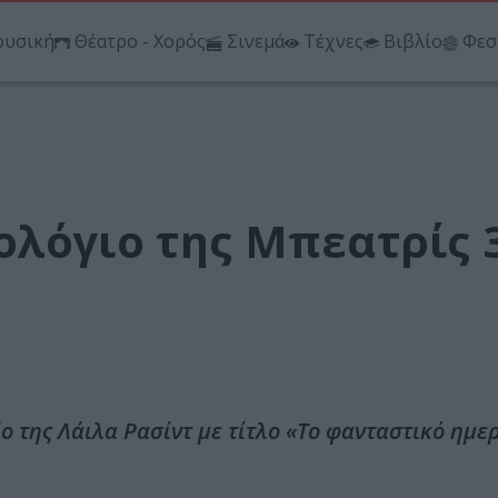
υσική
Θέατρο - Χορός
Σινεμά
Τέχνες
Βιβλίο
Φεσ
λόγιο της Μπεατρίς 3
ο της Λάιλα Ρασίντ με τίτλο «Το φανταστικό ημε