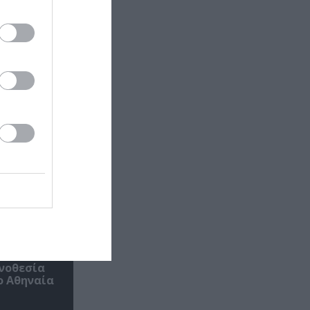
ηνοθεσία
ο Αθηναία