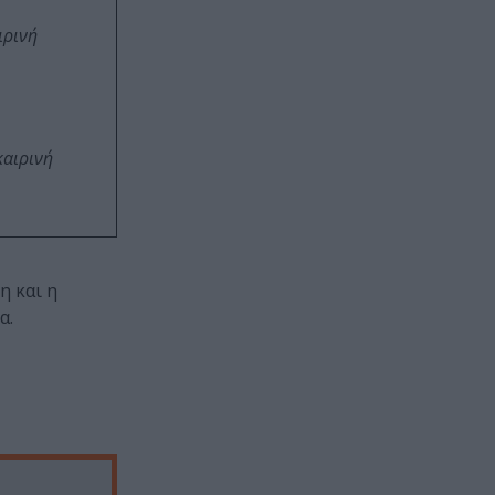
ιρινή
καιρινή
η και η
α.