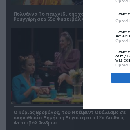
Opted 
Πολυάννα Το παιχνίδι της χαράς, της Κάρμεν
I want t
Ρουγγέρη στο 55ο Φεστιβάλ Ολύμπου 2026
Opted 
I want 
Advertis
Opted 
I want t
of my P
was col
Opted 
O κύριος Βρομύλος, του Ντέιβιντ Ουάλιαμς σε
σκηνοθεσία Δημήτρη Δεγαΐτη στο 12ο Διεθνές
Φεστιβάλ Άνδρου