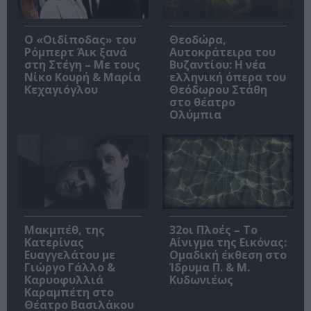
O «Οιδίποδας» του
Θεοδώρα,
Ρόμπερτ Άικ ξανά
Αυτοκράτειρα του
στη Στέγη – Με τους
Βυζαντίου: Η νέα
Νίκο Κουρή & Μαρία
ελληνική όπερα του
Κεχαγιόγλου
Θεόδωρου Στάθη
στο θέατρο
Ολύμπια
Μακμπέθ, της
32οι Πλοές – Το
Κατερίνας
Αίνιγμα της Εικόνας:
Ευαγγελάτου με
Ομαδική έκθεση στο
Γιώργο Γάλλο &
Ίδρυμα Π. & Μ.
Καρυοφυλλιά
Κυδωνιέως
Καραμπέτη στο
Θέατρο Βασιλάκου