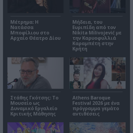
Μέτρημα: Η
Μήδεια, του
Νατάσσα
Ευριπίδη από τον
Μποφίλιου στο
Nikita Milivojević με
Αρχαίο Θέατρο Δίου
την Καρυοφυλλιά
Καραμπέτη στην
Κρήτη
Στάθης Γκότσης: Το
Athens Baroque
Μουσείο ως
Festival 2026 με ένα
Δυναμικό Εργαλείο
πρόγραμμα γεμάτο
Κριτικής Μάθησης
αντιθέσεις