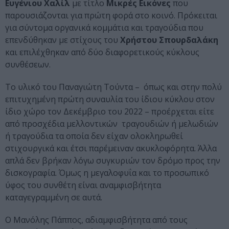
Ευγένιου Χαλίλ
με τίτλο
Μικρές Εικόνες
που
παρουσιάζονται για πρώτη φορά στο κοινό.
Πρόκειται
για σύντομα οργανικά κομμάτια και τραγούδια που
επενδύθηκαν με στίχους του
Χρήστου Σπουρδαλάκη
και επιλέχθηκαν από δύο διαφορετικούς κύκλους
συνθέσεων.
Το υλικό του Παναγιώτη Τούντα – όπως και στην πολύ
επιτυχημένη πρώτη συναυλία του ίδιου κύκλου στον
ίδιο χώρο τον Δεκέμβριο του 2022 –
προέρχεται είτε
από προσχέδια μελλοντικών τραγουδιών ή μελωδιών
ή τραγούδια τα οποία δεν είχαν ολοκληρωθεί
στιχουργικά και έτσι παρέμειναν ακυκλοφόρητα. Άλλα
απλά δεν βρήκαν λόγω συγκυριών τον δρόμο προς την
δισκογραφία. Όμως η μεγαλοφυΐα και το προσωπικό
ύφος του συνθέτη είναι αναμφισβήτητα
καταγεγραμμένη σε αυτά.
Ο Μανόλης Πάππος, αδιαμφισβήτητα από τους