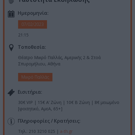
Ημερομηνία:
07/02/2023
21:15
Τοποθεσία:
Θέατρο Μικρό Παλλάς, Αμερικής 2 & Στοά
Σπυρομήλιου, Αθήνα
Μικρό Παλλάς
Eισιτήρια:
30€ VIP | 15€ A’ Ζώνη | 10€ Β Ζώνη | 8€ μειωμένο
[φοιτητικό, ΑμεΑ, 65+]
Πληροφορίες / Κρατήσεις:
Τηλ.: 210 3210 025 |
a-th.gr