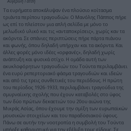
Αυγερινή Γάτση
Τα ευρήματα αποκάλυψαν ένα πλούσιο κοίτασμα
τριάντα περίπου τραγουδιών. Ο Μανόλης Πάππος πήρε
ως επί το πλείστον μια απλή σελίδα με μόνο το
μελωδικό υλικό και τις «ανταποκρίσεις», χωρίς καν τα
ακόρντα. Σε σπάνιες περιπτώσεις πήρε πάρτα πιάνου
και φωνής, όπου δηλαδή υπήρχαν και τα ακόρντα. Και
άλλες φορές μόνο ιδέες «ορφανές», δηλαδή χωρίς
ανάπτυξη και φυσικά στίχο. Η ομάδα αυτή των
ακυκλοφόρητων τραγουδιών του Τούντα περιλαμβάνει
ένα ευρύ ρεπερτοριακό φάσμα τραγουδιών και ιδεών
και από τις τρεις συνθετικές του περιόδους. Η πρώτη
του περίοδος 1926-1933, περιλαμβάνει τραγούδια της
σμυρναίικης σχολής που έχουν καταβολές στο ύφος
των δύο πρώτων δεκαετιών του 20
ου
αιώνα της
Μικράς Ασίας, όπου έχουμε την σμίξη των ευρωπαϊκών
μουσικών στοιχείων και του παραδοσιακού ύφους.
Πάνω σε αυτήν την νοοτροπία η συμβολή του Τούντα
υπήρξε καθοριστική για την εξέλιξη τους είδους. Σε