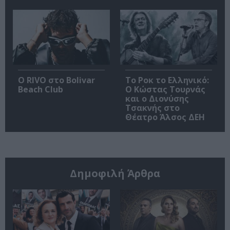
Ο RIVO στο Bolivar
Το Ροκ το Ελληνικό:
Beach Club
Ο Κώστας Τουρνάς
και ο Διονύσης
Τσακνής στο
Θέατρο Άλσος ΔΕΗ
Δημοφιλή Άρθρα