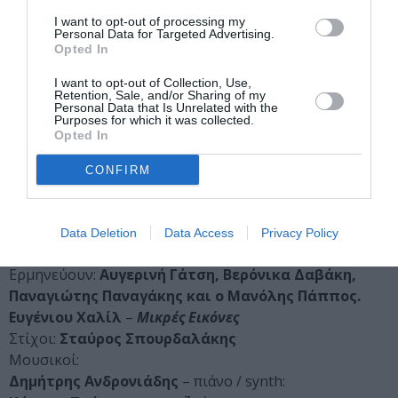
Συντελεστές
I want to opt-out of processing my
Personal Data for Targeted Advertising.
Ανέκδοτα τραγούδια Παναγιώτη Τούντα
Opted In
Στίχοι:
Διονύσης Καψάλης, Γιώργος Κοροπούλης,
Κώστας Φασουλάς, Δημήτρης Παπαδημητρίου,
I want to opt-out of Collection, Use,
Retention, Sale, and/or Sharing of my
Βερόνικα Δαβάκη
Personal Data that Is Unrelated with the
Purposes for which it was collected.
Μουσικοί:
Opted In
Μανόλης Πάππος
– μπουζούκι /ενορχήστρωση
Γιάννης Ζευγώλης
– βιολί
CONFIRM
Κώστας Κωστάκης
– κιθάρα
Χαρούλα Τσαλπαρά
–
πιάνο
Γιάννης Κάτος
–
κοντραμπάσο
Data Deletion
Data Access
Privacy Policy
Αυγερινή Γάτση
– ακορντεόν
Ερμηνεύουν:
Αυγερινή Γάτση, Βερόνικα Δαβάκη,
Παναγιώτης Παναγάκης και ο Μανόλης Πάππος.
Ευγένιου Χαλίλ
–
Μικρές Εικόνες
Στίχοι:
Σταύρος Σπουρδαλάκης
Μουσικοί:
Δημήτρης Ανδρονιάδης
– πιάνο / synth: