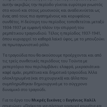
αυτήν ακριβώς την περίοδο γίνεται ευρύτερα γνωστός
στο κοινό και στους μουσικούς και αναδεικνύεται ως
ένας από τους πιο αγαπημένους και κορυφαίους
συνθέτες. Η δεύτερη του περίοδος τοποθετείται μεταξύ
1934-1937 με εμφανή πλέον την επιρροή του
ρεμπέτικου τραγουδιού. Τέλος η περίοδος 1937-1941,
όπου κυριαρχεί το καθαρά λαϊκό ύφος, με το μπουζούκι
σε πρωταγωνιστικό ρόλο.
Τα τραγούδια που θα ακούσουμε προέρχονται και από
τις τρείς συνθετικές περιόδους του Τούντα με
ρεπερτόριο που περιλαμβάνει: ελαφρά, μικρασιάτικα-
καφέ αμάν, ρεμπέτικα και δημοτικά τραγούδια. Άλλα
ολοκληρωμένα (και στιχουργικά) και άλλα που
συμπληρώθηκαν δημιουργικά με το σύγχρονο
δυναμικό στο τραγούδι.
Για το έργο του
Μικρές Εικόνες
ο
Ευγένιος Χαλίλ
σημειώνει:
«Πρόκειται για σύντομα οργανικά κομμάτια και