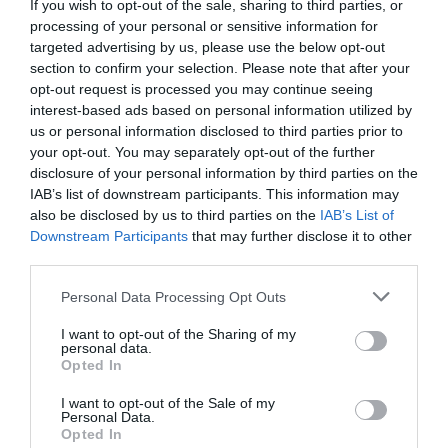
If you wish to opt-out of the sale, sharing to third parties, or
Το Ελληνικό Σχέδιο με την επιλογή του να θέσει στο
processing of your personal or sensitive information for
επίκεντρο του φετινού καλλιτεχνικού του
targeted advertising by us, please use the below opt-out
προγράμματος το ρεμπέτικο τραγούδι και την
section to confirm your selection. Please note that after your
πραγματοποίηση σειράς συναυλιών στο Μικρό Παλλάς,
opt-out request is processed you may continue seeing
επιχειρεί την επανεκκίνηση του. Από το ίδιο σημείο
interest-based ads based on personal information utilized by
us or personal information disclosed to third parties prior to
όμως που το πήρε η γενιά του Χατζιδάκι προς άλλες
your opt-out. You may separately opt-out of the further
πιθανόν κατευθύνσεις, αναζητώντας τις παλαιές πηγές
disclosure of your personal information by third parties on the
δύναμης και αλήθειας στο σήμερα. Πρόκειται για
IAB’s list of downstream participants. This information may
παραγγελίες έργων που εντάσσονται στον πυρήνα της
also be disclosed by us to third parties on the
IAB’s List of
φιλοσοφίας του, δηλαδή την ανάδειξη και προώθηση
Downstream Participants
that may further disclose it to other
πρωτότυπου μουσικού υλικού τόσο από νεότερους
third parties.
όσους και από καταξιωμένους συνθέτες.
Personal Data Processing Opt Outs
Όλες οι δράσεις του Ελληνικού Σχεδίου
I want to opt-out of the Sharing of my
υποστηρίζονται από το
Ίδρυμα Ωνάση
.
personal data.
Opted In
I want to opt-out of the Sale of my
Βερόνικα Δαβάκη
Personal Data.
Opted In