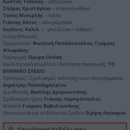
Κώστας Τσέκκας
– μπουζούκι
Σπύρος Χριστόγλου
– κλασική κιθάρα
Τασος Μυσιρλής
– τσέλο
Γιάννης Κάτος
– κόντραμπάσο
Ευγένιος Χαλίλ
–- μπουζούκι / κιθάρα /
ενορχήστρωση
Ερμηνεύουν:
Φωτεινή Παπαδοπούλου, Γιώργος
Φλωράκης
Παραγωγή:
Ίδρυμα Ωνάση
Καλλιτεχνική επιμέλεια / Εκτέλεση παραγωγής:
ΤΟ
ΕΛΛΗΝΙΚΟ ΣΧΕΔΙΟ
Πρόεδρος / Σχεδιασμός καλλιτεχνικού προγράμματος:
Δημήτρης Παπαδημητρίου
Διευθυντής:
Βασίλης Δραμουντάνης
Σχεδιασμός ήχου:
Γιάννης Λαμπρόπουλος
Artwork:
Γιώργος Βαβυλουσάκης
Επικοινωνία για το Ελληνικό Σχέδιο
: Ειρήνη Λαγουρού
Ταυτότητα Εκδήλωσης