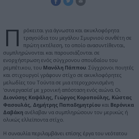
Π
ρόκειται για άγνωστα και ακυκλοφόρητα
τραγούδια του μεγάλου Σμυρνιού συνθέτη σε
πρώτη εκτέλεση, το οποίο ανασυντίθενται,
συμπληρώνονται και παρουσιάζονται σε
ενορχήστρωση ενός σύγχρονου σπουδαίου του
ρεμπέτικου, του
Μανόλη Πάππου
. Σύγχρονοι ποιητές
και στιχουργοί γράφουν στίχο σε ακυκλοφόρητες
μελωδίες του Τούντα σε μια ετεροχρονισμένη
‘συνεργασία’ με χρονική απόσταση ενός αιώνα. Οι
Διονύσης Καψάλης, Γιώργος Κοροπούλης, Κώστας
Φασουλάς, Δημήτρης Παπαδημητρίου
και
Βερόνικα
Δαβάκη
ανέλαβαν να συμπληρώσουν τον
μερικώς ή
ολικώς ελλείποντα στίχο.
Η συναυλία περιλαμβάνει επίσης έργα του νεότατου