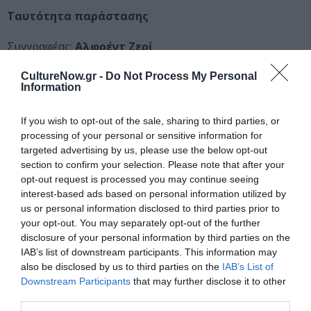
Ταυτότητα παράστασης
Συγγραφέας:
Αλφρέντ Ζερί
Διασκευή:
Άννα Παναγιωτοπούλου- (Πλάτων
CultureNow.gr -
Do Not Process My Personal
Μαυρομούστακος)
Information
(Γιώργος Βάλαρης και ο θίασος)
Σκηνοθεσία:
Γιώργος Βάλαρης
If you wish to opt-out of the sale, sharing to third parties, or
Μουσική:
Σταμάτης Κραουνάκης
processing of your personal or sensitive information for
Στίχοι:
Λίνα Νικολακοπούλου
targeted advertising by us, please use the below opt-out
Σκηνικά:
Μανόλης Παντελιδάκης
section to confirm your selection. Please note that after your
Κοστούμια:
Χάρης Σουλιώτης
opt-out request is processed you may continue seeing
interest-based ads based on personal information utilized by
Σχεδιασμός φωτισμού:
Λευτέρης Παυλόπουλος
us or personal information disclosed to third parties prior to
Χορογραφία:
Μάρκος Γιακουμόγλου
your opt-out. You may separately opt-out of the further
Μουσική ενορχήστρωση:
Δημήτρης Ανδρεάδης
disclosure of your personal information by third parties on the
Διεύθυνση παραγωγής:
Κατερίνα Μπερδέκα
IAB’s list of downstream participants. This information may
Βοηθός σκηνοθέτη-παραγωγής:
Κωνσταντίνος
also be disclosed by us to third parties on the
IAB’s List of
Φρίγγας
Downstream Participants
that may further disclose it to other
Βοηθός Β’ σκηνοθέτη:
Φαίη Σούκου
third parties.