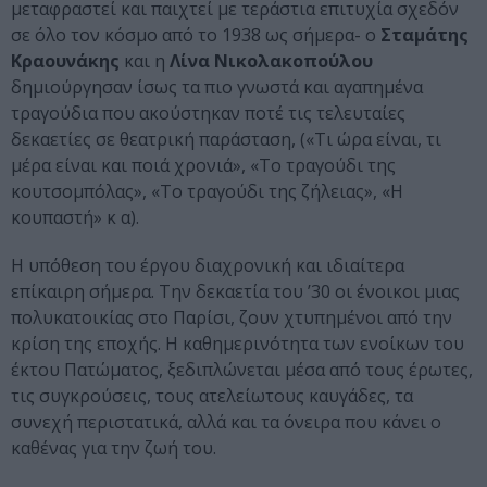
μεταφραστεί και παιχτεί με τεράστια επιτυχία σχεδόν
σε όλο τον κόσμο από το 1938 ως σήμερα- ο
Σταμάτης
Κραουνάκης
και η
Λίνα Νικολακοπούλου
δημιούργησαν ίσως τα πιο γνωστά και αγαπημένα
τραγούδια που ακούστηκαν ποτέ τις τελευταίες
δεκαετίες σε θεατρική παράσταση, («Τι ώρα είναι, τι
μέρα είναι και ποιά χρονιά», «Το τραγούδι της
κουτσομπόλας», «Το τραγούδι της ζήλειας», «Η
κουπαστή» κ α).
Η υπόθεση του έργου διαχρονική και ιδιαίτερα
επίκαιρη σήμερα. Την δεκαετία του ’30 οι ένοικοι μιας
πολυκατοικίας στο Παρίσι, ζουν χτυπημένοι από την
κρίση της εποχής. Η καθημερινότητα των ενοίκων του
έκτου Πατώματος, ξεδιπλώνεται μέσα από τους έρωτες,
τις συγκρούσεις, τους ατελείωτους καυγάδες, τα
συνεχή περιστατικά, αλλά και τα όνειρα που κάνει ο
καθένας για την ζωή του.