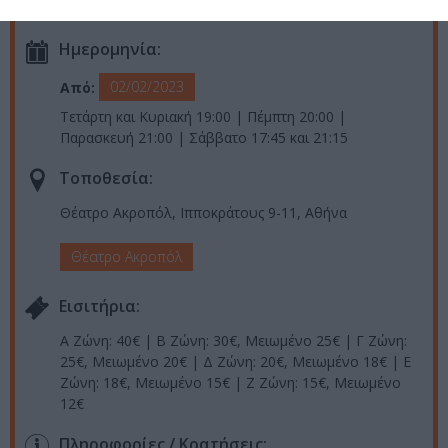
Ταυτότητα Εκδήλωσης
Ημερομηνία:
02/02/2023
Από:
Τετάρτη και Κυριακή 19:00 | Πέμπτη 20:00 |
Παρασκευή 21:00 | Σάββατο 17:45 και 21:15
Τοποθεσία:
Θέατρο Ακροπόλ, Ιπποκράτους 9-11, Αθήνα
Θέατρο Ακροπόλ
Eισιτήρια:
Α Ζώνη: 40€ | Β Ζώνη: 30€, Μειωμένο 25€ | Γ Ζώνη:
25€, Μειωμένο 20€ | Δ Ζώνη: 20€, Μειωμένο 18€ | Ε
Ζώνη: 18€, Μειωμένο 15€ | Ζ Ζώνη: 15€, Μειωμένο
12€
Πληροφορίες / Κρατήσεις: