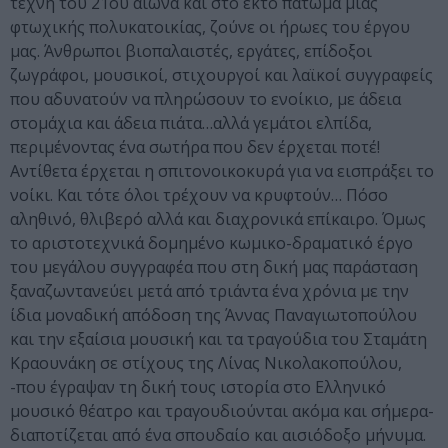
τέχνη του 21ου αιώνα και στο έκτο πάτωμα μιας
φτωχικής πολυκατοικίας, ζούνε οι ήρωες του έργου
μας. Άνθρωποι βιοπαλαιστές, εργάτες, επίδοξοι
ζωγράφοι, μουσικοί, στιχουργοί και λαϊκοί συγγραφείς
που αδυνατούν να πληρώσουν το ενοίκιο, με άδεια
στομάχια και άδεια πιάτα…αλλά γεμάτοι ελπίδα,
περιμένοντας ένα σωτήρα που δεν έρχεται ποτέ!
Αντίθετα έρχεται η σπιτονοικοκυρά για να εισπράξει το
νοίκι. Και τότε όλοι τρέχουν να κρυφτούν… Πόσο
αληθινό, θλιβερό αλλά και διαχρονικά επίκαιρο. Όμως
το αριστοτεχνικά δομημένο κωμικο-δραματικό έργο
του μεγάλου συγγραφέα που στη δική μας παράσταση
ξαναζωντανεύει μετά από τριάντα ένα χρόνια με την
ίδια μοναδική απόδοση της Άννας Παναγιωτοπούλου
και την εξαίσια μουσική και τα τραγούδια του Σταμάτη
Κραουνάκη σε στίχους της Λίνας Νικολακοπούλου,
-που έγραψαν τη δική τους ιστορία στο Ελληνικό
μουσικό θέατρο και τραγουδιούνται ακόμα και σήμερα-
διαποτίζεται από ένα σπουδαίο και αισιόδοξο μήνυμα.