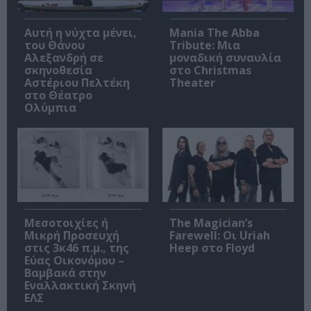
Αυτή η νύχτα μένει,
Mania The Abba
του Θάνου
Tribute: Μια
Αλεξανδρή σε
μοναδική συναυλία
σκηνοθεσία
στο Christmas
Αστέριου Πελτέκη
Theater
στο Θέατρο
Ολύμπια
Μεσοτοιχίες ή
The Magician’s
Μικρή Προσευχή
Farewell: Οι Uriah
στις 3κ46 π.μ., της
Heep στο Floyd
Εύας Οικονόμου –
Βαμβακά στην
Εναλλακτική Σκηνή
ΕΛΣ