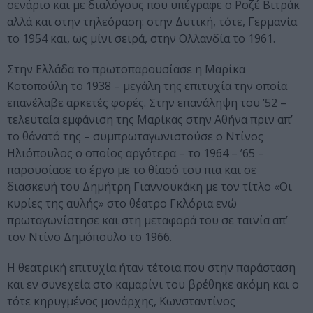
σενάριο και με διαλόγους που υπέγραφε ο Ροζέ Βιτράκ
αλλά και στην τηλεόραση: στην Δυτική, τότε, Γερμανία
το 1954 και, ως μίνι σειρά, στην Ολλανδία το 1961.
Στην Ελλάδα το πρωτοπαρουσίασε η Μαρίκα
Κοτοπούλη το 1938 – μεγάλη της επιτυχία την οποία
επανέλαβε αρκετές φορές. Στην επανάληψη του ’52 –
τελευταία εμφάνιση της Μαρίκας στην Αθήνα πριν απ’
το θάνατό της – συμπρωταγωνιστούσε ο Ντίνος
Ηλιόπουλος ο οποίος αργότερα – το 1964 – ’65 –
παρουσίασε το έργο με το θίασό του πια και σε
διασκευή του Δημήτρη Γιαννουκάκη με τον τίτλο «Οι
κυρίες της αυλής» στο θέατρο Γκλόρια ενώ
πρωταγωνίστησε και στη μεταφορά του σε ταινία απ’
τον Ντίνο Δημόπουλο το 1966.
Η θεατρική επιτυχία ήταν τέτοια που στην παράσταση
και εν συνεχεία στο καμαρίνι του βρέθηκε ακόμη και ο
τότε κηρυγμένος μονάρχης, Κωνσταντίνος