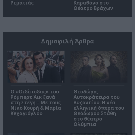
Ρεματιάς
Καραθάνο στο
Θέατρο Βράχων
Δημοφιλή Άρθρα
O «Οιδίποδας» του
Θεοδώρα,
Ρόμπερτ Άικ ξανά
Αυτοκράτειρα του
στη Στέγη – Με τους
Βυζαντίου: Η νέα
Νίκο Κουρή & Μαρία
ελληνική όπερα του
Κεχαγιόγλου
Θεόδωρου Στάθη
στο θέατρο
Ολύμπια