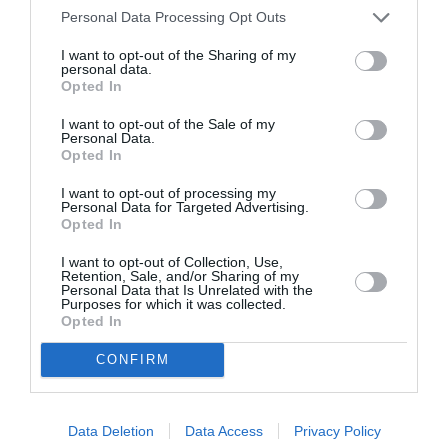
Βοηθός σκηνογράφος:
Ελίνα Δράκου
Personal Data Processing Opt Outs
Φωτογράφος:
Γιώργος Καλφαμανώλης
Trailer παράστασης:
Ηλίας Σπυρόπουλος
I want to opt-out of the Sharing of my
personal data.
Opted In
Πρωταγωνιστούν (με σειρά εμφάνισης):
Υρώ Μανέ,
Κώστας Μακεδόνας, Ελένη Καστάνη, Δανάη
I want to opt-out of the Sale of my
Personal Data.
Λουκάκη, Μαριαλένα Ροζάκη, Αρμάντ Εδουάρδος
Opted In
Μενετιάν, Βασίλης Αθανασόπουλος, Δημήτρης
Φραγκιόγλου
και η
Ευαγγελία Μουμούρη
I want to opt-out of processing my
Personal Data for Targeted Advertising.
Opted In
Στο ρόλο του Οσπώ ο
Δημήτρης Πιατάς
I want to opt-out of Collection, Use,
Retention, Sale, and/or Sharing of my
Αφηγήτρια η
Μίρκα Παπακωνσταντίνου
Personal Data that Is Unrelated with the
Purposes for which it was collected.
Συμμετέχουν οι μουσικοί:
Opted In
Πιάνο:
Δημήτρης Κίκλης
CONFIRM
Ακουστικό μπάσο:
Αποστόλης Παρασκευαΐδης
Ακορντεόν:
Άννα Λάκη
Data Deletion
Data Access
Privacy Policy