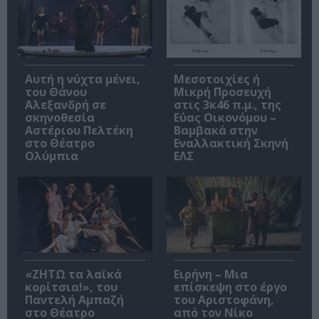
Αυτή η νύχτα μένει,
Μεσοτοιχίες ή
του Θάνου
Μικρή Προσευχή
Αλεξανδρή σε
στις 3κ46 π.μ., της
σκηνοθεσία
Εύας Οικονόμου –
Αστέριου Πελτέκη
Βαμβακά στην
στο Θέατρο
Εναλλακτική Σκηνή
Ολύμπια
ΕΛΣ
«ΖΗΤΩ τα λαϊκά
Ειρήνη – Μια
κορίτσια!», του
επίσκεψη στο έργο
Παντελή Αμπαζή
του Αριστοφάνη,
στο Θέατρο
από τον Νίκο