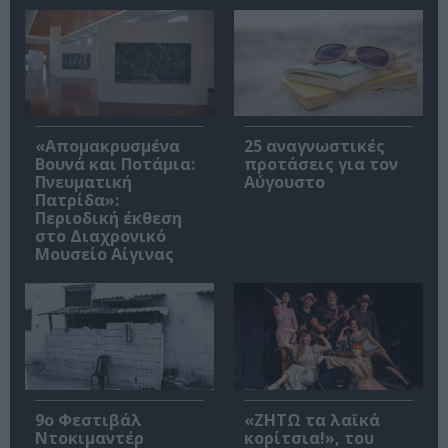
«Απομακρυσμένα
25 αναγνωστικές
Βουνά και Ποτάμια:
προτάσεις για τον
Πνευματική
Αύγουστο
Πατρίδα»:
Περιοδική έκθεση
στο Διαχρονικό
Μουσείο Αίγινας
9ο Φεστιβάλ
«ΖΗΤΩ τα λαϊκά
Ντοκιμαντέρ
κορίτσια!», του