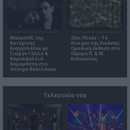
Μακμπέθ, της
32οι Πλοές – Το
Κατερίνας
Αίνιγμα της Εικόνας:
Ευαγγελάτου με
Ομαδική έκθεση στο
Γιώργο Γάλλο &
Ίδρυμα Π. & Μ.
Καρυοφυλλιά
Κυδωνιέως
Καραμπέτη στο
Θέατρο Βασιλάκου
Τελευταία νέα