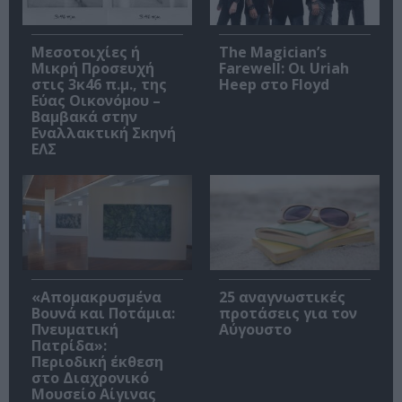
Μεσοτοιχίες ή
The Magician’s
Μικρή Προσευχή
Farewell: Οι Uriah
στις 3κ46 π.μ., της
Heep στο Floyd
Εύας Οικονόμου –
Βαμβακά στην
Εναλλακτική Σκηνή
ΕΛΣ
«Απομακρυσμένα
25 αναγνωστικές
Βουνά και Ποτάμια:
προτάσεις για τον
Πνευματική
Αύγουστο
Πατρίδα»:
Περιοδική έκθεση
στο Διαχρονικό
Μουσείο Αίγινας