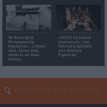
9ο Φεστιβάλ
«ΖΗΤΩ τα λαϊκά
Ντοκιμαντέρ
κορίτσια!», του
Καρύστου – «Ξένος
Παντελή Αμπαζή
εδώ, ξένος εκεί,
στο Θέατρο
όπου κι αν πάω
Ρεματιάς
ξένος»