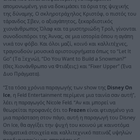
απομονωμένη, για να δοκιμάσει τα όρια της ψυχικής
της δύναμης. Ο σκληροτράχηλος Κριστόφ, ο πιστός του
τάρανδος Σβεν, ο αξιαγάπητος, ξεκαρδιστικός
χιονάνθρωπος Όλαφ και τα μυστηριώδη Τρολ, γίνονται
συνοδοιπόροι της Άννας, σε μια ιστορία όπου η αγάπη
νικά τον φόβο. Και όλοι μαζί, κοινό και καλλιτέχνες,
τραγουδούν μουσικά αριστουργήματα όπως το “Let It
Go” (Τα Ξεχνώ), “Do You Want to Build a Snowman?”
(Θες Χιονάνθρωπο να Φτιάξεις;) και “Fixer Upper” (Ένα
Δυο Πράγματα).
“Στα τόσα χρόνια παραγωγής των show της
Disney On
Ice
, η Feld Entertainment περίμενε μια ταινία σαν αυτή”,
λέει η παραγωγός Nicole Feld. “Αν και μπορεί να
θεωρείται προφανές ότι το
Frozen
είναι φτιαγμένο για
μια παράσταση στον πάγο, αυτή η παραγωγή του Disney
On Ice, θα αγγίξει την ψυχή του κοινού με καινοτόμα
θεαματικά στοιχεία και καλλιτεχνικό πατινάζ υψηλών