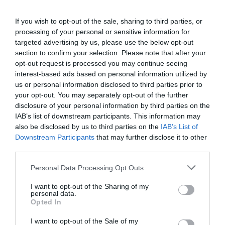
Γήπεδο Tae Kwon Do, Παλαιό Φάληρου
If you wish to opt-out of the sale, sharing to third parties, or
Γήπεδο Tae Kwon Do
processing of your personal or sensitive information for
targeted advertising by us, please use the below opt-out
section to confirm your selection. Please note that after your
Eισιτήρια:
opt-out request is processed you may continue seeing
6,00€ - 40,00€
interest-based ads based on personal information utilized by
us or personal information disclosed to third parties prior to
Προπώληση:
your opt-out. You may separately opt-out of the further
disclosure of your personal information by third parties on the
viva.gr
IAB’s list of downstream participants. This information may
also be disclosed by us to third parties on the
IAB’s List of
Πληροφορίες / Κρατήσεις:
Downstream Participants
that may further disclose it to other
third parties.
Τηλ.: 2118005141
Personal Data Processing Opt Outs
Ακολουθήστε το Culturenow.gr στο
Google News
και
I want to opt-out of the Sharing of my
μάθετε πρώτοι όλες τις ειδήσεις
personal data.
Opted In
Δείτε όλα τα
τελευταία νέα
για την Τέχνη και τον
I want to opt-out of the Sale of my
Πολιτισμό στο
Culturenow.gr