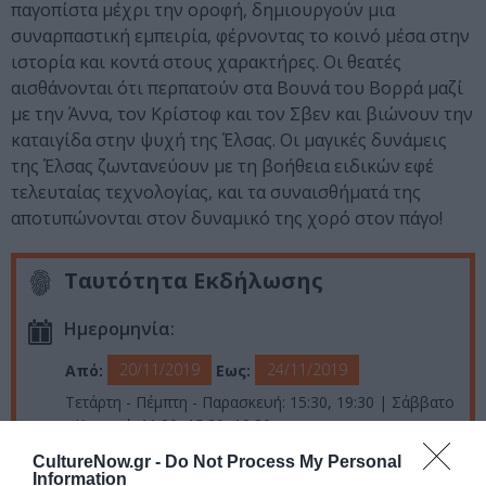
παγοπίστα μέχρι την οροφή, δημιουργούν μια
συναρπαστική εμπειρία, φέρνοντας το κοινό μέσα στην
ιστορία και κοντά στους χαρακτήρες. Οι θεατές
αισθάνονται ότι περπατούν στα Βουνά του Βορρά μαζί
με την Άννα, τον Κρίστοφ και τον Σβεν και βιώνουν την
καταιγίδα στην ψυχή της Έλσας. Οι μαγικές δυνάμεις
της Έλσας ζωντανεύουν με τη βοήθεια ειδικών εφέ
τελευταίας τεχνολογίας, και τα συναισθήματά της
αποτυπώνονται στον δυναμικό της χορό στον πάγο!
Ταυτότητα Εκδήλωσης
Ημερομηνία:
20/11/2019
24/11/2019
Από:
Εως:
Τετάρτη - Πέμπτη - Παρασκευή: 15:30, 19:30 | Σάββατο
- Κυριακή: 11:30, 15:30, 19:30
CultureNow.gr -
Do Not Process My Personal
Τοποθεσία:
Information