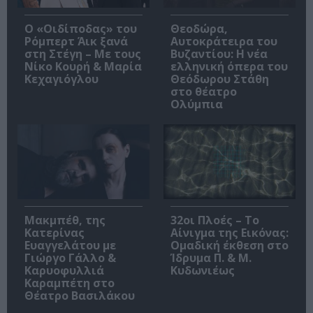
O «Οιδίποδας» του
Θεοδώρα,
Ρόμπερτ Άικ ξανά
Αυτοκράτειρα του
στη Στέγη – Με τους
Βυζαντίου: Η νέα
Νίκο Κουρή & Μαρία
ελληνική όπερα του
Κεχαγιόγλου
Θεόδωρου Στάθη
στο θέατρο
Ολύμπια
Μακμπέθ, της
32οι Πλοές – Το
Κατερίνας
Αίνιγμα της Εικόνας:
Ευαγγελάτου με
Ομαδική έκθεση στο
Γιώργο Γάλλο &
Ίδρυμα Π. & Μ.
Καρυοφυλλιά
Κυδωνιέως
Καραμπέτη στο
Θέατρο Βασιλάκου