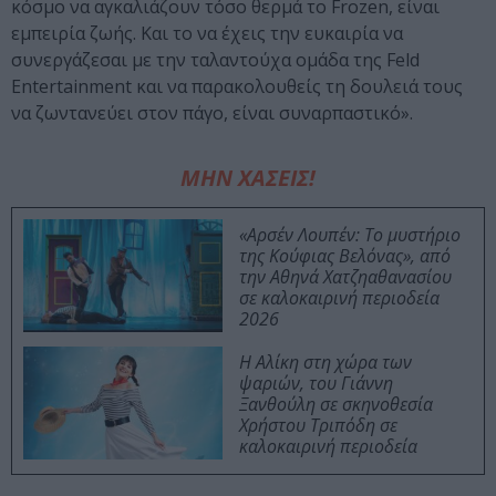
κόσμο να αγκαλιάζουν τόσο θερμά το Frozen, είναι
εμπειρία ζωής. Και το να έχεις την ευκαιρία να
συνεργάζεσαι με την ταλαντούχα ομάδα της Feld
Entertainment και να παρακολουθείς τη δουλειά τους
να ζωντανεύει στον πάγο, είναι συναρπαστικό».
ΜΗΝ ΧΑΣΕΙΣ!
«Αρσέν Λουπέν: Το μυστήριο
της Κούφιας Βελόνας», από
την Αθηνά Χατζηαθανασίου
σε καλοκαιρινή περιοδεία
2026
Η Αλίκη στη χώρα των
ψαριών, του Γιάννη
Ξανθούλη σε σκηνοθεσία
Χρήστου Τριπόδη σε
καλοκαιρινή περιοδεία