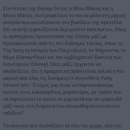
Στο Frozen της Disney On Ice, ο Μίκυ Μάους και η
Μίννι Μάους, συντροφεύουν το κοινό μέσα στη μαγική
ιστορία που εκτυλίσσεται στο βασίλειο της Αρεντέλα,
Επί σκηνής εμφανίζονται ξεχωριστοί καλεσμένοι, όπως
οι αγαπημένες πριγκίπισσες της Disney μαζί με
πρωταγωνιστές από τις πιο διάσημες ταινίες, όπως το
Toy Story (η Ιστορία των Παιχνιδιών), το Ψάχνοντας το
Νέμο (Disney•Pixar) και τον εμβληματικό Βασιλιά των
Λιονταριών (Disney). Όλοι μαζί, έρχονται να
αποδείξουν, ότι η πραγματική αγάπη είναι τελικά η πιο
μαγική από όλες τις δυνάμεις! Η σκηνοθέτις Patty
Vincent λέει: “Στόχος μας είναι να παρουσιάσουμε
αυτούς τους καλόκαρδους χαρακτήρες, με τρόπο που
να παροτρύνει το κοινό να χαμογελά και να τραγουδά
μαζί τους, στη διάρκεια του συναισθηματικού αυτού
ταξιδιού”.
Τα σκηνικά που δεσπόζουν σε όλο τον χώρο, από την