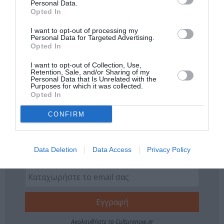
Personal Data.
Opted In
Νέοι Διαγωνισμοί
❯
I want to opt-out of processing my
Personal Data for Targeted Advertising.
Opted In
Tags
I want to opt-out of Collection, Use,
ΓΗΠΕΔΟ TAE KWON DO
Retention, Sale, and/or Sharing of my
Personal Data that Is Unrelated with the
ΠΑΙΔΙΚΕΣ ΠΑΡΑΣΤΑΣΕΙΣ 2019 – 2020
Purposes for which it was collected.
Opted In
ΠΑΙΔΙΚΕΣ ΠΑΡΑΣΤΑΣΕΙΣ ΚΑΙ ΕΚΘΕΣΕΙΣ ΓΙΑ ΠΑΙΔΙΑ
CONFIRM
Newsletter
Κάθε βδομάδα στο e-mail σας τα τελευταία νέα για
Data Deletion
Data Access
Privacy Policy
την Τέχνη και τον Πολιτισμό!
Ακολουθήστε το Culturenow.gr