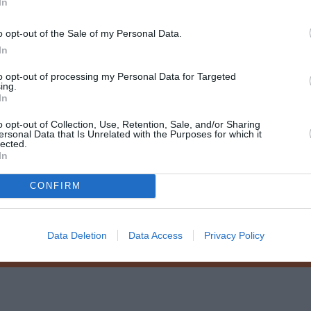
In
o opt-out of the Sale of my Personal Data.
In
to opt-out of processing my Personal Data for Targeted
ing.
ου 7, Θησείο
Ημερομηνία
: Από Δευτέρα 16 Νοεμβρίου 2015 έως Τρί
In
ίων
: Κανονικό 12€, Φοιτητικό, άνω των 65, ανέργων 10€
Προπώλησ
ωνική αγορά: 210 7234567Online:
www.ticketservices.gr
Πληροφορί
o opt-out of Collection, Use, Retention, Sale, and/or Sharing
//twitter.com/lykofostheater
ersonal Data that Is Unrelated with the Purposes for which it
lected.
In
μάθετε πρώτοι όλες τις ειδήσεις
CONFIRM
ολιτισμό στο
Culturenow.gr
Data Deletion
Data Access
Privacy Policy
r
Δες