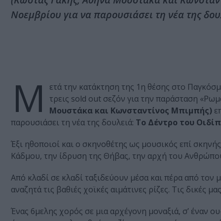
Νοεμβρίου για να παρουσιάσει τη νέα της δου
Μ
ετά την κατάκτηση της 1η θέσης στο Παγκόσμι
τρεις sold out σεζόν για την παράσταση «Ρωμα
Μουστάκα και Κωνσταντίνος Μπιμπής)
επ
παρουσιάσει τη νέα της δουλειά:
Το Δέντρο του Οιδίπ
Έξι ηθοποιοί και ο σκηνοθέτης ως μουσικός επί σκηνή
Κάδμου, την ίδρυση της Θήβας, την αρχή του Ανθρώπο
Από κλαδί σε κλαδί ταξιδεύουν μέσα και πέρα από τον
αναζητά τις βαθιές χοϊκές αιμάτινες ρίζες. Τις δικές μας
Ένας 6μελης χορός σε μια αρχέγονη μοναξιά, σ’ έναν 