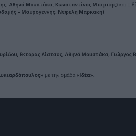
κης, Αθηνά Μουστάκα, Κωνσταντίνος Μπιμπής)
και ο θ
υρδαμής – Μαυρογεννης, Νεφελη Μαρκακη)
ρίδου, Εκτορας Λίατσος, Αθηνά Μουστάκα, Γιώργος 
Λυκιαρδόπουλος»
με την ομάδα
«Ιδέα».