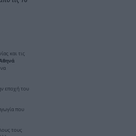
ίας και τις
 Αθηνά
 να
ην εποχή του
αγωγία που
λους τους