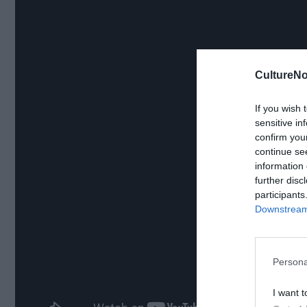
CultureNo
If you wish 
sensitive in
confirm you
continue se
information 
further disc
participants
Downstream 
Persona
I want t