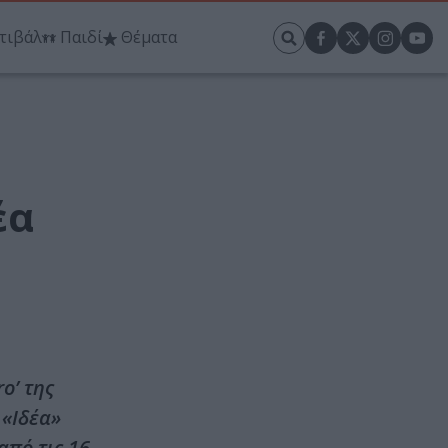
τιβάλ
Παιδί
Θέματα
έα
o’ της
 «Ιδέα»
πό τις 16