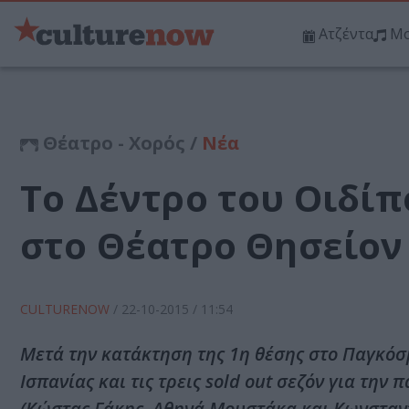
Ατζέντα
Μο
Θέατρο - Χορός /
Νέα
Το Δέντρο του Οιδίπ
στο Θέατρο Θησείον
CULTURENOW
/
22-10-2015
/ 11:54
Μετά την κατάκτηση της 1η θέσης στο Παγκόσμ
Ισπανίας και τις τρεις sold out σεζόν για την
(Κώστας Γάκης, Αθηνά Μουστάκα και Κωνσταντ