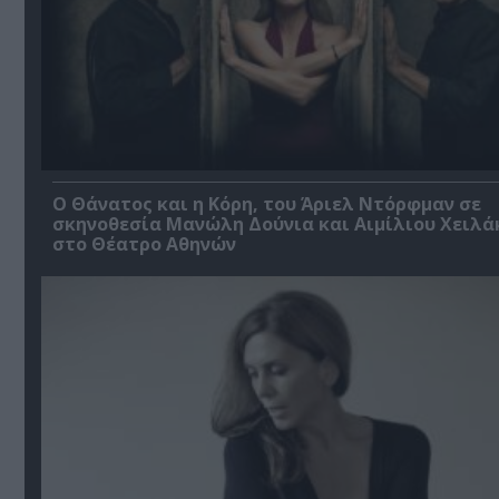
Ο Θάνατος και η Κόρη, του Άριελ Ντόρφμαν σε
σκηνοθεσία Μανώλη Δούνια και Αιμίλιου Χειλά
στο Θέατρο Αθηνών