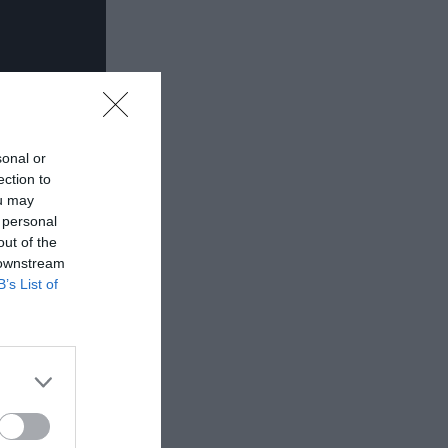
sonal or
ection to
ou may
 personal
out of the
 downstream
B’s List of