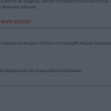
ο άλλοτε σε ερήμους, άλλοτε στα ερείπια του Οίκου τους, 
η θεατρική αίθουσα.
ΜΗΝ ΧΑΣΕΙΣ!
ε σκηνοθεσία Αστέριου Πελτέκη στο Φεστιβάλ Αθηνών Επιδαύρ
ωμά Μοσχόπουλο στο Αρχαίο Θέατρο Επιδαύρου