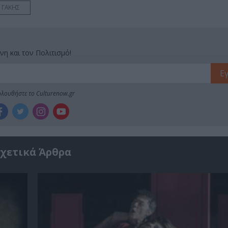
 ΓΑΚΗΣ
νη και τον Πολιτισμό!
λουθήστε το Culturenow.gr
χετικά Άρθρα