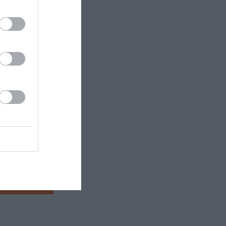
τη 16
η:
Ticket
ες
:
 εδώ!
❯