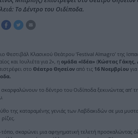
λειά: Το Δέντρο του Οιδίποδα.
ο Φεστιβάλ Κλασικού Θεάτρου ‘Festival Almagro’ της Ισπαν
ίος και Ιουλιέτα για 2», η
ομάδα «Ιδέα»
(
Κώστας Γάκης,
ιστρέφει στο
Θέατρο Θησείον
από τις
16 Νοεμβρίου
για
οδα.
ς σκαρφαλώνουν το δέντρο του Οιδίποδα ξεκινώντας απ’ τ
υ.
 μύθο της καταραμένης γενιάς των Λαβδακιδών σε μια μυστ
 ρίζες.
ου-τόπο, σκαρώνει μια αφηγηματική τελετή προσκαλώντας ό