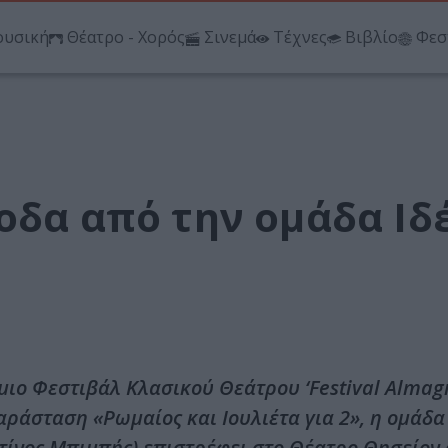
υσική
Θέατρο - Χορός
Σινεμά
Τέχνες
Βιβλίο
Φεσ
οδα από την ομάδα Ιδ
ιο Φεστιβάλ Κλασικού Θεάτρου ‘Festival Almagr
 παράσταση «Ρωμαίος και Ιουλιέτα για 2», η ομάδα
ίνος Μπιμπής) επιστρέφει στο Θέατρο Θησείον α