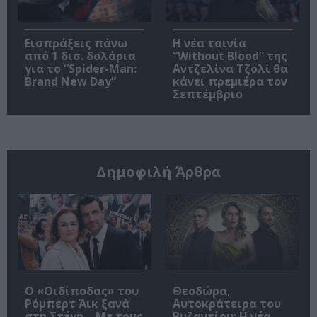
Εισπράξεις πάνω
Η νέα ταινία
από 1 δισ. δολάρια
“Without Blood” της
για το “Spider-Man:
Αντζελίνα Τζολί θα
Brand New Day”
κάνει πρεμιέρα τον
Σεπτέμβριο
Δημοφιλή Άρθρα
O «Οιδίποδας» του
Θεοδώρα,
Ρόμπερτ Άικ ξανά
Αυτοκράτειρα του
στη Στέγη – Με τους
Βυζαντίου: Η νέα