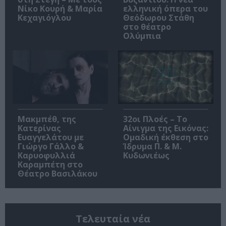
Νίκο Κουρή & Μαρία
ελληνική όπερα του
Κεχαγιόγλου
Θεόδωρου Στάθη
στο θέατρο
Ολύμπια
Μακμπέθ, της
32οι Πλοές – Το
Κατερίνας
Αίνιγμα της Εικόνας:
Ευαγγελάτου με
Ομαδική έκθεση στο
Γιώργο Γάλλο &
Ίδρυμα Π. & Μ.
Καρυοφυλλιά
Κυδωνιέως
Καραμπέτη στο
Θέατρο Βασιλάκου
Τελευταία νέα