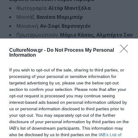
Φωτογραφία:
Αϊτόρ Μαντξόλα
Μοντάζ:
Βανέσα Μαριμπέρ
Μουσική:
Αν-Σοφί Βερσναγιέν
Πρωταγωνιστούν:
Μάριο Κάσας, Αλμπέρτο Σαν
Χουάν, Nόρα Χερνάντες, Ασιέρ Ετσεάντια,
Ελβίρα Μανγκούες
CultureNow.gr -
Do Not Process My Personal
Διάρκεια:
106′
Information
Γλώσσα:
Ισπανικά
If you wish to opt-out of the sale, sharing to third parties, or
Έγχρωμο
processing of your personal or sensitive information for
Υπότιτλοι:
Ελληνικά
targeted advertising by us, please use the below opt-out
section to confirm your selection. Please note that after your
Χώρα Παραγωγής:
Ισπανία
opt-out request is processed you may continue seeing
Έτος Παραγωγής:
2025
interest-based ads based on personal information utilized by
us or personal information disclosed to third parties prior to
your opt-out. You may separately opt-out of the further
disclosure of your personal information by third parties on the
IAB’s list of downstream participants. This information may
also be disclosed by us to third parties on the
IAB’s List of