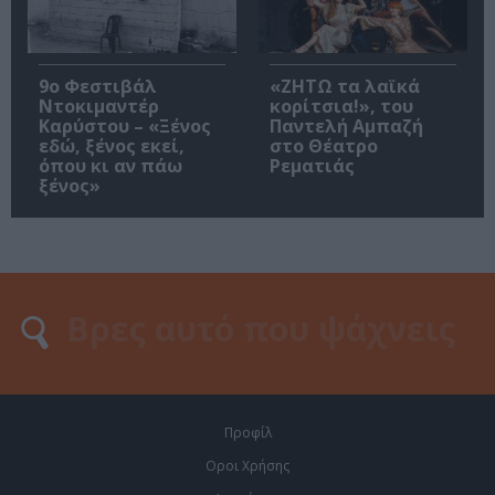
9ο Φεστιβάλ
«ΖΗΤΩ τα λαϊκά
Ντοκιμαντέρ
κορίτσια!», του
Καρύστου – «Ξένος
Παντελή Αμπαζή
εδώ, ξένος εκεί,
στο Θέατρο
όπου κι αν πάω
Ρεματιάς
ξένος»
Προφίλ
Οροι Χρήσης