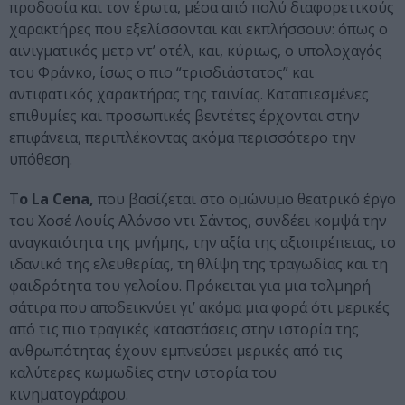
προδοσία και τον έρωτα, μέσα από πολύ διαφορετικούς
χαρακτήρες που εξελίσσονται και εκπλήσσουν: όπως ο
αινιγματικός μετρ ντ’ οτέλ, και, κύριως, ο υπολοχαγός
του Φράνκο, ίσως ο πιο “τρισδιάστατος” και
αντιφατικός χαρακτήρας της ταινίας. Καταπιεσμένες
επιθυμίες και προσωπικές βεντέτες έρχονται στην
επιφάνεια, περιπλέκοντας ακόμα περισσότερο την
υπόθεση.
Τ
ο La Cena,
που βασίζεται στο ομώνυμο θεατρικό έργο
του Χοσέ Λουίς Αλόνσο ντι Σάντος, συνδέει κομψά την
αναγκαιότητα της μνήμης, την αξία της αξιοπρέπειας, το
ιδανικό της ελευθερίας, τη θλίψη της τραγωδίας και τη
φαιδρότητα του γελοίου. Πρόκειται για μια τολμηρή
σάτιρα που αποδεικνύει γι’ ακόμα μια φορά ότι μερικές
από τις πιο τραγικές καταστάσεις στην ιστορία της
ανθρωπότητας έχουν εμπνεύσει μερικές από τις
καλύτερες κωμωδίες στην ιστορία του
κινηματογράφου.