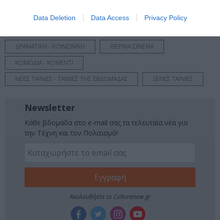
Νέοι Διαγωνισμοί
❯
Data Deletion
Data Access
Privacy Policy
Tags
ΔΡΑΜΑΤΙΚΗ - ΚΟΙΝΩΝΙΚΗ
ΘΕΡΙΝΑ ΣΙΝΕΜΑ
ΚΩΜΩΔΙΑ - ΚΟΜΕΝΤΙ
ΝΕΕΣ ΤΑΙΝΙΕΣ - ΤΑΙΝΙΕΣ ΤΗΣ ΕΒΔΟΜΑΔΑΣ
ΞΕΝΕΣ ΤΑΙΝΙΕΣ
Newsletter
Κάθε βδομάδα στο e-mail σας τα τελευταία νέα για
την Τέχνη και τον Πολιτισμό!
Ακολουθήστε το Culturenow.gr