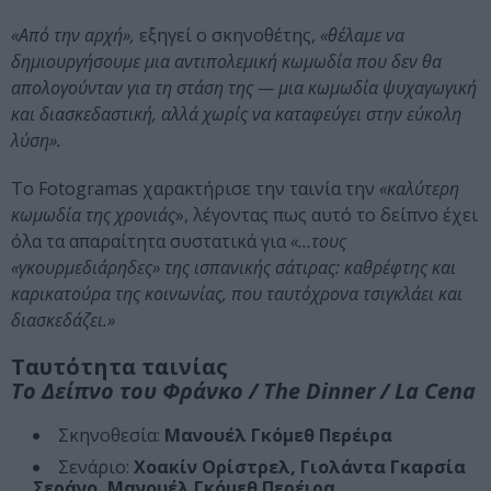
«Από την αρχή»,
εξηγεί ο σκηνοθέτης,
«θέλαμε να
δημιουργήσουμε μια αντιπολεμική κωμωδία που δεν θα
απολογούνταν για τη στάση της — μια κωμωδία ψυχαγωγική
και διασκεδαστική, αλλά χωρίς να καταφεύγει στην εύκολη
λύση».
Το Fotogramas χαρακτήρισε την ταινία την
«καλύτερη
κωμωδία της χρονιάς
», λέγοντας πως αυτό το δείπνο έχει
όλα τα απαραίτητα συστατικά για
«…τους
«γκουρμεδιάρηδες» της ισπανικής σάτιρας: καθρέφτης και
καρικατούρα της κοινωνίας, που ταυτόχρονα τσιγκλάει και
διασκεδάζει.»
Ταυτότητα ταινίας
Το Δείπνο του Φράνκο / The Dinner / La Cena
Σκηνοθεσία:
Μανουέλ Γκόμεθ Περέιρα
Σενάριο:
Χοακίν Ορίστρελ, Γιολάντα Γκαρσία
Σεράνο, Μανουέλ Γκόμεθ Περέιρα