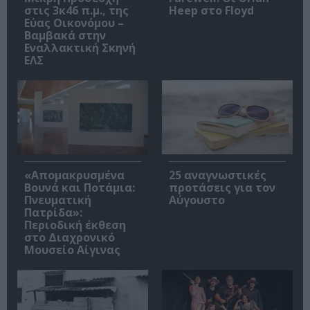
στις 3κ46 π.μ., της
Heep στο Floyd
Εύας Οικονόμου –
Βαμβακά στην
Εναλλακτική Σκηνή
ΕΛΣ
«Απομακρυσμένα
25 αναγνωστικές
Βουνά και Ποτάμια:
προτάσεις για τον
Πνευματική
Αύγουστο
Πατρίδα»:
Περιοδική έκθεση
στο Διαχρονικό
Μουσείο Αίγινας