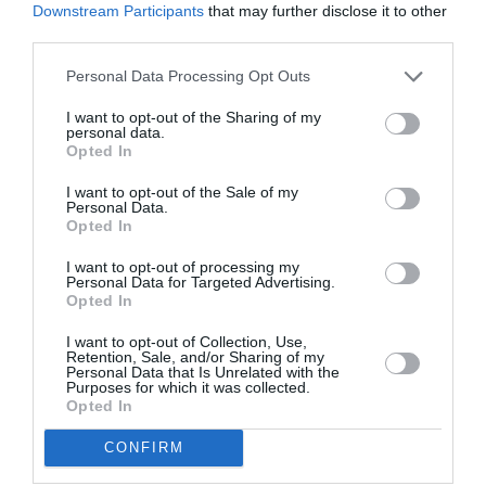
Downstream Participants
that may further disclose it to other
third parties.
Personal Data Processing Opt Outs
I want to opt-out of the Sharing of my
personal data.
Opted In
I want to opt-out of the Sale of my
Ταυτότητα
Personal Data.
Opted In
9 Ιουλίου στους κινηματογράφους από την
I want to opt-out of processing my
Weirdwave
Personal Data for Targeted Advertising.
Opted In
Ακολουθήστε το Culturenow.gr στο
Google News
και
I want to opt-out of Collection, Use,
Retention, Sale, and/or Sharing of my
μάθετε πρώτοι όλες τις ειδήσεις
Personal Data that Is Unrelated with the
Purposes for which it was collected.
Opted In
Δείτε όλα τα
τελευταία νέα
για την Τέχνη και τον
Πολιτισμό στο
Culturenow.gr
CONFIRM