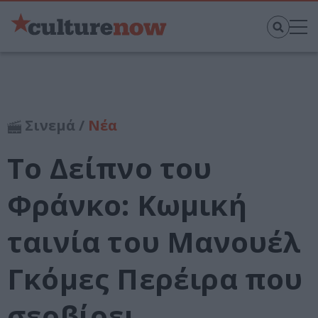
Σινεμά /
Νέα
Το Δείπνο του
Φράνκο: Κωμική
ταινία του Μανουέλ
Γκόμες Περέιρα που
σερβίρει