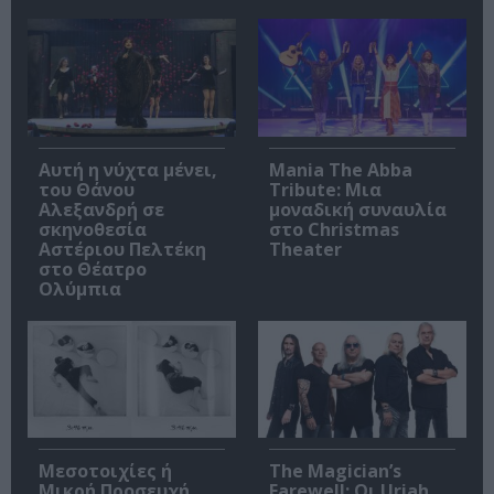
Αυτή η νύχτα μένει,
Mania The Abba
του Θάνου
Tribute: Μια
Αλεξανδρή σε
μοναδική συναυλία
σκηνοθεσία
στο Christmas
Αστέριου Πελτέκη
Theater
στο Θέατρο
Ολύμπια
Μεσοτοιχίες ή
The Magician’s
Μικρή Προσευχή
Farewell: Οι Uriah