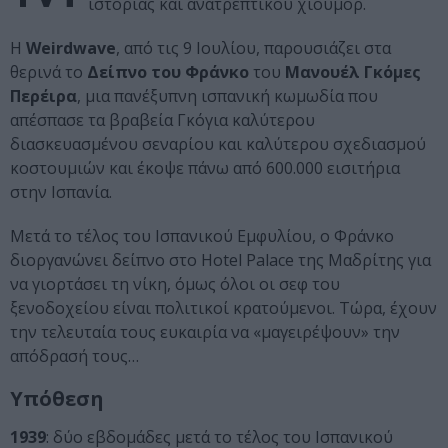
ιστορίας και ανατρεπτικού χιούμορ.
Η
Weirdwave
, από τις 9 Ιουλίου, παρουσιάζει στα
θερινά το
Δείπνο του Φράνκο
του
Μανουέλ Γκόμες
Περέιρα
, μια πανέξυπνη ισπανική κωμωδία που
απέσπασε τα βραβεία Γκόγια καλύτερου
διασκευασμένου σεναρίου και καλύτερου σχεδιασμού
κοστουμιών και έκοψε πάνω από 600.000 εισιτήρια
στην Ισπανία.
Μετά το τέλος του Ισπανικού Εμφυλίου, ο Φράνκο
διοργανώνει δείπνο στο Hotel Palace της Μαδρίτης για
να γιορτάσει τη νίκη, όμως όλοι οι σεφ του
ξενοδοχείου είναι πολιτικοί κρατούμενοι. Τώρα, έχουν
την τελευταία τους ευκαιρία να «μαγειρέψουν» την
απόδρασή τους…
Υπόθεση
1939
: δύο εβδομάδες μετά το τέλος του Ισπανικού