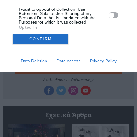
ΦΕΣΤΙΒΑΛ ΑΘΗΝΩΝ ΚΑΙ ΕΠΙΔΑΥΡΟΥ
I want to opt-out of Collection, Use,
Retention, Sale, and/or Sharing of my
Personal Data that Is Unrelated with the
Purposes for which it was collected.
Newsletter
Opted In
Κάθε βδομάδα στο e-mail σας τα τελευταία νέα για
CONFIRM
την Τέχνη και τον Πολιτισμό!
Data Deletion
Data Access
Privacy Policy
Ακολουθήστε το Culturenow.gr
Σχετικά Άρθρα