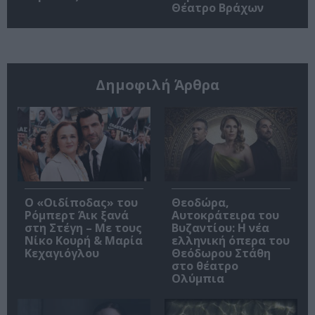
Θέατρο Βράχων
Δημοφιλή Άρθρα
O «Οιδίποδας» του
Θεοδώρα,
Ρόμπερτ Άικ ξανά
Αυτοκράτειρα του
στη Στέγη – Με τους
Βυζαντίου: Η νέα
Νίκο Κουρή & Μαρία
ελληνική όπερα του
Κεχαγιόγλου
Θεόδωρου Στάθη
στο θέατρο
Ολύμπια