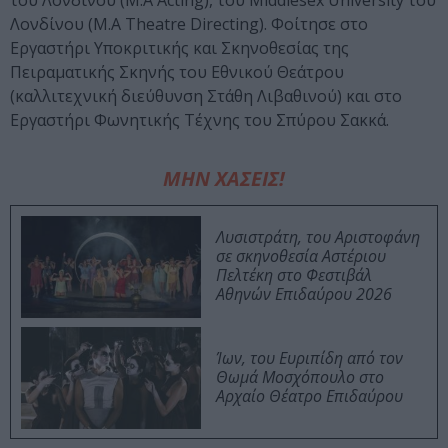
του Λονδίνου (Μ.Α Acting), του Middlesex University του
Λονδίνου (Μ.Α Theatre Directing). Φοίτησε στο
Εργαστήρι Υποκριτικής και Σκηνοθεσίας της
Πειραματικής Σκηνής του Εθνικού Θεάτρου
(καλλιτεχνική διεύθυνση Στάθη Λιβαθινού) και στο
Εργαστήρι Φωνητικής Τέχνης του Σπύρου Σακκά.
ΜΗΝ ΧΑΣΕΙΣ!
Λυσιστράτη, του Αριστοφάνη
σε σκηνοθεσία Αστέριου
Πελτέκη στο Φεστιβάλ
Αθηνών Επιδαύρου 2026
Ίων, του Ευριπίδη από τον
Θωμά Μοσχόπουλο στο
Αρχαίο Θέατρο Επιδαύρου