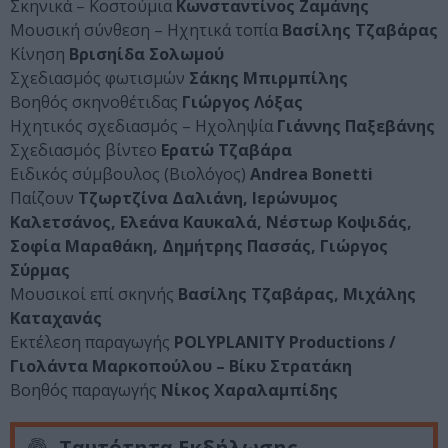
Σκηνικά – Κοστούμια
Κωνσταντίνος Ζαμάνης
Μουσική σύνθεση – Ηχητικά τοπία
Βασίλης Τζαβάρας
Κίνηση
Βρισηίδα Σολωμού
Σχεδιασμός φωτισμών
Σάκης Μπιρμπίλης
Βοηθός σκηνοθέτιδας
Γιώργος Λόξας
Hχητικός σχεδιασμός – Ηχοληψία
Γιάννης Παξεβάνης
Σχεδιασμός βίντεο
Ερατώ Τζαβάρα
Ειδικός σύμβουλος (Βιολόγος)
Andrea Bonetti
Παίζουν
Τζωρτζίνα Δαλιάνη, Ιερώνυμος
Καλετσάνος, Ελεάνα Καυκαλά, Νέστωρ Κοψιδάς,
Σοφία Μαραθάκη, Δημήτρης Πασσάς, Γιώργος
Σύρμας
Μουσικοί επί σκηνής
Βασίλης Τζαβάρας, Μιχάλης
Καταχανάς
Εκτέλεση παραγωγής
POLYPLANITY Productions /
Γιολάντα Μαρκοπούλου – Βίκυ Στρατάκη
Βοηθός παραγωγής
Νίκος Χαραλαμπίδης
Ταυτότητα Εκδήλωσης