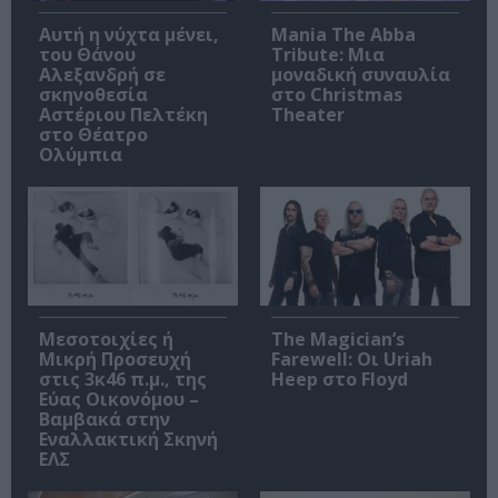
Αυτή η νύχτα μένει,
Mania The Abba
του Θάνου
Tribute: Μια
Αλεξανδρή σε
μοναδική συναυλία
σκηνοθεσία
στο Christmas
Αστέριου Πελτέκη
Theater
στο Θέατρο
Ολύμπια
Μεσοτοιχίες ή
The Magician’s
Μικρή Προσευχή
Farewell: Οι Uriah
στις 3κ46 π.μ., της
Heep στο Floyd
Εύας Οικονόμου –
Βαμβακά στην
Εναλλακτική Σκηνή
ΕΛΣ