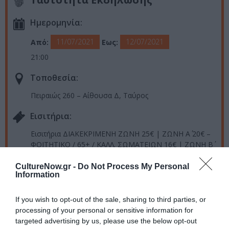
Ημερομηνία:
11/07/2021
12/07/2021
Από:
Εως:
21:00
Τοποθεσία:
Πειραιώς 260 – Αίθουσα Δ, Ταύρος
Eισιτήρια:
Εισιτήρια ΔΙΑΚΕΚΡΙΜΕΝΗ ΖΩΝΗ 25€ | ΖΩΝΗ Α΄ 20€ –
ΦΟΙΤΗΤΙΚO / 65+ / ΚΑΛΛ. ΣΩΜΑΤΕΙΩΝ 16€ | ΖΩΝΗ Β΄
15€ – ΦΟΙΤΗΤΙΚO / 65+ / ΚΑΛΛ. ΣΩΜΑΤΕΙΩΝ 12€ |
ΑΜΕΑ / ΑΝΕΡΓΩΝ / ΣΠΟΥΔΑΣΤΙΚO ΚΑΛΛ. ΣΧΟΛΩΝ 5€
CultureNow.gr -
Do Not Process My Personal
Information
Προπώληση:
If you wish to opt-out of the sale, sharing to third parties, or
aefestival.gr | tickets.aefestival.gr |
processing of your personal or sensitive information for
www.ticketservices.gr
targeted advertising by us, please use the below opt-out