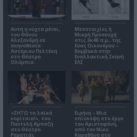
Αυτή η νύχτα μένει,
Μεσοτοιχίες ή
του Θάνου
Μικρή Προσευχή
Αλεξανδρή σε
στις 3κ46 π.μ., της
σκηνοθεσία
Εύας Οικονόμου –
Αστέριου Πελτέκη
Βαμβακά στην
στο Θέατρο
Εναλλακτική Σκηνή
Ολύμπια
ΕΛΣ
«ΖΗΤΩ τα λαϊκά
Ειρήνη – Μια
κορίτσια!», του
επίσκεψη στο έργο
Παντελή Αμπαζή
του Αριστοφάνη,
στο Θέατρο
από τον Νίκο
Ρεματιάς
Καραθάνο στο