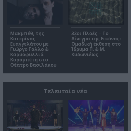
Μακμπέθ, της
32οι Πλοές – Το
Κατερίνας
Αίνιγμα της Εικόνας:
Ευαγγελάτου με
Ομαδική έκθεση στο
Γιώργο Γάλλο &
Ίδρυμα Π. & Μ.
Καρυοφυλλιά
Κυδωνιέως
Καραμπέτη στο
Θέατρο Βασιλάκου
Τελευταία νέα