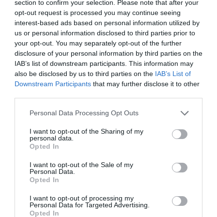
section to confirm your selection. Please note that after your
Πληροφορίες / Κρατήσεις:
opt-out request is processed you may continue seeing
aefestival.gr
interest-based ads based on personal information utilized by
us or personal information disclosed to third parties prior to
your opt-out. You may separately opt-out of the further
Ακολουθήστε το Culturenow.gr στο
Google News
και
disclosure of your personal information by third parties on the
μάθετε πρώτοι όλες τις ειδήσεις
IAB’s list of downstream participants. This information may
also be disclosed by us to third parties on the
IAB’s List of
Δείτε όλα τα
τελευταία νέα
για την Τέχνη και τον
Downstream Participants
that may further disclose it to other
third parties.
Πολιτισμό στο
Culturenow.gr
Personal Data Processing Opt Outs
Νέοι Διαγωνισμοί
❯
I want to opt-out of the Sharing of my
personal data.
Tags
Opted In
ΓΙΟΛΑΝΤΑ ΜΑΡΚΟΠΟΥΛΟΥ
ΔΗΜΗΤΡΗΣ ΠΑΣΣΑΣ
I want to opt-out of the Sale of my
Personal Data.
ΔΡΑΜΑΤΟΠΟΙΗΜΕΝΗ ΛΟΓΟΤΕΧΝΙΑ
Opted In
ΘΕΑΤΡΙΚΕΣ ΠΕΡΙΟΔΕΙΕΣ – ΠΑΡΑΣΤΑΣΕΙΣ ΚΑΛΟΚΑΙΡΙ 2021
I want to opt-out of processing my
Personal Data for Targeted Advertising.
ΚΟΙΝΩΝΙΚΗ ΕΥΘΥΝΗ
ΣΟΦΙΑ ΜΑΡΑΘΑΚΗ
Opted In