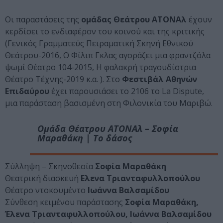
Οι παραστάσεις της
ομάδας Θεάτρου ΑΤΟΝΑλ
έχουν
κερδίσει το ενδιαφέρον του κοινού και της κριτικής
(Γενικός Γραμματεύς Πειραματική Σκηνή Εθνικού
Θεάτρου-2016, Ο Φίλιπ Γκλας αγοράζει μια φραντζόλα
ψωμί Θέατρο 104-2015, Η φαλακρή τραγουδίστρια
Θέατρο Τέχνης-2019 κ.α. ). Στο
Φεστιβάλ Αθηνών
Επιδαύρου
έχει παρουσιάσει το 2106 το La Dispute,
μια παράσταση βασισμένη στη Φιλονικία του Μαριβώ.
Ομάδα Θέατρου ΑΤΟΝΑλ – Σοφία
Μαραθάκη | Το δάσος
Σύλληψη – Σκηνοθεσία
Σοφία Μαραθάκη
Θεατρική διασκευή
Ελενα Τριανταφυλλοπούλου
Θέατρο ντοκουμέντο
Ιωάννα Βαλσαμίδου
Σύνθεση κειμένου παράστασης
Σοφία Μαραθάκη,
Έλενα Τριανταφυλλοπούλου, Ιωάννα Bαλσαμίδου