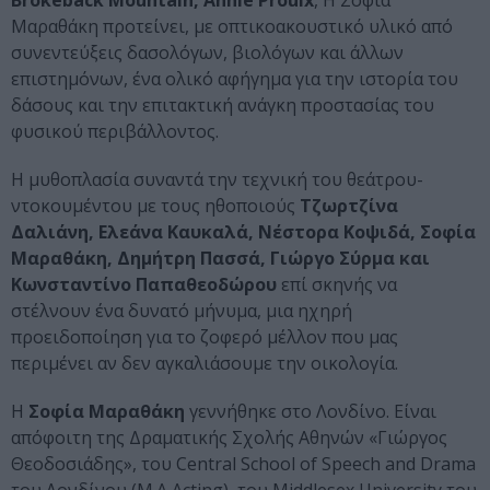
Brokeback Mountain, Annie Proulx
, Η Σοφία
Μαραθάκη προτείνει, με οπτικοακουστικό υλικό από
συνεντεύξεις δασολόγων, βιολόγων και άλλων
επιστημόνων, ένα ολικό αφήγημα για την ιστορία του
δάσους και την επιτακτική ανάγκη προστασίας του
φυσικού περιβάλλοντος.
Η μυθοπλασία συναντά την τεχνική του θεάτρου-
ντοκουμέντου με τους ηθοποιούς
Τζωρτζίνα
Δαλιάνη, Ελεάνα Καυκαλά, Νέστορα Κοψιδά, Σοφία
Μαραθάκη, Δημήτρη Πασσά, Γιώργο Σύρμα και
Κωνσταντίνο Παπαθεοδώρου
επί σκηνής να
στέλνουν ένα δυνατό μήνυμα, μια ηχηρή
προειδοποίηση για το ζοφερό μέλλον που μας
περιμένει αν δεν αγκαλιάσουμε την οικολογία.
Η
Σοφία Μαραθάκη
γεννήθηκε στο Λονδίνο. Είναι
απόφοιτη της Δραματικής Σχολής Αθηνών «Γιώργος
Θεοδοσιάδης», του Central School of Speech and Drama