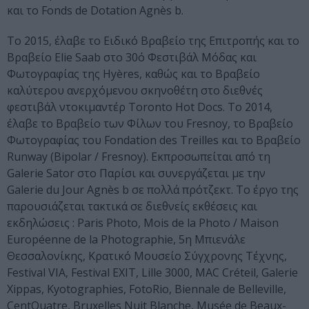
και το Fonds de Dotation Agnès b.
Το 2015, έλαβε το Ειδικό Βραβείο της Επιτροπής και το
Βραβείο Elie Saab στο 30ό Φεστιβάλ Μόδας και
Φωτογραφίας της Hyères, καθώς και το Βραβείο
καλύτερου ανερχόμενου σκηνοθέτη στο διεθνές
φεστιβάλ ντοκιμαντέρ Toronto Hot Docs. Το 2014,
έλαβε το Βραβείο των Φίλων του Fresnoy, το Βραβείο
Φωτογραφίας του Fondation des Treilles και το Βραβείο
Runway (Bipolar / Fresnoy). Εκπροσωπείται από τη
Galerie Sator στο Παρίσι και συνεργάζεται με την
Galerie du Jour Agnès b σε πολλά πρότζεκτ. Το έργο της
παρουσιάζεται τακτικά σε διεθνείς εκθέσεις και
εκδηλώσεις : Paris Photo, Mois de la Photo / Maison
Européenne de la Photographie, 5η Μπιενάλε
Θεσσαλονίκης, Κρατικό Μουσείο Σύγχρονης Τέχνης,
Festival VIΑ, Festival EXIΤ, Lille 3000, MAC Créteil, Galerie
Xippas, Kyotographies, FotoRio, Biennale de Belleville,
CentQuatre, Bruxelles Nuit Blanche, Musée de Beaux-