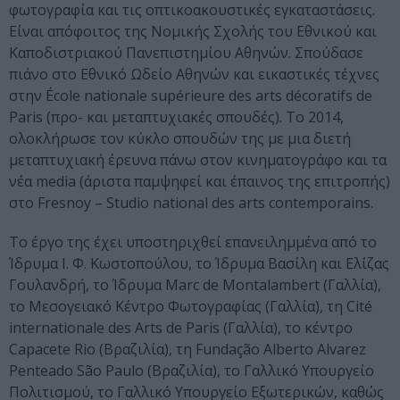
φωτογραφία και τις οπτικοακουστικές εγκαταστάσεις.
Είναι απόφοιτος της Νομικής Σχολής του Εθνικού και
Καποδιστριακού Πανεπιστημίου Αθηνών. Σπούδασε
πιάνο στο Εθνικό Ωδείο Αθηνών και εικαστικές τέχνες
στην École nationale supérieure des arts décoratifs de
Paris (προ- και μεταπτυχιακές σπουδές). Το 2014,
ολοκλήρωσε τον κύκλο σπουδών της με μια διετή
μεταπτυχιακή έρευνα πάνω στον κινηματογράφο και τα
νέα media (άριστα παμψηφεί και έπαινος της επιτροπής)
στο Fresnoy – Studio national des arts contemporains.
Το έργο της έχει υποστηριχθεί επανειλημμένα από το
Ίδρυμα I. Φ. Κωστοπούλου, το Ίδρυμα Βασίλη και Ελίζας
Γουλανδρή, το Ίδρυμα Marc de Montalambert (Γαλλία),
το Μεσογειακό Κέντρο Φωτογραφίας (Γαλλία), τη Cité
internationale des Arts de Paris (Γαλλία), το κέντρο
Capacete Rio (Βραζιλία), τη Fundação Alberto Alvarez
Penteado São Paulo (Βραζιλία), το Γαλλικό Υπουργείο
Πολιτισμού, το Γαλλικό Υπουργείο Εξωτερικών, καθώς