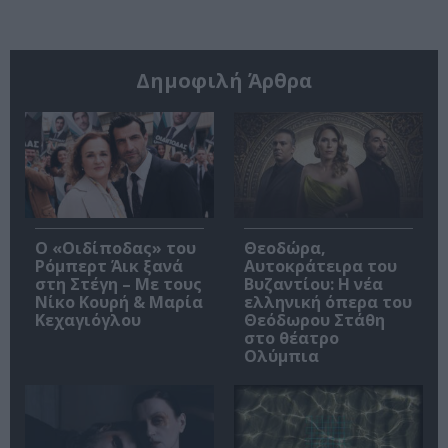
Δημοφιλή Άρθρα
O «Οιδίποδας» του
Θεοδώρα,
Ρόμπερτ Άικ ξανά
Αυτοκράτειρα του
στη Στέγη – Με τους
Βυζαντίου: Η νέα
Νίκο Κουρή & Μαρία
ελληνική όπερα του
Κεχαγιόγλου
Θεόδωρου Στάθη
στο θέατρο
Ολύμπια