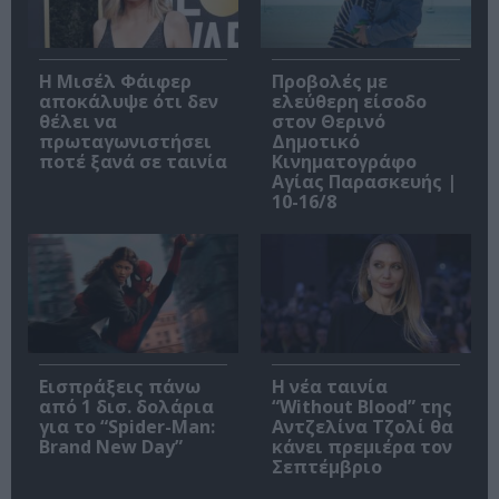
Η Μισέλ Φάιφερ
Προβολές με
αποκάλυψε ότι δεν
ελεύθερη είσοδο
θέλει να
στον Θερινό
πρωταγωνιστήσει
Δημοτικό
ποτέ ξανά σε ταινία
Κινηματογράφο
Αγίας Παρασκευής |
10-16/8
Εισπράξεις πάνω
Η νέα ταινία
από 1 δισ. δολάρια
“Without Blood” της
για το “Spider-Man:
Αντζελίνα Τζολί θα
Brand New Day”
κάνει πρεμιέρα τον
Σεπτέμβριο