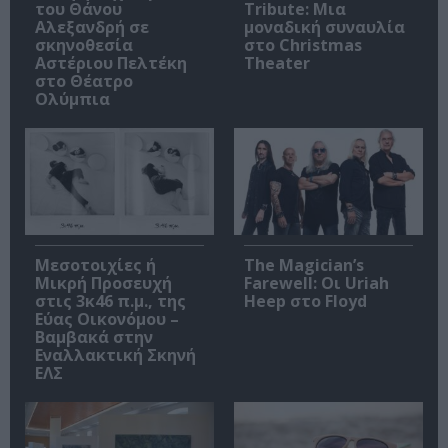
του Θάνου
Tribute: Μια
Αλεξανδρή σε
μοναδική συναυλία
σκηνοθεσία
στο Christmas
Αστέριου Πελτέκη
Theater
στο Θέατρο
Ολύμπια
Μεσοτοιχίες ή
The Magician’s
Μικρή Προσευχή
Farewell: Οι Uriah
στις 3κ46 π.μ., της
Heep στο Floyd
Εύας Οικονόμου –
Βαμβακά στην
Εναλλακτική Σκηνή
ΕΛΣ