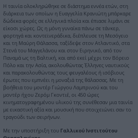
Η ταινία ολοκληρώθηκε σε διάστημα εννέα ετών, στη
διάρκεια των οποίων η Ευαγγελία Κρανιώτη μπάρκαρε
δώδεκα φορές σε ελληνικά πλοία και έπιασε λιμάνι σε
είκοσι χώρες. Ως η μόνη γυναίκα πάνω σε τάνκερ,
φορτηγά και κοντεϊνεράδικα, διέπλευσε τη Μεσόγειο
και τη Μαύρη Θάλασσα, ταξίδεψε στον Ατλαντικό, στα
Στενά του Μαγγελάνου και στον Ειρηνικό, από τον
Παναμά ως τη Βαλτική, και από εκεί μέχρι τον Βόρειο
Πόλο και την Ασία, ακολουθώντας Έλληνες ναυτικούς
και παρακολουθώντας τους φευγαλέους ή ισόβιους
έρωτες που εμπνέει η μοναξιά της θάλασσας. Με τη
βοήθεια του μοντέρ Γιώργου Λαμπρινού και του
μοντέρ ήχου Ζερόμ Γκοντιέ, οι 450 ώρες
κινηματογραφημένου υλικού της συνέθεσαν μια ταινία
με εικαστική αξία και μουσική που στοιχειώνει σαν το
τραγούδι των σειρήνων.
Με την υποστήριξη του
Γαλλικού Ινστιτούτου