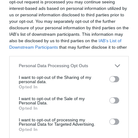
opt-out request is processed you may continue seeing
Ελληνικά και διεθνή ντοκιμαντέρ, σε συνεργασία με το
interest-based ads based on personal information utilized by
Γαλλικό Ινστιτούτο Ελλάδος. Τις προβολές, που
us or personal information disclosed to third parties prior to
διαρκούν όλο τον χρόνο, από τον Οκτώβριο έως τον
your opt-out. You may separately opt-out of the further
Μάιο, συνοδεύουν παράλληλες εκδηλώσεις που έχουν
disclosure of your personal information by third parties on the
στόχο να ενθαρρύνουν τον διάλογο γύρω από
IAB’s list of downstream participants. This information may
also be disclosed by us to third parties on the
IAB’s List of
σημαντικά κοινωνικά θέματα και να εμπνεύσουν
Downstream Participants
that may further disclose it to other
συλλογικές δράσεις. Από το 2015, το CineDoc είναι
third parties.
μέλος του ευρωπαϊκού δικτύου Moving Docs που
επιδιώκει την ταυτόχρονη διανομή και προβολή
Personal Data Processing Opt Outs
επιλεγμένων ντοκιμαντέρ στην Ευρώπη.
I want to opt-out of the Sharing of my
personal data.
Διοργάνωση και Καλλιτεχνική Επιμέλεια
Opted In
Ρέα Αποστολίδη, Αύρα Γεωργίου, Δήμητρα Κουζή
I want to opt-out of the Sale of my
Personal Data.
Opted In
Ταυτότητα
I want to opt-out of processing my
Personal Data for Targeted Advertising.
Opted In
Τοποθεσία
: Αίθουσα «Σταύρος Τορνές», Αποθήκη 1, Λιμάνι