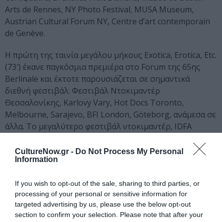
Arts de Rennes, NY Photo Festival, MUSA Museum,
Austrian Cultural Forum NY, Centre d’art contemporain
de Genève.
Η πρώτη της ταινία μεγάλου μήκους Exotica, Erotica, Etc.
(73′) έκανε παγκόσμια πρεμιέρα στο Forum της 65ης
Berlinale και έκτοτε παρουσιάζεται σε σημαντικά
διεθνή φεστιβάλ: Φεστιβάλ Ντοκιμαντέρ
Θεσσαλονίκης, Karlovy Vary, Hot Docs Toronto,
Melbourne, Sarajevo, BFI London, Göteborg, ανάμεσα σε
άλλα. Το μεγαλύτερο φεστιβάλ ντοκιμαντέρ, IDFA
International Documentary Film Festival Amsterdam, την
επέλεξε ως μια από τις ταινίες που ξεχώρισαν στα
CultureNow.gr -
Do Not Process My Personal
Information
διεθνή φεστιβάλ μέσα στο 2015 (κατηγορία Best of
Fests).
If you wish to opt-out of the sale, sharing to third parties, or
processing of your personal or sensitive information for
CINEDOC
targeted advertising by us, please use the below opt-out
section to confirm your selection. Please note that after your
Το
CineDoc
προβάλλει από το 2009 βραβευμένα