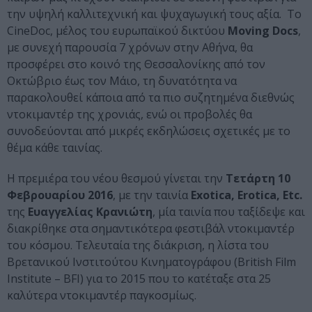
την υψηλή καλλιτεχνική και ψυχαγωγική τους αξία. Το
CineDoc, μέλος του ευρωπαϊκού δικτύου
Moving
Docs
,
με συνεχή παρουσία 7 χρόνων στην Αθήνα, θα
προσφέρει στο κοινό της Θεσσαλονίκης από τον
Οκτώβριο έως τον Μάιο, τη δυνατότητα να
παρακολουθεί κάποια από τα πιο συζητημένα διεθνώς
ντοκιμαντέρ της χρονιάς, ενώ οι προβολές θα
συνοδεύονται από μικρές εκδηλώσεις σχετικές με το
θέμα κάθε ταινίας.
Η πρεμιέρα του νέου θεσμού γίνεται την
Τετάρτη 10
Φεβρουαρίου 2016
, με την ταινία
Exotica, Erotica, Etc.
της
Ευαγγελίας Κρανιώτη
, μία ταινία που ταξίδεψε και
διακρίθηκε στα σημαντικότερα φεστιβάλ ντοκιμαντέρ
του κόσμου. Τελευταία της διάκριση, η λίστα του
Βρετανικού Ινστιτούτου Κινηματογράφου (British Film
Institute – BFI) για το 2015 που το κατέταξε στα 25
καλύτερα ντοκιμαντέρ παγκοσμίως.