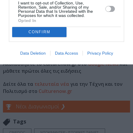
I want to opt-out of Collection, Use,
Ημερομηνία
: Τετάρτη 10 Φεβρουαρίου 2016, στις 20.00
Retention, Sale, and/or Sharing of my
Personal Data that Is Unrelated with the
Purposes for which it was collected.
Τιμή εισιτηρίου
: 5 ευρώ (γενική είσοδος)
Opted In
Πληροφορίες
: τηλ.: +30 210 7211073
CONFIRM
www.cinedoc.gr
Data Deletion
Data Access
Privacy Policy
Ακολουθήστε το Culturenow.gr στο
Google News
και
μάθετε πρώτοι όλες τις ειδήσεις
Δείτε όλα τα
τελευταία νέα
για την Τέχνη και τον
Πολιτισμό στο
Culturenow.gr
Νέοι Διαγωνισμοί
❯
Tags
CINEDOC
ΝΤΟΚΙΜΑΝΤΕΡ - ΙΣΤΟΡΙΚΕΣ ΤΑΙΝΙΕΣ