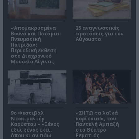
«Απομακρυσμένα
25 αναγνωστικές
Βουνά και Ποτάμια:
προτάσεις για τον
Πνευματική
Αύγουστο
Πατρίδα»:
Περιοδική έκθεση
στο Διαχρονικό
Μουσείο Αίγινας
9ο Φεστιβάλ
«ΖΗΤΩ τα λαϊκά
Ντοκιμαντέρ
κορίτσια!», του
Καρύστου – «Ξένος
Παντελή Αμπαζή
εδώ, ξένος εκεί,
στο Θέατρο
όπου κι αν πάω
Ρεματιάς