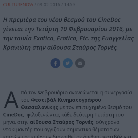
CULTURENOW
/
03-02-2016
/ 14:59
Η πρεμιέρα του νέου θεσμού του CineDoc
γίνεται την Τετάρτη 10 Φεβρουαρίου 2016, με
την ταινία Exotica, Erotica, Etc. της Ευαγγελίας
Κρανιώτη στην αίθουσα Σταύρος Τορνές.
Α
πό τον Φεβρουάριο ανανεώνεται η συνεργασία
του
Φεστιβάλ Κινηματογράφου
Θεσσαλονίκης
με τον επιτυχημένο θεσμό του
CineDoc
, φιλοξενώντας κάθε δεύτερη Τετάρτη του
μήνα, στην
αίθουσα Σταύρος Τορνές
, σύγχρονα
ντοκιμαντέρ που αγγίζουν σημαντικά θέματα των
καιρών μας κι έχουν διακριθεί σε διεθνή φεστιβάλ για