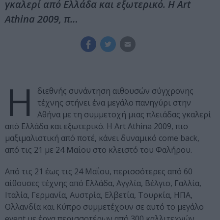
γκαλερί από Ελλάδα και εξωτερικό. Η Art
Athina 2009, π…
Η
διεθνής συνάντηση αιθουσών σύγχρονης
τέχνης στήνει ένα μεγάλο πανηγύρι στην
Αθήνα με τη συμμετοχή μιας πλειάδας γκαλερί
από Ελλάδα και εξωτερικό. Η Art Athina 2009, πιο
μαξιμαλιστική από ποτέ, κάνει δυναμικό come back,
από τις 21 με 24 Μαΐου στο κλειστό του Φαλήρου.
Από τις 21 έως τις 24 Μαΐου, περισσότερες από 60
αίθουσες τέχνης από Ελλάδα, Αγγλία, Βέλγιο, Γαλλία,
Ιταλία, Γερμανία, Αυστρία, Ελβετία, Τουρκία, ΗΠΑ,
Ολλανδία και Κύπρο συμμετέχουν σε αυτό το μεγάλο
event με έργα περισσοτέρων από 300 καλλιτεχνών.