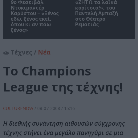
9ο Φεστιβάλ
«ΖΗΤΩ τα λαϊκά
Ντοκιμαντέρ
κορίτσια!», του
Καρύστου – «Ξένος
Παντελή Αμπαζή
εδώ, ξένος εκεί,
στο Θέατρο
όπου κι αν πάω
Ρεματιάς
ξένος»
Τέχνες /
Νέα
Το Champions
League της τέχνης!
CULTURENOW
/
08-07-2008
/ 15:16
Η διεθνής συνάντηση αιθουσών σύγχρονης
τέχνης στήνει ένα μεγάλο πανηγύρι σε μια