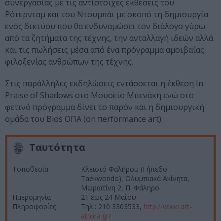
συνεργασίας με τις αντίστοιχες εκθέσεις του
Ρότερνταμ και του Ντουμπάι με σκοπό τη δημιουργία
ενός δικτύου που θα ενδυναμώσει τον διάλογο γύρω
από τα ζητήματα της τέχνης, την ανταλλαγή ιδεών αλλά
και τις πωλήσεις μέσα από ένα πρόγραμμα αμοιβαίας
φιλοξενίας ανθρώπων της τέχνης.
Στις παράλληλες εκδηλώσεις εντάσσεται η έκθεση In
Praise of Shadows στο Μουσείο Μπενάκη ενώ στο
φετινό πρόγραμμα δίνει το παρόν και η δημιουργική
ομάδα του Bios ΟΠΑ (on πerformance art).
Ταυτότητα
Τοποθεσία
Κλειστό Φαλήρου (Γήπεδο
Taekwondo), Ολυμπιακά Ακίνητα,
Μωραϊτίνη 2, Π. Φάληρο
Ημερομηνία
21 έως 24 Μαΐου
Πληροφορίες
Τηλ.: 210 3303533,
http://www.art-
athina.gr/