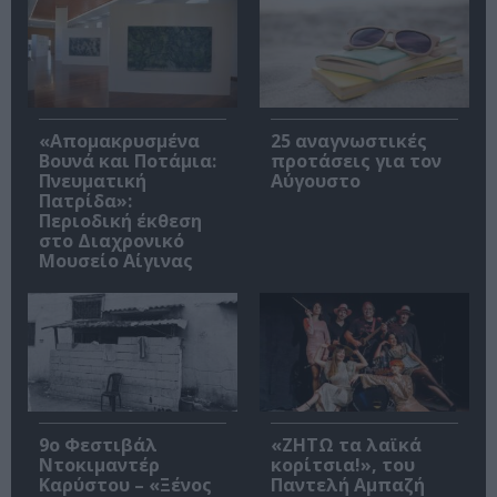
«Απομακρυσμένα
25 αναγνωστικές
Βουνά και Ποτάμια:
προτάσεις για τον
Πνευματική
Αύγουστο
Πατρίδα»:
Περιοδική έκθεση
στο Διαχρονικό
Μουσείο Αίγινας
9ο Φεστιβάλ
«ΖΗΤΩ τα λαϊκά
Ντοκιμαντέρ
κορίτσια!», του
Καρύστου – «Ξένος
Παντελή Αμπαζή