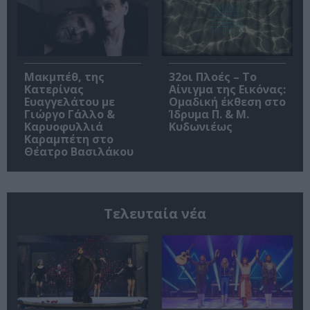
Μακμπέθ, της
32οι Πλοές – Το
Κατερίνας
Αίνιγμα της Εικόνας:
Ευαγγελάτου με
Ομαδική έκθεση στο
Γιώργο Γάλλο &
Ίδρυμα Π. & Μ.
Καρυοφυλλιά
Κυδωνιέως
Καραμπέτη στο
Θέατρο Βασιλάκου
Τελευταία νέα