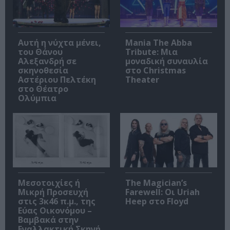
Αυτή η νύχτα μένει,
Mania The Abba
του Θάνου
Tribute: Μια
Αλεξανδρή σε
μοναδική συναυλία
σκηνοθεσία
στο Christmas
Αστέριου Πελτέκη
Theater
στο Θέατρο
Ολύμπια
Μεσοτοιχίες ή
The Magician’s
Μικρή Προσευχή
Farewell: Οι Uriah
στις 3κ46 π.μ., της
Heep στο Floyd
Εύας Οικονόμου –
Βαμβακά στην
Εναλλακτική Σκηνή