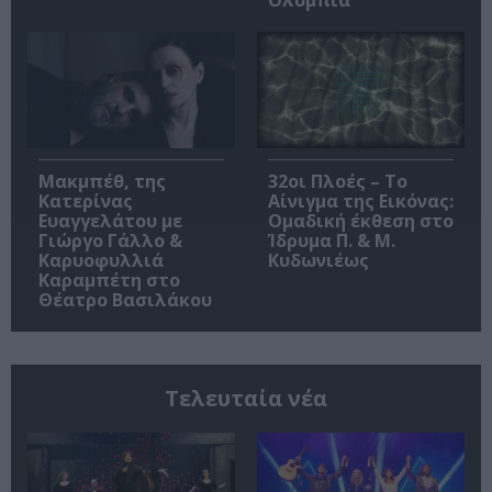
Μακμπέθ, της
32οι Πλοές – Το
Κατερίνας
Αίνιγμα της Εικόνας:
Ευαγγελάτου με
Ομαδική έκθεση στο
Γιώργο Γάλλο &
Ίδρυμα Π. & Μ.
Καρυοφυλλιά
Κυδωνιέως
Καραμπέτη στο
Θέατρο Βασιλάκου
Τελευταία νέα