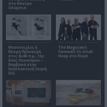
στο Θέατρο
Ολύμπια
Μεσοτοιχίες ή
The Magician’s
Μικρή Προσευχή
Farewell: Οι Uriah
στις 3κ46 π.μ., της
Heep στο Floyd
Εύας Οικονόμου –
Βαμβακά στην
Εναλλακτική Σκηνή
ΕΛΣ