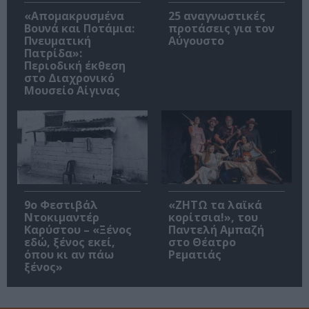
«Απομακρυσμένα
25 αναγνωστικές
Βουνά και Ποτάμια:
προτάσεις για τον
Πνευματική
Αύγουστο
Πατρίδα»:
Περιοδική έκθεση
στο Διαχρονικό
Μουσείο Αίγινας
9ο Φεστιβάλ
«ΖΗΤΩ τα λαϊκά
Ντοκιμαντέρ
κορίτσια!», του
Καρύστου – «Ξένος
Παντελή Αμπαζή
εδώ, ξένος εκεί,
στο Θέατρο
όπου κι αν πάω
Ρεματιάς
ξένος»