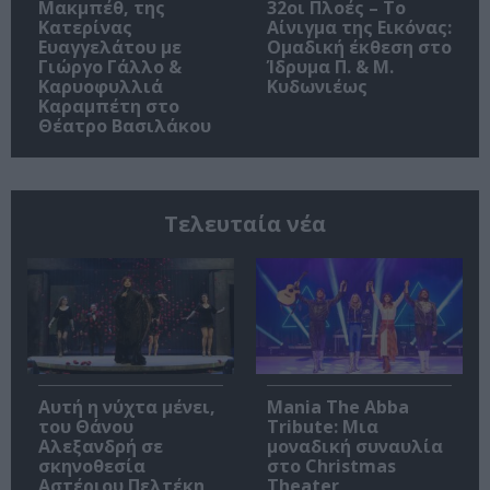
Μακμπέθ, της
32οι Πλοές – Το
Κατερίνας
Αίνιγμα της Εικόνας:
Ευαγγελάτου με
Ομαδική έκθεση στο
Γιώργο Γάλλο &
Ίδρυμα Π. & Μ.
Καρυοφυλλιά
Κυδωνιέως
Καραμπέτη στο
Θέατρο Βασιλάκου
Τελευταία νέα
Αυτή η νύχτα μένει,
Mania The Abba
του Θάνου
Tribute: Μια
Αλεξανδρή σε
μοναδική συναυλία
σκηνοθεσία
στο Christmas
Αστέριου Πελτέκη
Theater