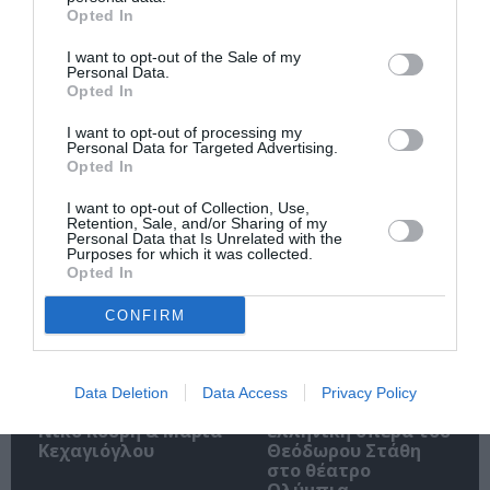
Opted In
Ακολουθήστε το Culturenow.gr
I want to opt-out of the Sale of my
Personal Data.
Opted In
I want to opt-out of processing my
Personal Data for Targeted Advertising.
Opted In
Δημοφιλή Άρθρα
I want to opt-out of Collection, Use,
Retention, Sale, and/or Sharing of my
Personal Data that Is Unrelated with the
Purposes for which it was collected.
Opted In
CONFIRM
O «Οιδίποδας» του
Θεοδώρα,
Ρόμπερτ Άικ ξανά
Αυτοκράτειρα του
Data Deletion
Data Access
Privacy Policy
στη Στέγη – Με τους
Βυζαντίου: Η νέα
Νίκο Κουρή & Μαρία
ελληνική όπερα του
Κεχαγιόγλου
Θεόδωρου Στάθη
στο θέατρο
Ολύμπια