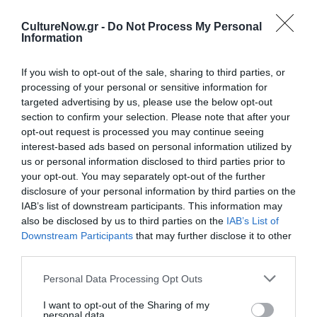
Ημερομηνία
21 έως 24 Μαΐου 2009
Πληροφορίες
Τηλ.: 210 3303533,
http://www.art-
CultureNow.gr -
Do Not Process My Personal
athina.gr/
Information
Ακολουθήστε το Culturenow.gr στο
Google News
και
If you wish to opt-out of the sale, sharing to third parties, or
μάθετε πρώτοι όλες τις ειδήσεις
processing of your personal or sensitive information for
targeted advertising by us, please use the below opt-out
section to confirm your selection. Please note that after your
Δείτε όλα τα
τελευταία νέα
για την Τέχνη και τον
opt-out request is processed you may continue seeing
Πολιτισμό στο
Culturenow.gr
interest-based ads based on personal information utilized by
us or personal information disclosed to third parties prior to
Νέοι Διαγωνισμοί
❯
your opt-out. You may separately opt-out of the further
disclosure of your personal information by third parties on the
IAB’s list of downstream participants. This information may
Newsletter
also be disclosed by us to third parties on the
IAB’s List of
Κάθε βδομάδα στο e-mail σας τα τελευταία νέα για
Downstream Participants
that may further disclose it to other
την Τέχνη και τον Πολιτισμό!
third parties.
Personal Data Processing Opt Outs
I want to opt-out of the Sharing of my
personal data.