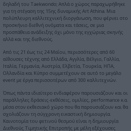
δηλαδή του Taekwondo; Απλά ο χώρος παραχωρήθηκε
για τη στέγαση της 15ης δυναμικής Art Athina. Μια
πολύπλευρη καλλιτεχνική διοργάνωση, που φέρνει στο
προσκήνιο διεθνή ονόματα και τάσεις, σε μια
προσπάθεια ανάδειξης όχι μόνο της εγχώριας σκηνής
αλλά και της διεθνούς.
Από τις 21 έως τις 24 Μαΐου, περισσότερες από 60
αίθουσες τέχνης από Ελλάδα, Αγγλία, Βέλγιο, Γαλλία,
Ιταλία, Γερμανία, Αυστρία, Ελβετία, Τουρκία, ΗΠΑ,
Ολλανδία και Κύπρο συμμετέχουν σε αυτό το μεγάλο
event με έργα περισσοτέρων από 300 καλλιτεχνών.
Όπως πάντα ιδιαίτερο ενδιαφέρον παρουσιάζουν και οι
παράλληλες δράσεις-εκθέσεις, ομιλίες, performance κ.α.
μέσα στον εκθεσιακό χώρο που θα παρουσιάζουν και θα
σχολιάζουν τη σύγχρονη εικαστική δημιουργία.
Καινοτομία του φετινού θεσμού είναι η δημιουργία
Διεθνούς Τιμητικής Επιτροπής με μέλη εξέχουσες