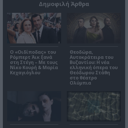
Δημοφιλή Άρθρα
O «Οιδίποδας» του
Θεοδώρα,
Ρόμπερτ Άικ ξανά
Αυτοκράτειρα του
στη Στέγη – Με τους
Βυζαντίου: Η νέα
Νίκο Κουρή & Μαρία
ελληνική όπερα του
Κεχαγιόγλου
Θεόδωρου Στάθη
στο θέατρο
Ολύμπια