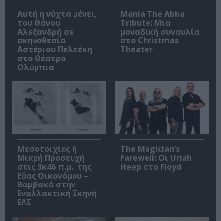
Αυτή η νύχτα μένει,
Mania The Abba
του Θάνου
Tribute: Μια
Αλεξανδρή σε
μοναδική συναυλία
σκηνοθεσία
στο Christmas
Αστέριου Πελτέκη
Theater
στο Θέατρο
Ολύμπια
Μεσοτοιχίες ή
The Magician’s
Μικρή Προσευχή
Farewell: Οι Uriah
στις 3κ46 π.μ., της
Heep στο Floyd
Εύας Οικονόμου –
Βαμβακά στην
Εναλλακτική Σκηνή
ΕΛΣ