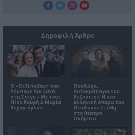
Δημοφιλή Άρθρα
O «Οιδίποδας» του
Θεοδώρα,
Ρόμπερτ Άικ ξανά
Αυτοκράτειρα του
στη Στέγη – Με τους
Βυζαντίου: Η νέα
Νίκο Κουρή & Μαρία
ελληνική όπερα του
Κεχαγιόγλου
Θεόδωρου Στάθη
στο θέατρο
Ολύμπια