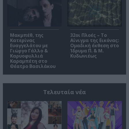
Μακμπέθ, της
32οι Πλοές – Το
Κατερίνας
Αίνιγμα της Εικόνας:
Ευαγγελάτου με
Ομαδική έκθεση στο
Γιώργο Γάλλο &
Ίδρυμα Π. & Μ.
Καρυοφυλλιά
Κυδωνιέως
Καραμπέτη στο
Θέατρο Βασιλάκου
Τελευταία νέα