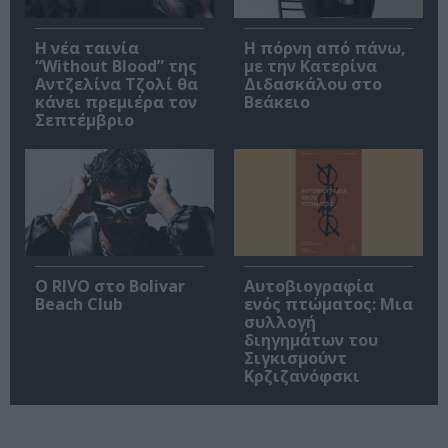
Η νέα ταινία
Η πόρνη από πάνω,
“Without Blood” της
με την Κατερίνα
Αντζελίνα Τζολί θα
Διδασκάλου στο
κάνει πρεμιέρα τον
Βεάκειο
Σεπτέμβριο
Ο RIVO στο Bolivar
Αυτοβιογραφία
Beach Club
ενός πτώματος: Μια
συλλογή
διηγημάτων του
Σιγκισμούντ
Κρζιζανόφσκι