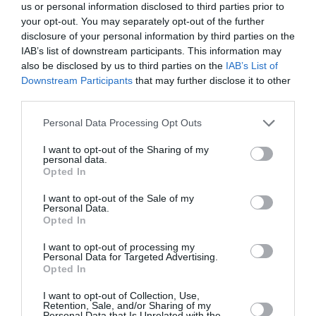
us or personal information disclosed to third parties prior to
Eισιτήρια:
your opt-out. You may separately opt-out of the further
disclosure of your personal information by third parties on the
Είσοδος ελεύθερη μόνο στα εγκαίνια
IAB’s list of downstream participants. This information may
also be disclosed by us to third parties on the
IAB’s List of
Πληροφορίες / Κρατήσεις:
Downstream Participants
that may further disclose it to other
third parties.
photofestival.gr
Personal Data Processing Opt Outs
Ακολουθήστε το Culturenow.gr στο
Google News
και
I want to opt-out of the Sharing of my
μάθετε πρώτοι όλες τις ειδήσεις
personal data.
Opted In
Δείτε όλα τα
τελευταία νέα
για την Τέχνη και τον
I want to opt-out of the Sale of my
Πολιτισμό στο
Culturenow.gr
Personal Data.
Opted In
Νέοι Διαγωνισμοί
❯
I want to opt-out of processing my
Personal Data for Targeted Advertising.
Opted In
Tags
I want to opt-out of Collection, Use,
ATHENS PHOTO FESTIVAL
ΕΙΚΑΣΤΙΚΕΣ ΕΚΘΕΣΕΙΣ
Retention, Sale, and/or Sharing of my
Personal Data that Is Unrelated with the