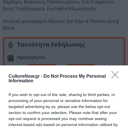
Λαμπίρη, Βασίλειος Παπαγεωργίου, Εύα Σταματίου,
Άννη Τσεβδομαρία, Ευσταθία Φλωκατούλα
Κεντρική φωτογραφία θέματος: Işık Kaya & Thomas Georg
Blank
Ταυτότητα Εκδήλωσης
Ημερομηνία:
08/06/2022
24/07/2022
Από:
Εως:
CultureNow.gr -
Do Not Process My Personal
Εγκαίνια: Τετάρτη 8 Ιουνίου 2022, στις 20.00
Information
Ωράριο λειτουργίας: Πέμπτη & Κυριακή 10:00-18:00,
Παρασκευή & Σάββατο 10:00-22:00
If you wish to opt-out of the sale, sharing to third parties, or
Τοποθεσία:
processing of your personal or sensitive information for
targeted advertising by us, please use the below opt-out
Μουσείο Μπενάκη, Πειραιώς 138, Αθήνα
section to confirm your selection. Please note that after your
opt-out request is processed you may continue seeing
Μουσείο Μπενάκη – Κτίριο Οδού Πειραιώς
interest-based ads based on personal information utilized by