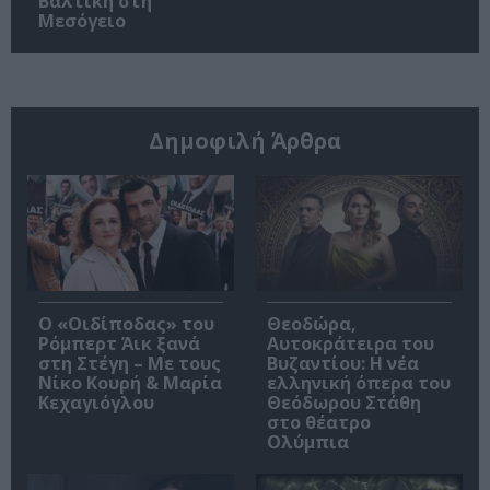
Βαλτική στη
Μεσόγειο
Δημοφιλή Άρθρα
O «Οιδίποδας» του
Θεοδώρα,
Ρόμπερτ Άικ ξανά
Αυτοκράτειρα του
στη Στέγη – Με τους
Βυζαντίου: Η νέα
Νίκο Κουρή & Μαρία
ελληνική όπερα του
Κεχαγιόγλου
Θεόδωρου Στάθη
στο θέατρο
Ολύμπια