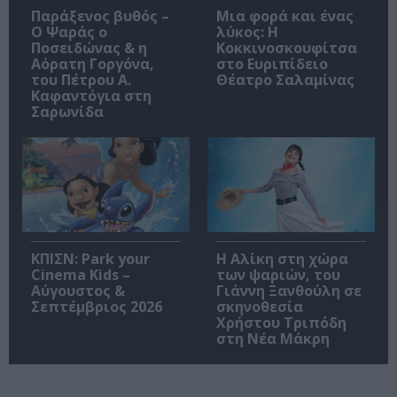
Παράξενος βυθός –
Μια φορά και ένας
Ο Ψαράς ο
λύκος: Η
Ποσειδώνας & η
Κοκκινοσκουφίτσα
Αόρατη Γοργόνα,
στο Ευριπίδειο
του Πέτρου Α.
Θέατρο Σαλαμίνας
Καφαντόγια στη
Σαρωνίδα
ΚΠΙΣΝ: Park your
Η Αλίκη στη χώρα
Cinema Kids –
των ψαριών, του
Αύγουστος &
Γιάννη Ξανθούλη σε
Σεπτέμβριος 2026
σκηνοθεσία
Χρήστου Τριπόδη
στη Νέα Μάκρη