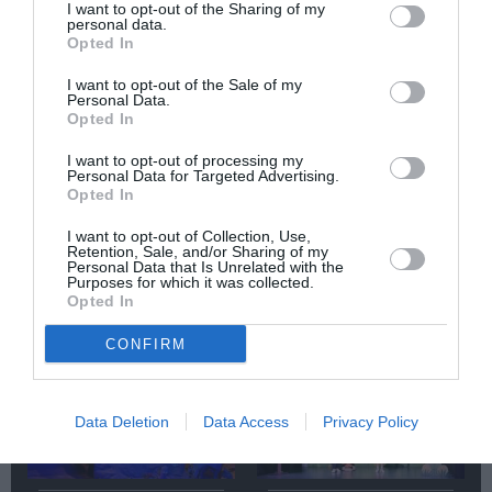
Newsletter
I want to opt-out of the Sharing of my
personal data.
Κάθε βδομάδα στο e-mail σας τα τελευταία νέα για
Opted In
την Τέχνη και τον Πολιτισμό!
I want to opt-out of the Sale of my
Personal Data.
Opted In
I want to opt-out of processing my
Personal Data for Targeted Advertising.
Opted In
Ακολουθήστε το Culturenow.gr
I want to opt-out of Collection, Use,
Retention, Sale, and/or Sharing of my
Personal Data that Is Unrelated with the
Purposes for which it was collected.
Opted In
Σχετικά Άρθρα
CONFIRM
Data Deletion
Data Access
Privacy Policy