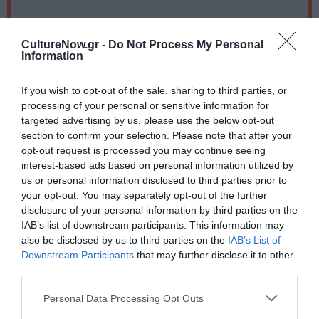
Πληροφορίες
Σειρά: Λογοτεχνία για παιδιά, Ηλικία:
CultureNow.gr -
Do Not Process My Personal
Από 8 ετών, Εξώφυλλο: Μαλακό,
Information
Σχήμα: 13 x 20, Σελίδες: 176, ISBN:
978-960-501-916-7, Τιμή: 8,80 €
If you wish to opt-out of the sale, sharing to third parties, or
processing of your personal or sensitive information for
Ακολουθήστε το Culturenow.gr στο
Google News
και
targeted advertising by us, please use the below opt-out
μάθετε πρώτοι όλες τις ειδήσεις
section to confirm your selection. Please note that after your
opt-out request is processed you may continue seeing
Δείτε όλα τα
τελευταία νέα
για την Τέχνη και τον
interest-based ads based on personal information utilized by
Πολιτισμό στο
Culturenow.gr
us or personal information disclosed to third parties prior to
your opt-out. You may separately opt-out of the further
disclosure of your personal information by third parties on the
Νέοι Διαγωνισμοί
❯
IAB’s list of downstream participants. This information may
also be disclosed by us to third parties on the
IAB’s List of
Tags
Downstream Participants
that may further disclose it to other
third parties.
ΕΚΔΟΣΕΙΣ ΜΕΤΑΙΧΜΙΟ
ΠΑΙΔΙΚΟ ΒΙΒΛΙΟ
Personal Data Processing Opt Outs