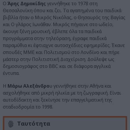
Ο
Άρης Δημοκίδης
γεννήθηκε το 1978 στη
Θεσσαλονίκη όπου και ζει. Τα αγαπημένα του παιδικά
βιβλία ήταν ο Μικρός Νικόλας, ο Θησαυρός της Βαγίας
και Ο γλάρος Ιωνάθαν. Μικρός πήγαινε στο ωδείο,
άκουγε ξένη μουσική, έβλεπε όλα τα παιδικά
προγράμματα στην τηλεόραση, έγραφε παιδικά
παραμύθια κι έφτιαχνε αυτοσχέδιες εφημερίδες. Έκανε
σπουδές ΜΜΕ και Πολιτισμού στο Λονδίνο και πήρε
μάστερ στην Πολιτιστική Διαχείριση. Δούλεψε ως
δημοσιογράφος στο BBC και σε διάφορα αγγλικά
έντυπα.
Η
Μάρω Αλεξάνδρο
υ γεννήθηκε στην Αθήνα και
ασχολήθηκε από μικρή ηλικία με τη ζωγραφική. Είναι
αυτοδίδακτη και ξεκίνησε την επαγγελματική της
σταδιοδρομία το 1998.
Ταυτότητα