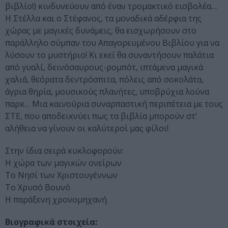
βιβλίο!) κινδυνεύουν από έναν τρομακτικό εισβολέα…
Η Στέλλα και ο Στέφανος, τα μοναδικά αδέρφια της
χώρας με μαγικές δυνάμεις, θα εισχωρήσουν στο
παράλληλο σύμπαν του Απαγορευμένου Βιβλίου για να
λύσουν το μυστήριο! Κι εκεί θα συναντήσουν παλάτια
από γυαλί, δεινόσαυρους-ρομπότ, ιπτάμενα μαγικά
χαλιά, θεόρατα δεντρόσπιτα, πόλεις από σοκολάτα,
άγρια θηρία, μουσικούς πλανήτες, υποβρύχια λούνα
παρκ… Μια καινούρια συναρπαστική περιπέτεια με τους
ΣΤΕ, που αποδεικνύει πως τα βιβλία μπορούν στ’
αλήθεια να γίνουν οι καλύτεροί μας φίλοι!
Στην ίδια σειρά κυκλοφορούν:
Η χώρα των μαγικών ονείρων
Το Νησί των Χριστουγέννων
Το Χρυσό Βουνό
Η παράξενη χρονομηχανή
Βιογραφικά στοιχεία: