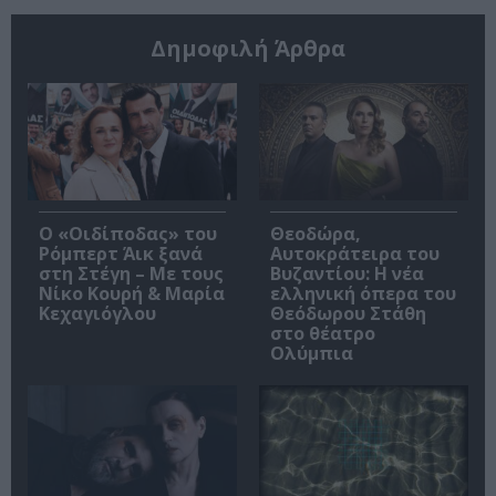
Δημοφιλή Άρθρα
O «Οιδίποδας» του
Θεοδώρα,
Ρόμπερτ Άικ ξανά
Αυτοκράτειρα του
στη Στέγη – Με τους
Βυζαντίου: Η νέα
Νίκο Κουρή & Μαρία
ελληνική όπερα του
Κεχαγιόγλου
Θεόδωρου Στάθη
στο θέατρο
Ολύμπια