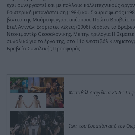
έχει συνεργαστεί και με πολλούς καλλιτεχνικούς οργαν
Εσωτερική μετανάστευση (1984) και Σκωρία φωτός (19
βίντεό της Μαύρο φεγγάρι απέσπασε Πρώτο Βραβείο στο
Ετέλ Αντνάν: Eξόριστες λέξεις (2008) κέρδισε το Βρα
Ντοκιμαντέρ Θεσσαλονίκης. Με την τριλογία Η θεματική
συνολικά για το έργο της, στο 11ο Φεστιβάλ Κινηματο
Βραβείο Συνολικής Προσφοράς.
Φεστιβάλ Αισχύλεια 2026: Το 
Ίων, του Ευριπίδη από τον Θ