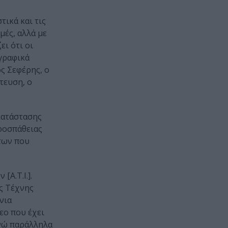
τικά και τις
μές, αλλά με
ι ότι οι
γραφικά
ος Σεφέρης, ο
τευση, ο
κατάστασης
ροσπάθειας
των που
A.T.I.].
ης Τέχνης
νια
εο που έχει
ενώ παράλληλα