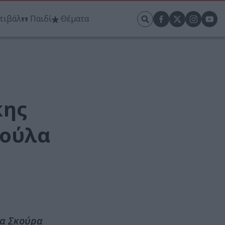
τιβάλ
Παιδί
Θέματα
κης
βούλα
λα Σκούρα