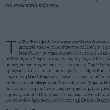
και στον Μπιλ Μόρισον.
Τ
ο
28ο Φεστιβάλ Ντοκιμαντέρ Θεσσαλονίκης
μέσα από τα έργα τους επαναπροσδιορίζουν τη σχ
διοργάνωση θα παρουσιαστούν συνολικά 20 έργ
μεθόδους από διαφορετικές μορφές τέχνης, συνθέτει έ
μικρές, εύθραυστες ανθρώπινες αφηγήσεις. Παράλληλα,
προσβασιμότητας, με την υποστήριξη της Alpha Bank. 
καλλιτέχνη
Μπιλ Μόρισον
, έναν από τους πιο ριζοσπ
οποίος ήταν υποψήφιος για Όσκαρ Μικρού Μήκους Ντοκιμ
δυναμικά με το μεγάλο αφιέρωμα της φετινής διοργάνω
την αναγέννηση. Η Βουβούλα Σκούρα και ο Μπιλ Μόρισο
Χρυσό Αλέξανδρο, αναγνωρίζοντας τη βαθιά και διαχρ