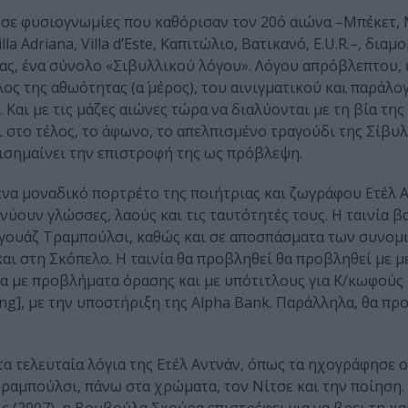
σε φυσιογνωμίες που καθόρισαν τον 20ό αιώνα –Μπέκετ, 
a Adriana, Villa d’Este, Καπιτώλιο, Βατικανό, E.U.R.–, δι
νας, ένα σύνολο «Σιβυλλικού λόγου». Λόγου απρόβλεπτου,
ς της αθωότητας (α΄ μέρος), του αινιγματικού και παράλογ
). Και με τις μάζες αιώνες τώρα να διαλύονται με τη βία της
 στο τέλος, το άφωνο, το απελπισμένο τραγούδι της Σίβυλ
πισημαίνει την επιστροφή της ως πρόβλεψη.
ένα μοναδικό πορτρέτο της ποιήτριας και ζωγράφου Ετέλ Α
ουν γλώσσες, λαούς και τις ταυτότητές τους. Η ταινία β
ογουάζ Τραμπούλσι, καθώς και σε αποσπάσματα των συνομι
ι στη Σκόπελο. Η ταινία θα προβληθεί θα προβληθεί με μ
ομα με προβλήματα όρασης και με υπότιτλους για Κ/κωφούς 
ring], με την υποστήριξη της Alpha Bank. Παράλληλα, θα πρ
τα τελευταία λόγια της Ετέλ Αντνάν, όπως τα ηχογράφησε ο
ραμπούλσι, πάνω στα χρώματα, τον Νίτσε και την ποίηση.