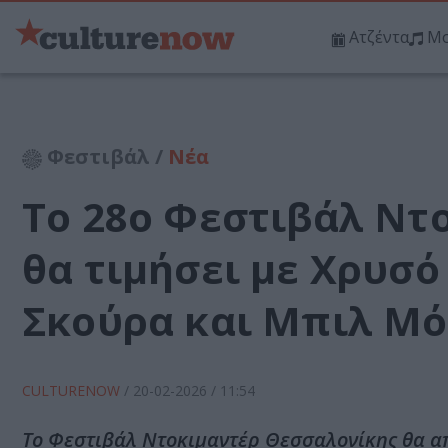
Ατζέντα
Μο
Φεστιβάλ /
Νέα
Το 28ο Φεστιβάλ Ντ
θα τιμήσει με Χρυσ
Σκούρα και Μπιλ Μό
CULTURENOW
/
20-02-2026
/ 11:54
Το Φεστιβάλ Ντοκιμαντέρ Θεσσαλονίκης θα α