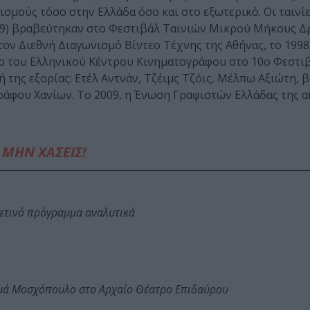
ισμούς τόσο στην Ελλάδα όσο και στο εξωτερικό. Οι ταινίε
89) βραβεύτηκαν στο Φεστιβάλ Ταινιών Μικρού Μήκους Δ
ν Διεθνή Διαγωνισμό Βίντεο Τέχνης της Αθήνας, το 1998.
βείο του Ελληνικού Κέντρου Κινηματογράφου στο 10ο Φεστι
 της εξορίας: Ετέλ Αντνάν, Τζέιμς Τζόις, Μέλπω Αξιώτη,
γράφου Χανίων. Το 2009, η Ένωση Γραφιστών Ελλάδας της α
ΜΗΝ ΧΑΣΕΙΣ!
φετινό πρόγραμμα αναλυτικά
ωμά Μοσχόπουλο στο Αρχαίο Θέατρο Επιδαύρου