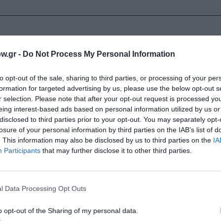
w.gr -
Do Not Process My Personal Information
μετακίνηση μιας γυναίκας μέσα από τις παιδικές της αναμν
ιό της Μακεδονίας, τη βλέπουμε 10 ετών· το 1956, στη Θε
to opt-out of the sale, sharing to third parties, or processing of your per
οδοτεί μια νέα φάση της ζωής της. Η Εσωτερική μετανάστευσ
formation for targeted advertising by us, please use the below opt-out s
ρόπο πρωτοποριακό για την εποχή της το θέμα της βίαιης
r selection. Please note that after your opt-out request is processed y
από τον τόπο γέννησης σε άλλο τόπο γίνεται η αφορμή για
eing interest-based ads based on personal information utilized by us or
μης. Την ακολουθούν ο απόηχος από τον εμφύλιο, το ροκ 
disclosed to third parties prior to your opt-out. You may separately opt-
losure of your personal information by third parties on the IAB’s list of
, τα βιβλία, οι ταινίες.
. This information may also be disclosed by us to third parties on the
IA
Participants
that may further disclose it to other third parties.
λεμένα σε υπολογιστή, που αναπαράγουν ερωτικά σχέδια α
 ζωντανές λήψεις. Μέσα από διαφορετικές τεχνικές κινη
ρ’ όλη τη χρήση της σύγχρονης τεχνολογίας– δεν υπερισχύ
 προσωπική ματιά. Η ταινία επικεντρώνεται στο δίπτυχο «
l Data Processing Opt Outs
ύσεις υπενθυμίζουν ζωγράφους όπως τον Μοράντι, τον Κα
o opt-out of the Sharing of my personal data.
ηρονομιάς λειτουργεί ταυτόχρονα με την «απόρριψή» της,