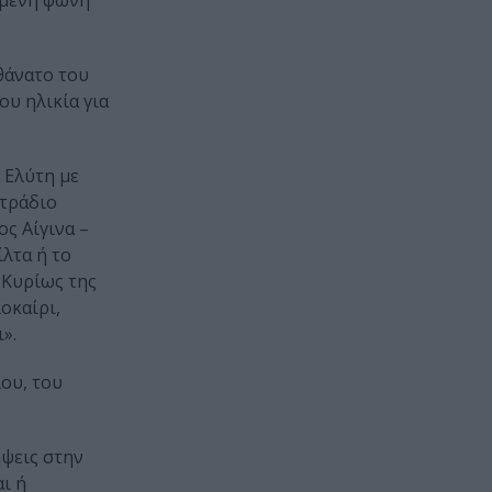
χαμένη φωνή
θάνατο του
υ ηλικία για
 Ελύτη με
ετράδιο
ος Αίγινα –
ίλτα ή το
. Κυρίως της
οκαίρι,
».
ου, του
ήψεις στην
ι ή