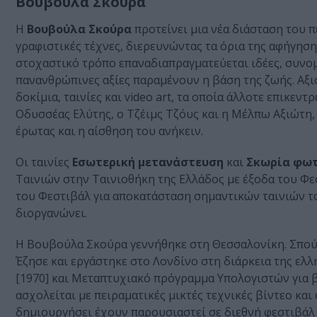
Βουβούλα Σκούρα
Η
Βουβούλα Σκούρα
προτείνει μια νέα διάσταση του π
γραφιστικές τέχνες, διερευνώντας τα όρια της αφήγησης
στοχαστικό τρόπο επαναδιαπραγματεύεται ιδέες, συνομ
πανανθρώπινες αξίες παραμένουν η βάση της ζωής. Αξ
δοκίμια, ταινίες και video art, τα οποία άλλοτε επικε
Οδυσσέας Ελύτης, ο Τζέιμς Τζόυς και η Μέλπω Αξιώτη
έρωτας και η αίσθηση του ανήκειν.
Οι ταινίες
Εσωτερική μετανάστευση
και
Σκωρία φω
Ταινιών στην Ταινιοθήκη της Ελλάδος με έξοδα του Φ
του Φεστιβάλ για αποκατάσταση σημαντικών ταινιών 
διοργανώνει.
Η Βουβούλα Σκούρα γεννήθηκε στη Θεσσαλονίκη. Σπούδα
Έζησε και εργάστηκε στο Λονδίνο στη διάρκεια της ελ
[1970] και Μεταπτυχιακό πρόγραμμα Υπολογιστών για βί
ασχολείται με πειραματικές μικτές τεχνικές βίντεο και
δημιουργήσει έχουν παρουσιαστεί σε διεθνή φεστιβάλ 