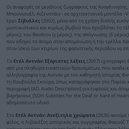
Οι αναφορές σε μεγάλους ζωγράφους της Αναγέννησης, 
Μπουνιουέλ, Αϊζενστάιν– σε αρχιτεκτονικά μοντέλα –Vill
έργο
Σίβυλλες
(2002), μέσα από τη χρήση διπλής εικό
μυστικιστικού και κυρίως βωβού που προβλέπει το τέλο
μέρος), του θανάτου (γ΄ μέρος), της απόγνωσης (δ΄ μέρος
που οδηγεί το άτομο στην απομόνωση ή την τρέλλα. Και
στον ίσκιο των κτιρίων της φασιστικής περιόδου να ε
Το
Ετέλ Αντνάν: Εξόριστες λέξεις
(2007) ιχνογραφεί 
από μια πληθώρα εικαστικών θραυσμάτων, που αναδεικνύ
αλληλογραφία της Αντνάν με τον καθηγητή Ιστορίας Φ
τη Βουβούλα Σκούρα, όπως καταγράφηκαν στο Παρίσι κα
περιγραφή [AD: Audio Description] για τυφλούς και άτ
βαρήκοους [SDH: Subtitles for the Deaf or hard of Hea
αδημοσίευτο υλικό.
Στο
Ετέλ Αντνάν: Ανεξίτηλα χρώματα
(2026) ακούμε 
φίλος, ο Λιβανέζος ιστορικός και συγγραφέας Φαουάζ Τ