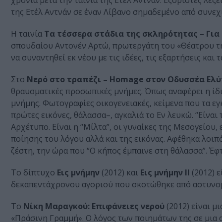
χρόνια μετά την ταινία της Ετέλ Αντνάν: Εξόριστες λέξ
της Ετέλ Αντνάν σε έναν Λίβανο σημαδεμένο από συνεχ
H ταινία
Τα τέσσερα στάδια της σκληρότητας – Για 
σπουδαίου Αντονέν Αρτώ, πρωτεργάτη του «Θέατρου της 
να συναντηθεί εκ νέου με τις ιδέες, τις εξαρτήσεις κα
Στο
Νερό στο τραπέζι – Homage στον Οδυσσέα Ελύ
θραυσματικές προσωπικές μνήμες. Όπως αναφέρει η ίδ
μνήμης. Φωτογραφίες οικογενειακές, κείμενα που τα εγκ
πρώτες εικόνες, θάλασσα–, αγκαλιά το Εν λευκώ. “Είναι τ
Αρχέτυπο. Είναι η “Μίλτα”, οι γυναίκες της Μεσογείου, 
ποίησης του λόγου αλλά και της εικόνας. Αφέθηκα λοιπό
ζέστη, την ώρα που “Ο κήπος έμπαινε στη θάλασσα”. Έφ
Το δίπτυχο
Εις μνήμην
(2012) και
Εις μνήμην II
(2012) 
δεκαπεντάχρονου αγοριού που σκοτώθηκε από αστυνομι
Το
Νίκη Μαραγκού: Επιφάνειες νερού
(2012) είναι μ
«Πράσινη Γραμμή». Ο λόγος των ποιημάτων της σε μια 