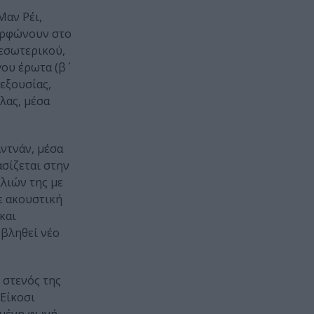
Μαν Ρέι,
αμορφώνουν στο
 εσωτερικού,
ου έρωτα (β΄
 εξουσίας,
λας, μέσα
ντνάν, μέσα
ασίζεται στην
λιών της με
ε ακουστική
και
οβληθεί νέο
 στενός της
 Είκοσι