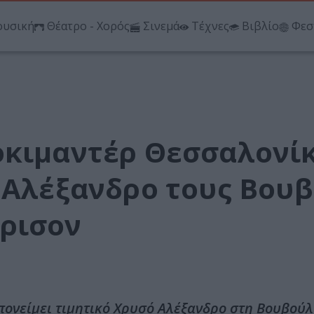
υσική
Θέατρο - Χορός
Σινεμά
Τέχνες
Βιβλίο
Φεσ
οκιμαντέρ Θεσσαλονί
ό Αλέξανδρο τους Βου
ρισον
πονείμει τιμητικό Χρυσό Αλέξανδρο στη Βουβού