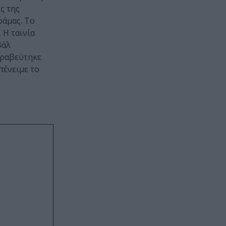
ς της
ράμας. Το
 H ταινία
βάλ
 βραβεύτηκε
πένειμε το