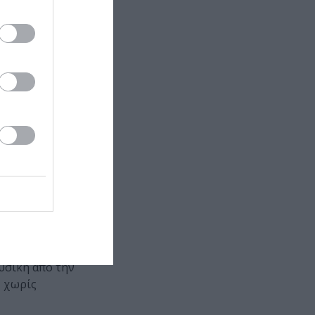
ς Σεφέρης:
η,
κρού μήκους
ατέθηκε από
λίστα το
ποντας στα
κολουθούν και
Μήδειας,
η Μνήμη. Kαι η
υσική από την
, χωρίς