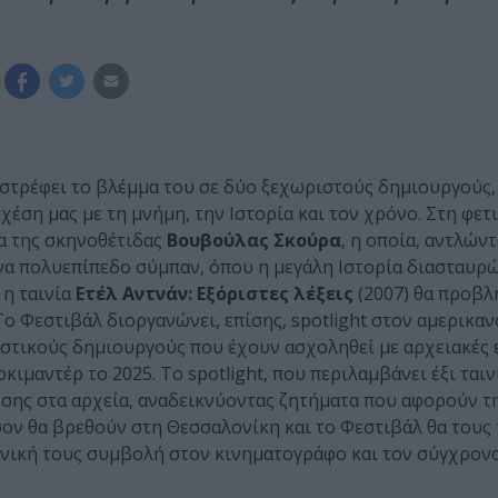
στρέφει το βλέμμα του σε δύο ξεχωριστούς δημιουργούς, 
έση μας με τη μνήμη, την Ιστορία και τον χρόνο. Στη φετ
α της σκηνοθέτιδας
Βουβούλας Σκούρα
, η οποία, αντλώντ
να πολυεπίπεδο σύμπαν, όπου η μεγάλη Ιστορία διασταυρώ
 η ταινία
Ετέλ Αντνάν: Εξόριστες λέξεις
(2007) θα προβλ
Το Φεστιβάλ διοργανώνει, επίσης, spotlight στον αμερικα
αστικούς δημιουργούς που έχουν ασχοληθεί με αρχειακές ε
αντέρ το 2025. Το spotlight, που περιλαμβάνει έξι ταινί
σης στα αρχεία, αναδεικνύοντας ζητήματα που αφορούν τ
ν θα βρεθούν στη Θεσσαλονίκη και το Φεστιβάλ θα τους 
ονική τους συμβολή στον κινηματογράφο και τον σύγχρονο