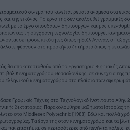
ειραματικού σινεμά που κινείται ρευστά ανάμεσα στα εικασ
 και της εικόνας. Το έργο της δεν ακολουθεί γραμμικές δο
ιλεί με το έργο σπουδαίων δημιουργών και μας υπενθυμίζε
ιοποιώντας τη σύγχρονη τεχνολογία, δημιουργεί κινηματο
ντρώνονται σε προσωπικότητες όπως η Ετέλ Αντνάν, ο Γιώργ
, άλλοτε φέρνουν στο προσκήνιο ζητήματα όπως η μετανάσ
τός
θα αποκατασταθούν από το Εργαστήριο Ψηφιακής Απο
εστιβάλ Κινηματογράφου Θεσσαλονίκης, σε συνέχεια της π
του ελληνικού κινηματογράφου στο πλαίσιο των αφιερωμά
σε Γραφικές Τέχνες στο Τεχνολογικό Ινστιτούτο Αθηνών [
ληνικής δικτατορίας. Παρακολούθησε μαθήματα Ιστορίας τ
ντεο στο Middlesex Polytechnic [1988]. Εδώ και πολλά χρό
 φωτογραφίας. Τα έργα της στον κινηματογράφο και τα βίντ
και πανεπιστήμια, σε περισσότερες από πενήντα πόλεις, 