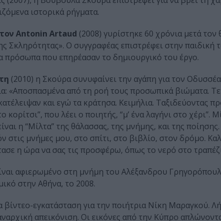
εις (2007), η Βουβούλα Σκούρα επιστρέφει για να βρει τη 
ιζόμενα ιστορικά ρήγματα.
τον Antonin Artaud
(2008) γυρίστηκε 60 χρόνια μετά τον 
Σκληρότητας». Ο συγγραφέας επιστρέφει στην παιδική το
ι τα πρόσωπα που επηρέασαν το δημιουργικό του έργο.
τη
(2010) η Σκούρα συνυφαίνει την αγάπη για τον Οδυσσέα
ια: «Αποσπασμένα από τη ροή τους προσωπικά βιώματα. Τ
ατέλειψαν και εγώ τα κράτησα. Κειμήλια. Ταξιδεύοντας πρ
ο κορίτσι”, που λέει ο ποιητής, “μ’ ένα λαγήνι στο χέρι”. Μ
είναι η “Μίλτα” της θάλασσας, της μνήμης, και της ποίησης
ν στις μνήμες μου, στο σπίτι, στο βιβλίο, στον δρόμο. Καλ
τασε η ώρα να σας τις προσφέρω, όπως το νερό στο τραπέζι
είναι αφιερωμένο στη μνήμη του Αλέξανδρου Γρηγορόπουλ
κό στην Αθήνα, το 2008.
ια βίντεο-εγκατάσταση για την ποιήτρια Νίκη Μαραγκού. Λ
αναρχική απεικόνιση. Οι εικόνες από την Κύπρο απλώνοντα