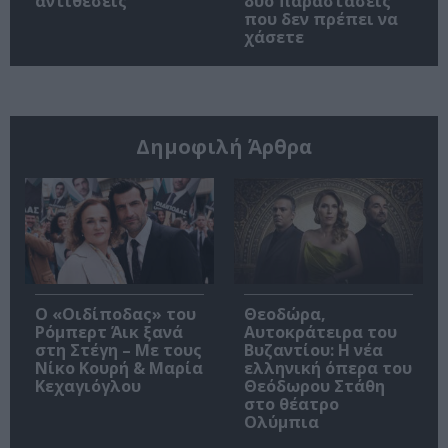
αντιθέσεις
δύο παραστάσεις
που δεν πρέπει να
χάσετε
Δημοφιλή Άρθρα
O «Οιδίποδας» του
Θεοδώρα,
Ρόμπερτ Άικ ξανά
Αυτοκράτειρα του
στη Στέγη – Με τους
Βυζαντίου: Η νέα
Νίκο Κουρή & Μαρία
ελληνική όπερα του
Κεχαγιόγλου
Θεόδωρου Στάθη
στο θέατρο
Ολύμπια