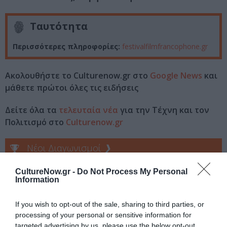
Ταυτότητα
Περισσότερες πληροφορίες:
festivalfilmfrancophone.gr
Ακολουθήστε το Culturenow.gr στο
Google News
και
μάθετε πρώτοι όλες τις ειδήσεις
Δείτε όλα τα
τελευταία νέα
για την Τέχνη και τον
Πολιτισμό στο
Culturenow.gr
Νέοι Διαγωνισμοί
❯
CultureNow.gr -
Do Not Process My Personal
Tags
Information
ΓΑΛΛΙΚΟ ΙΝΣΤΙΤΟΥΤΟ ΑΘΗΝΩΝ
If you wish to opt-out of the sale, sharing to third parties, or
ΓΑΛΛΙΚΟ ΙΝΣΤΙΤΟΥΤΟ ΘΕΣΣΑΛΟΝΙΚΗΣ
processing of your personal or sensitive information for
targeted advertising by us, please use the below opt-out
ΚΙΝΗΜΑΤΟΓΡΑΦΙΚΑ ΦΕΣΤΙΒΑΛ
ΚΙΝΗΜΑΤΟΓΡΑΦΟΣ ΔΑΝΑΟΣ