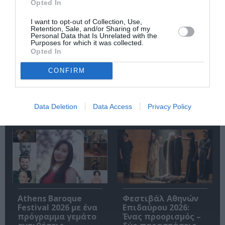
Opted In
I want to opt-out of Collection, Use,
Retention, Sale, and/or Sharing of my
Personal Data that Is Unrelated with the
Purposes for which it was collected.
Opted In
9ο Φεστιβάλ
Έρχεται το 5ο
CONFIRM
Ντοκιμαντέρ
Διεθνές Φεστιβάλ
Καρύστου – «Ξένος
Κινηματογράφου
εδώ, ξένος εκεί,
Κεφαλονιάς
όπου κι αν πάω
«Κύματα»
Data Deletion
Data Access
Privacy Policy
ξένος»
Athens Baroque
Φεστιβάλ Αθηνών
Festival 2026 με ένα
Επιδαύρου 2026:
πρόγραμμα γεμάτο
Ένας προορισμός –