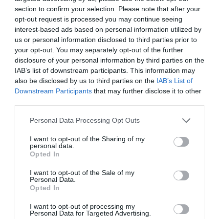
section to confirm your selection. Please note that after your
ΚΙΝΗΜΑΤΟΓΡΑΦΟΣ ΟΛΥΜΠΙΟΝ
ΞΕΝΕΣ ΤΑΙΝΙΕΣ
opt-out request is processed you may continue seeing
interest-based ads based on personal information utilized by
ΣΙΝΕΦΙΛ
ΦΕΣΤΙΒΑΛ ΓΑΛΛΟΦΩΝΟΥ ΚΙΝΗΜΑΤΟΓΡΑΦΟΥ
us or personal information disclosed to third parties prior to
your opt-out. You may separately opt-out of the further
Newsletter
disclosure of your personal information by third parties on the
IAB’s list of downstream participants. This information may
Κάθε βδομάδα στο e-mail σας τα τελευταία νέα για
also be disclosed by us to third parties on the
IAB’s List of
την Τέχνη και τον Πολιτισμό!
Downstream Participants
that may further disclose it to other
third parties.
Personal Data Processing Opt Outs
I want to opt-out of the Sharing of my
personal data.
Ακολουθήστε το Culturenow.gr
Opted In
I want to opt-out of the Sale of my
Personal Data.
Opted In
Σχετικά Άρθρα
I want to opt-out of processing my
Personal Data for Targeted Advertising.