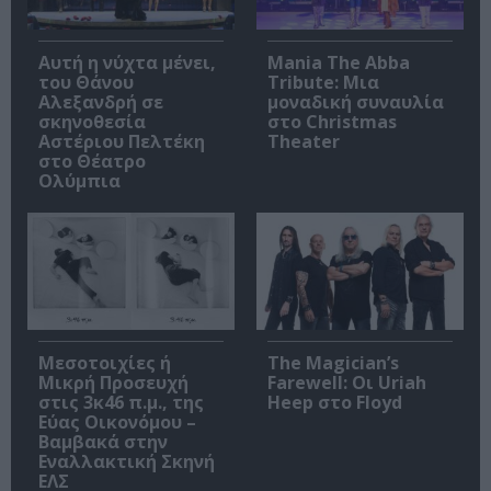
Αυτή η νύχτα μένει,
Mania The Abba
του Θάνου
Tribute: Μια
Αλεξανδρή σε
μοναδική συναυλία
σκηνοθεσία
στο Christmas
Αστέριου Πελτέκη
Theater
στο Θέατρο
Ολύμπια
Μεσοτοιχίες ή
The Magician’s
Μικρή Προσευχή
Farewell: Οι Uriah
στις 3κ46 π.μ., της
Heep στο Floyd
Εύας Οικονόμου –
Βαμβακά στην
Εναλλακτική Σκηνή
ΕΛΣ