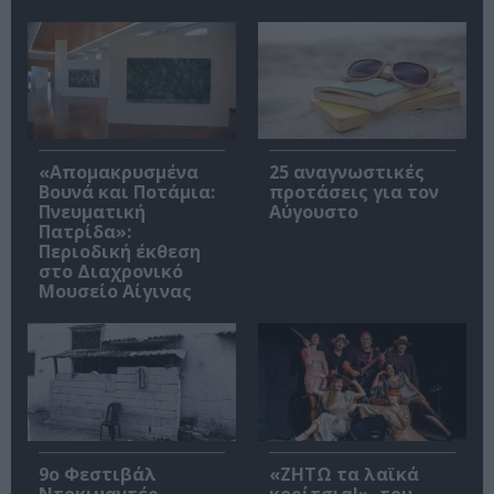
«Απομακρυσμένα
25 αναγνωστικές
Βουνά και Ποτάμια:
προτάσεις για τον
Πνευματική
Αύγουστο
Πατρίδα»:
Περιοδική έκθεση
στο Διαχρονικό
Μουσείο Αίγινας
9ο Φεστιβάλ
«ΖΗΤΩ τα λαϊκά
Ντοκιμαντέρ
κορίτσια!», του