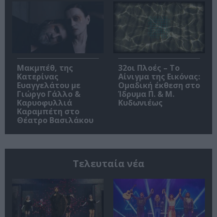
Μακμπέθ, της
32οι Πλοές – Το
Κατερίνας
Αίνιγμα της Εικόνας:
Ευαγγελάτου με
Ομαδική έκθεση στο
Γιώργο Γάλλο &
Ίδρυμα Π. & Μ.
Καρυοφυλλιά
Κυδωνιέως
Καραμπέτη στο
Θέατρο Βασιλάκου
Τελευταία νέα