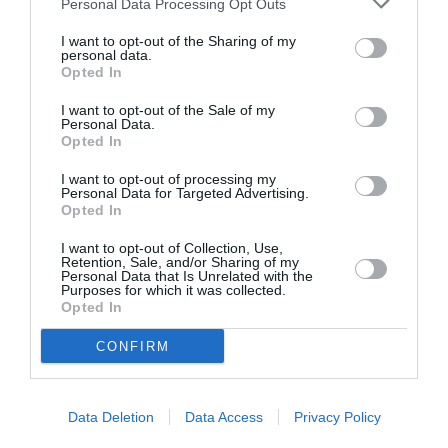
Personal Data Processing Opt Outs
Eισιτήρια:
I want to opt-out of the Sharing of my
Είσοδος Ελεύθερη
personal data.
Opted In
Πληροφορίες / Κρατήσεις:
I want to opt-out of the Sale of my
210 3237617 |
www.nhmuseum.gr
Personal Data.
Opted In
Ακολουθήστε το Culturenow.gr στο
Google News
και
I want to opt-out of processing my
Personal Data for Targeted Advertising.
μάθετε πρώτοι όλες τις ειδήσεις
Opted In
Δείτε όλα τα
τελευταία νέα
για την Τέχνη και τον
I want to opt-out of Collection, Use,
Retention, Sale, and/or Sharing of my
Πολιτισμό στο
Culturenow.gr
Personal Data that Is Unrelated with the
Purposes for which it was collected.
Opted In
Νέοι Διαγωνισμοί
❯
CONFIRM
Tags
VIDEO ART - INSTALLATIONS
ΔΩΡΕΑΝ ΕΚΔΗΛΩΣΕΙΣ
Data Deletion
Data Access
Privacy Policy
ΠΑΙΔΙΚΕΣ ΠΑΡΑΣΤΑΣΕΙΣ ΚΑΙ ΕΚΘΕΣΕΙΣ ΓΙΑ ΠΑΙΔΙΑ