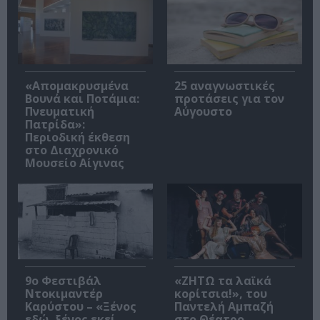
«Απομακρυσμένα
25 αναγνωστικές
Βουνά και Ποτάμια:
προτάσεις για τον
Πνευματική
Αύγουστο
Πατρίδα»:
Περιοδική έκθεση
στο Διαχρονικό
Μουσείο Αίγινας
9ο Φεστιβάλ
«ΖΗΤΩ τα λαϊκά
Ντοκιμαντέρ
κορίτσια!», του
Καρύστου – «Ξένος
Παντελή Αμπαζή
εδώ, ξένος εκεί,
στο Θέατρο