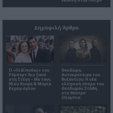
έκθεση στην Πάτμο
Δημοφιλή Άρθρα
O «Οιδίποδας» του
Θεοδώρα,
Ρόμπερτ Άικ ξανά
Αυτοκράτειρα του
στη Στέγη – Με τους
Βυζαντίου: Η νέα
Νίκο Κουρή & Μαρία
ελληνική όπερα του
Κεχαγιόγλου
Θεόδωρου Στάθη
στο θέατρο
Ολύμπια