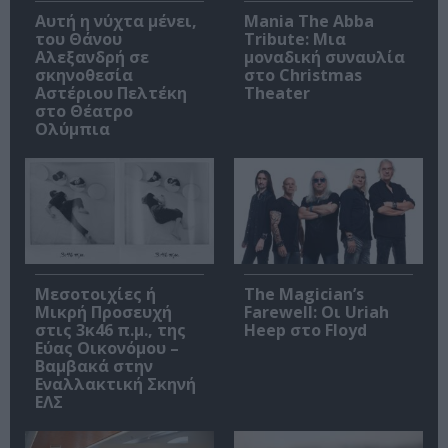
Αυτή η νύχτα μένει,
Mania The Abba
του Θάνου
Tribute: Μια
Αλεξανδρή σε
μοναδική συναυλία
σκηνοθεσία
στο Christmas
Αστέριου Πελτέκη
Theater
στο Θέατρο
Ολύμπια
Μεσοτοιχίες ή
The Magician’s
Μικρή Προσευχή
Farewell: Οι Uriah
στις 3κ46 π.μ., της
Heep στο Floyd
Εύας Οικονόμου –
Βαμβακά στην
Εναλλακτική Σκηνή
ΕΛΣ