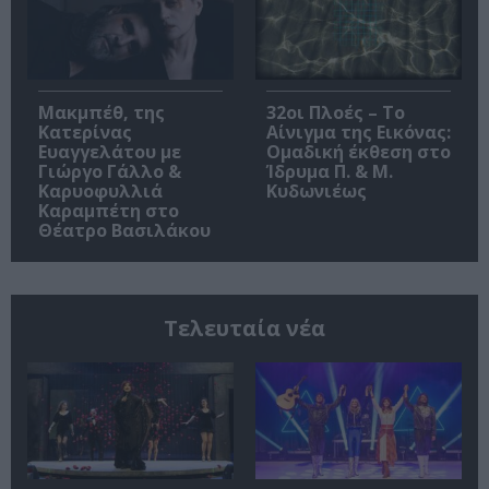
Μακμπέθ, της
32οι Πλοές – Το
Κατερίνας
Αίνιγμα της Εικόνας:
Ευαγγελάτου με
Ομαδική έκθεση στο
Γιώργο Γάλλο &
Ίδρυμα Π. & Μ.
Καρυοφυλλιά
Κυδωνιέως
Καραμπέτη στο
Θέατρο Βασιλάκου
Τελευταία νέα