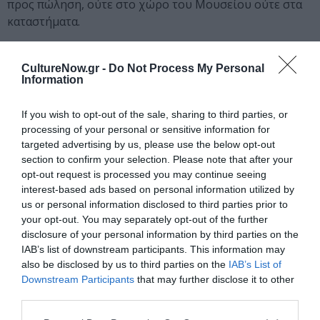
προς πώληση, ούτε στο χώρο του Μουσείου ούτε στα
καταστήματα.
Κεντρική φωτογραφία θέματος: Η δολοφονία του Ιωάννη
Καποδίστρια. Λεπτομέρεια από διόραμα της Βασιλικής Φατή.
CultureNow.gr -
Do Not Process My Personal
Information
Ταυτότητα Εκδήλωσης
If you wish to opt-out of the sale, sharing to third parties, or
processing of your personal or sensitive information for
Ημερομηνία:
targeted advertising by us, please use the below opt-out
section to confirm your selection. Please note that after your
15/10/2019
Από:
opt-out request is processed you may continue seeing
interest-based ads based on personal information utilized by
Τρίτη-Κυριακή 9:00-14:00
us or personal information disclosed to third parties prior to
Τοποθεσία:
your opt-out. You may separately opt-out of the further
disclosure of your personal information by third parties on the
Εθνικό Ιστορικό Μουσείο, Μέγαρο Παλαιάς Βουλής,
IAB’s list of downstream participants. This information may
Σταδίου 13, Πλ. Κολοκοτρώνη
also be disclosed by us to third parties on the
IAB’s List of
Downstream Participants
that may further disclose it to other
Εθνικό Ιστορικό Μουσείο
third parties.