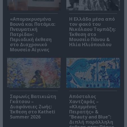
«Απομακρυσμένα
Η Ελλάδα μέσα από
Βουνά και Ποτάμια:
τον φακό του
Πνευματική
Νικόλαου Τομπάζη:
Πατρίδα»:
Έκθεση στο
Περιοδική έκθεση
Μουσείο Πάνου &
στο Διαχρονικό
Ηλία Ηλιόπουλου
Μουσείο Αίγινας
Σαρωνίς Βατικιώτη
Απόστολος
Γκάτσου –
Χαντζαράς –
Διαφάνειες Ζωής:
«Κλεμμένος
Έκθεση στο Katheti
Πειρατής» &
Summer 2026
“Beauty and Blue”:
Διπλή παράλληλη