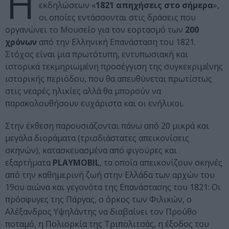
Η
εκδηλώσεων «
1821 απηχήσεις στο σήμερα
»,
οι οποίες εντάσσονται στις δράσεις που
οργανώνει το Μουσείο για τον εορτασμό των
200
χρόνων
από την Ελληνική Επανάσταση του 1821.
Στόχος είναι μια πρωτότυπη, εντυπωσιακή και
ιστορικά τεκμηριωμένη προσέγγιση της συγκεκριμένης
ιστορικής περιόδου, που θα απευθύνεται πρωτίστως
στις νεαρές ηλικίες αλλά θα μπορούν να
παρακολουθήσουν ευχάριστα και οι ενήλικοι.
Στην έκθεση παρουσιάζονται πάνω από 20 μικρά και
μεγάλα διοράματα (τρισδιάστατες απεικονίσεις
σκηνών), κατασκευασμένα από φιγούρες και
εξαρτήματα
PLAYMOBIL
, τα οποία απεικονίζουν σκηνές
από την καθημερινή ζωή στην Ελλάδα των αρχών του
19ου αιώνα και γεγονότα της Επανάστασης του 1821: Οι
πρόσφυγες της Πάργας, ο όρκος των Φιλικών, ο
Αλέξανδρος Υψηλάντης να διαβαίνει τον Προύθο
ποταμό, η Πολιορκία της Τριπολιτσάς, η έξοδος του