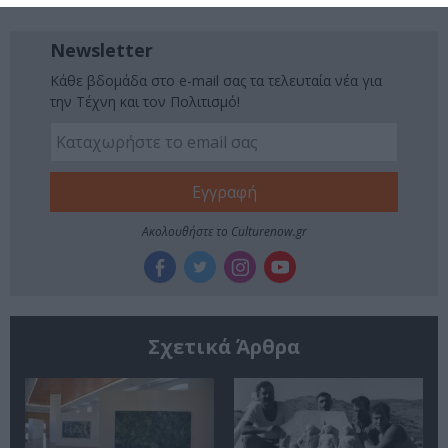
Newsletter
Κάθε βδομάδα στο e-mail σας τα τελευταία νέα για
την Τέχνη και τον Πολιτισμό!
Ακολουθήστε το Culturenow.gr
Σχετικά Άρθρα