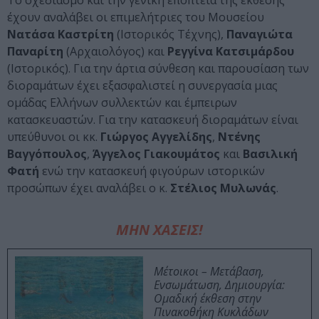
Το σχεδιασμό και την γενική εποπτεία της έκθεσης
έχουν αναλάβει οι επιμελήτριες του Μουσείου
Νατάσα Καστρίτη
(Ιστορικός Τέχνης),
Παναγιώτα
Παναρίτη
(Αρχαιολόγος) και
Ρεγγίνα Κατσιμάρδου
(Ιστορικός). Για την άρτια σύνθεση και παρουσίαση των
διοραμάτων έχει εξασφαλιστεί η συνεργασία μιας
ομάδας Ελλήνων συλλεκτών και έμπειρων
κατασκευαστών. Για την κατασκευή διοραμάτων είναι
υπεύθυνοι οι κκ.
Γιώργος Αγγελίδης
,
Ντένης
Βαγγόπουλος
,
Άγγελος Γιακουμάτος
και
Βασιλική
Φατή
ενώ την κατασκευή φιγούρων ιστορικών
προσώπων έχει αναλάβει ο κ.
Στέλιος Μυλωνάς
.
ΜΗΝ ΧΑΣΕΙΣ!
Μέτοικοι – Μετάβαση,
Ενσωμάτωση, Δημιουργία:
Ομαδική έκθεση στην
Πινακοθήκη Κυκλάδων