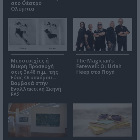
στο Θέατρο
Ολύμπια
Μεσοτοιχίες ή
The Magician’s
Μικρή Προσευχή
Farewell: Οι Uriah
στις 3κ46 π.μ., της
Heep στο Floyd
Εύας Οικονόμου –
Βαμβακά στην
Εναλλακτική Σκηνή
ΕΛΣ