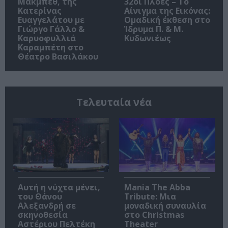
Μακμπέθ, της
32οι Πλοές – Το
Κατερίνας
Αίνιγμα της Εικόνας:
Ευαγγελάτου με
Ομαδική έκθεση στο
Γιώργο Γάλλο &
Ίδρυμα Π. & Μ.
Καρυοφυλλιά
Κυδωνιέως
Καραμπέτη στο
Θέατρο Βασιλάκου
Τελευταία νέα
Αυτή η νύχτα μένει,
Mania The Abba
του Θάνου
Tribute: Μια
Αλεξανδρή σε
μοναδική συναυλία
σκηνοθεσία
στο Christmas
Αστέριου Πελτέκη
Theater