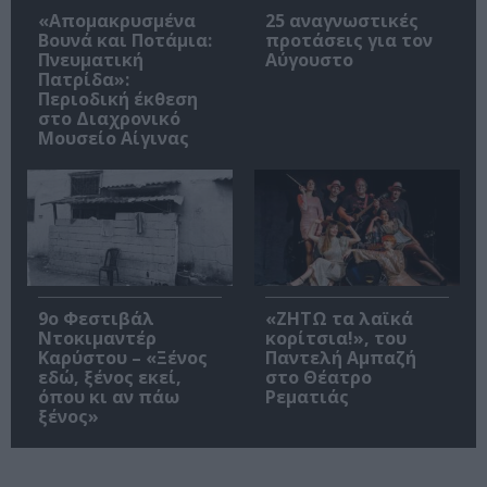
«Απομακρυσμένα
25 αναγνωστικές
Βουνά και Ποτάμια:
προτάσεις για τον
Πνευματική
Αύγουστο
Πατρίδα»:
Περιοδική έκθεση
στο Διαχρονικό
Μουσείο Αίγινας
9ο Φεστιβάλ
«ΖΗΤΩ τα λαϊκά
Ντοκιμαντέρ
κορίτσια!», του
Καρύστου – «Ξένος
Παντελή Αμπαζή
εδώ, ξένος εκεί,
στο Θέατρο
όπου κι αν πάω
Ρεματιάς
ξένος»