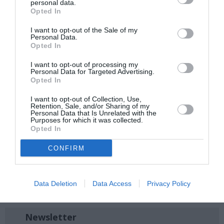
personal data.
προπώλησης )15 ευρώ πενθήμερη είσοδοςΠαιδιά κάτω των
Opted In
6 δωρεάν
Πληροφορίες:
www.athens-science-festival.gr
I want to opt-out of the Sale of my
Personal Data.
Opted In
Ακολουθήστε το Culturenow.gr στο
Google News
και
I want to opt-out of processing my
μάθετε πρώτοι όλες τις ειδήσεις
Personal Data for Targeted Advertising.
Opted In
Δείτε όλα τα
τελευταία νέα
για την Τέχνη και τον
I want to opt-out of Collection, Use,
Πολιτισμό στο
Culturenow.gr
Retention, Sale, and/or Sharing of my
Personal Data that Is Unrelated with the
Purposes for which it was collected.
Νέοι Διαγωνισμοί
❯
Opted In
CONFIRM
Tags
ΤΕΧΝΟΠΟΛΗ ΔΗΜΟΥ ΑΘΗΝΑΙΩΝ
Data Deletion
Data Access
Privacy Policy
ΦΕΣΤΙΒΑΛ ΕΠΙΣΤΗΜΗΣ & ΤΕΧΝΟΛΟΓΙΑΣ
Newsletter