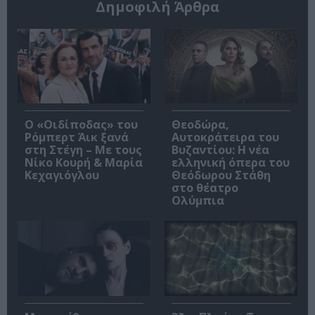
Δημοφιλή Άρθρα
O «Οιδίποδας» του
Θεοδώρα,
Ρόμπερτ Άικ ξανά
Αυτοκράτειρα του
στη Στέγη – Με τους
Βυζαντίου: Η νέα
Νίκο Κουρή & Μαρία
ελληνική όπερα του
Κεχαγιόγλου
Θεόδωρου Στάθη
στο θέατρο
Ολύμπια