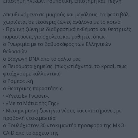
Επιστήμη Υλικών, Ρομποτική, Επιστήμη και Τέχνη
Απευθυνόμενο σε μικρούς και μεγάλους, το φεστιβάλ
χωρίζεται σε τέσσερις ζώνες ανάλογα με το κοινό:
• Πρωινή ζώνη με διαδραστικά εκθέματα και θεατρικές
παραστάσεις για σχολεία και μαθητές, όπως:
o Γνωριμία με το βαθυσκάφος των Ελληνικών
θαλασσών
o Εξαγωγή DNA από το σάλιο μας
o Πειράματα χημείας (πως φτιάχνεται το κρασί, πως
φτιάχνουμε καλλυντικά)
o Ρομποτική
o Θεατρικές παραστάσεις
• «Υγεία Εν Γνώσει»,
• «Με τα Μάτια της Γης»
• Μεσημεριανή ζώνη για νέους και επιστήμονες με
προβολή ντοκιμαντέρ:
o Τουλάχιστον 30 ντοκιμαντέρ προσφορά της ΜΚΟ
CAID από το αρχείο της