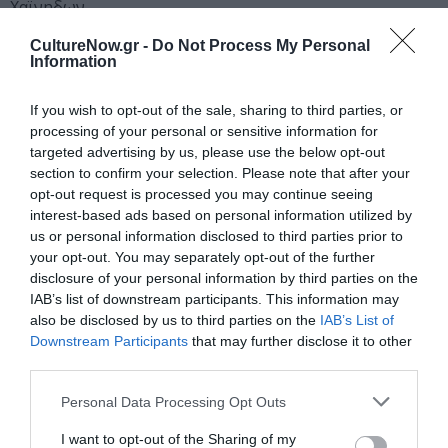
Χαϊνηδων
2. «Οι ήχοι του διαστήματος»: Αναστασία Μεταλληνού
CultureNow.gr -
Do Not Process My Personal
και Βασίλης Κάλφας με μουσικό τρίο εγχόρδων
Information
3. Εμβιομουσική (bio-music) από την Αγγελική Καθαρίου
(Λυρική Τραγουδίστρια) και τον Λεόντιο
If you wish to opt-out of the sale, sharing to third parties, or
Χατζηλεοντιάδη (Συνθέτης και Αναπληρωτής Καθηγητής
processing of your personal or sensitive information for
του Τμήματος Ηλεκτρολόγων Μηχανικών και
targeted advertising by us, please use the below opt-out
Μηχανικών Υπολογιστών του Α.Π.Θ)
section to confirm your selection. Please note that after your
opt-out request is processed you may continue seeing
4. Θεατρική Επιστημονική Παράσταση: Ατομικοί
interest-based ads based on personal information utilized by
Διάλογοι : Από το σταφιδόψωμο…. στα quartz
us or personal information disclosed to third parties prior to
5. Blind Science: 5 νέοι επιστήμονες θα προσπαθήσουν,
your opt-out. You may separately opt-out of the further
μέσα σε 3 λεπτά, να απαντήσουν στις δικές σας
disclosure of your personal information by third parties on the
ερωτήσεις … στα τυφλά
IAB’s list of downstream participants. This information may
also be disclosed by us to third parties on the
IAB’s List of
Downstream Participants
that may further disclose it to other
Ταυτότητα
third parties.
Τοποθεσία
: Τεχνόπολις, Πειραιώς 100, Γκάζι
Ημερομηνία:
Personal Data Processing Opt Outs
Από την Τετάρτη 30 Απριλίου έως την Κυριακή 4 Μαΐου
Τιμή
εισιτηρίων:
5 ευρώ ημερήσια είσοδος, ( και 4€ τιμή
I want to opt-out of the Sharing of my